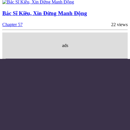
Bác Sĩ Kiều, Xin Đừng Manh Động
Chapter 57
22 views
ads
Điều khoản sử dụng
Chính sách bảo mật
Liên hệ đặt quảng cáo
Email:
© Copyright 2024 - Made with ❤️
Từ khóa