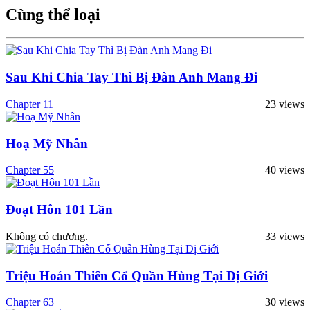
Xem thêm
Cùng thể loại
Sau Khi Chia Tay Thì Bị Đàn Anh Mang Đi
Chapter 11
23 views
Hoạ Mỹ Nhân
Chapter 55
40 views
Đoạt Hôn 101 Lần
Không có chương.
33 views
Triệu Hoán Thiên Cổ Quần Hùng Tại Dị Giới
Chapter 63
30 views