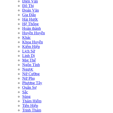
Điền Văn
Đô Thị
Đoản Văn
Gia Đấu
Hài Hước
Hệ Thống
Hoàn thành
Huyền Huyễn
Khác
Khoa Huyễn
Kiếm Hiệp
Lịch Sử
Linh Dị
Mạt Thế
Ngôn Tình
Ngược
Nữ Cường
Nữ Phụ
Phương Tây
Quân Sự
Sắc
Sủng
Thám Hiểm
Tiên Hiệp
Trinh Thám