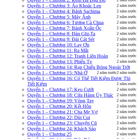
Quyển 1 – Chương 2: Kem Đá Đậu Đỏ
Quyển 1 – Chương 3: Áo Khoác Len
2 năm trước
Quyển 1 – Chương 4: Bánh Sachima
2 năm trước
Quyển 1 – Chương 5: Máy Ảnh
2 năm trước
Quyển 1 – Chương 6: Tương Cà Chua
2 năm trước
Quyển 1 – Chương 7: Bánh Xoắn Ốc
2 năm trước
Quyển 1 – Chương 8: Đàn Ghi-Ta
2 năm trước
Quyển 1 – Chương 9: Đài Cát Sét
2 năm trước
Quyển 1 – Chương 10: Lay Ơn
2 năm trước
Quyển 1 – Chương 11: Ra Mắt
2 năm trước
Quyển 1 – Chương 12: Tranh Liên Hoàn
2 năm trước
Quyển 1 – Chương 13: Phiếu Tv
2 năm trước
Quyển 1 – Chương 14: Rạp Chiếu Bóng Ngoài Trời
Quyển 1 – Chương 15: Nhà Ở
2 năm trước
2 năm trước
Quyển 1 – Chương 16: Có Thể Tiết Kiệm Được Thì
Tiết Kiệm
2 năm trước
Quyển 1 – Chương 17: Kẹo Cưới
2 năm trước
Quyển 1 – Chương 18: Cửa Hàng Ủy Thác
2 năm trước
Quyển 1 – Chương 19: Vòng Tay
2 năm trước
Quyển 1 – Chương 20: Kết Hôn
2 năm trước
Quyển 1 – Chương 21: Cha Mẹ Vợ
2 năm trước
Quyển 1 – Chương 22: Dùi Cui
2 năm trước
Quyển 1 – Chương 23: Chuyện Cũ
2 năm trước
Quyển 1 – Chương 24: Khách Sáo
2 năm trước
Quyển 1 – Chương 25
2 năm trước