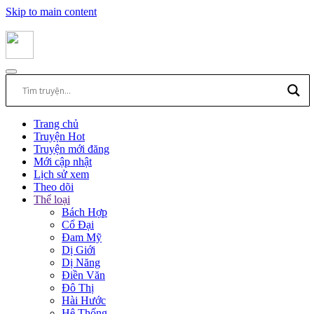
Skip to main content
Trang chủ
Truyện Hot
Truyện mới đăng
Mới cập nhật
Lịch sử xem
Theo dõi
Thể loại
Bách Hợp
Cổ Đại
Đam Mỹ
Dị Giới
Dị Năng
Điền Văn
Đô Thị
Hài Hước
Hệ Thống