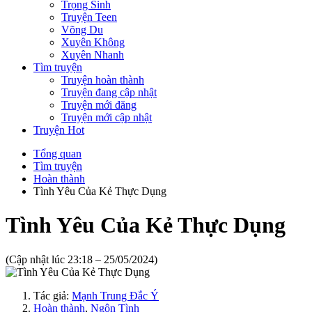
Trọng Sinh
Truyện Teen
Võng Du
Xuyên Không
Xuyên Nhanh
Tìm truyện
Truyện hoàn thành
Truyện đang cập nhật
Truyện mới đăng
Truyện mới cập nhật
Truyện Hot
Tổng quan
Tìm truyện
Hoàn thành
Tình Yêu Của Kẻ Thực Dụng
Tình Yêu Của Kẻ Thực Dụng
(Cập nhật lúc 23:18 – 25/05/2024)
Tác giả:
Mạnh Trung Đắc Ý
Hoàn thành
,
Ngôn Tình