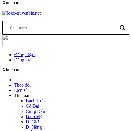
Xin chào
Đăng nhập
Đăng ký
Xin chào
Theo dõi
Lịch sử
Thể loại
Bách Hợp
Cổ Đại
Cung Đấu
Đam Mỹ
Dị Giới
Dị Năng