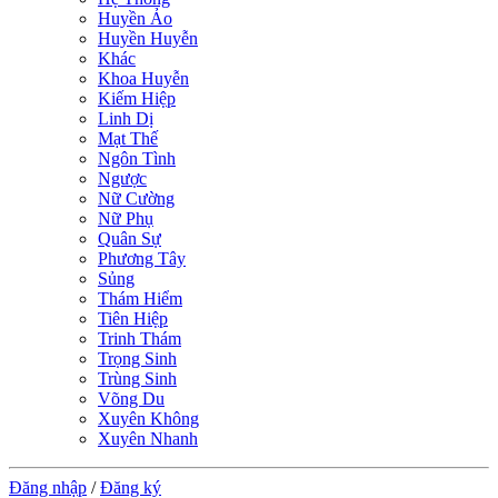
Huyền Ảo
Huyền Huyễn
Khác
Khoa Huyễn
Kiếm Hiệp
Linh Dị
Mạt Thế
Ngôn Tình
Ngược
Nữ Cường
Nữ Phụ
Quân Sự
Phương Tây
Sủng
Thám Hiểm
Tiên Hiệp
Trinh Thám
Trọng Sinh
Trùng Sinh
Võng Du
Xuyên Không
Xuyên Nhanh
Đăng nhập
/
Đăng ký