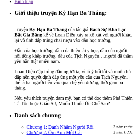
Bình luận
Giới thiệu truyện
Kỳ Hạn Ba Tháng
:
Truyện
Kỳ Hạn Ba Tháng
của tác giả
Bách Sự Khả Lạc
Bất Gia Băng
kể về Loan Diệu xảy ra xô xát với người khác,
lại vô tình đập trúng chai rượu vào đầu học trưởng,
Đầu của học trưởng, đầu của thiên tài y học, đầu của người
nổi tiếng khắp trường, đầu của Tịch Nguyên….người đã thầm
yêu hắn thật nhiều năm.
Loan Diệu đập trúng đầu người ta, vì tỏ ý hối lỗi và muốn bù
đắp nên quyết định đáp ứng một yêu cầu của Tịch Nguyên,
thế là hai người tiến vào quan hệ yêu đương, thời gian ba
tháng.
Nếu yêu thích truyện đam mỹ, bạn có thể đọc thêm Phá Thiên
Tà Tôn hoặc Giáo Sư, Muốn Thuốc Ức Chế Sao?
Danh sách chương
Chương 1: Đánh Nhầm Người Rồi
2 năm trước
Chương 2: Ôm Anh Một Cái
2 năm trước