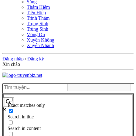
Sủng
Thám Hiểm
Tiên Hiệp
Trinh Thám
Trọng Sinh
Trùng Sinh
Võng Du
Xuyên Không
Xuyên Nhanh
Đăng nhập
/
Đăng ký
Xin chào
Exact matches only
Search in title
Search in content