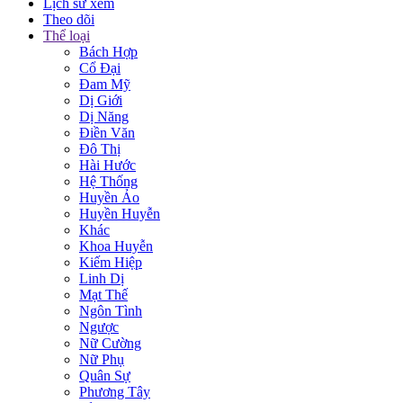
Lịch sử xem
Theo dõi
Thể loại
Bách Hợp
Cổ Đại
Đam Mỹ
Dị Giới
Dị Năng
Điền Văn
Đô Thị
Hài Hước
Hệ Thống
Huyền Ảo
Huyền Huyễn
Khác
Khoa Huyễn
Kiếm Hiệp
Linh Dị
Mạt Thế
Ngôn Tình
Ngược
Nữ Cường
Nữ Phụ
Quân Sự
Phương Tây