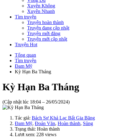
Võng Du
Xuyên Không
Xuyên Nhanh
Tìm truyện
Truyện hoàn thành
Truyện đang cập nhật
Truyện mới đăng
Truyện mới cập nhật
Truyện Hot
Tổng quan
Tìm truyện
Đam Mỹ
Kỳ Hạn Ba Tháng
Kỳ Hạn Ba Tháng
(Cập nhật lúc 18:04 – 26/05/2024)
Tác giả:
Bách Sự Khả Lạc Bất Gia Băng
Đam Mỹ
,
Đoản Văn
,
Hoàn thành
,
Sủng
Trạng thái: Hoàn thành
Lươt xem: 228 views