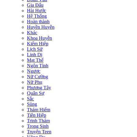
Gia Đấu
Hài Hước
Hệ Thống
Hoàn thành
Huyền Huyễn
Khác
Khoa Huyễn
Kiếm Hiệp
Lịch Sử
Linh Dị
Mạt Thế
Ngôn Tình
Ngược
Nữ Cường
Nữ Phụ
Phương Tây
Quân Sự
Sắc
Sủng
Thám Hiểm
Tiên Hiệp
Trinh Thám
Trọng Sinh
Truyện Teen