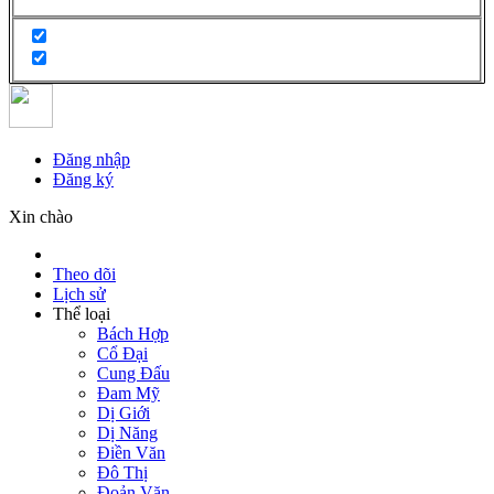
Đăng nhập
Đăng ký
Xin chào
Theo dõi
Lịch sử
Thể loại
Bách Hợp
Cổ Đại
Cung Đấu
Đam Mỹ
Dị Giới
Dị Năng
Điền Văn
Đô Thị
Đoản Văn