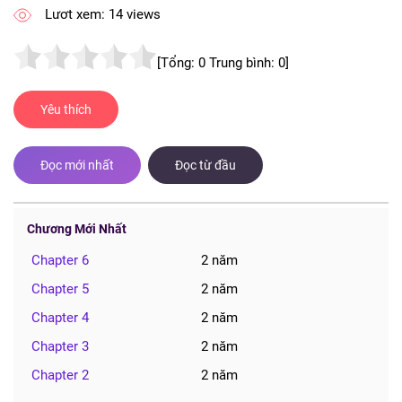
Lươt xem: 14 views
[Tổng:
0
Trung bình:
0
]
Yêu thích
Đọc mới nhất
Đọc từ đầu
Chương Mới Nhất
Chapter 6
2 năm
Chapter 5
2 năm
Chapter 4
2 năm
Chapter 3
2 năm
Chapter 2
2 năm