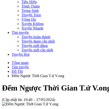
Tiên Hiệp
Trinh Thám
Trọng Sinh
Truyện Teen
Võng Du
Xuyên Không
Xuyên Nhanh
Tìm truyện
Truyện hoàn thành
Truyện đang cập nhật
Truyện mới đăng
Truyện mới cập nhật
Truyện Hot
Tổng quan
Tìm truyện
Đô Thị
Đếm Ngược Thời Gian T.ử V.ong
Đếm Ngược Thời Gian T.ử V.on
(Cập nhật lúc 19:40 – 27/05/2024)