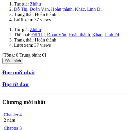
Tác giả:
Zhihu
Đô Thị
,
Đoản Văn
,
Hoàn thành
,
Khác
,
Linh Dị
Trạng thái: Hoàn thành
Lươt xem: 37 views
Tác giả:
Zhihu
Thể loại:
Đô Thị
,
Đoản Văn
,
Hoàn thành
,
Khác
,
Linh Dị
Trạng thái: Hoàn thành
Lươt xem: 37 views
[Tổng:
0
Trung bình:
0
]
Yêu thích
Đọc mới nhất
Đọc từ đầu
Chương mới nhất
Chapter 4
2 năm
Chapter 3