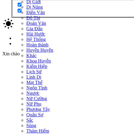
Dị Giới
Dị Năng
Điền Văn
Đô Thị
Đoản Văn
Gia Đấu
Hài Hước
Đăng nhập
Hệ Thống
Đăng ký
Hoàn thành
Huyền Huyễn
Xin chào
Khác
Khoa Huyễn
Kiếm Hiệp
Lịch Sử
Linh Dị
Mạt Thế
Ngôn Tình
Ngược
Nữ Cường
Nữ Phụ
Phương Tây
Quân Sự
Sắc
Sủng
Thám Hiểm