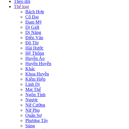
Theo dõi
Thể loại
Bách Hợp
Cổ Đại
Đam Mỹ
Dị Giới
Dị Năng
Điền Văn
Đô Thị
Hài Hước
Hệ Thống
Huyền Ảo
Huyền Huyễn
Khác
Khoa Huyễn
Kiếm Hiệp
Linh Dị
Mạt Thế
Ngôn Tình
Ngược
Nữ Cường
Nữ Phụ
Quân Sự
Phương Tây
Sủng