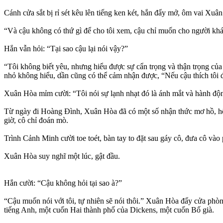
Cánh cửa sắt bị rỉ sét kêu lên tiếng ken két, hắn đẩy mở, ôm vai Xuâ
“Và cậu không có thứ gì để cho tôi xem, cậu chỉ muốn cho người khá
Hắn vẫn hỏi: “Tại sao cậu lại nói vậy?”
“Tôi không biết yêu, nhưng hiểu được sự cẩn trọng và thận trọng củ
nhỏ không hiểu, dần cũng có thể cảm nhận được, “Nếu cậu thích tôi 
Xuân Hòa mỉm cười: “Tôi nói sự lạnh nhạt đó là ánh mắt và hành động
Từ ngày đi Hoàng Đình, Xuân Hòa đã có một số nhận thức mơ hồ, hôm 
giờ, cô chỉ đoán mò.
Trình Cảnh Minh cười toe toét, bàn tay to đặt sau gáy cô, đưa cô v
Xuân Hòa suy nghĩ một lúc, gật đầu.
Hắn cười: “Cậu không hỏi tại sao à?”
“Cậu muốn nói với tôi, tự nhiên sẽ nói thôi.” Xuân Hòa đẩy cửa phòn
tiếng Anh, một cuốn Hai thành phố của Dickens, một cuốn Bố già.