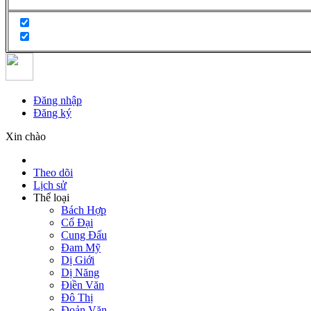
Đăng nhập
Đăng ký
Xin chào
Theo dõi
Lịch sử
Thể loại
Bách Hợp
Cổ Đại
Cung Đấu
Đam Mỹ
Dị Giới
Dị Năng
Điền Văn
Đô Thị
Đoản Văn