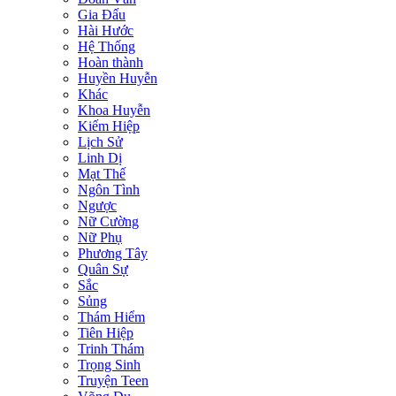
Gia Đấu
Hài Hước
Hệ Thống
Hoàn thành
Huyền Huyễn
Khác
Khoa Huyễn
Kiếm Hiệp
Lịch Sử
Linh Dị
Mạt Thế
Ngôn Tình
Ngược
Nữ Cường
Nữ Phụ
Phương Tây
Quân Sự
Sắc
Sủng
Thám Hiểm
Tiên Hiệp
Trinh Thám
Trọng Sinh
Truyện Teen