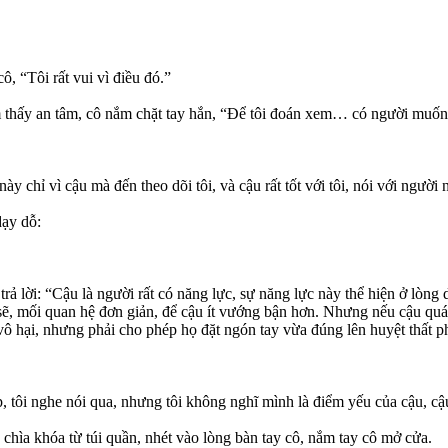
ô, “Tôi rất vui vì điều đó.”
 thấy an tâm, cô nắm chặt tay hắn, “Để tôi đoán xem… có người muốn k
y chỉ vì cậu mà đến theo dõi tôi, và cậu rất tốt với tôi, nói với người n
dạy dỗ:
ả lời: “Cậu là người rất có năng lực, sự năng lực này thể hiện ở lòng d
 sẽ, mối quan hệ đơn giản, để cậu ít vướng bận hơn. Nhưng nếu cậu qu
ô hại, nhưng phải cho phép họ đặt ngón tay vừa đúng lên huyệt thất ph
, tôi nghe nói qua, nhưng tôi không nghĩ mình là điểm yếu của cậu, cậ
hìa khóa từ túi quần, nhét vào lòng bàn tay cô, nắm tay cô mở cửa.