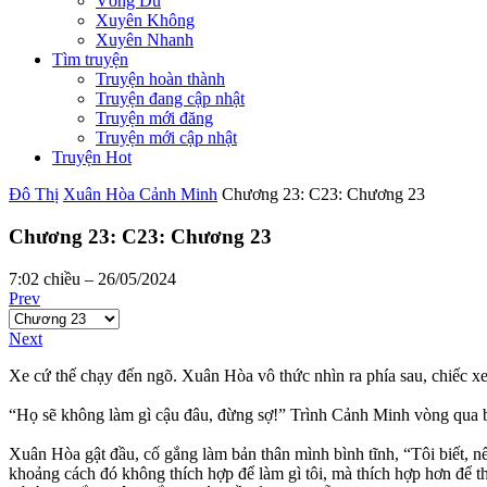
Võng Du
Xuyên Không
Xuyên Nhanh
Tìm truyện
Truyện hoàn thành
Truyện đang cập nhật
Truyện mới đăng
Truyện mới cập nhật
Truyện Hot
Đô Thị
Xuân Hòa Cảnh Minh
Chương 23: C23: Chương 23
Chương 23: C23: Chương 23
7:02 chiều – 26/05/2024
Prev
Next
Xe cứ thế chạy đến ngõ. Xuân Hòa vô thức nhìn ra phía sau, chiếc 
“Họ sẽ không làm gì cậu đâu, đừng sợ!” Trình Cảnh Minh vòng qua 
Xuân Hòa gật đầu, cố gắng làm bản thân mình bình tĩnh, “Tôi biết, nế
khoảng cách đó không thích hợp để làm gì tôi, mà thích hợp hơn để t