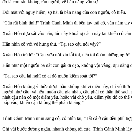
đó là con rắn không cắn người, về bản năng vẫn sợ.
Đối mặt với nguy hiểm, sợ hãi là bản năng của con người, cô hiểu.
“Cậu rất bình tĩnh!” Trình Cảnh Minh đi bên tay trái cô, vẫn nắm tay c
Xuân Hòa dựa sát vào hắn, lúc này khoảng cách này lại khiến cô cảm
Hắn nhìn cô với vẻ hứng thú, “Tại sao cậu nói vậy?”
Xuân Hòa trả lời: “Cậu vừa nói xin lỗi tôi, nên tôi đoán những người nà
Hắn như một người ba dắt con gái đi dạo, không vội vàng, dịu dàng 
“Tại sao cậu lại nghĩ có ai đó muốn kiểm soát tôi?”
Xuân Hòa không ý thức được bầu không khí vi diệu này, chỉ vô thức tr
người như cậu, và nếu muốn cậu gia nhập, cậu phải có thân thế sạch
nhất cậu nên có một điểm yếu, hoặc vài chỗ yếu, điểm yếu đó có thể v
bóp vào, khiến cậu không thể phản kháng.”
Trình Cảnh Minh nhìn sang cô, cô nhìn lại, “Tất cả ở cậu đều phù hợp
Chỉ vài bước đường ngắn, nhanh chóng tới cửa, Trình Cảnh Minh lấy c