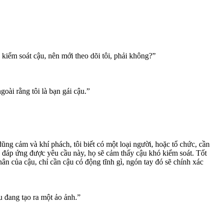
iểm soát cậu, nên mới theo dõi tôi, phải không?”
goài rằng tôi là bạn gái cậu.”
ũng cảm và khí phách, tôi biết có một loại người, hoặc tổ chức, cần
á đáp ứng được yêu cầu này, họ sẽ cảm thấy cậu khó kiểm soát. Tốt
ân của cậu, chỉ cần cậu có động tĩnh gì, ngón tay đó sẽ chính xác
u đang tạo ra một ảo ảnh.”