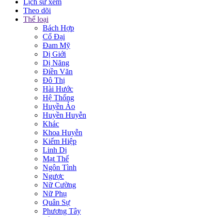
Lịch sử xem
Theo dõi
Thể loại
Bách Hợp
Cổ Đại
Đam Mỹ
Dị Giới
Dị Năng
Điền Văn
Đô Thị
Hài Hước
Hệ Thống
Huyền Ảo
Huyền Huyễn
Khác
Khoa Huyễn
Kiếm Hiệp
Linh Dị
Mạt Thế
Ngôn Tình
Ngược
Nữ Cường
Nữ Phụ
Quân Sự
Phương Tây