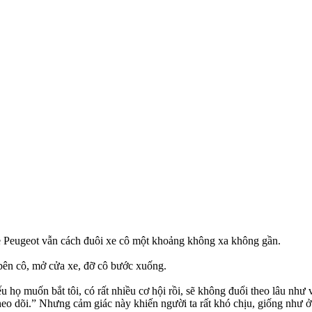
xe Peugeot vẫn cách đuôi xe cô một khoảng không xa không gần.
bên cô, mở cửa xe, đỡ cô bước xuống.
u họ muốn bắt tôi, có rất nhiều cơ hội rồi, sẽ không đuổi theo lâu nh
heo dõi.” Nhưng cảm giác này khiến người ta rất khó chịu, giống như 