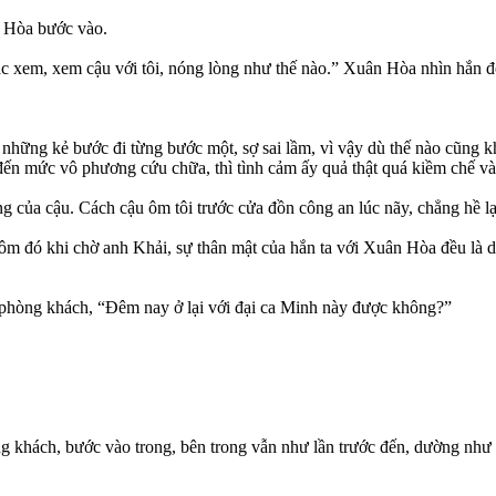
n Hòa bước vào.
c xem, xem cậu với tôi, nóng lòng như thế nào.” Xuân Hòa nhìn hắn đ
a những kẻ bước đi từng bước một, sợ sai lầm, vì vậy dù thế nào cũng 
đến mức vô phương cứu chữa, thì tình cảm ấy quả thật quá kiềm chế và
 của cậu. Cách cậu ôm tôi trước cửa đồn công an lúc nãy, chẳng hề lạn
đó khi chờ anh Khải, sự thân mật của hắn ta với Xuân Hòa đều là diễ
ào phòng khách, “Đêm nay ở lại với đại ca Minh này được không?”
g khách, bước vào trong, bên trong vẫn như lần trước đến, dường như ch