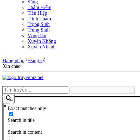
Sủng
Thám Hiểm
Tiên Hiệp
Trinh Thám
Trọng Sinh
Trùng Sinh
Võng Du
Xuyên Không
Xuyên Nhanh
Đăng nhập
/
Đăng ký
Xin chào
Exact matches only
Search in title
Search in content