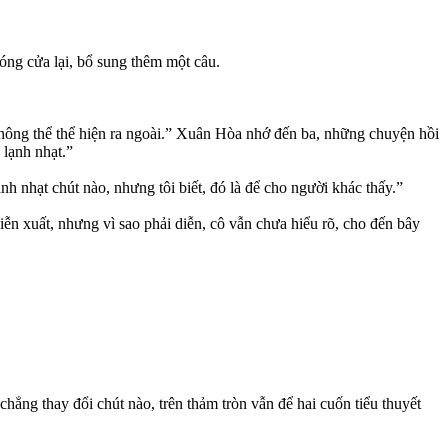
óng cửa lại, bổ sung thêm một câu.
không thể thể hiện ra ngoài.” Xuân Hòa nhớ đến ba, những chuyện hồi
 lạnh nhạt.”
h nhạt chút nào, nhưng tôi biết, đó là để cho người khác thấy.”
n xuất, nhưng vì sao phải diễn, cô vẫn chưa hiểu rõ, cho đến bây
ẳng thay đổi chút nào, trên thảm tròn vẫn để hai cuốn tiểu thuyết