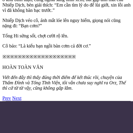
Nhiếp Dịch, bèn giải thích: “Em cần tìm lý do để lùi giới, xin lỗi anh
vì đã không bàn bạc trước.”
Nhiếp Dịch véo cô, ánh mắt lóe lên nguy hiểm, giọng nói cũng
nặng đi: “Bạn cơm?”
Tống Hi sửng sốt, chợt cười rộ lên.
Cô bảo: “Là kiểu bạn ngồi bàn cơm cả đời cơ.”
※※※※※※※※※※※※※※※※※※※
HOÀN TOÀN VĂN
Viết đến đây thì thấy đúng thời điểm để kết thúc rồi, chuyện của
Thẩm Đình và Tống Tĩnh Viện, tôi vẫn chưa suy nghĩ ra Orz, Thế
thì cứ từ từ vậy, cũng không gấp lắm.
Prev
Next
Điều khoản sử dụng
Chính sách bảo mật
Liên hệ đặt quảng cáo