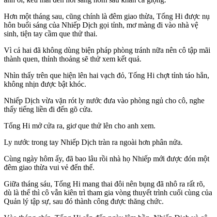
Hơn một tháng sau, cũng chính là đêm giao thừa, Tống Hi được nụ
hôn buổi sáng của Nhiếp Dịch gọi tỉnh, mơ màng đi vào nhà vệ
sinh, tiện tay cầm que thử thai.
Vì cả hai đã không dùng biện pháp phòng tránh nữa nên cô tập mãi
thành quen, thỉnh thoảng sẽ thử xem kết quả.
Nhìn thấy trên que hiện lên hai vạch đỏ, Tống Hi chợt tỉnh táo hẳn,
không nhịn được bật khóc.
Nhiếp Dịch vừa vặn rót ly nước đưa vào phòng ngủ cho cô, nghe
thấy tiếng liền đi đến gõ cửa.
Tống Hi mở cửa ra, giơ que thử lên cho anh xem.
Ly nước trong tay Nhiếp Dịch tràn ra ngoài hơn phân nửa.
Cùng ngày hôm ấy, đã bao lâu rồi nhà họ Nhiếp mới được đón một
đêm giao thừa vui vẻ đến thế.
Giữa tháng sáu, Tống Hi mang thai đôi nên bụng đã nhô ra rất rõ,
dù là thế thì cô vẫn kiên trì tham gia vòng thuyết trình cuối cùng của
Quản lý tập sự, sau đó thành công được thăng chức.