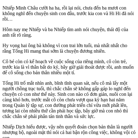
Nhiếp Minh Châu cười ha ha, rồi lại nói, chưa đến ba mươi con
không nghĩ đến chuyện sinh con đâu, trước kia con và Hi Hi đã nói
rồi…
Hôm nay mẹ Nhiếp và ba Nhiếp tìm anh nói chuyện, thái độ của
anh rất rõ ràng.
Hy vọng hai ông bà không vì con trai lớn tuổi, mà nhất nhất cho
rằng Tống Hi mang thai sớm là chuyện đương nhiên.
Cô bé còn có kế hoạch về cuộc sống của riêng mình, cô còn trẻ,
trước kia là vì thân bất do kỷ, bây giờ giải thoát được rồi, anh muốn
để cô sống cho bản thân nhiều một tí.
Tống Hi trố mắt nhìn anh, bĩnh tĩnh quan sát, nếu cô mà lấy một
người chồng trạc tuổi, thì chắc chắn sẽ không gấp gáp lo nghĩ đến
chuyện có con như thế này. Sinh con nào có đơn giản, nuôi con lại
càng khó hơn, trước mắt cô còn chưa vượt qua kỳ hạn hai năm
trong Quản lý tập sự, con đường phát triển chỉ vừa mới phất lên,
tương lai còn nhiều thứ cần phải học tập, bây giờ mà con nhỏ thì
chắc chắn sẽ phải phân tán tinh thần và sức lực.
Nhiếp Dịch hiểu được, vậy nên quyết đoán chọn bản thân là người
nhượng bộ, ngoài mặt thì nói cả hai bận rộn công việc, không vội có
con.