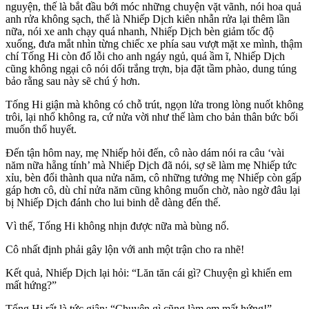
nguyện, thế là bắt đầu bới móc những chuyện vặt vãnh, nói hoa quả
anh rửa không sạch, thế là Nhiếp Dịch kiên nhẫn rửa lại thêm lần
nữa, nói xe anh chạy quá nhanh, Nhiếp Dịch bèn giảm tốc độ
xuống, đưa mắt nhìn từng chiếc xe phía sau vượt mặt xe mình, thậm
chí Tống Hi còn đổ lỗi cho anh ngáy ngủ, quá ầm ĩ, Nhiếp Dịch
cũng không ngại cô nói dối trắng trợn, bịa đặt tầm phào, dung túng
bảo rằng sau này sẽ chú ý hơn.
Tống Hi giận mà không có chỗ trút, ngọn lửa trong lòng nuốt không
trôi, lại nhổ không ra, cứ nửa vời như thế làm cho bản thân bức bối
muốn thổ huyết.
Đến tận hôm nay, mẹ Nhiếp hỏi đến, cô nào dám nói ra câu ‘vài
năm nữa hẵng tính’ mà Nhiếp Dịch đã nói, sợ sẽ làm mẹ Nhiếp tức
xỉu, bèn đổi thành qua nửa năm, cô những tưởng mẹ Nhiếp còn gấp
gáp hơn cô, dù chỉ nửa năm cũng không muốn chờ, nào ngờ đâu lại
bị Nhiếp Dịch đánh cho lui binh dễ dàng đến thế.
Vì thế, Tống Hi không nhịn được nữa mà bùng nổ.
Cô nhất định phải gây lộn với anh một trận cho ra nhẽ!
Kết quả, Nhiếp Dịch lại hỏi: “Lăn tăn cái gì? Chuyện gì khiến em
mất hứng?”
Tống Hi rất là tức giận: “Chuyện gì cũng làm em mất hứng!”