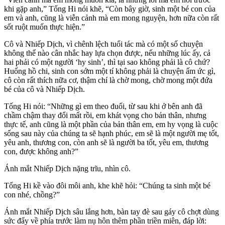
khi gặp anh,” Tống Hi nói khẽ, “Còn bây giờ, sinh một bé con của
em và anh, cũng là viễn cảnh mà em mong nguyện, hơn nữa còn rất
sốt ruột muốn thực hiện.”
Cô và Nhiếp Dịch, vì chênh lệch tuổi tác mà có một số chuyện
không thể nào cân nhắc hay lựa chọn được, nếu những lúc ấy, cả
hai phải có một người ‘hy sinh’, thì tại sao không phải là cô chứ?
Huống hồ chi, sinh con sớm một tí không phải là chuyện ấm ức gì,
cô còn rất thích nữa cơ, thậm chí là chờ mong, chờ mong một đứa
bé của cô và Nhiếp Dịch.
Tống Hi nói: “Những gì em theo đuổi, từ sau khi ở bên anh đã
chầm chậm thay đổi mất rồi, em khát vọng cho bản thân, nhưng
thực tế, anh cũng là một phần của bản thân em, em hy vọng là cuộc
sống sau này của chúng ta sẽ hạnh phúc, em sẽ là một người mẹ tốt,
yêu anh, thương con, còn anh sẽ là người ba tốt, yêu em, thương
con, được không anh?”
Ánh mắt Nhiếp Dịch nặng trĩu, nhìn cô.
Tống Hi kề vào đôi môi anh, khe khẽ hỏi: “Chúng ta sinh một bé
con nhé, chồng?”
Ánh mắt Nhiếp Dịch sâu lắng hơn, bàn tay đè sau gáy cô chợt dùng
sức đẩy về phía trước làm nụ hôn thêm phần triền miên, đáp lời: