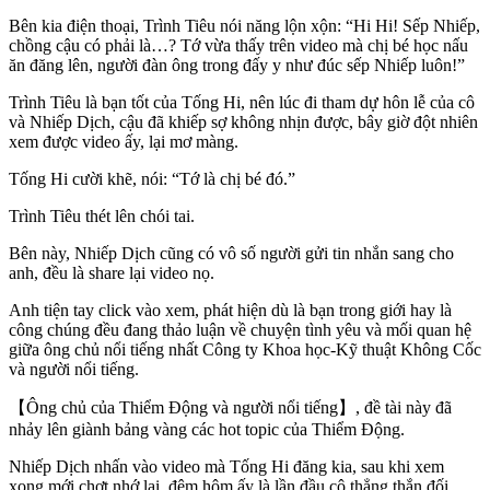
Bên kia điện thoại, Trình Tiêu nói năng lộn xộn: “Hi Hi! Sếp Nhiếp,
chồng cậu có phải là…? Tớ vừa thấy trên video mà chị bé học nấu
ăn đăng lên, người đàn ông trong đấy y như đúc sếp Nhiếp luôn!”
Trình Tiêu là bạn tốt của Tống Hi, nên lúc đi tham dự hôn lễ của cô
và Nhiếp Dịch, cậu đã khiếp sợ không nhịn được, bây giờ đột nhiên
xem được video ấy, lại mơ màng.
Tống Hi cười khẽ, nói: “Tớ là chị bé đó.”
Trình Tiêu thét lên chói tai.
Bên này, Nhiếp Dịch cũng có vô số người gửi tin nhắn sang cho
anh, đều là share lại video nọ.
Anh tiện tay click vào xem, phát hiện dù là bạn trong giới hay là
công chúng đều đang thảo luận về chuyện tình yêu và mối quan hệ
giữa ông chủ nổi tiếng nhất Công ty Khoa học-Kỹ thuật Không Cốc
và người nổi tiếng.
【Ông chủ của Thiểm Động và người nổi tiếng】, đề tài này đã
nhảy lên giành bảng vàng các hot topic của Thiểm Động.
Nhiếp Dịch nhấn vào video mà Tống Hi đăng kia, sau khi xem
xong mới chợt nhớ lại, đêm hôm ấy là lần đầu cô thẳng thắn đối