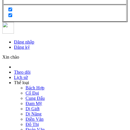
Đăng nhập
Đăng ký
Xin chào
Theo dõi
Lịch sử
Thể loại
Bách Hợp
Cổ Đại
Cung Đấu
Đam Mỹ
Dị Giới
Dị Năng
Điền Văn
Đô Thị
Đoản Văn