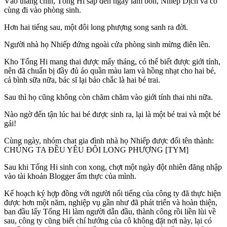
Vào tháng chín, Tống Hi sắp đến ngày lâm bồn, Nhiếp Dịch và cô
cùng đi vào phòng sinh.
Hơn hai tiếng sau, một đôi long phượng song sanh ra đời.
Người nhà họ Nhiếp đứng ngoài cửa phòng sinh mừng điên lên.
Kho Tống Hi mang thai được mấy tháng, có thể biết được giới tính,
nên đã chuẩn bị đầy đủ áo quần màu lam và hồng nhạt cho hai bé,
cả bình sữa nữa, bác sĩ lại bảo chắc là hai bé trai.
Sau thì họ cũng không còn chăm chăm vào giới tính thai nhi nữa.
Nào ngờ đến tận lúc hai bé được sinh ra, lại là một bé trai và một bé
gái!
Cùng ngày, nhóm chat gia đình nhà họ Nhiếp được đổi tên thành:
CHÚNG TA ĐỀU YÊU ĐÔI LONG PHƯỢNG [TYM]
Sau khi Tống Hi sinh con xong, chợt một ngày đột nhiên đăng nhập
vào tài khoản Blogger ẩm thực của mình.
Kế hoạch ký hợp đồng với người nổi tiếng của công ty đã thực hiện
được hơn một năm, nghiệp vụ gần như đã phát triển và hoàn thiện,
ban đầu lấy Tống Hi làm người dẫn đầu, thành công rồi liền lùi về
sau, công ty cũng biết chí hướng của cô không đặt nơi này, lại có