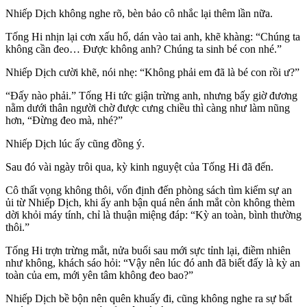
Nhiếp Dịch không nghe rõ, bèn bảo cô nhắc lại thêm lần nữa.
Tống Hi nhịn lại cơn xấu hổ, dán vào tai anh, khẽ khàng: “Chúng ta
không cần đeo… Được không anh? Chúng ta sinh bé con nhé.”
Nhiếp Dịch cười khẽ, nói nhẹ: “Không phải em đã là bé con rồi ư?”
“Đấy nào phải.” Tống Hi tức giận trừng anh, nhưng bấy giờ đương
nằm dưới thân người chờ được cưng chiều thì càng như làm nũng
hơn, “Đừng đeo mà, nhé?”
Nhiếp Dịch lúc ấy cũng đồng ý.
Sau đó vài ngày trôi qua, kỳ kinh nguyệt của Tống Hi đã đến.
Cô thất vọng không thôi, vốn định đến phòng sách tìm kiếm sự an
ủi từ Nhiếp Dịch, khi ấy anh bận quá nên ánh mắt còn không thèm
dời khỏi máy tính, chỉ là thuận miệng đáp: “Kỳ an toàn, bình thường
thôi.”
Tống Hi trợn trừng mắt, nửa buổi sau mới sực tỉnh lại, điềm nhiên
như không, khách sáo hỏi: “Vậy nên lúc đó anh đã biết đấy là kỳ an
toàn của em, mới yên tâm không đeo bao?”
Nhiếp Dịch bề bộn nên quên khuấy đi, cũng không nghe ra sự bất