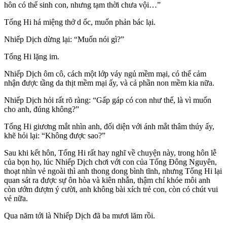
hôn có thể sinh con, nhưng tạm thời chưa vội…”
Tống Hi há miệng thở d ốc, muốn phản bác lại.
Nhiếp Dịch dừng lại: “Muốn nói gì?”
Tống Hi lặng im.
Nhiếp Dịch ôm cô, cách một lớp váy ngủ mềm mại, có thể cảm
nhận được tầng da thịt mềm mại ấy, và cả phần non mềm kia nữa.
Nhiếp Dịch hỏi rất rõ ràng: “Gấp gáp có con như thế, là vì muốn
cho anh, đúng không?”
Tống Hi giương mắt nhìn anh, đối diện với ánh mắt thâm thúy ấy,
khẽ hỏi lại: “Không được sao?”
Sau khi kết hôn, Tống Hi rất hay nghĩ về chuyện này, trong hôn lễ
của bọn họ, lúc Nhiếp Dịch chơi với con của Tống Đông Nguyên,
thoạt nhìn vẻ ngoài thì anh thong dong bình tĩnh, nhưng Tống Hi lại
quan sát ra được sự ôn hòa và kiên nhẫn, thậm chí khóe môi anh
còn ướm đượm ý cười, anh không bài xích trẻ con, còn có chút vui
vẻ nữa.
Qua năm tới là Nhiếp Dịch đã ba mươi lăm rồi.