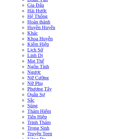
Gia Đấu
Hài Hước
Hệ Thống
Hoàn thành
Huyền Huyễn
Khác
Khoa Huyễn
Kiếm Hiệp
Lịch Sử
Linh Dị
Mạt Thế
Ngôn Tình
Ngược
Nữ Cường
Nữ Phụ
Phương Tây
Quân Sự
Sắc
Sủng
Thám Hiểm
Tiên Hiệp
Trinh Thám
Trọng Sinh
Truyện Teen