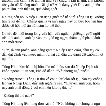
thương tình cảm! Sao anh lại như vậy chứ…! Em la anh, anh không
tức giận ư? Không muốn cãi lại ư? Anh đáng ghét lắm, anh phiền
phức lắm, anh thật sự, quá đáng ghét….”
Nhưng nếu nói Nhiếp Dịch đáng ghét thế nào thì Tống Hi lại không
tìm ra lời để nói. Chẳng qua là vì mấy ngày này cô bực bội nên tìm
được cô hội mới ăn nói hàm hồ thế thôi.
Cô tức đến nỗi trong lòng vừa hận vừa ngứa, nghiêng người ngồi
trên đùi anh, bị anh áp vào trong lồ ng ngực, thầm nghĩ phải đánh
anh mới được.
“Ừm, là anh phiền, anh đáng ghét.” Nhiếp Dịch cười, cầm tay cô
dẫn dắt đánh vào ngực mình, rồi lại cúi đầu dịu dàng đặt xuống một
nụ hôn.
Tống Hi bị kìm hãm, bị hôn đến mất hồn, sau đó Nhiếp Dịch rất
khôn ngoan lui ra sau, khẽ dỗ dành: “Về phòng ngủ nhé?”
“Không được!” Tống Hi tìm về chút lí trí còn sót lại, bàn tay chống
lên vai Nhiếp Dịch, đẩy anh ngửa ra sau, “Chuyện sinh con, hôm
nay anh phải đồng ý với em, nếu không thì….”
“Không thì thế nào?”
Tống Hi hung lên, tung đòn sát thủ: “Nếu không thì chúng ta ngủ