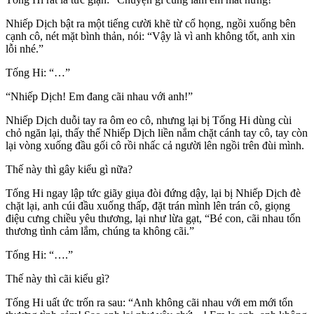
Nhiếp Dịch bật ra một tiếng cười khẽ từ cổ họng, ngồi xuống bên
cạnh cô, nét mặt bình thản, nói: “Vậy là vì anh không tốt, anh xin
lỗi nhé.”
Tống Hi: “…”
“Nhiếp Dịch! Em đang cãi nhau với anh!”
Nhiếp Dịch duỗi tay ra ôm eo cô, nhưng lại bị Tống Hi dùng cùi
chỏ ngăn lại, thấy thế Nhiếp Dịch liền nắm chặt cánh tay cô, tay còn
lại vòng xuống đầu gối cô rồi nhấc cả người lên ngồi trên đùi mình.
Thế này thì gây kiểu gì nữa?
Tống Hi ngay lập tức giãy giụa đòi đứng dậy, lại bị Nhiếp Dịch đè
chặt lại, anh cúi đầu xuống thấp, đặt trán mình lên trán cô, giọng
điệu cưng chiều yêu thương, lại như lừa gạt, “Bé con, cãi nhau tổn
thương tình cảm lắm, chúng ta không cãi.”
Tống Hi: “….”
Thế này thì cãi kiểu gì?
Tống Hi uất ức trốn ra sau: “Anh không cãi nhau với em mới tổn