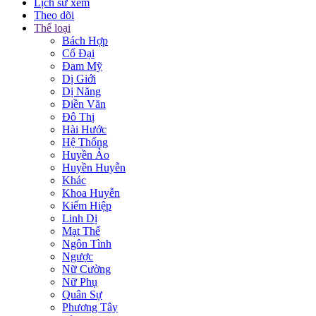
Lịch sử xem
Theo dõi
Thể loại
Bách Hợp
Cổ Đại
Đam Mỹ
Dị Giới
Dị Năng
Điền Văn
Đô Thị
Hài Hước
Hệ Thống
Huyền Ảo
Huyền Huyễn
Khác
Khoa Huyễn
Kiếm Hiệp
Linh Dị
Mạt Thế
Ngôn Tình
Ngược
Nữ Cường
Nữ Phụ
Quân Sự
Phương Tây