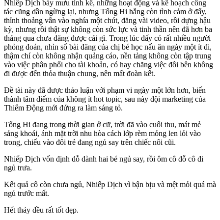
Nhiếp Dịch bày mưu tính kế, những hoạt động và kế hoạch công
tác cũng dần ngừng lại, nhưng Tống Hi hẵng còn tình cảm ở đấy,
thỉnh thoảng vẫn vào nghía một chút, đăng vài video, rồi dựng hậu
kỳ, nhưng rồi thật sự không còn sức lực và tinh thần nên đã hơn ba
tháng qua chưa đăng được cái gì. Trong lúc đấy có rất nhiều người
phỏng đoán, nhìn số bài đăng của chị bé học nấu ăn ngày một ít đi,
thậm chí còn không nhận quảng cáo, nền tảng không còn tập trung
vào việc phân phối cho tài khoản, có hay chăng việc đôi bên không
đi được đến thỏa thuận chung, nên mất đoàn kết.
Đề tài này đã được thảo luận với phạm vi ngày một lớn hơn, biến
thành tâm điểm của không ít hot topic, sau này đội marketing của
Thiểm Động mới đứng ra làm sáng tỏ.
Tống Hi đang trong thời gian ở cữ, trời đã vào cuối thu, mát mẻ
sảng khoái, ánh mặt trời nhu hòa cách lớp rèm mỏng len lỏi vào
trong, chiếu vào đôi trẻ đang ngủ say trên chiếc nôi cũi.
Nhiếp Dịch vốn định dỗ dành hai bé ngủ say, rồi ôm cô dỗ cô đi
ngủ trưa.
Kết quả cô còn chưa ngủ, Nhiếp Dịch vì bận bịu và mệt mỏi quá mà
ngủ trước mất.
Hết thảy đều rất tốt đẹp.