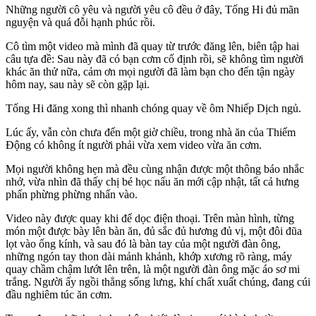
Những người cô yêu và người yêu cô đều ở đây, Tống Hi đủ mãn
nguyện và quá đỗi hạnh phúc rồi.
Cô tìm một video mà mình đã quay từ trước đăng lên, biên tập hai
câu tựa đề: Sau này đã có bạn cơm cố định rồi, sẽ không tìm người
khác ăn thử nữa, cảm ơn mọi người đã làm bạn cho đến tận ngày
hôm nay, sau này sẽ còn gặp lại.
Tống Hi đăng xong thì nhanh chóng quay về ôm Nhiếp Dịch ngủ.
Lúc ấy, vẫn còn chưa đến một giờ chiều, trong nhà ăn của Thiểm
Động có không ít người phải vừa xem video vừa ăn cơm.
Mọi người không hẹn mà đều cùng nhận được một thông báo nhắc
nhở, vừa nhìn đã thấy chị bé học nấu ăn mới cập nhật, tất cả hưng
phấn phừng phừng nhấn vào.
Video này được quay khi để dọc điện thoại. Trên màn hình, từng
món một được bày lên bàn ăn, đủ sắc đủ hương đủ vị, một đôi đũa
lọt vào ống kính, và sau đó là bàn tay của một người đàn ông,
những ngón tay thon dài mảnh khảnh, khớp xương rõ ràng, máy
quay chầm chậm lướt lên trên, là một người đàn ông mặc áo sơ mi
trắng. Người ấy ngồi thẳng sống lưng, khí chất xuất chúng, đang cúi
đầu nghiêm túc ăn cơm.