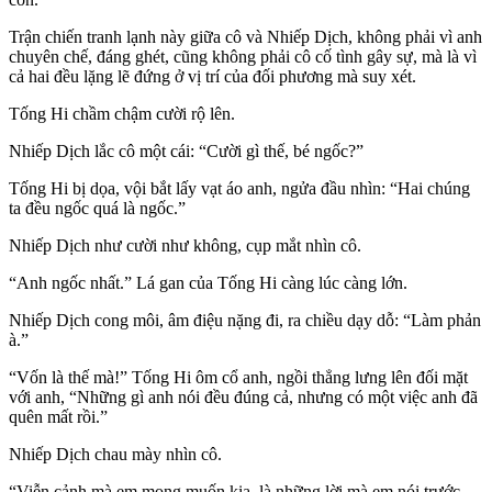
Trận chiến tranh lạnh này giữa cô và Nhiếp Dịch, không phải vì anh
chuyên chế, đáng ghét, cũng không phải cô cố tình gây sự, mà là vì
cả hai đều lặng lẽ đứng ở vị trí của đối phương mà suy xét.
Tống Hi chầm chậm cười rộ lên.
Nhiếp Dịch lắc cô một cái: “Cười gì thế, bé ngốc?”
Tống Hi bị dọa, vội bắt lấy vạt áo anh, ngửa đầu nhìn: “Hai chúng
ta đều ngốc quá là ngốc.”
Nhiếp Dịch như cười như không, cụp mắt nhìn cô.
“Anh ngốc nhất.” Lá gan của Tống Hi càng lúc càng lớn.
Nhiếp Dịch cong môi, âm điệu nặng đi, ra chiều dạy dỗ: “Làm phản
à.”
“Vốn là thế mà!” Tống Hi ôm cổ anh, ngồi thẳng lưng lên đối mặt
với anh, “Những gì anh nói đều đúng cả, nhưng có một việc anh đã
quên mất rồi.”
Nhiếp Dịch chau mày nhìn cô.
“Viễn cảnh mà em mong muốn kia, là những lời mà em nói trước