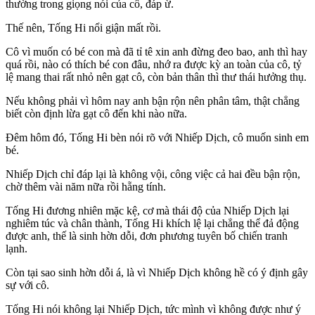
thường trong giọng nói của cô, đáp ừ.
Thế nên, Tống Hi nổi giận mất rồi.
Cô vì muốn có bé con mà đã tỉ tê xin anh đừng đeo bao, anh thì hay
quá rồi, nào có thích bé con đâu, nhớ ra được kỳ an toàn của cô, tỷ
lệ mang thai rất nhỏ nên gạt cô, còn bản thân thì thư thái hưởng thụ.
Nếu không phải vì hôm nay anh bận rộn nên phân tâm, thật chẳng
biết còn định lừa gạt cô đến khi nào nữa.
Đêm hôm đó, Tống Hi bèn nói rõ với Nhiếp Dịch, cô muốn sinh em
bé.
Nhiếp Dịch chỉ đáp lại là không vội, công việc cả hai đều bận rộn,
chờ thêm vài năm nữa rồi hẵng tính.
Tống Hi đương nhiên mặc kệ, cơ mà thái độ của Nhiếp Dịch lại
nghiêm túc và chân thành, Tống Hi khích lệ lại chẳng thể đả động
được anh, thế là sinh hờn dỗi, đơn phương tuyên bố chiến tranh
lạnh.
Còn tại sao sinh hờn dỗi á, là vì Nhiếp Dịch không hề có ý định gây
sự với cô.
Tống Hi nói không lại Nhiếp Dịch, tức mình vì không được như ý