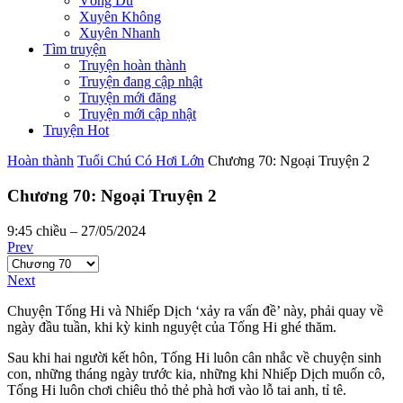
Võng Du
Xuyên Không
Xuyên Nhanh
Tìm truyện
Truyện hoàn thành
Truyện đang cập nhật
Truyện mới đăng
Truyện mới cập nhật
Truyện Hot
Hoàn thành
Tuổi Chú Có Hơi Lớn
Chương 70: Ngoại Truyện 2
Chương 70: Ngoại Truyện 2
9:45 chiều – 27/05/2024
Prev
Next
Chuyện Tống Hi và Nhiếp Dịch ‘xảy ra vấn đề’ này, phải quay về
ngày đầu tuần, khi kỳ kinh nguyệt của Tống Hi ghé thăm.
Sau khi hai người kết hôn, Tống Hi luôn cân nhắc về chuyện sinh
con, những tháng ngày trước kia, những khi Nhiếp Dịch muốn cô,
Tống Hi luôn chơi chiêu thỏ thẻ phà hơi vào lỗ tai anh, tỉ tê.