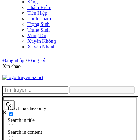
Sủng
Thám Hiểm
Tiên Hiệp
Trinh Thám
Trọng Sinh
Trùng Sinh
Võng Du
Xuyên Không
Xuyên Nhanh
Đăng nhập
/
Đăng ký
Xin chào
Exact matches only
Search in title
Search in content