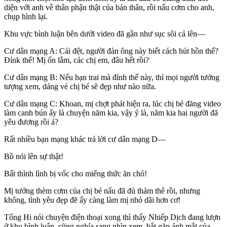
diện với anh về thân phận thật của bản thân, rồi nấu cơm cho anh,
chụp hình lại.
Khu vực bình luận bên dưới video đã gần như sục sôi cả lên—
Cư dân mạng A: Cái đệt, người đàn ông này biết cách hút hồn thế?
Đỉnk thế! Mị ổn lắm, các chị em, đâu hết rồi?
Cư dân mạng B: Nếu bạn trai mà đỉnh thế này, thì mọi người tưởng
tượng xem, dáng vẻ chị bé sẽ đẹp như nào nữa.
Cư dân mạng C: Khoan, mị chợt phát hiện ra, lúc chị bé đăng video
làm canh bún ấy là chuyện năm kia, vậy ý là, năm kia hai người đã
yêu đương rồi á?
Rất nhiều bạn mạng khác trả lời cư dân mạng D—
Bồ nói lên sự thật!
Bất thình lình bị vốc cho miếng thức ăn chó!
Mị tưởng thèm cơm của chị bé nấu đã đủ thảm thê rồi, nhưng
không, tình yêu đẹp đẽ ấy càng làm mị nhỏ dãi hơn cơ!
Tống Hi nói chuyện điện thoại xong thì thấy Nhiếp Dịch đang lượn
ở khu bình luận, cũng nghía sang nhìn xem, bắt gặp ánh mắt của