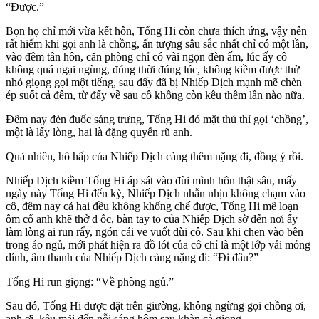
“Được.”
Bọn họ chỉ mới vừa kết hôn, Tống Hi còn chưa thích ứng, vậy nên
rất hiếm khi gọi anh là chồng, ấn tượng sâu sắc nhất chỉ có một lần,
vào đêm tân hôn, căn phòng chỉ có vài ngọn đèn ấm, lúc ấy cô
không quá ngại ngùng, đúng thời đúng lúc, không kiềm được thử
nhỏ giọng gọi một tiếng, sau đấy đã bị Nhiếp Dịch mạnh mẽ chèn
ép suốt cả đêm, từ đấy về sau cô không còn kêu thêm lần nào nữa.
Đêm nay đèn đuốc sáng trưng, Tống Hi đỏ mặt thủ thỉ gọi ‘chồng’,
một là lấy lòng, hai là đặng quyến rũ anh.
Quả nhiên, hô hấp của Nhiếp Dịch càng thêm nặng đi, đồng ý rồi.
Nhiếp Dịch kiềm Tống Hi áp sát vào đùi mình hôn thật sâu, mấy
ngày này Tống Hi đến kỳ, Nhiếp Dịch nhẫn nhịn không chạm vào
cô, đêm nay cả hai đều không khống chế được, Tống Hi mê loạn
ôm cổ anh khẽ thở d ốc, bàn tay to của Nhiếp Dịch sờ đến nơi ấy
làm lòng ai run rẩy, ngón cái ve vuốt đùi cô. Sau khi chen vào bên
trong áo ngủ, mới phát hiện ra đồ lót của cô chỉ là một lớp vải mỏng
dính, âm thanh của Nhiếp Dịch càng nặng đi: “Đi đâu?”
Tống Hi run giọng: “Về phòng ngủ.”
Sau đó, Tống Hi được đặt trên giường, không ngừng gọi chồng ơi,
anh ơi, kêu mãi đến nỗi sáng hôm sau khàn cả giọng.