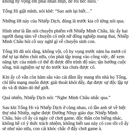
không hy vọng em phải nhẫn nhịn, để rồi tiếc nuối.”
Tống Hi giật mình, nói khẽ: “Sao anh lại biết…”
Những lời này của Nhiếp Dịch, đúng là trước kia cô từng nói qua.
Hình như là lần nói chuyện phiếm với Nhiếp Minh Châu, lúc ấy hai
người đang tám về chuyện có một nữ đồng nghiệp mang thai, Nhiếp
Minh Châu hỏi cô suy nghĩ gì về chuyện sinh con.
Tống Hi đã nói rằng, không vội, cô hy vọng trước năm ba mươi có
thể tự tại thêm chút nữa, còn phải tập trung vào công việc, để xem
năng lực của mình có thể đi được đến trình độ nào; tận hưởng cuộc
sống, trải nghiệm sự tự do trước kia chưa được có.
Khi ấy cô vẫn còn hãm sâu vào cái đầm lầy mang tên nhà họ Tống,
chỉ liều mạng muốn được giải thoát khỏi đấy, đạt được sự độc lập tự
do và đi thăm dò thế giới.
Quả nhiên, Nhiếp Dịch nói: “Nghe Minh Châu nhắc qua.”
Sau khi Tống Hi và Nhiếp Dịch ở cùng nhau, có lần anh sẽ về biệt
thự nhà Nhiếp, nghe được Đường Nhụy giáo dục Nhiếp Minh
Châu, bảo cô ấy cả ngày cứ chơi game, độc thân còn biếng nhác,
không hề có ý thức trách nhiệm, không biết sau này có con rồi cô ấy
sẽ như nào nữa, con cái khóc chắc ở đấy chơi game à.