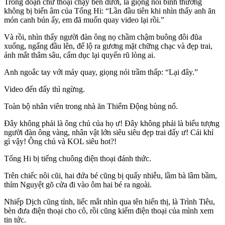
Trong đoạn chữ thoại chạy bên dưới, là giọng nói bình thường
không bị biến âm của Tống Hi: “Lần đầu tiên khi nhìn thấy anh ăn
món canh bún ấy, em đã muốn quay video lại rồi.”
Và rồi, nhìn thấy người đàn ông nọ chầm chậm buông đôi đũa
xuống, ngẩng đầu lên, để lộ ra gương mặt chững chạc và đẹp trai,
ánh mắt thâm sâu, cấm dục lại quyến rũ lòng ai.
Anh ngoắc tay với máy quay, giọng nói trầm thấp: “Lại đây.”
Video đến đấy thì ngừng.
Toàn bộ nhân viên trong nhà ăn Thiểm Động bùng nổ.
Đây không phải là ông chủ của họ ư! Đây không phải là biểu tượng
người đàn ông vàng, nhân vật lớn siêu siêu đẹp trai đấy ư! Cái khỉ
gì vậy! Ông chủ và KOL siêu hot?!
Tống Hi bị tiếng chuông điện thoại đánh thức.
Trên chiếc nôi cũi, hai đứa bé cũng bị quấy nhiễu, lầm bà lầm bầm,
thím Nguyệt gõ cửa đi vào ôm hai bé ra ngoài.
Nhiếp Dịch cũng tỉnh, liếc mắt nhìn qua tên hiển thị, là Trình Tiêu,
bèn đưa điện thoại cho cô, rồi cũng kiếm điện thoại của mình xem
tin tức.