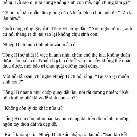
riêng! Dù sao đi nữa cũng không sinh con mà, ngủ chung làm gì?”
Cô nói rất tàn nhẫn, âm giọng của Nhiếp Dịch chợt lạnh đi: “Lặp lại
lần nữa.”
Cuối cùng cũng gây rồi! Tống Hi cứng đầu: “Anh nghe rõ mà, anh
cứ nói thẳng ra đi, tại sao lại không chịu sinh con.”
Nhiếp Dịch bình tĩnh nhìn vào mắt cô.
Tống Hi sợ nhất là việc bị anh nhìn chăm chú thế kia, không đoán
được cảm xúc của Nhiếp Dịch, cô biết vào lúc này không thể nhận
thua được, mới bảo trì chút quật cường cuối cùng.
Một hồi lâu sau, chỉ nghe Nhiếp Dịch hỏi rằng: “Tại sao lại muốn
sinh con?”
Tống Hi nhanh như chớp quay đầu lại, nói rất đương nhiên: “Kết
hôn không phải là vì để sinh con sao?”
“Không còn lý do khác nữa ư?”
Tống Hi cúi đầu, nhìn bàn tay anh đang đặt trên đùi mình, những
ngón tay thon dài và đẹp đẽ.
“Ra là không có.” Nhiếp Dịch xác nhận, rồi lại nói: “Sau khi kết