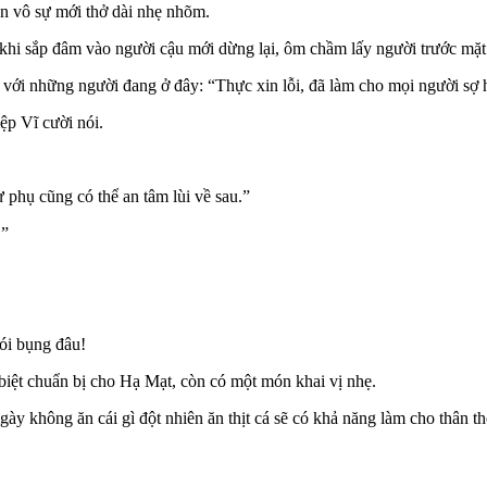
n vô sự mới thở dài nhẹ nhõm.
khi sắp đâm vào người cậu mới dừng lại, ôm chầm lấy người trước mặt 
 với những người đang ở đây: “Thực xin lỗi, đã làm cho mọi người sợ h
ệp Vĩ cười nói.
 phụ cũng có thể an tâm lùi về sau.”
.”
ói bụng đâu!
iệt chuẩn bị cho Hạ Mạt, còn có một món khai vị nhẹ.
y không ăn cái gì đột nhiên ăn thịt cá sẽ có khả năng làm cho thân th