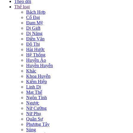
Theo dõi
Thể loại
Bách Hợp
Cổ Đại
Đam Mỹ
Dị Giới
Dị Năng
Điền Văn
Đô Thị
Hài Hước
Hệ Thống
Huyền Ảo
Huyền Huyễn
Khác
Khoa Huyễn
Kiếm Hiệp
Linh Dị
Mạt Thế
Ngôn Tình
Ngược
Nữ Cường
Nữ Phụ
Quân Sự
Phương Tây
Sủng