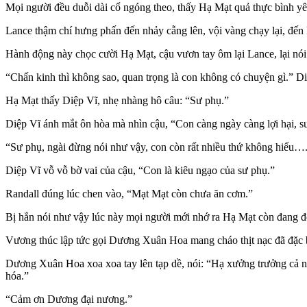
Mọi người đều duỗi dài cổ ngóng theo, thấy Hạ Mạt quả thực bình yê
Lance thậm chí hưng phấn đến nhảy cẫng lên, vội vàng chạy lại, đến 
Hành động này chọc cười Hạ Mạt, cậu vươn tay ôm lại Lance, lại nói
“Chấn kinh thì không sao, quan trọng là con không có chuyện gì.” Di
Hạ Mạt thấy Diệp Vĩ, nhẹ nhàng hô câu: “Sư phụ.”
Diệp Vĩ ánh mắt ôn hòa mà nhìn cậu, “Con càng ngày càng lợi hại, sư
“Sư phụ, ngài đừng nói như vậy, con còn rất nhiều thứ không hiểu…
Diệp Vĩ vỗ vỗ bờ vai của cậu, “Con là kiêu ngạo của sư phụ.”
Randall đúng lúc chen vào, “Mạt Mạt còn chưa ăn cơm.”
Bị hắn nói như vậy lúc này mọi người mới nhớ ra Hạ Mạt còn đang đ
Vương thúc lập tức gọi Dương Xuân Hoa mang cháo thịt nạc đã đặc b
Dương Xuân Hoa xoa xoa tay lên tạp dề, nói: “Hạ xưởng trưởng cả ngà
hóa.”
“Cảm ơn Dương đại nương.”