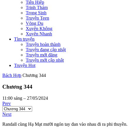
Tiên Hiệp
Trinh Thám
Trọng Sinh
Truyện Teen
Võng Du
Xuyên Không
Xuyên Nhanh
Tìm truyện
Truyện hoàn thành
Truyện đang cập nhật
Truyện mới đăng
Truyện mới cập nhật
Truyện Hot
Bách Hợp
Chương 344
Chương 344
11:00 sáng – 27/05/2024
Prev
Next
Randall cùng Hạ Mạt mười ngón tay đan vào nhau đi ra phi thuyền.