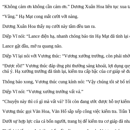
“Không cảm ơn không cần cảm ơn.” Dương Xuân Hoa liên tục xua tay,
“Vâng.” Hạ Mạt cong mắt cười với nàng.
Dương Xuân Hoa thấy nụ cười này tâm đều tan ra.
Diệp Vĩ nói: “Lance điện hạ, nhanh chóng báo tin Hạ Mạt đã tỉnh lại
Lance gật đầu, mở ra quang não.
Diệp Vĩ lại nói với Vương thúc: “Vương xưởng trưởng, còn phải nhờ 
“Được rồi!” Vương thúc đáp ứng phi thường sảng khoái, lợi dụng quy
chú ý. Hạ xưởng trưởng đã tỉnh lại, kiểm tra cấp bậc của cơ giáp 
Thông báo xong, Vương thúc cung kính nói: “Vậy chúng tôi sẽ bố trí 
Diệp Vĩ nói: “Vương xưởng trưởng vất vả.”
“Chuyện này thì có gì mà vất vả? Tôi còn đang ước được hỗ trợ kiểm 
Vương thúc gọi Văn Hoa, Văn Hổ sắp xếp công việc kiểm tra. Trần 
Dưới sự hợp lực của cả bốn người, trang bị để kiểm tra cơ giáp đã nh