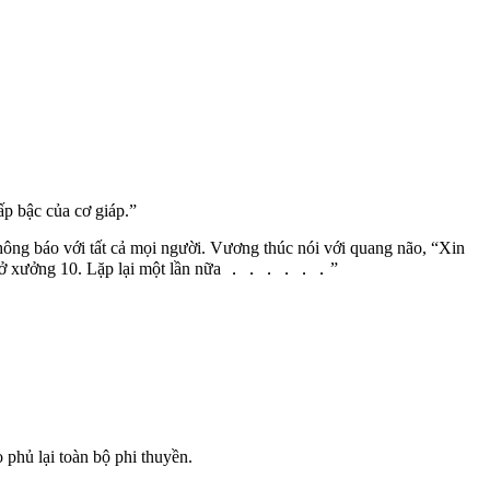
ấp bậc của cơ giáp.”
hông báo với tất cả mọi người. Vương thúc nói với quang não, “Xin
 trung ở xưởng 10. Lặp lại một lần nữa ．．．．．．”
 phủ lại toàn bộ phi thuyền.