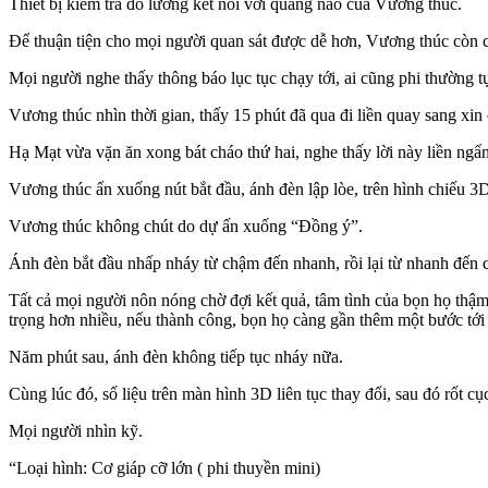
Thiết bị kiểm tra đo lường kết nối với quang não của Vương thúc.
Để thuận tiện cho mọi người quan sát được dễ hơn, Vương thúc còn c
Mọi người nghe thấy thông báo lục tục chạy tới, ai cũng phi thường t
Vương thúc nhìn thời gian, thấy 15 phút đã qua đi liền quay sang xin 
Hạ Mạt vừa vặn ăn xong bát cháo thứ hai, nghe thấy lời này liền ngẩ
Vương thúc ấn xuống nút bắt đầu, ánh đèn lập lòe, trên hình chiếu
Vương thúc không chút do dự ấn xuống “Đồng ý”.
Ánh đèn bắt đầu nhấp nháy từ chậm đến nhanh, rồi lại từ nhanh đến 
Tất cả mọi người nôn nóng chờ đợi kết quả, tâm tình của bọn họ thậ
trọng hơn nhiều, nếu thành công, bọn họ càng gần thêm một bước tới
Năm phút sau, ánh đèn không tiếp tục nháy nữa.
Cùng lúc đó, số liệu trên màn hình 3D liên tục thay đổi, sau đó rốt cụ
Mọi người nhìn kỹ.
“Loại hình: Cơ giáp cỡ lớn ( phi thuyền mini)