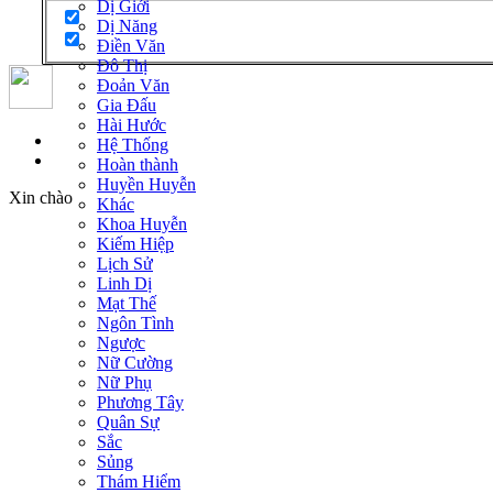
Dị Giới
Dị Năng
Điền Văn
Đô Thị
Đoản Văn
Gia Đấu
Hài Hước
Đăng nhập
Hệ Thống
Đăng ký
Hoàn thành
Huyền Huyễn
Xin chào
Khác
Khoa Huyễn
Kiếm Hiệp
Lịch Sử
Linh Dị
Mạt Thế
Ngôn Tình
Ngược
Nữ Cường
Nữ Phụ
Phương Tây
Quân Sự
Sắc
Sủng
Thám Hiểm