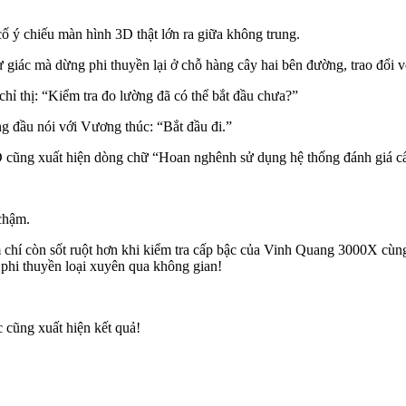
ố ý chiếu màn hình 3D thật lớn ra giữa không trung.
ự giác mà dừng phi thuyền lại ở chỗ hàng cây hai bên đường, trao đổi v
chỉ thị: “Kiểm tra đo lường đã có thể bắt đầu chưa?”
ng đầu nói với Vương thúc: “Bắt đầu đi.”
 3D cũng xuất hiện dòng chữ “Hoan nghênh sử dụng hệ thống đánh giá c
chậm.
m chí còn sốt ruột hơn khi kiểm tra cấp bậc của Vinh Quang 3000X cùn
 phi thuyền loại xuyên qua không gian!
c cũng xuất hiện kết quả!