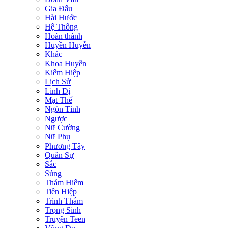
Gia Đấu
Hài Hước
Hệ Thống
Hoàn thành
Huyền Huyễn
Khác
Khoa Huyễn
Kiếm Hiệp
Lịch Sử
Linh Dị
Mạt Thế
Ngôn Tình
Ngược
Nữ Cường
Nữ Phụ
Phương Tây
Quân Sự
Sắc
Sủng
Thám Hiểm
Tiên Hiệp
Trinh Thám
Trọng Sinh
Truyện Teen