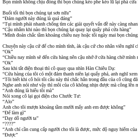
Bọn mình không chịu đóng thì bọn chúng kéo phe kéo lũ lại phá cửa 
Buổi tối thì bọn chúng tạt sơn nữa”
“Đám người này đúng là quá đáng”
“Tụi mình phải nhanh chống tìm các giải quyết vấn đề này càng nhan
“Cậu nhắm khi nào thì bọn chúng lại quay lại quấy phá cửa hàng”
“Mình đoán chắc tầm khoảng chiều nay hoặc tối ngày mai bọn chúng 
Chuyện này cậu cứ để cho mình tính, àk cậu cứ cho nhân viên nghĩ c
“Ok”
“Chiều nay mình sẽ đến cửa hàng nên cậu nhớ ở cửa hàng chờ mình 
“Ok”
Sau khi tắt điện thoại thì cô quay qua nhìn Hàn Chiêu Dạ:
“Cửa hàng của tôi có một đám thanh niên lại quấy phá, anh nghĩ xem b
“Tôi biết khi cô hỏi tôi câu này thì chắc hẳn trong đầu của cô cũng đã
Nghe anh nói như vậy thì môi của cô không nhịn được mà công lên 
“Anh đúng là hiểu tôi mà”
Nói xong cô lại gọi điện cho Chước Tư:
“Alo”
Anh cho tôi mượn khoảng tầm mười mấy anh em được không”
“Để làm gì”
“Dạy dỗ người ta”
“????”
“Anh chỉ cần cung cấp người cho tôi là được, mức độ nguy hiểm của 
“Được”