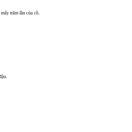
mấy trăm lần của cô.
đậu.