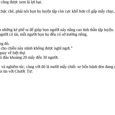
 cũng được xem là lợi hại.
ặc chẻ, phải nói bọn họ luyện tập còn cực khổ hơn cô gấp mấy chục, 
 những kẻ phế ra để giúp bọn người này nâng cao tinh thần tập luyện.
ười có tài, mỗi người bọn họ đều có sở trường riêng.
ng đó.
m cho chiều này mình không được nghĩ ngơi.”
quay về biệt thự.
 có đâu khoảng 20 mấy đến 30 người.
n và nghiêm túc, cùng với đó là mười mấy chiếc xe bốn bánh đen đang 
ắn tin với Chước Tư: