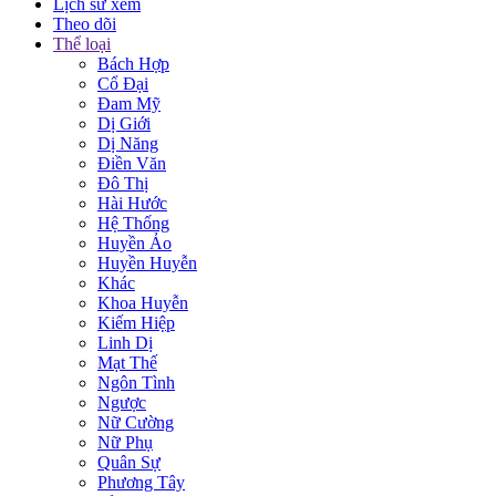
Lịch sử xem
Theo dõi
Thể loại
Bách Hợp
Cổ Đại
Đam Mỹ
Dị Giới
Dị Năng
Điền Văn
Đô Thị
Hài Hước
Hệ Thống
Huyền Ảo
Huyền Huyễn
Khác
Khoa Huyễn
Kiếm Hiệp
Linh Dị
Mạt Thế
Ngôn Tình
Ngược
Nữ Cường
Nữ Phụ
Quân Sự
Phương Tây