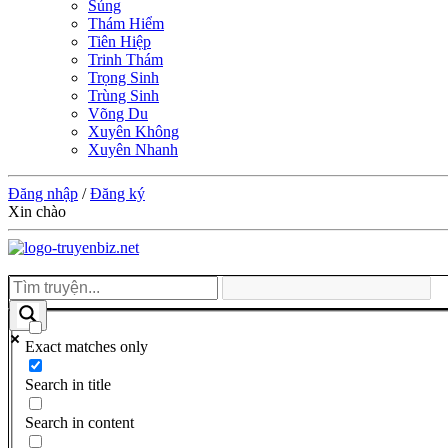
Sủng
Thám Hiểm
Tiên Hiệp
Trinh Thám
Trọng Sinh
Trùng Sinh
Võng Du
Xuyên Không
Xuyên Nhanh
Đăng nhập
/
Đăng ký
Xin chào
Exact matches only
Search in title
Search in content