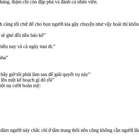
hàng, thậm chí còn đập phá và đánh cả nhân viên.
h càng tốt chứ để cho bọn người kia gây chuyện như vậy hoài thì không
sẽ ghé đồi tiền bảo kê”
hiều nay và cả ngày mai đi.”
nha”
ây giờ tôi phải làm sau để giải quyết vụ này”
 lên một kế hoạch gì đó rồi”
một nụ cười hoàn mỹ:
đám người này chắc chỉ ở tầm trung thôi nên cũng không cần người lã