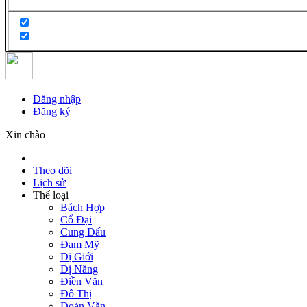
Đăng nhập
Đăng ký
Xin chào
Theo dõi
Lịch sử
Thể loại
Bách Hợp
Cổ Đại
Cung Đấu
Đam Mỹ
Dị Giới
Dị Năng
Điền Văn
Đô Thị
Đoản Văn