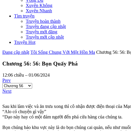
Võng Du
Xuyên Không
Xuyên Nhanh
Tìm truyện
Truyện hoàn thành
Truyện đang cập nhật
Truyện mới đăng
Truyện mới cập nhật
Truyện Hot
Đang cập nhật
Tôi Sống Chung Với Một Hồn Ma
Chương 56: 56: B
Chương 56: 56: Bọn Quấy Phá
12:06 chiều – 01/06/2024
Prev
Next
Sau khi làm việc và ăn trưa xong thì cô nhận được điện thoại của M
“Alo có chuyện gì vậy”
“Dạo này hay có một đám người đến phá cửa hàng của chúng ta.
Bọn chúng bảo khu vực này là do bọn chúng cai quản, nếu như muốn 