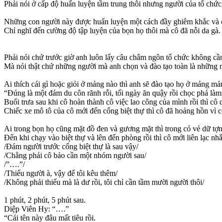
Phải nói ở cấp độ huấn luyện tầm trung thôi nhưng người của tổ chức
Những con người này được huấn luyện một cách đầy ghiêm khắc và ch
Chỉ nghĩ đến cường độ tập luyện của bọn họ thôi mà cô đã nỗi da gà.
Phải nói chứ trước giờ anh luôn lấy câu châm ngôn tổ chức không cần
Mà nói thật chứ những người mà anh chọn và đào tạo toàn là những ng
Ai thích cái gì hoặc giỏi ở mảng nào thì anh sẽ đào tạo họ ở mảng mả
“Đúng là một đám du côn rãnh rỗi, tối ngày ăn quậy rồi chọc phá là
Buổi trưa sau khi cô hoàn thành cô việc lao công của mình rồi thì cô 
Chiếc xe mô tô của cô mới đến cổng biệt thự thì cô đã hoảng hồn vì
Ai trong bọn họ cũng mặt đồ đen và gương mặt thì trong có vẻ dữ tợ
Đến khi chạy vào biệt thự và lên đến phòng rồi thì cô mới liên lạc nh
/Đám người trước cổng biệt thự là sau vậy/
/Chẳng phải cô bảo cần một nhóm người sau/
/”….”/
/Thiếu người à, vậy để tôi kêu thêm/
/Không phải thiếu mà là dư rồi, tôi chỉ cần tầm mười người thôi/
1 phút, 2 phút, 5 phút sau.
Diệp Viên Hy: “….”
“Cái tên này đâu mất tiêu rồi.