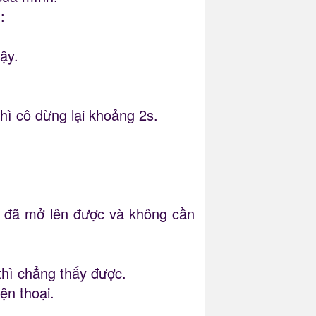
:
ậy.
thì cô dừng lại khoảng 2s.
ại đã mở lên được và không cần
thì chẳng thấy được.
ện thoại.