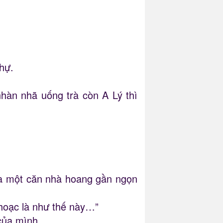
thự.
hàn nhã uống trà còn A Lý thì
.
ủa một căn nhà hoang gần ngọn
 hoạc là như thế này…”
 của mình.