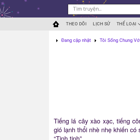
Skip to main content
THEO DÕI
LỊCH SỬ
THỂ LOẠI
Đang cập nhật
Tôi Sống Chung Vớ
Tiếng lá cây xào xạc, tiếng 
gió lạnh thổi nhè nhẹ khiến có 
“Tinh tinh”