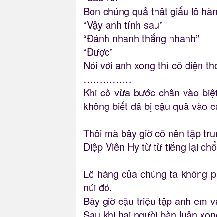
Bọn chúng quả thật giấu lô hàn
“Vậy anh tính sau”
“Đánh nhanh thắng nhanh”
“Được”
Nói với anh xong thì cô điện t
……………
Khi cô vừa bước chân vào biệ
không biết đã bị cậu quă vào cá
Thôi mà bây giờ cô nên tập trun
Diệp Viên Hy từ từ tiếng lại ch
Lô hàng của chúng ta không p
núi đó.
Bây giờ cậu triệu tập anh em 
Sau khi hai người bàn luận xon