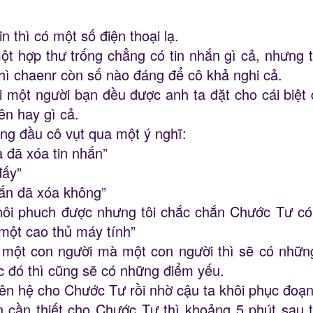
 thì có một số điện thoại lạ.
t hợp thư trống chẳng có tin nhắn gì cả, nhưng t
 thì chaenr còn số nào đáng để cô khả nghi cả.
i một người bạn đều được anh ta đặt cho cái biệt
tên hay gì cả.
ong đầu cô vụt qua một ý nghĩ:
a đã xóa tin nhắn”
đấy”
hắn đã xóa không”
hôi phuch được nhưng tôi chắc chắn Chước Tư c
 một cao thủ máy tính”
à một con người mà một con người thì sẽ có nhữ
ệc đó thì cũng sẽ có những điểm yếu.
 liên hệ cho Chước Tư rồi nhờ cậu ta khôi phục đoạn
n cần thiết cho Chước Tư thì khoảng 5 phút sau t