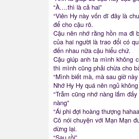
“À….thì là cả hai”
“Viên Hy này vốn dĩ đây là c
để cho cậu rõ.
Cậu nên nhớ rằng hồn ma đi b
của hai người là trao đổi có q
đến nhau nữa cậu hiểu chứ.
Cậu giúp anh ta mình không c
thì mình cũng phải chừa cho 
“Mình biết mà, mà sau giờ này
Nhớ Hy Hy quá nên ngủ không
“Trẫm cũng nhớ nàng lắm đấy á
nàng”
“Ái phi đợi hoàng thượng hahaa
Cô nói chuyện với Mạn Mạn đượ
dừng lại.
“Sau rồi”