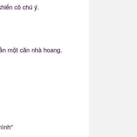
hiến cô chú ý.
gần một căn nhà hoang.
mình”