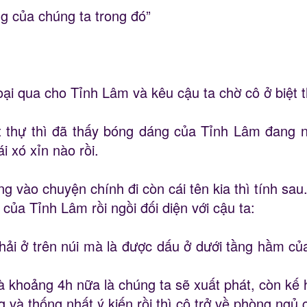
g của chúng ta trong đó”
hoại qua cho Tỉnh Lâm và kêu cậu ta chờ cô ở biệt 
t thự thì đã thấy bóng dáng của Tỉnh Lâm đang n
i xó xỉn nào rồi.
g vào chuyện chính đi còn cái tên kia thì tính sau
ổ của Tỉnh Lâm rồi ngồi đối diện với cậu ta:
hải ở trên núi mà là được dấu ở dưới tầng hầm c
và khoảng 4h nữa là chúng ta sẽ xuất phát, còn kế
g và thống nhất ý kiến rồi thì cô trở về phòng ngủ