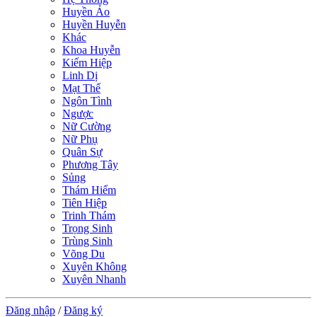
Huyền Ảo
Huyền Huyễn
Khác
Khoa Huyễn
Kiếm Hiệp
Linh Dị
Mạt Thế
Ngôn Tình
Ngược
Nữ Cường
Nữ Phụ
Quân Sự
Phương Tây
Sủng
Thám Hiểm
Tiên Hiệp
Trinh Thám
Trọng Sinh
Trùng Sinh
Võng Du
Xuyên Không
Xuyên Nhanh
Đăng nhập
/
Đăng ký