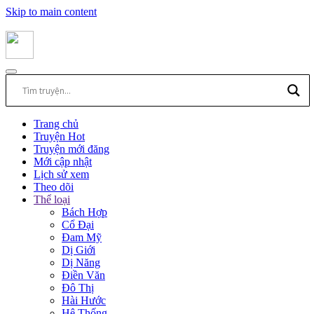
Skip to main content
Trang chủ
Truyện Hot
Truyện mới đăng
Mới cập nhật
Lịch sử xem
Theo dõi
Thể loại
Bách Hợp
Cổ Đại
Đam Mỹ
Dị Giới
Dị Năng
Điền Văn
Đô Thị
Hài Hước
Hệ Thống