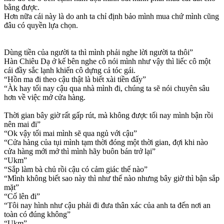
bằng được.
Hơn nữa cái này là do anh ta chỉ định bảo mình mua chứ mình cũng
đâu có quyền lựa chọn.
Dùng tiền của người ta thì mình phải nghe lời người ta thôi”
Hàn Chiêu Dạ ở kế bên nghe cô nói mình như vậy thì liếc cô một
cái đầy sắc lạnh khiến cô dựng cả tóc gái.
“Hồn ma đi theo cậu thật là biết xài tiền đấy”
“Àk hay tối nay cậu qua nhà mình đi, chúng ta sẽ nói chuyên sâu
hơn về việc mở cửa hàng.
Thời gian bây giờ rất gấp rút, mà không được tối nay mình bận rồi
nên mai đi”
“Ok vậy tối mai mình sẽ qua ngủ với cậu”
“Cửa hàng của tụi mình tạm thời đóng một thời gian, đợi khi nào
cửa hàng mới mở thì mình hãy buôn bán trở lại”
“Ukm”
“Sắp làm bà chủ rồi cậu có cảm giác thế nào”
“Mình không biết sao này thì như thế nào nhưng bây giờ thì bận sắp
mặt”
“Cố lên đi”
“Tôi nay hình như cậu phải đi đưa thân xác của anh ta đến nơi an
toàn có đúng không”
“Ukm”