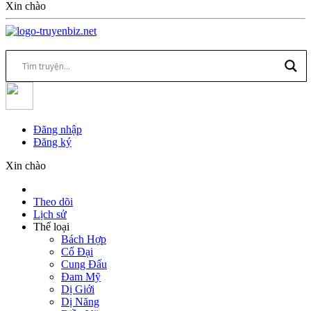
Xin chào
Đăng nhập
Đăng ký
Xin chào
Theo dõi
Lịch sử
Thể loại
Bách Hợp
Cổ Đại
Cung Đấu
Đam Mỹ
Dị Giới
Dị Năng