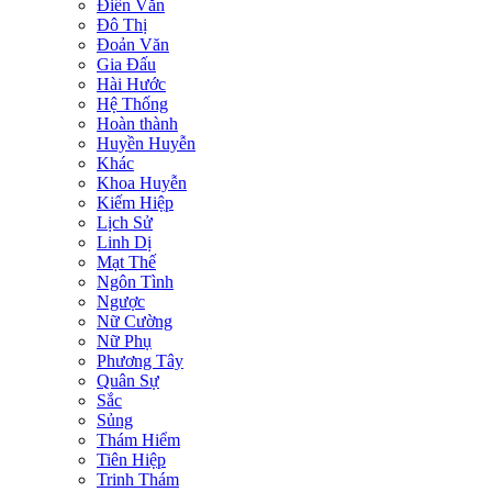
Điền Văn
Đô Thị
Đoản Văn
Gia Đấu
Hài Hước
Hệ Thống
Hoàn thành
Huyền Huyễn
Khác
Khoa Huyễn
Kiếm Hiệp
Lịch Sử
Linh Dị
Mạt Thế
Ngôn Tình
Ngược
Nữ Cường
Nữ Phụ
Phương Tây
Quân Sự
Sắc
Sủng
Thám Hiểm
Tiên Hiệp
Trinh Thám