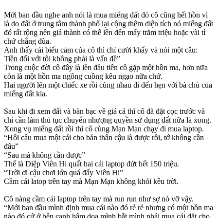
Mới ban đầu nghe anh nói là mua miếng đất đó cô cũng hết hồn vì
là do đất ở trung tâm thành phố lại cộng thêm diện tích nó miếng đất
đó rất rộng nên giá thành có thể lên đến mấy trăm triệu hoặc vài tỉ
chứ chẳng đùa.
Anh thấy cái biểu cảm của cô thì chỉ cười khẩy và nói một câu:
Tiền đối với tôi không phải là vấn đề”
Trong cuộc đời cô đây là lền đầu tiên cô gặp một hồn ma, hơn nữa
còn là một hồn ma ngông cuồng kêu ngạo nữa chứ.
Hai người lên một chiếc xe rồi cùng nhau đi đến hẹn với bà chủ của
miếng đất kia.
Sau khi đi xem đất và bàn bạc về giá cả thì cô đã đặt cọc trước và
chỉ cần làm thủ tục chuyển nhượng quyền sử dụng đất nữa là xong.
Xong vụ miếng đất rồi thì cô cùng Mạn Mạn chạy đi mua laptop.
“Hôi cậu mua một cái cho bản thân cậu là được rồi, tớ không cần
đâu”
“Sau mà không cần được”
Thế là Diệp Viên Hi quất hai cái laptop đứt hết 150 triệu.
“Trời ơi cậu chơi lớn quá đấy Viên Hi”
Cầm cái latop trên tay mà Mạn Mạn không khỏi kêu trời.
Cô nàng cầm cái laptop trên tay mà run run như sợ nó vỡ vậy.
“Mới ban đầu mình định mua cái nào đó rẻ rẻ nhưng có một hồn ma
nào đó cứ ở bên cạnh hâm dọa mình bắt mình phải mua cái đắt cho