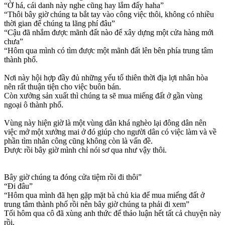
“Ờ há, cái danh này nghe cũng hay lắm đấy haha”
“Thôi bây giờ chúng ta bắt tay vào công việc thôi, không có nhiều
thời gian để chúng ta lãng phí đâu”
“Cậu đã nhắm được mãnh đất nào để xây dựng một cửa hàng mới
chưa”
“Hôm qua mình có tìm được một mãnh đất lên bên phía trung tâm
thành phố.
Nơi này hội hợp đầy đủ những yếu tố thiên thời địa lợi nhân hòa
nên rất thuận tiện cho việc buôn bán.
Còn xưởng sản xuất thì chúng ta sẽ mua miếng đất ở gần vùng
ngoại ô thành phố.
Vùng này hiện giờ là một vùng dân khá nghèo lại đông dân nên
việc mở một xưởng mai ở đó giúp cho người dân có việc làm và về
phần tìm nhân công cũng không còn là vấn đề.
Được rồi bây giờ mình chỉ nói sơ qua như vậy thôi.
Bây giờ chúng ta đóng cửa tiệm rồi đi thôi”
“Đi đâu”
“Hôm qua mình đã hẹn gặp mặt bà chủ kia để mua miếng đất ở
trung tâm thành phố rồi nên bây giờ chúng ta phải đi xem”
Tối hôm qua cô đã xùng anh thức để thảo luận hết tất cả chuyện này
rồi.