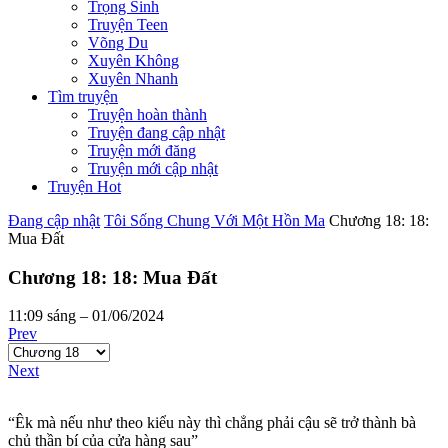
Trọng Sinh
Truyện Teen
Võng Du
Xuyên Không
Xuyên Nhanh
Tìm truyện
Truyện hoàn thành
Truyện đang cập nhật
Truyện mới đăng
Truyện mới cập nhật
Truyện Hot
Đang cập nhật
Tôi Sống Chung Với Một Hồn Ma
Chương 18: 18:
Mua Đất
Chương 18: 18: Mua Đất
11:09 sáng – 01/06/2024
Prev
Next
“Êk mà nếu như theo kiểu này thì chẳng phải cậu sẽ trở thành bà
chủ thần bí của cửa hàng sau”