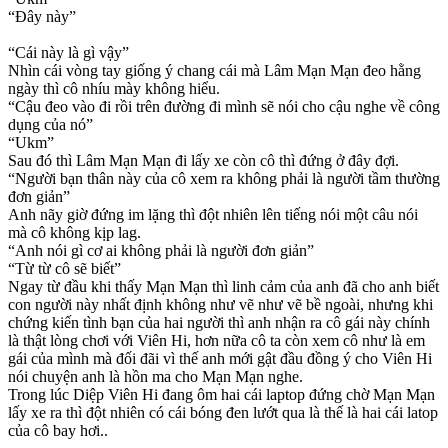
“Đây này”
“Cái này là gì vậy”
Nhìn cái vòng tay giống ý chang cái mà Lâm Mạn Mạn đeo hằng
ngày thì cô nhíu mày không hiểu.
“Cậu đeo vào đi rồi trên đường đi mình sẽ nói cho cậu nghe về công
dụng của nó”
“Ukm”
Sau đó thì Lâm Mạn Mạn đi lấy xe còn cô thì đứng ở đây đợi.
“Người bạn thân này của cô xem ra không phải là người tầm thường
đơn giản”
Anh nãy giờ đứng im lặng thì đột nhiên lên tiếng nói một câu nói
mà cô không kịp lag.
“Anh nói gì cơ ai không phải là người đơn giản”
“Từ từ cô sẽ biết”
Ngay từ đầu khi thấy Mạn Mạn thì linh cảm của anh đã cho anh biết
con người này nhất định không như vẽ như vẽ bề ngoài, nhưng khi
chứng kiến tình bạn của hai người thì anh nhận ra cô gái này chính
là thật lòng chơi với Viên Hi, hơn nữa cô ta còn xem cô như là em
gái của mình mà đối đãi vì thế anh mới gật đầu đồng ý cho Viên Hi
nói chuyện anh là hồn ma cho Mạn Mạn nghe.
Trong lúc Diệp Viên Hi đang ôm hai cái laptop đứng chờ Mạn Mạn
lấy xe ra thì đột nhiên có cái bóng đen lướt qua là thế là hai cái latop
của cô bay hơi..