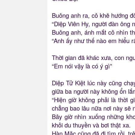
Buông anh ra, cô khẽ hướng đô
“Diệp Viên Hy, người đàn ông 
Buông anh, ánh mắt cô nhìn t
“Anh ấy như thế nào em hiểu rấ
Thời gian đã khác xưa, con ng
“Em nói vậy là có ý gì”
Diệp Tử Kiệt lúc này cũng chạ
giữa ba người này không ổn lắm
“Hiện giờ không phải là thời
chẳng bao lâu nữa nơi này sẽ 
Bây giờ nhìn xuống những kho
khỏi du thuyền và bơi thật xa.
Hàn Mặc cũng đã đi tìm rồi, tr