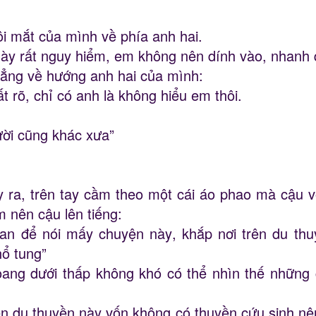
i mắt của mình về phía anh hai.
này rất nguy hiểm, em không nên dính vào, nhanh 
hẳng về hướng anh hai của mình:
t rõ, chỉ có anh là không hiểu em thôi.
ười cũng khác xưa”
y ra, trên tay cầm theo một cái áo phao mà cậu vô
 nên cậu lên tiếng:
 gian để nói mấy chuyện này, khắp nơi trên du th
nổ tung”
ang dưới thấp không khó có thể nhìn thế những 
ên du thuyền này vốn không có thuyền cứu sinh nê