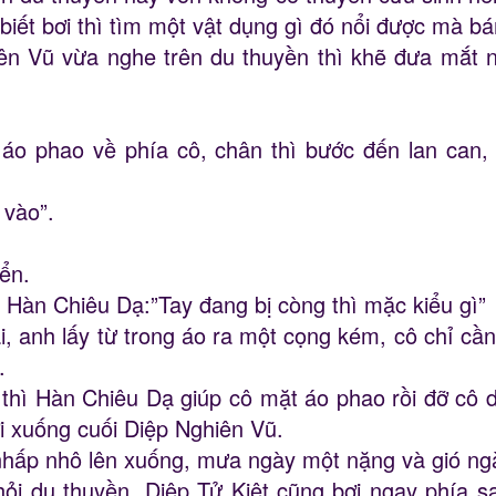
biết bơi thì tìm một vật dụng gì đó nổi được mà b
n Vũ vừa nghe trên du thuyền thì khẽ đưa mắt nh
i áo phao về phía cô, chân thì bước đến lan ca
 vào”.
ển.
ìn Hàn Chiêu Dạ:”Tay đang bị còng thì mặc kiểu gì”
i, anh lấy từ trong áo ra một cọng kém, cô chỉ cần
.
 thì Hàn Chiêu Dạ giúp cô mặt áo phao rồi đỡ cô d
i xuống cuối Diệp Nghiên Vũ.
nhấp nhô lên xuống, mưa ngày một nặng và gió ngà
hỏi du thuyền, Diệp Tử Kiệt cũng bơi ngay phía sa