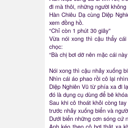
đi mà thôi, những người không 
Hàn Chiêu Dạ cùng Diệp Nghiê
xem đồng hồ.
“Chỉ còn 1 phút 30 giây”
Vừa nói xong thì cậu thẩy cá
chọc:
“Bà chị bơi dỡ nên mặc cái này
Nói xong thì cậu nhảy xuống bi
Nhìn cái áo phao rồi cô lại nh
Diệp Nghiên Vũ từ phía xa đi lạ
đó là dụng cụ dùng để bẽ khóa
Sau khi cô thoát khỏi còng tay
trước nhảy xuống biển và ngườ
Dưới biển những cơn sóng cứ 
Anh kéo theo cô bơi thật xa k