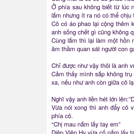
Ở phía sau không biết từ lúc
lắm nhưng ít ra nó có thể chịu
Cô có áo phao lại cộng thêm k
anh sống chết gì cũng không q
Cùng lắm thì lại làm một hồn 
âm thầm quan sát người con g
Chỉ được như vậy thôi là anh vu
Cảm thấy mình sắp không trụ n
xa, nếu như anh còn giữa cô lạ
Nghĩ vậy anh liền hét lớn lên
Vừa nói xong thì anh đẩy cô v
phía cô.
“Chị mau nắm lấy tay em”
Diệp Viên Hy vừa cố nắm lấy ta