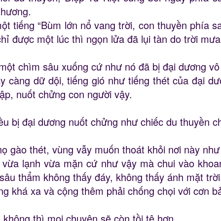
thương.
ột tiếng “Bùm lớn nổ vang trời, con thuyền phía sa
ỉ được một lúc thì ngọn lửa đã lụi tàn do trời mưa
một chìm sâu xuống cứ như nó đã bị đại dương vô
 càng dữ dội, tiếng gió như tiếng thét của đại dư
ập, nuốt chửng con người vậy.
u bị đại dương nuốt chửng như chiếc du thuyền ch
ọ gào thét, vùng vẫy muốn thoát khỏi nơi này như
n vừa lạnh vừa mặn cứ như vậy mà chui vào khoa
sâu thẩm không thấy đáy, không thấy ánh mặt trời
ng khá xa và cộng thêm phải chống chọi với cơn bả
không thì mọi chuyện sẽ còn tồi tệ hơn.