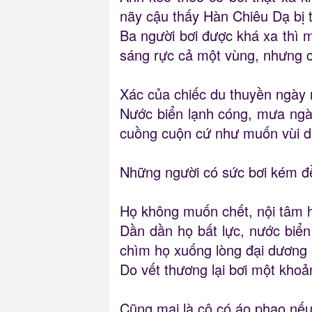
nãy cậu thấy Hàn Chiêu Dạ bị 
Ba người bơi được khá xa thì m
sáng rực cả một vùng, nhưng ch
Xác của chiếc du thuyền ngày 
Nước biển lạnh cóng, mưa ngày
cuồng cuộn cứ như muốn vùi d
Những người có sức bơi kém đề
Họ không muốn chết, nội tâm h
Dần dần họ bất lực, nước biể
chìm họ xuống lòng đại dương 
Do vết thương lại bơi một khoả
Cũng mai là cô có áo phao nếu 