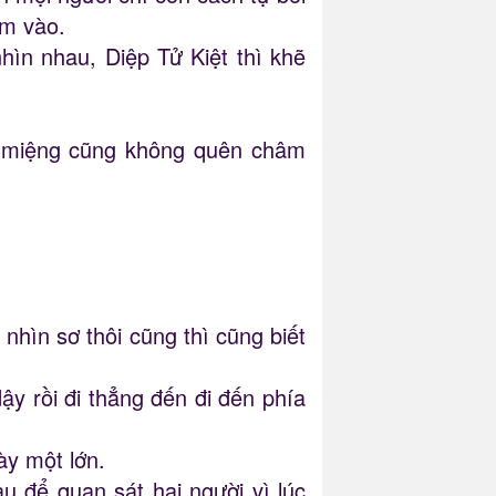
ám vào.
ìn nhau, Diệp Tử Kiệt thì khẽ
n, miệng cũng không quên châm
 nhìn sơ thôi cũng thì cũng biết
ậy rồi đi thẳng đến đi đến phía
y một lớn.
u để quan sát hai người vì lúc