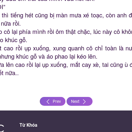
I”
thì tiếng hét cũng bị màn mưa xé toạc, còn anh đã
nữa rồi.
o cô lại phía mình rồi ôm thật chặc, lúc này cô k
ào khúc gỗ.
t cao rồi ụp xuống, xung quanh cô chỉ toàn là n
hưng khúc gỗ và áo phao lại kéo lên.
lên cao rồi lại ụp xuống, mắt cay xè, tai cũng ù 
t nữa..
Prev
Next
Từ Khóa