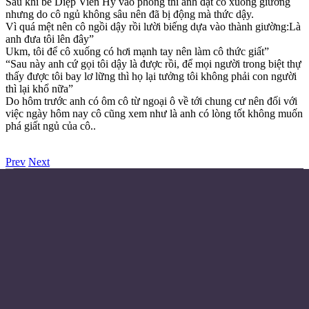
Sau khi bế Diệp Viên Hy vào phòng thì anh đặt cô xuống giường
nhưng do cô ngủ không sâu nên đã bị động mà thức dậy.
Vì quá mệt nên cô ngồi dậy rồi lười biếng dựa vào thành giường:Là
anh đưa tôi lên đây”
Ukm, tôi để cô xuống có hơi mạnh tay nên làm cô thức giất”
“Sau này anh cứ gọi tôi dậy là được rồi, để mọi người trong biệt thự
thấy được tôi bay lơ lững thì họ lại tưởng tôi không phải con người
thì lại khổ nữa”
Do hôm trước anh có ôm cô từ ngoại ô về tới chung cư nên đối với
việc ngày hôm nay cô cũng xem như là anh có lòng tốt không muốn
phá giất ngủ của cô..
Prev
Next
Điều khoản sử dụng
Chính sách bảo mật
Liên hệ đặt quảng cáo
Email:
© Copyright 2024 - Made with ❤️