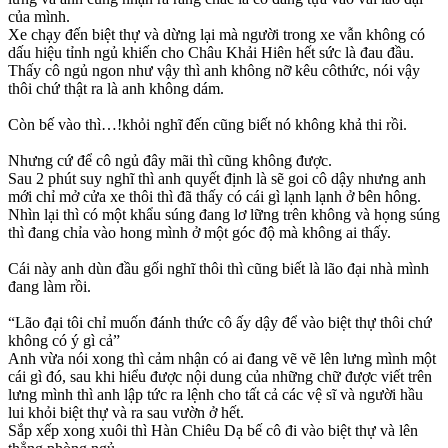
của mình.
Xe chạy đến biệt thự và dừng lại mà người trong xe vẫn không có
dấu hiệu tỉnh ngủ khiến cho Châu Khải Hiên hết sức là đau đầu.
Thấy cô ngủ ngon như vậy thì anh không nỡ kêu côthức, nói vậy
thôi chứ thật ra là anh không dám.
Còn bế vào thì…!khỏi nghĩ đến cũng biết nó không khả thi rồi.
Nhưng cứ để cô ngủ đây mãi thì cũng không được.
Sau 2 phút suy nghĩ thì anh quyết định là sẽ goi cô dậy nhưng anh
mới chỉ mở cửa xe thôi thì đã thấy có cái gì lạnh lạnh ở bên hông.
Nhìn lại thì có một khẩu súng đang lơ lững trên không và họng súng
thì đang chỉa vào hong mình ở một góc độ mà không ai thấy.
Cái này anh dùn đầu gối nghĩ thôi thì cũng biết là lão đại nhà mình
đang làm rồi.
“Lão đại tôi chỉ muốn đánh thức cô ấy dậy để vào biệt thự thôi chứ
không có ý gì cả”
Anh vừa nói xong thì cảm nhận có ai đang vẽ vẽ lên lưng mình một
cái gì đó, sau khi hiểu được nội dung của những chữ được viết trên
lưng mình thì anh lập tức ra lệnh cho tất cả các vệ sĩ và người hầu
lui khỏi biệt thự và ra sau vườn ở hết.
Sắp xếp xong xuôi thì Hàn Chiêu Dạ bế cô đi vào biệt thự và lên