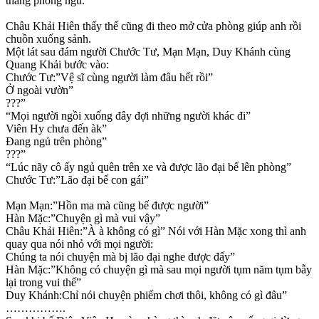
thẳng phòng ngủ.
Châu Khải Hiên thấy thế cũng đi theo mở cửa phòng giúp anh rồi
chuồn xuống sảnh.
Một lát sau đám người Chước Tư, Mạn Mạn, Duy Khánh cùng
Quang Khải bước vào:
Chước Tư:”Vệ sĩ cùng người làm đâu hết rồi”
Ở ngoài vườn”
???”
“Mọi người ngồi xuống đây đợi những người khác đi”
Viên Hy chưa đến àk”
Đang ngủ trên phòng”
???”
“Lúc nãy cô ấy ngủ quên trên xe và được lão đại bế lên phòng”
Chước Tư:”Lão đại bế con gái”
Mạn Mạn:”Hồn ma mà cũng bế được người”
Hàn Mặc:”Chuyện gì mà vui vậy”
Châu Khải Hiên:”À à không có gì” Nói với Hàn Mặc xong thì anh
quay qua nói nhỏ với mọi người:
Chúng ta nói chuyện mà bị lão đại nghe được đấy”
Hàn Mặc:”Không có chuyện gì mà sau mọi người tụm năm tụm bẫy
lại trong vui thế”
Duy Khánh:Chỉ nói chuyện phiếm chơi thôi, không có gì đâu”
…………….