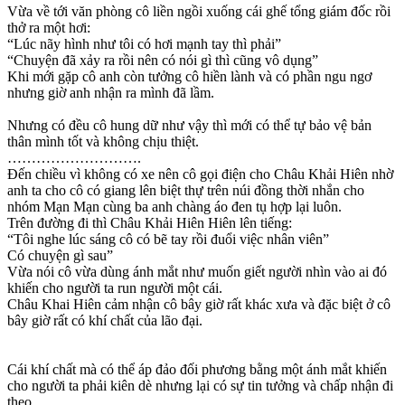
Vừa về tới văn phòng cô liền ngồi xuống cái ghế tổng giám đốc rồi
thở ra một hơi:
“Lúc nãy hình như tôi có hơi mạnh tay thì phải”
“Chuyện đã xảy ra rồi nên có nói gì thì cũng vô dụng”
Khi mới gặp cô anh còn tưởng cô hiền lành và có phần ngu ngơ
nhưng giờ anh nhận ra mình đã lầm.
Nhưng có đều cô hung dữ như vậy thì mới có thể tự bảo vệ bản
thân mình tốt và không chịu thiệt.
……………………….
Đến chiều vì không có xe nên cô gọi điện cho Châu Khải Hiên nhờ
anh ta cho cô có giang lên biệt thự trên núi đồng thời nhắn cho
nhóm Mạn Mạn cùng ba anh chàng áo đen tụ hợp lại luôn.
Trên đường đi thì Châu Khải Hiên Hiên lên tiếng:
“Tôi nghe lúc sáng cô có bẽ tay rồi đuổi việc nhân viên”
Có chuyện gì sau”
Vừa nói cô vừa dùng ánh mắt như muốn giết người nhìn vào ai đó
khiến cho người ta run người một cái.
Châu Khai Hiên cảm nhận cô bây giờ rất khác xưa và đặc biệt ở cô
bây giờ rất có khí chất của lão đại.
Cái khí chất mà có thể áp đảo đối phương bằng một ánh mắt khiến
cho người ta phải kiên dè nhưng lại có sự tin tưởng và chấp nhận đi
theo.