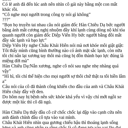
Có lẽ anh đã đến lúc anh nên nhìn cô gái này bằng một con mắt
khác rồi.
“Cô nghe mọi người trong công ty nói gì không”
???”
“Bọn họ truyền tai nhau câu nói giám đốc Hàn Chiêu Dạ bức người
bằng ánh mắt cương nghị nhuộm đầy khí lạnh cùng dòng nộ khí tỏa
quanh người còn giám đốc Diệp Viên Hy bức người bằng đôi mắt
đầy sắc lạnh và bạo lực”
Diệp Viên Hy nghe Châu Khải Hiên nói mà nơi khóe môi giật giật:
Tôi thấy mình cũng bình thường nào có ánh mặt sắc lạnh, còn nữa
tôi chỉ nắn lại xương tay thôi mà cũng bị đồn thành bạo lực đúng là
miệng đời mà”
Hàn Chiêu Dạ:Nắn xương, nghe cô nói sau nghe nhẹ nhàng quá
vậy”
“Hì hì, tôi chỉ thể hiện cho mọi người sợ thôi chứ thật ra tôi hiền lắm
a”
Câu nói của cô đã thành công khiến cho đầu của anh và Châu Khải
Hiên chảy đầy vệt đen.
Do hôm nay bị bệnh nên sức khỏe khá yếu vì vậy chỉ mới ngồi xe
được một lúc thì cô đã ngủ.
Hàn Chiêu Dạ thấy đầu cô cứ chốc chốc lại đập vào cạnh cửa nên
anh đành chỉnh đầu cô tựa vào vai mình.
Châu Khải Hiên nhìn qua gương chiếu hậu thì thoáng lạnh sống
lưng và anh cũng nhận ra rằng chắc là cô đang tựa vào vai lão đại