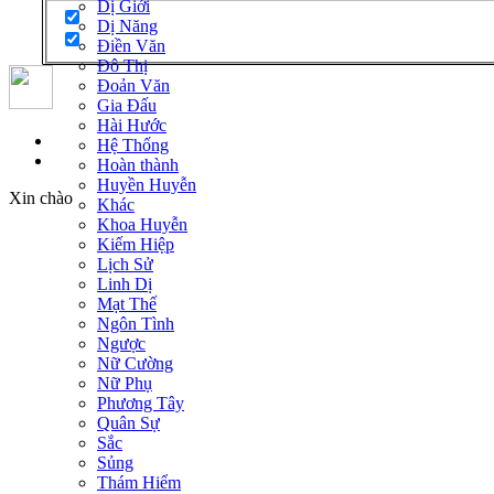
Dị Giới
Dị Năng
Điền Văn
Đô Thị
Đoản Văn
Gia Đấu
Hài Hước
Đăng nhập
Hệ Thống
Đăng ký
Hoàn thành
Huyền Huyễn
Xin chào
Khác
Khoa Huyễn
Kiếm Hiệp
Lịch Sử
Linh Dị
Mạt Thế
Ngôn Tình
Ngược
Nữ Cường
Nữ Phụ
Phương Tây
Quân Sự
Sắc
Sủng
Thám Hiểm