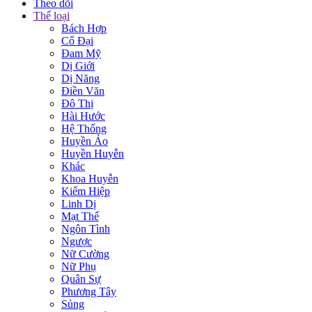
Theo dõi
Thể loại
Bách Hợp
Cổ Đại
Đam Mỹ
Dị Giới
Dị Năng
Điền Văn
Đô Thị
Hài Hước
Hệ Thống
Huyền Ảo
Huyền Huyễn
Khác
Khoa Huyễn
Kiếm Hiệp
Linh Dị
Mạt Thế
Ngôn Tình
Ngược
Nữ Cường
Nữ Phụ
Quân Sự
Phương Tây
Sủng