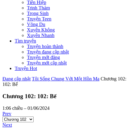
Tiên Hiệp
Trinh Thám
Trọng Sinh
Truyện Teen
Võng Du
Xuyên Không
Xuyên Nhanh
Tìm truyện
Truyện hoàn thành
Truyện đang cập nhật
Truyện mới đăng
Truyện mới cập nhật
Truyện Hot
Đang cập nhật
Tôi Sống Chung Với Một Hồn Ma
Chương 102:
102: Bế
Chương 102: 102: Bế
1:06 chiều – 01/06/2024
Prev
Next