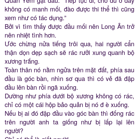
Quan Yếm gật đầu: “Tiếp tục đi, cho dù ở đây
không có manh mối, đào được thi thể thì cũng
xem như có tác dụng.”
Bởi vì tìm thấy được đầu mối nên Long Ân trở
nên nhiệt tình hơn.
Ước chừng nửa tiếng trôi qua, hai người cẩn
thận dọn dẹp sạch sẽ rác rưởi xung quanh bộ
xương trắng.
Toàn thân nó nằm ngửa trên mặt đất, phía sau
đầu là góc bàn, nhìn sơ qua thì có vẻ đã đập
đầu lên bàn rồi ngã xuống.
Dường như phía dưới bộ xương không có rác,
chỉ có một cái hộp bảo quản bị nó đ è xuống.
Nếu bị ai đó đập đầu vào góc bàn thì đống rác
trên người anh ta giống như bị lấp lại lên
người?