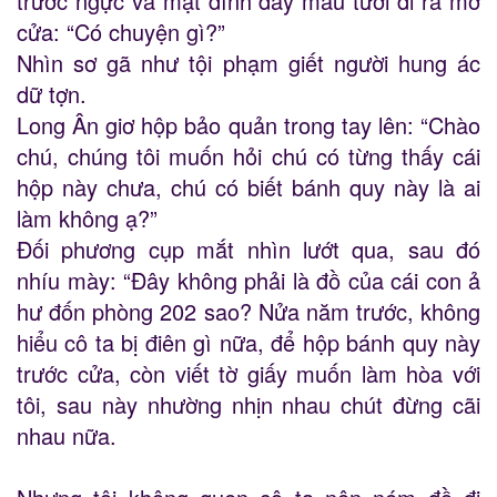
trước ngực và mặt dính đầy máu tươi đi ra mở
cửa: “Có chuyện gì?”
Nhìn sơ gã như tội phạm giết người hung ác
dữ tợn.
Long Ân giơ hộp bảo quản trong tay lên: “Chào
chú, chúng tôi muốn hỏi chú có từng thấy cái
hộp này chưa, chú có biết bánh quy này là ai
làm không ạ?”
Đối phương cụp mắt nhìn lướt qua, sau đó
nhíu mày: “Đây không phải là đồ của cái con ả
hư đốn phòng 202 sao? Nửa năm trước, không
hiểu cô ta bị điên gì nữa, để hộp bánh quy này
trước cửa, còn viết tờ giấy muốn làm hòa với
tôi, sau này nhường nhịn nhau chút đừng cãi
nhau nữa.