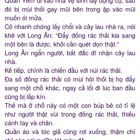
Quan Yếm đi vào nhà vệ sinh lấy dụng cụ, sau
đó bị mùi thối gay mũi bên trong ập vào mũi
muốn ói mửa.
Cô nhanh chóng lấy chổi và cây lau nhà ra, nói
khẽ với Long Ân: “Đẩy đống rác thải kia sang
một bên là được, khỏi cần quét dọn thật.”
Long Ân ngẩn người, bất đắc dĩ nhận cây lau
nhà.
Kế tiếp, chính là chiến đầu với núi rác thải.
Đa số đống rác thải có mùi hôi thối bị họ đẩy
sang một chỗ khác, ngay cả lối đi lúc ban đầu
cũng bị lấp kín.
Thế mà ở chỗ này có một con búp bê có tỉ lệ
như người thật vùi trong đống rác thải, thiếu
cánh tay và chân.
Quần áo và tóc giả cũng rơi xuống, thậm chí