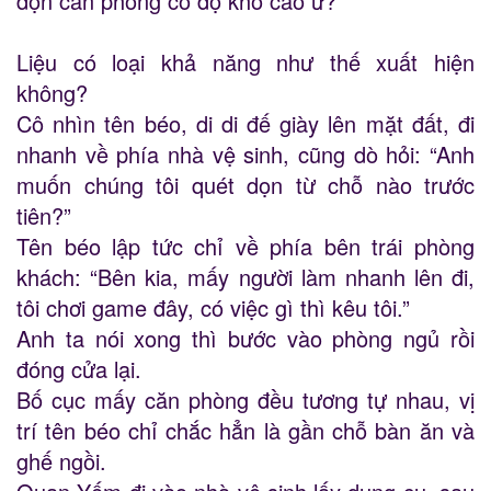
dọn căn phòng có độ khó cao ư?
Liệu có loại khả năng như thế xuất hiện
không?
Cô nhìn tên béo, di di đế giày lên mặt đất, đi
nhanh về phía nhà vệ sinh, cũng dò hỏi: “Anh
muốn chúng tôi quét dọn từ chỗ nào trước
tiên?”
Tên béo lập tức chỉ về phía bên trái phòng
khách: “Bên kia, mấy người làm nhanh lên đi,
tôi chơi game đây, có việc gì thì kêu tôi.”
Anh ta nói xong thì bước vào phòng ngủ rồi
đóng cửa lại.
Bố cục mấy căn phòng đều tương tự nhau, vị
trí tên béo chỉ chắc hẳn là gần chỗ bàn ăn và
ghế ngồi.