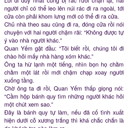
Lối đi duy nhất cũng bị rác rưởi chặn lại, hai
người chỉ có thể leo lên núi rác đi ra ngoài, tới
cửa còn phải khom lưng mới có thể đi ra cửa.
Chủ nhà theo sau cũng đi ra, đóng cửa rồi nói
chuyện với hai người chậm rãi: “Không được tự
ý vào nhà người khác.”
Quan Yếm gật đầu: “Tôi biết rồi, chúng tôi đi
chào hỏi mấy nhà hàng xóm khác.”
Ông ta hừ lạnh một tiếng, nhìn bọn họ chằm
chằm một lát rồi mới chậm chạp xoay người
xuống tầng.
Chờ ông ta đi rồi, Quan Yếm thấp giọng nói:
“Cầm hộp bánh quy tìm những người khác hỏi
một chút xem sao.”
Đây là bánh quy tự làm, nếu đã cố tình xuất
hiện dưới cỗ xương trắng thì khá chắc chắn là