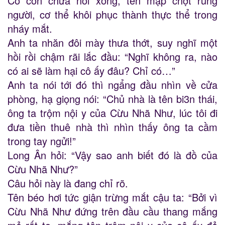
Cô còn chưa nói xong, tên mập chợt rung
người, cơ thể khôi phục thành thực thể trong
nháy mắt.
Anh ta nhăn đôi mày thưa thớt, suy nghĩ một
hồi rồi chậm rãi lắc đầu: “Nghĩ không ra, nào
có ai sẽ làm hại cô ấy đâu? Chỉ có…”
Anh ta nói tới đó thì ngẩng đầu nhìn về cửa
phòng, hạ giọng nói: “Chủ nhà là tên bi3n thái,
ông ta trộm nội y của Cừu Nhã Như, lúc tôi đi
đưa tiền thuê nhà thì nhìn thấy ông ta cầm
trong tay ngửi!”
Long Ân hỏi: “Vậy sao anh biết đó là đồ của
Cừu Nhã Như?”
Câu hỏi này là đang chỉ rõ.
Tên béo hơi tức giận trừng mắt cậu ta: “Bởi vì
Cừu Nhã Như đứng trên đầu cầu thang mắng