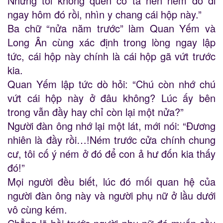
Nhưng tôi không quen cô ta nên ném đồ đi
ngay hôm đó rồi, nhìn y chang cái hộp này.”
Ba chữ “nửa năm trước” làm Quan Yếm và
Long Ân cùng xác định trong lòng ngay lập
tức, cái hộp này chính là cái hộp gã vứt trước
kia.
Quan Yếm lập tức dò hỏi: “Chú còn nhớ chú
vứt cái hộp này ở đâu không? Lúc ấy bên
trong vẫn đầy hay chỉ còn lại một nửa?”
Người đàn ông nhớ lại một lát, mới nói: “Đương
nhiên là đầy rồi…!Ném trước cửa chính chung
cư, tôi cố ý ném ở đó để con ả hư đốn kia thấy
đó!”
Mọi người đều biết, lúc đó mối quan hệ của
người đàn ông này và người phụ nữ ở lầu dưới
vô cùng kém.