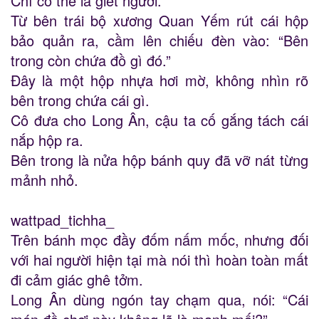
Chỉ có thể là giết người.
Từ bên trái bộ xương Quan Yếm rút cái hộp
bảo quản ra, cầm lên chiếu đèn vào: “Bên
trong còn chứa đồ gì đó.”
Đây là một hộp nhựa hơi mờ, không nhìn rõ
bên trong chứa cái gì.
Cô đưa cho Long Ân, cậu ta cố gắng tách cái
nắp hộp ra.
Bên trong là nửa hộp bánh quy đã vỡ nát từng
mảnh nhỏ.
wattpad_tichha_
Trên bánh mọc đầy đốm nấm mốc, nhưng đối
với hai người hiện tại mà nói thì hoàn toàn mất
đi cảm giác ghê tởm.
Long Ân dùng ngón tay chạm qua, nói: “Cái