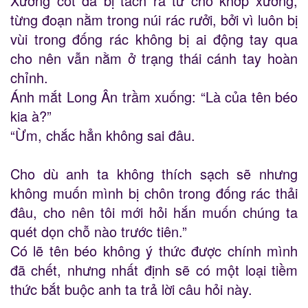
Xương cốt đã bị tách ra từ chỗ khớp xương,
từng đoạn nằm trong núi rác rưởi, bởi vì luôn bị
vùi trong đống rác không bị ai động tay qua
cho nên vẫn nằm ở trạng thái cánh tay hoàn
chỉnh.
Ánh mắt Long Ân trầm xuống: “Là của tên béo
kia à?”
“Ừm, chắc hẳn không sai đâu.
Cho dù anh ta không thích sạch sẽ nhưng
không muốn mình bị chôn trong đống rác thải
đâu, cho nên tôi mới hỏi hắn muốn chúng ta
quét dọn chỗ nào trước tiên.”
Có lẽ tên béo không ý thức được chính mình
đã chết, nhưng nhất định sẽ có một loại tiềm
thức bắt buộc anh ta trả lời câu hỏi này.