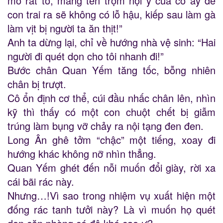
mỏ rất to, mắng tên trộm nội y của cô ấy đẻ
con trai ra sẽ không có lỗ hậu, kiếp sau làm gà
làm vịt bị người ta ăn thịt!”
Anh ta dừng lại, chỉ về hướng nhà vệ sinh: “Hai
người đi quét dọn cho tôi nhanh đi!”
Bước chân Quan Yếm tăng tốc, bỗng nhiên
chân bị trượt.
Cô ổn định cơ thể, cúi đầu nhấc chân lên, nhìn
kỹ thì thấy có một con chuột chết bị giẫm
trúng làm bụng vỡ chảy ra nội tạng đen đen.
Long Ân ghê tởm “chậc” một tiếng, xoay đi
hướng khác không nỡ nhìn thẳng.
Quan Yếm ghét đến nỗi muốn đổi giày, rời xa
cái bãi rác này.
Nhưng…!Vì sao trong nhiệm vụ xuất hiện một
đống rác tanh tưởi này? Là vì muốn họ quét