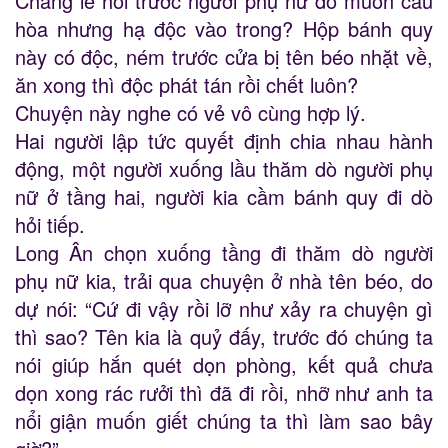
Chẳng lẽ hồi trước người phụ nữ đó muốn cầu
hòa nhưng hạ độc vào trong? Hộp bánh quy
này có độc, ném trước cửa bị tên béo nhặt về,
ăn xong thì độc phát tán rồi chết luôn?
Chuyện này nghe có vẻ vô cùng hợp lý.
Hai người lập tức quyết định chia nhau hành
động, một người xuống lầu thăm dò người phụ
nữ ở tầng hai, người kia cầm bánh quy đi dò
hỏi tiếp.
Long Ân chọn xuống tầng đi thăm dò người
phụ nữ kia, trải qua chuyện ở nhà tên béo, do
dự nói: “Cứ đi vậy rồi lỡ như xảy ra chuyện gì
thì sao? Tên kia là quỷ đấy, trước đó chúng ta
nói giúp hắn quét dọn phòng, kết quả chưa
dọn xong rác rưởi thì đã đi rồi, nhỡ như anh ta
nổi giận muốn giết chúng ta thì làm sao bây