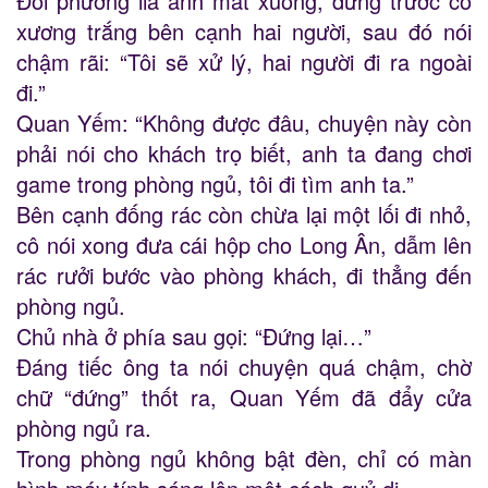
Đối phương lia ánh mắt xuống, dừng trước cỗ
xương trắng bên cạnh hai người, sau đó nói
chậm rãi: “Tôi sẽ xử lý, hai người đi ra ngoài
đi.”
Quan Yếm: “Không được đâu, chuyện này còn
phải nói cho khách trọ biết, anh ta đang chơi
game trong phòng ngủ, tôi đi tìm anh ta.”
Bên cạnh đống rác còn chừa lại một lối đi nhỏ,
cô nói xong đưa cái hộp cho Long Ân, dẫm lên
rác rưởi bước vào phòng khách, đi thẳng đến
phòng ngủ.
Chủ nhà ở phía sau gọi: “Đứng lại…”
Đáng tiếc ông ta nói chuyện quá chậm, chờ
chữ “đứng” thốt ra, Quan Yếm đã đẩy cửa
phòng ngủ ra.
Trong phòng ngủ không bật đèn, chỉ có màn