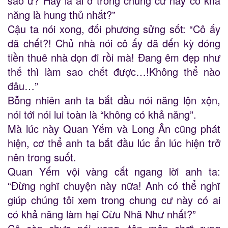
sao ư? Hay là ai ở trong chung cư này có khả
năng là hung thủ nhất?”
Cậu ta nói xong, đối phương sửng sốt: “Cô ấy
đã chết?! Chủ nhà nói cô ấy đã đến kỳ đóng
tiền thuê nhà dọn đi rồi mà! Đang êm đẹp như
thế thì làm sao chết được…!Không thể nào
đâu…”
Bỗng nhiên anh ta bắt đầu nói năng lộn xộn,
nói tới nói lui toàn là “không có khả năng”.
Mà lúc này Quan Yếm và Long Ân cũng phát
hiện, cơ thể anh ta bắt đầu lúc ẩn lúc hiện trở
nên trong suốt.
Quan Yếm vội vàng cắt ngang lời anh ta:
“Đừng nghĩ chuyện này nữa! Anh có thể nghĩ
giúp chúng tôi xem trong chung cư này có ai
có khả năng làm hại Cừu Nhã Như nhất?”