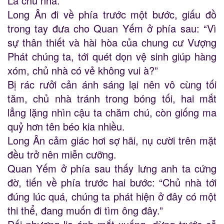
Là chủ nhà.
Long Ân đi về phía trước một bước, giấu đồ
trong tay đưa cho Quan Yếm ở phía sau: “Vì
sự thân thiết và hài hòa của chung cư Vượng
Phát chúng ta, tới quét dọn vệ sinh giúp hàng
xóm, chủ nhà có vẻ không vui à?”
Bị rác rưởi cản ánh sáng lại nên vô cùng tối
tăm, chủ nhà tránh trong bóng tối, hai mắt
lẳng lặng nhìn cậu ta chăm chú, còn giống ma
quỷ hơn tên béo kia nhiều.
Long Ân cảm giác hơi sợ hãi, nụ cười trên mặt
đều trở nên miễn cưỡng.
Quan Yếm ở phía sau thấy lưng anh ta cứng
đờ, tiến về phía trước hai bước: “Chủ nhà tới
đúng lúc quá, chúng ta phát hiện ở đây có một
thi thể, đang muốn đi tìm ông đây.”