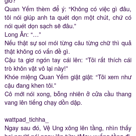
giờ?”
Quan Yếm thèm để ý: “Không có việc gì đâu,
tôi nói giúp anh ta quét dọn một chút, chứ có
nói quét dọn sạch sẽ đâu.”
Long Ân: “…”
Nếu thật sự soi mói từng câu từng chữ thì quả
thật không có vấn đề gì.
Cậu ta giơ ngón tay cái lên: “Tôi rất thích cái
trò khôn vặt vô lại này!”
Khóe miệng Quan Yếm giật giật: “Tôi xem như
cậu đang khen tôi.”
Cô mới nói xong, bỗng nhiên ở cửa cầu thang
vang lên tiếng chạy dồn dập.
wattpad_tichha_
Ngay sau đó, Vệ Ung xông lên tầng, nhìn thấy