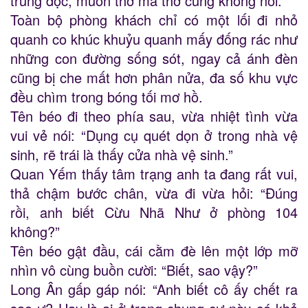
trúng độc, muốn thở mà thở cũng không nổi.
Toàn bộ phòng khách chỉ có một lối đi nhỏ
quanh co khúc khuỷu quanh mấy đống rác như
những con đường sống sót, ngay cả ánh đèn
cũng bị che mất hơn phân nửa, đa số khu vực
đều chìm trong bóng tối mơ hồ.
Tên béo đi theo phía sau, vừa nhiệt tình vừa
vui vẻ nói: “Dụng cụ quét dọn ở trong nhà vệ
sinh, rẽ trái là thấy cửa nhà vệ sinh.”
Quan Yếm thấy tâm trạng anh ta đang rất vui,
thả chậm bước chân, vừa đi vừa hỏi: “Đúng
rồi, anh biết Cừu Nhã Như ở phòng 104
không?”
Tên béo gật đầu, cái cằm đè lên một lớp mỡ
nhìn vô cùng buồn cười: “Biết, sao vậy?”
Long Ân gấp gáp nói: “Anh biết cô ấy chết ra