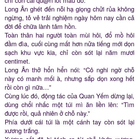
chỉ còn cái qu@n lót màu đỏ.
Long Ân ghét đến nỗi hạ giọng chửi rủa không
ngừng, tỏ vẻ trải nghiệm ngày hôm nay cần cả
đời để chữa lành tâm hồn.
Toàn thân hai người toàn mùi hôi, đổ mồ hôi
đầm đìa, cuối cùng mất hơn nửa tiếng mới dọn
sạch khu vực kia, chỉ còn sót lại năm mươi
centimet.
Long Ân thở hổn hển nói: “Cô nghi ngờ chỗ
này có manh mối à, nhưng sắp dọn xong hết
rồi còn gì nữa…”
Cùng lúc đó, động tác của Quan Yếm dừng lại,
dùng chổi nhấc một túi mì ăn liền lên: “Tìm
được rồi, quả nhiên ở chỗ này.”
Phía dưới cái túi là một cánh tay còn sót lại
xương trắng.