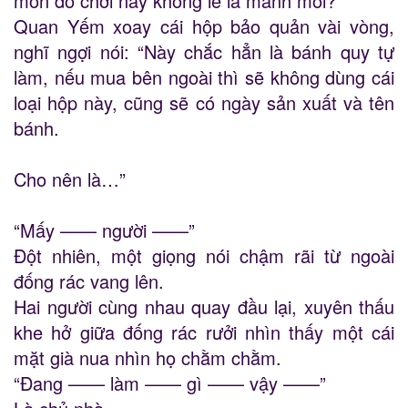
món đồ chơi này không lẽ là manh mối?”
Quan Yếm xoay cái hộp bảo quản vài vòng,
nghĩ ngợi nói: “Này chắc hẳn là bánh quy tự
làm, nếu mua bên ngoài thì sẽ không dùng cái
loại hộp này, cũng sẽ có ngày sản xuất và tên
bánh.
Cho nên là…”
“Mấy —— người ——”
Đột nhiên, một giọng nói chậm rãi từ ngoài
đống rác vang lên.
Hai người cùng nhau quay đầu lại, xuyên thấu
khe hở giữa đống rác rưởi nhìn thấy một cái
mặt già nua nhìn họ chằm chằm.
“Đang —— làm —— gì —— vậy ——”