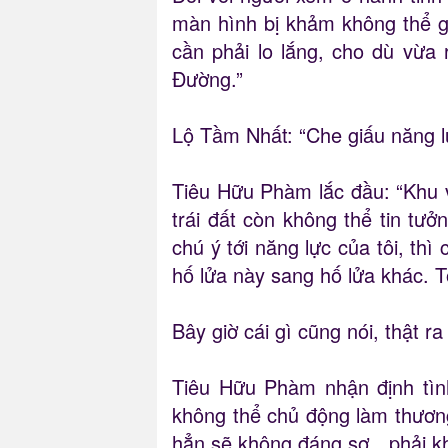
màn hình bị khảm không thể gi
cần phải lo lắng, cho dù vừa 
Đường.”
Lộ Tầm Nhất: “Che giấu năng l
Tiêu Hữu Phàm lắc đầu: “Khu v
trái đất còn không thể tin tưở
chú ý tới năng lực của tôi, th
hố lửa này sang hố lửa khác. T
Bây giờ cái gì cũng nói, thật r
Tiêu Hữu Phàm nhận định tìn
không thể chủ động làm thương
hẳn sẽ không đáng sợ…phải k