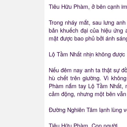
Tiêu Hữu Phàm, ở bên cạnh im l
Trong nháy mắt, sau lưng anh 
bản khuếch đại của hiệu ứng
mặt được bao phủ bởi ánh sáng
Lộ Tầm Nhất nhịn không được b
Nếu đêm nay anh ta thật sự đồn
hù chết trên giường. Vì khôn
Phàm nắm tay Lộ Tầm Nhất, nư
cảm động, nhưng một bên vẫn 
Đường Nghiên Tâm lạnh lùng vô
Tiêu Hữu Phàm. Con người