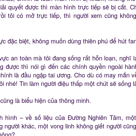
ải quyết được thì màn hình trực tiếp sẽ bị cắt. C
rồi tôi có mở trực tiếp, thì người xem cũng khô
ực đặc biệt, không muốn dùng thiên phú để hút fa
ực an toàn mà tôi đang sống rất hỗn loạn, nghĩ l
ng được thì nói gì đến các chính quyền ngoài hàn
ì chính là đầu ngập tai ương. Cho dù có may mắn 
ôi nhé! Tin làm người điệu thấp một chút sẽ sống lâ
a cũng là biểu hiện của thông minh.
h hình – về số liệu của Đường Nghiên Tâm, một 
 người khác, một vong linh không giết người cũng
hông?