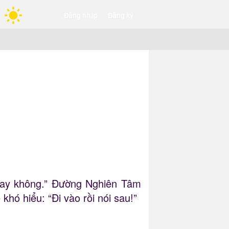
Đăng nhập
Đăng ký
 hay không.” Đường Nghiên Tâm
hó hiểu: “Đi vào rồi nói sau!”