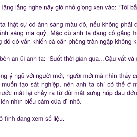
ặng lắng nghe nãy giờ nhỏ giọng xen vào: “Tôi bắt
ta thật sự có ánh sáng màu đỏ, nếu không phải đa
 ánh sáng ma quỷ. Mặc dù anh ta đang cố gắng h
 đỏ đó vẫn khiến cả căn phòng tràn ngập không k
èn an ủi anh ta: “Suốt thời gian qua…Cậu vất vả r
g ý ngủ với người mới, người mới mà nhìn thấy cả
g muốn tạo sát nghiệp, nên anh ta chỉ có thể ở
ớc mắt lại chảy ra từ đôi mắt sưng húp đau đớn c
lén nhìn biểu cảm của dì nhỏ.
 tình đang xem số liệu.