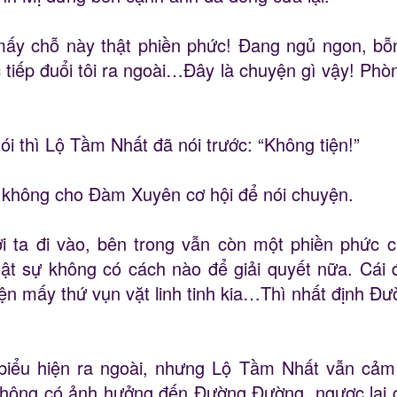
y chỗ này thật phiền phức! Đang ngủ ngon, bỗng
ực tiếp đuổi tôi ra ngoài…Đây là chuyện gì vậy! Phò
 thì Lộ Tầm Nhất đã nói trước: “Không tiện!”
ại, không cho Đàm Xuyên cơ hội để nói chuyện.
ta đi vào, bên trong vẫn còn một phiền phức chưa
hật sự không có cách nào để giải quyết nữa. Cái đ
n mấy thứ vụn vặt linh tinh kia…Thì nhất định Đư
ểu hiện ra ngoài, nhưng Lộ Tầm Nhất vẫn cảm 
 không có ảnh hưởng đến Đường Đường, ngược lại 