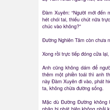
Đàm Xuyên: “Người mới đến mấ
hét chói tai, thiếu chút nữa tr
chúc vào không?”
Đường Nghiên Tâm còn chưa nói
Xong rồi trực tiếp đóng cửa l
Anh cũng không dám để người 
thêm một phiền toái thì anh t
này Đàm Xuyên đi vào, phát hiệ
ta, không chừa đường sống.
Mặc dù Đường Đường không bi
phận bị phát hiện không phải