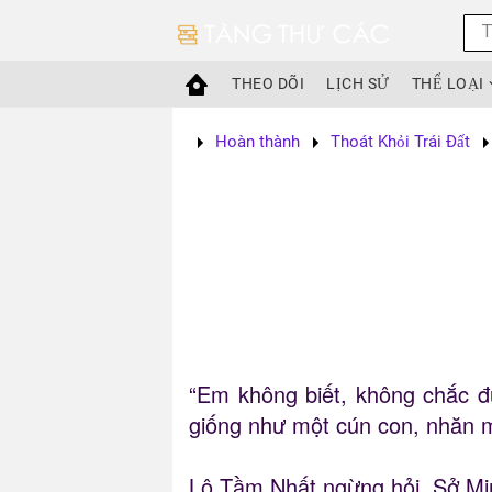
Skip to main content
THEO DÕI
LỊCH SỬ
THỂ LOẠI
Hoàn thành
Thoát Khỏi Trái Đất
“Em không biết, không chắc đ
giống như một cún con, nhăn mũ
Lộ Tầm Nhất ngừng hỏi, Sở Mi