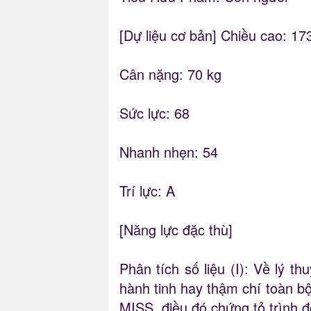
[Dự liệu cơ bản] Chiều cao: 17
Cân nặng: 70 kg
Sức lực: 68
Nhanh nhẹn: 54
Trí lực: A
[Năng lực đặc thù]
Phân tích số liệu (I): Về lý t
hành tinh hay thậm chí toàn bộ
MISS, điều đó chứng tỏ trình 