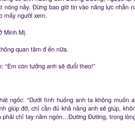
ất nóng nảy. Đừng bao giờ tin vào năng lực nhẫn n
ho mấy người xem.
ở Minh Mị.
không quan tâm đ ến nữa.
: “Em còn tưởng anh sẽ đuổi theo!”
át ngốc: “Dưới tình huống anh ta không muốn anh
nh giúp đỡ, chỉ cần đủ khả năng anh sẽ giúp, khô
h phải chỉ tay năm ngón…Đường Đường, trong lòng