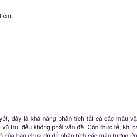
3 cm.
huyết, đây là khả năng phân tích tất cả các mẫu v
 vũ trụ, đều không phải vấn đề. Còn thực tế, khi 
độ của bạn chưa đủ để phân tích các mẫu tương ứn