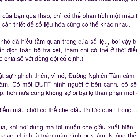
ại của bạn quá thấp, chỉ có thể phân tích một mẫu t
 cần thiết để số liệu hóa cũng có thể khác nhau.
ừ nhỏ đã hiểu tầm quan trọng của số liệu, bởi vậy b
 dịch toàn bộ tra xét, thậm chí có thể ở thời điể
 chia sẻ với đồng đội cố định.)
hật sự nghịch thiên, vì nó, Đường Nghiên Tâm cảm
àm. Có một BUFF hình người ở bên cạnh, cô sẽ k
ếp, hơn nữa cũng không sợ bị bại lộ thân phận một
iểm mấu chốt có thể che giấu tin tức quan trọng
a, khi nội dung mà tôi muốn che giấu xuất hiện, 
 khác, chính là toàn màn hình bị khảm, không th