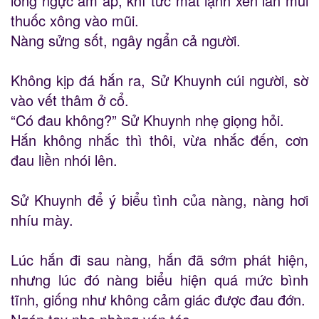
lồng ngực ấm áp, khí tức mát lạnh xen lẫn mùi
thuốc xông vào mũi.
Nàng sửng sốt, ngây ngẩn cả người.
Không kịp đá hắn ra, Sử Khuynh cúi người, sờ
vào vết thâm ở cổ.
“Có đau không?” Sử Khuynh nhẹ giọng hỏi.
Hắn không nhắc thì thôi, vừa nhắc đến, cơn
đau liền nhói lên.
Sử Khuynh để ý biểu tình của nàng, nàng hơi
nhíu mày.
Lúc hắn đi sau nàng, hắn đã sớm phát hiện,
nhưng lúc đó nàng biểu hiện quá mức bình
tĩnh, giống như không cảm giác được đau đớn.