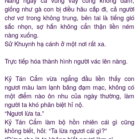
Nàng ngay cả vùng vẫy cũng không dám,
giống như gà con bị diều hâu cắp đi, cả người
chơ vơ trong không trung, bên tai là tiếng gió
sắc nhọn, sợ hắn không cẩn thận liền ném
nàng xuống.
Sử Khuynh hạ cánh ở một nơi rất xa.
Trực tiếp hóa thành hình người vác lên nàng.
Kỷ Tán Cẩm vừa ngẩng đầu liền thấy con
ngươi màu lam lạnh băng đạm mạc, không có
một điểm nào ôn nhu của ngày thường, làm
người ta khó phân biệt hỉ nộ.
“Ngươi lừa ta.”
Kỷ Tán Cẩm làm bộ hồn nhiên cái gì cũng
không biết, hỏi: “Ta lừa ngươi cái gì?”