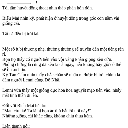
…—————-…!
Tối tăm huyệt động thoạt nhìn thập phần hỗn độn.
Biểu Mai nhìn kỹ, phát hiện ở huyệt động trong góc còn nằm vài
giống cái.
Tất cả đều bị trói lại.
Một số ít bị thương nhẹ, thường thường sẽ truyền đến một tiếng rên
rỉ.
Bọn họ thấy có người tiến vào vội vàng khàn giọng kêu cứu.
Phỏng chừng là cũng đã kêu la cả ngày, nếu không bây giờ có thể
sẽ ồn ào hơn.
Kỷ Tán Cẩm nhìn thấy chắc chắn sẽ nhận ra được bị trói chính là
đám người Lenni cùng Đồ Nhã.
Lenni vừa thấy một giống đực hoa hoa nguyệt mạo tiến vào, nháy
mắt tinh thần đi lên.
Đối với Biểu Mai hét to:
“Mau cứu ta! Ta là bị bọn ác thú bắt tới nơi này!”
Những giống cái khác cũng không chịu thua kém.
Liên thanh nói: