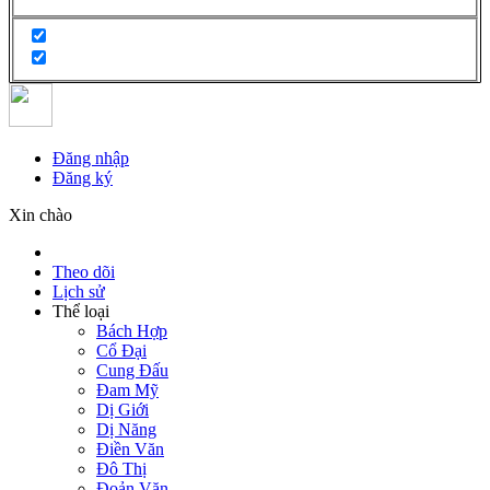
Đăng nhập
Đăng ký
Xin chào
Theo dõi
Lịch sử
Thể loại
Bách Hợp
Cổ Đại
Cung Đấu
Đam Mỹ
Dị Giới
Dị Năng
Điền Văn
Đô Thị
Đoản Văn