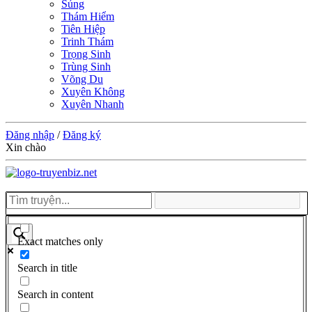
Sủng
Thám Hiểm
Tiên Hiệp
Trinh Thám
Trọng Sinh
Trùng Sinh
Võng Du
Xuyên Không
Xuyên Nhanh
Đăng nhập
/
Đăng ký
Xin chào
Exact matches only
Search in title
Search in content