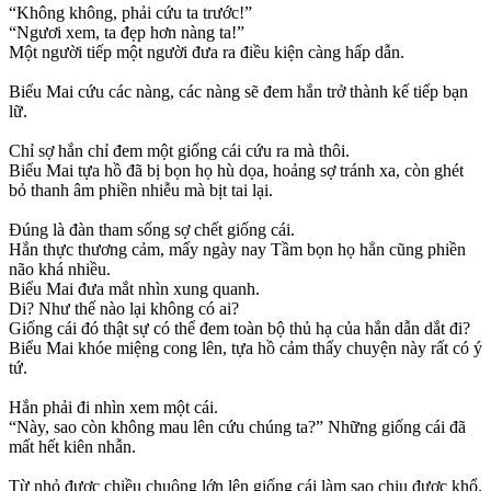
“Không không, phải cứu ta trước!”
“Ngươi xem, ta đẹp hơn nàng ta!”
Một người tiếp một người đưa ra điều kiện càng hấp dẫn.
Biểu Mai cứu các nàng, các nàng sẽ đem hắn trở thành kế tiếp bạn
lữ.
Chỉ sợ hắn chỉ đem một giống cái cứu ra mà thôi.
Biểu Mai tựa hồ đã bị bọn họ hù dọa, hoảng sợ tránh xa, còn ghét
bỏ thanh âm phiền nhiễu mà bịt tai lại.
Đúng là đàn tham sống sợ chết giống cái.
Hắn thực thương cảm, mấy ngày nay Tầm bọn họ hẳn cũng phiền
não khá nhiều.
Biểu Mai đưa mắt nhìn xung quanh.
Di? Như thế nào lại không có ai?
Giống cái đó thật sự có thể đem toàn bộ thủ hạ của hắn dẫn dắt đi?
Biểu Mai khóe miệng cong lên, tựa hồ cảm thấy chuyện này rất có ý
tứ.
Hắn phải đi nhìn xem một cái.
“Này, sao còn không mau lên cứu chúng ta?” Những giống cái đã
mất hết kiên nhẫn.
Từ nhỏ được chiều chuộng lớn lên giống cái làm sao chịu được khổ.