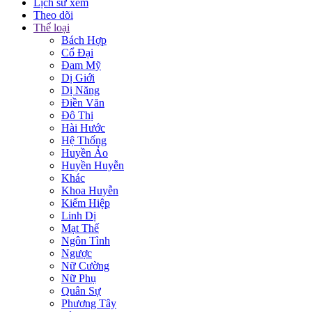
Lịch sử xem
Theo dõi
Thể loại
Bách Hợp
Cổ Đại
Đam Mỹ
Dị Giới
Dị Năng
Điền Văn
Đô Thị
Hài Hước
Hệ Thống
Huyền Ảo
Huyền Huyễn
Khác
Khoa Huyễn
Kiếm Hiệp
Linh Dị
Mạt Thế
Ngôn Tình
Ngược
Nữ Cường
Nữ Phụ
Quân Sự
Phương Tây