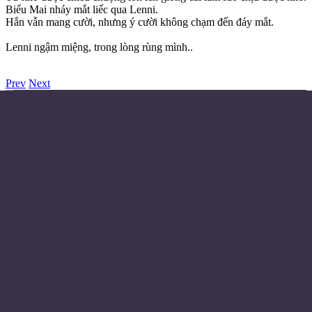
Biểu Mai nháy mắt liếc qua Lenni.
Hắn vẫn mang cười, nhưng ý cười không chạm đến đáy mắt.
Lenni ngậm miệng, trong lòng rùng mình..
Prev
Next
Điều khoản sử dụng
Chính sách bảo mật
Liên hệ đặt quảng cáo
Email:
© Copyright 2024 - Made with ❤️
Từ khóa
Huyền Huyễn
Tiên Hiệp
Trọng Sinh
Đô Thị