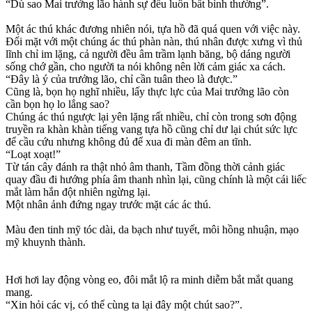
“Dù sao Mai trưởng lão hành sự đều luôn bất bình thường”.
Một ác thú khác đương nhiên nói, tựa hồ đã quá quen với việc này.
Đối mặt với một chúng ác thú phàn nàn, thú nhân được xưng vì thủ
lĩnh chỉ im lặng, cả người đều âm trầm lạnh băng, bộ dáng người
sống chớ gần, cho người ta nói không nên lời cảm giác xa cách.
“Đây là ý của trưởng lão, chỉ cần tuân theo là được.”
Cũng là, bọn họ nghĩ nhiều, lấy thực lực của Mai trưởng lão còn
cần bọn họ lo lắng sao?
Chúng ác thú ngược lại yên lặng rất nhiều, chỉ còn trong sơn động
truyền ra khàn khàn tiếng vang tựa hồ cũng chỉ dư lại chút sức lực
để cầu cứu nhưng không đủ để xua đi màn đêm an tĩnh.
“Loạt xoạt!”
Từ tán cây đánh ra thật nhỏ âm thanh, Tầm đồng thời cảnh giác
quay đầu đi hướng phía âm thanh nhìn lại, cũng chính là một cái liếc
mắt làm hắn đột nhiên ngừng lại.
Một nhân ảnh đứng ngay trước mặt các ác thú.
Màu đen tinh mỹ tóc dài, da bạch như tuyết, môi hồng nhuận, mạo
mỹ khuynh thành.
Hơi hơi lay động vòng eo, đôi mắt lộ ra minh diễm bắt mắt quang
mang.
“Xin hỏi các vị, có thể cùng ta lại đây một chút sao?”.