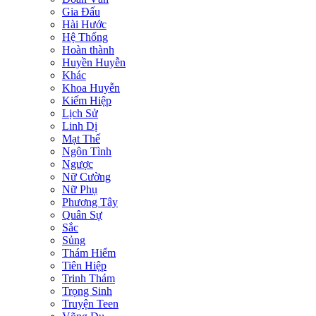
Gia Đấu
Hài Hước
Hệ Thống
Hoàn thành
Huyền Huyễn
Khác
Khoa Huyễn
Kiếm Hiệp
Lịch Sử
Linh Dị
Mạt Thế
Ngôn Tình
Ngược
Nữ Cường
Nữ Phụ
Phương Tây
Quân Sự
Sắc
Sủng
Thám Hiểm
Tiên Hiệp
Trinh Thám
Trọng Sinh
Truyện Teen