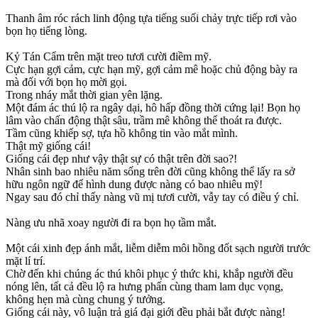
Thanh âm róc rách linh động tựa tiếng suối chảy trực tiếp rơi vào
bọn họ tiếng lòng.
Kỷ Tán Cẩm trên mặt treo tươi cười điềm mỹ.
Cực hạn gợi cảm, cực hạn mỹ, gợi cảm mê hoặc chủ động bày ra
mà đối với bọn họ mời gọi.
Trong nháy mắt thời gian yên lặng.
Một đám ác thú lộ ra ngây dại, hô hấp đồng thời cứng lại! Bọn họ
lâm vào chấn động thật sâu, trầm mê không thể thoát ra được.
Tầm cũng khiếp sợ, tựa hồ không tin vào mắt mình.
Thật mỹ giống cái!
Giống cái đẹp như vậy thật sự có thật trên đời sao?!
Nhân sinh bao nhiêu năm sống trên đời cũng không thể lấy ra sở
hữu ngôn ngữ để hình dung được nàng có bao nhiêu mỹ!
Ngay sau đó chỉ thấy nàng vũ mị tươi cười, vẫy tay có điều ý chỉ.
Nàng ưu nhã xoay người đi ra bọn họ tầm mắt.
Một cái xinh đẹp ánh mắt, liễm diễm môi hồng đốt sạch người trước
mặt lí trí.
Chờ đến khi chúng ác thú khôi phục ý thức khi, khắp người đều
nóng lên, tất cả đều lộ ra hưng phấn cùng tham lam dục vọng,
không hẹn mà cùng chung ý tưởng.
Giống cái này, vô luận trả giá đại giới đều phải bắt được nàng!