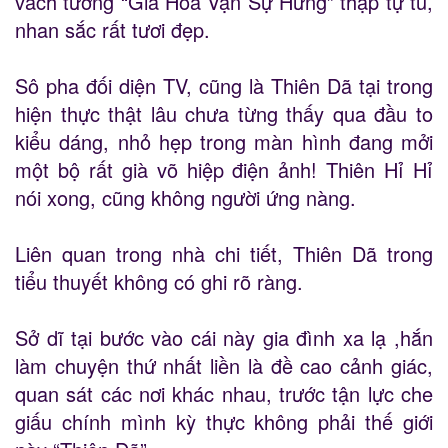
vách tường “Gia Hoà Vạn Sự Hưng” thập tự tú,
nhan sắc rất tươi đẹp.
Sô pha đối diện TV, cũng là Thiên Dã tại trong
hiện thực thật lâu chưa từng thấy qua đầu to
kiểu dáng, nhỏ hẹp trong màn hình đang mởi
một bộ rất già võ hiệp điện ảnh! Thiên Hỉ Hỉ
nói xong, cũng không người ứng nàng.
Liên quan trong nhà chi tiết, Thiên Dã trong
tiểu thuyết không có ghi rõ ràng.
Sở dĩ tại bước vào cái này gia đình xa lạ ,hắn
làm chuyện thứ nhất liền là đề cao cảnh giác,
quan sát các nơi khác nhau, trước tận lực che
giấu chính mình kỳ thực không phải thế giới