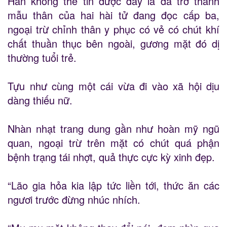
Hắn không thể tin được đây là đã trở thành
mẫu thân của hai hài tử đang đọc cấp ba,
ngoại trừ chỉnh thân y phục có vẻ có chút khí
chất thuần thục bên ngoài, gương mặt đó dị
thường tuổi trẻ.
Tựu như cùng một cái vừa đi vào xã hội dịu
dàng thiếu nữ.
Nhàn nhạt trang dung gần như hoàn mỹ ngũ
quan, ngoại trừ trên mặt có chút quá phận
bệnh trạng tái nhợt, quả thực cực kỳ xinh đẹp.
“Lão gia hỏa kia lập tức liền tới, thức ăn các
ngươi trước đừng nhúc nhích.