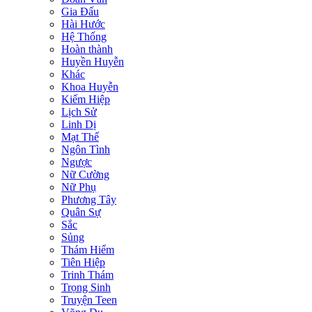
Gia Đấu
Hài Hước
Hệ Thống
Hoàn thành
Huyền Huyễn
Khác
Khoa Huyễn
Kiếm Hiệp
Lịch Sử
Linh Dị
Mạt Thế
Ngôn Tình
Ngược
Nữ Cường
Nữ Phụ
Phương Tây
Quân Sự
Sắc
Sủng
Thám Hiểm
Tiên Hiệp
Trinh Thám
Trọng Sinh
Truyện Teen