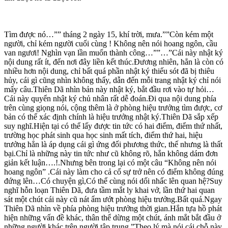
Tìm được nó…”” tháng 2 ngày 15, khí trời, mưa.””Còn kém một
người, chỉ kém người cuối cùng ! Không nên nói hoang ngôn, cầu
van ngươi! Nghìn vạn lần muốn thành công…””…”Cái này nhật ký
nội dung rất ít, đến nơi đây liền kết thúc.Đương nhiên, hẳn là còn có
nhiều hơn nội dung, chỉ bất quá phần nhật ký thiếu sót đã bị thiêu
hủy, cái gì cũng nhìn không thấy, dẫn đến mỗi trang nhật ký chỉ nói
mấy câu.Thiên Dã nhìn bản này nhật ký, bắt đầu rơi vào tự hỏi…
Cái này quyển nhật ký chủ nhân rất dễ đoán.Đi qua nội dung phía
trên cùng giọng nói, cộng thêm là ở phòng hiệu trưởng tìm được, cơ
bản có thể xác định chính là hiệu trưởng nhật ký.Thiên Dã sắp xếp
suy nghĩ.Hiện tại có thể lấy được tin tức có hai điểm, điểm thứ nhất,
trường học phát sinh qua học sinh mất tích, điểm thứ hai, hiệu
trưởng hẳn là áp dụng cái gì ứng đối phương thức, thế nhưng là thất
bại.Chỉ là những này tin tức như cũ không rõ, hắn không dám đơn
giản kết luận….!.Nhưng bên trong lại có một câu “Không nên nói
hoang ngôn” .Cái này làm cho cả cố sự trở nên có điểm không đúng
đứng lên…Có chuyện gì,Có thể cùng nói dối nhấc lên quan hệ?Suy
nghĩ hỗn loạn Thiên Dã, đưa tầm mắt ly khai vở, lần thứ hai quan
sát một chút cái này cũ nát ẩm ướt phòng hiệu trưởng.Bất quá.Ngay
Thiên Dã nhìn về phía phòng hiệu trưởng thời gian.Hắn tựa hồ phát
hiện những vấn đề khác, thân thể dừng một chút, ánh mắt bắt đầu ở
những người khác trên người tập trung.”Theo lý mà nói cái chỗ này