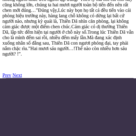
cũng không lớn, chúng ta hai mươi người toàn bộ tiến đến nên rất
chen mới đúng…”Đúng vậy,Lúc này bọn họ tất cả đều tiến vào cái
phòng hiệu trưởng này, hàng lang chỗ không có dừng lại bất cứ
người nào, nhưng kỳ quái là, Thiên Dã nhìn căn phòng, lại không
cảm giác được một điểm chen chúc.Cảm giác có dị thường Thiên
Dã, lập tức đếm hiện tại người ở chỗ này số.Trong lúc Thiên Dã vẫn
cho là mình đếm sai rồi, nhiều đếm mấy lần.Mà đang xác định
xuống nhân số đằng sau, Thiên Dã con ngươi phóng đại, tay phải
nắm chặc rìu.”Hai mươi sáu người…!Thế nào còn nhiều hơn sáu
người? !”.
Prev
Next
Điều khoản sử dụng
Chính sách bảo mật
Liên hệ đặt quảng cáo
Email:
© Copyright 2024 - Made with ❤️