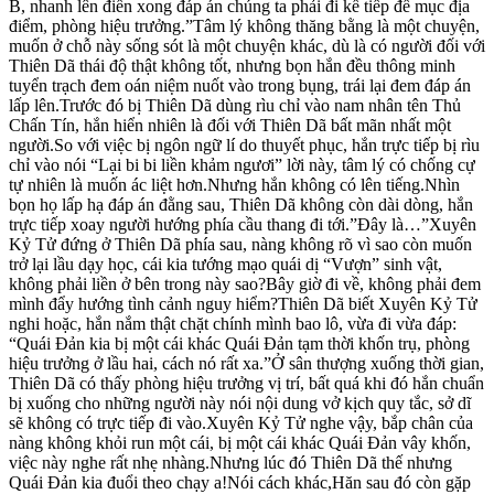
B, nhanh lên điền xong đáp án chúng ta phải đi kế tiếp đề mục địa
điểm, phòng hiệu trưởng.”Tâm lý không thăng bằng là một chuyện,
muốn ở chỗ này sống sót là một chuyện khác, dù là có người đối với
Thiên Dã thái độ thật không tốt, nhưng bọn hắn đều thông minh
tuyển trạch đem oán niệm nuốt vào trong bụng, trái lại đem đáp án
lấp lên.Trước đó bị Thiên Dã dùng rìu chỉ vào nam nhân tên Thủ
Chấn Tín, hắn hiển nhiên là đối với Thiên Dã bất mãn nhất một
người.So với việc bị ngôn ngữ lí do thuyết phục, hắn trực tiếp bị rìu
chỉ vào nói “Lại bi bi liền khảm ngươi” lời này, tâm lý có chống cự
tự nhiên là muốn ác liệt hơn.Nhưng hắn không có lên tiếng.Nhìn
bọn họ lấp hạ đáp án đằng sau, Thiên Dã không còn dài dòng, hắn
trực tiếp xoay người hướng phía cầu thang đi tới.”Đây là…”Xuyên
Kỷ Tử đứng ở Thiên Dã phía sau, nàng không rõ vì sao còn muốn
trở lại lầu dạy học, cái kia tướng mạo quái dị “Vượn” sinh vật,
không phải liền ở bên trong này sao?Bây giờ đi về, không phải đem
mình đẩy hướng tình cảnh nguy hiểm?Thiên Dã biết Xuyên Kỷ Tử
nghi hoặc, hắn nắm thật chặt chính mình bao lô, vừa đi vừa đáp:
“Quái Đản kia bị một cái khác Quái Đản tạm thời khốn trụ, phòng
hiệu trưởng ở lầu hai, cách nó rất xa.”Ở sân thượng xuống thời gian,
Thiên Dã có thấy phòng hiệu trưởng vị trí, bất quá khi đó hắn chuẩn
bị xuống cho những người này nói nội dung vở kịch quy tắc, sở dĩ
sẽ không có trực tiếp đi vào.Xuyên Kỷ Tử nghe vậy, bắp chân của
nàng không khỏi run một cái, bị một cái khác Quái Đản vây khốn,
việc này nghe rất nhẹ nhàng.Nhưng lúc đó Thiên Dã thế nhưng
Quái Đản kia đuổi theo chạy a!Nói cách khác,Hăn sau đó còn gặp