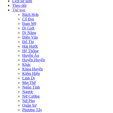
Lịch sử xem
Theo dõi
Thể loại
Bách Hợp
Cổ Đại
Đam Mỹ
Dị Giới
Dị Năng
Điền Văn
Đô Thị
Hài Hước
Hệ Thống
Huyền Ảo
Huyền Huyễn
Khác
Khoa Huyễn
Kiếm Hiệp
Linh Dị
Mạt Thế
Ngôn Tình
Ngược
Nữ Cường
Nữ Phụ
Quân Sự
Phương Tây