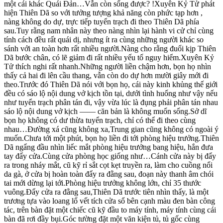
một cái khác Quái Đản…Vẫn còn sống được? !Xuyên Kỷ Tử phát
hiện Thiên Dã so với tưởng tượng khả năng còn phức tạp hơn ,
nàng không do dự, trực tiếp tuyển trạch đi theo Thiên Dã phía
sau.Tuy rằng nam nhân này theo nàng nhìn lại hành vi cử chỉ cùng
tính cách đều rất quái dị, nhưng ít ra cùng những người khác so
sánh với an toàn hơn rất nhiều người.Nàng cho rằng đuổi kịp Thiên
Dã bước chân, có lẽ giảm đi rất nhiều yếu tố nguy hiểm.Xuyên Kỷ
Tử thích nghi rất nhanh.Những người liền chậm hơn, bọn họ nhìn
thấy cả hai đi lên cầu thang, vẫn còn do dự hơn mười giây mới đi
theo.Trước đó Thiên Dã nói với bọn họ, cái này kinh khủng thế giới
đều có sáo lộ nội dung vở kịch tồn tại, dưới tình huống như vậy nếu
như tuyển trạch phân tán đi, vậy vừa lúc là đụng phải phân tán nhau
sáo lộ nội dung vở kịch —— căn bản là không muốn sống.Sở dĩ
bọn họ không có dư thừa tuyển trạch, chỉ có thể đi theo cùng
nhau…Đường xá cũng không xa,Trung gian cũng không có ngoài ý
muốn.Chưa tới một phút, bọn họ liền đi tới phòng hiệu trưởng.Thiên
Dã ngẩng đầu nhìn liếc mắt phòng hiệu trưởng bang hiệu, hắn đưa
tay đẩy cửa.Cùng cửa phòng học giống như…Cánh cửa này bị đẩy
ra trong nháy mắt, cũ kỹ rỉ sắt cọt kẹt truyền ra, làm cho cuồng nổi
da gà, ở cửa bị hoàn toàn đẩy ra đằng sau, đoạn này thanh âm chói
tai mới dừng lại tới.Phòng hiệu trưởng không lớn, chỉ 35 thước
vuông.Đẩy cửa ra đằng sau,Thiên Dã trước tiên nhìn thấy, là một
trương tựa vào loang lổ vết tích cửa sổ bên cạnh màu đen bàn công
tác, trên bàn đặt một chiếc cũ kỹ đầu to máy tính, máy tính cùng cái
bàn đã rơi đầy bụi.Góc tường đặt một văn kiện tủ, tủ gốc cùng