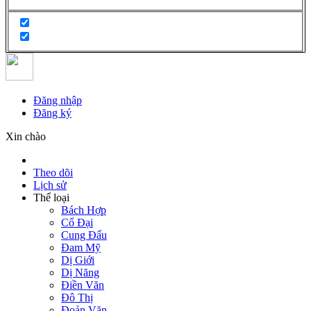
Đăng nhập
Đăng ký
Xin chào
Theo dõi
Lịch sử
Thể loại
Bách Hợp
Cổ Đại
Cung Đấu
Đam Mỹ
Dị Giới
Dị Năng
Điền Văn
Đô Thị
Đoản Văn