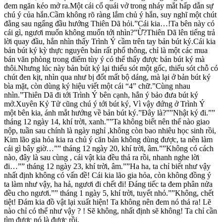
đem ngăn kéo mở ra.Một cái cổ quái vở trong nháy mắt hấp dẫn sự
chú ý của hắn.Cầm không rõ ràng lắm chủ ý hắn, suy nghĩ một chút
đằng sau ngẩng đầu hướng Thiên Dã hỏi.”Cái kia…!Ta bên này có
cái gì, ngươi muốn không muốn tới nhìn?”Ừ?Thiên Dã lên tiếng trả
lời quay đầu, hắn nhìn thấy Trình Ý cầm trên tay bản bút ký.Cái kia
bản bút ký kỳ thực nguyên bản rất phổ thông, chỉ là một các mua
bán văn phòng trong điếm tùy ý có thể thấy được bản bút ký mà
thôi.Nhưng lúc này bản bút ký lại thiếu sót một gốc, thiếu sót chỗ có
chút đen kịt, nhìn qua như bị đốt mất bộ dáng, mà lại ở bản bút ký
bìa mặt, còn dùng ký hiệu viết một cái “4” chữ.”Cùng nhau
nhìn.”Thiên Dã đi tới Trình Ý bên cạnh, hắn ý bảo đưa bút ký
mở.Xuyên Kỷ Tử cũng chú ý tới bút ký, Vì vậy đứng ở Trình Ý
một bên kia, ánh mắt hướng về bản bút ký.”Đây là?””Nhật ký đi.””
tháng 12 ngày 14, khí trời, xanh.””Ta không biết nên thế nào giao
nộp, tuần sau chính là ngày nghỉ ,không còn bao nhiêu học sinh rồi,
Kim lão gia hỏa kia ra chủ ý căn bản không dùng được, ta nên làm
cái gì bây giờ…”” tháng 12 ngày 20, khí trời, âm.””Không có cách
nào, đây là sau cùng , cái vật kia đều thả ra rồi, nhanh nghe lời
đi…”” tháng 12 ngày 23, khí trời, âm.””Ha ha, ta chỉ biết như vậy
nhất định không có vấn đề! Cái kia lão gia hỏa, còn không đồng ý
ta làm như vậy, ha hả, ngươi đi chết đi! Đáng tiếc ta đem phân nửa
đều cho ngươi.”” tháng 1 ngày 5, khí trời, tuyết nhỏ.””Không, chết
tiệt! Đám kia đồ vật lại xuất hiện! Ta không nên đem nó thả ra! Lẽ
nào chỉ có thể như vậy ? ! Sẽ không, nhất định sẽ không! Ta chỉ cần
tìm được nó là được rồi.