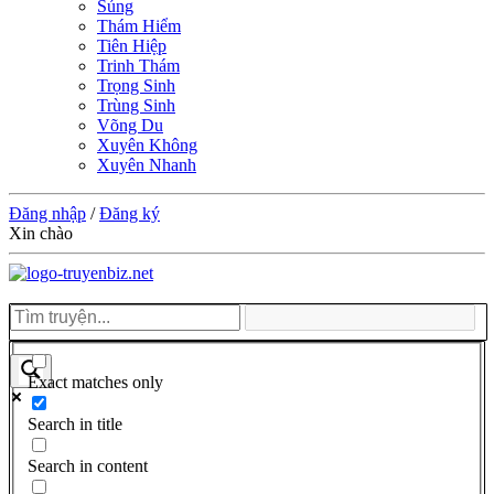
Sủng
Thám Hiểm
Tiên Hiệp
Trinh Thám
Trọng Sinh
Trùng Sinh
Võng Du
Xuyên Không
Xuyên Nhanh
Đăng nhập
/
Đăng ký
Xin chào
Exact matches only
Search in title
Search in content