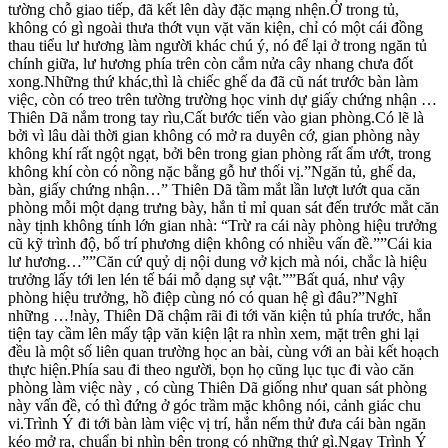
tường chỗ giao tiếp, đã kết lên dày đặc mạng nhện.Ở trong tủ,
không có gì ngoài thưa thớt vụn vặt văn kiện, chỉ có một cái đồng
thau tiểu lư hương làm người khác chú ý, nó để lại ở trong ngăn tủ
chính giữa, lư hương phía trên còn cắm nửa cây nhang chưa đốt
xong.Những thứ khác,thì là chiếc ghế da đã cũ nát trước bàn làm
việc, còn có treo trên tường trường học vinh dự giấy chứng nhận …
Thiên Dã nắm trong tay rìu,Cất bước tiến vào gian phòng.Có lẽ là
bởi vì lâu dài thời gian không có mở ra duyên cớ, gian phòng này
không khí rất ngột ngạt, bởi bên trong gian phòng rất ẩm ướt, trong
không khí còn có nồng nặc bằng gỗ hư thối vị.”Ngăn tủ, ghế da,
bàn, giấy chứng nhận…” Thiên Dã tầm mắt lần lượt lướt qua căn
phòng mỗi một dạng trưng bày, hắn tỉ mỉ quan sát đến trước mắt căn
này tịnh không tính lớn gian nhà: “Trừ ra cái này phòng hiệu trưởng
cũ kỹ trình độ, bố trí phương diện không có nhiều vấn đề.””Cái kia
lư hương…””Căn cứ quỷ dị nội dung vở kịch mà nói, chắc là hiệu
trưởng lấy tới len lén tế bái mỗ dạng sự vật.””Bất quá, như vậy
phòng hiệu trưởng, hồ điệp cùng nó có quan hệ gì đâu?”Nghĩ
những …!này, Thiên Dã chậm rãi đi tới văn kiện tủ phía trước, hắn
tiện tay cầm lên mấy tập văn kiện lật ra nhìn xem, mặt trên ghi lại
đều là một số liên quan trường học an bài, cùng với an bài kết hoạch
thực hiện.Phía sau đi theo người, bọn họ cũng lục tục đi vào căn
phòng làm việc này , có cùng Thiên Dã giống như quan sát phòng
này vấn đề, có thì đứng ở góc trầm mặc không nói, cảnh giác chu
vi.Trình Ý đi tới bàn làm việc vị trí, hắn nếm thử đưa cái bàn ngăn
kéo mở ra, chuẩn bị nhìn bên trong có những thứ gì.Ngay Trình Ý