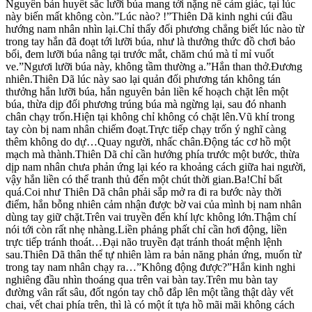
Nguyên bản huyết sắc lưỡi búa mang tới nặng nề cảm giác, tại lúc
này biến mất không còn.”Lúc nào? !”Thiên Dã kinh nghi cúi đầu
hướng nam nhân nhìn lại.Chỉ thấy đối phương chẳng biết lúc nào từ
trong tay hắn đã đoạt tới lưỡi búa, như là thưởng thức đồ chơi bảo
bối, đem lưỡi búa nâng tại trước mắt, chăm chú mà tỉ mỉ vuốt
ve.”Ngươi lưỡi búa này, không tầm thường a.”Hắn than thở.Đương
nhiên.Thiên Dã lúc này sao lại quản đối phương tán không tán
thưởng hắn lưỡi búa, hắn nguyên bản liền kế hoạch chặt lên một
búa, thừa dịp đối phương trúng búa mà ngừng lại, sau đó nhanh
chân chạy trốn.Hiện tại không chỉ không có chặt lên.Vũ khí trong
tay còn bị nam nhân chiếm đoạt.Trực tiếp chạy trốn ý nghĩ càng
thêm không do dự…Quay người, nhấc chân.Động tác cơ hồ một
mạch mà thành.Thiên Dã chỉ cần hướng phía trước một bước, thừa
dịp nam nhân chưa phản ứng lại kéo ra khoảng cách giữa hai người,
vậy hắn liền có thể tranh thủ đến một chút thời gian.Ba!Chỉ bất
quá.Coi như Thiên Dã chân phải sắp mở ra đi ra bước này thời
điểm, hắn bỗng nhiên cảm nhận được bờ vai của mình bị nam nhân
dùng tay giữ chặt.Trên vai truyền đến khí lực không lớn.Thậm chí
nói tới còn rất nhẹ nhàng.Liền phảng phất chỉ cần hơi động, liền
trực tiếp tránh thoát…Đại não truyền đạt tránh thoát mệnh lệnh
sau.Thiên Dã thân thể tự nhiên làm ra bản năng phản ứng, muốn từ
trong tay nam nhân chạy ra…”Không động được?”Hắn kinh nghi
nghiêng đầu nhìn thoáng qua trên vai bàn tay.Trên mu bàn tay
đường vân rất sâu, đốt ngón tay chỗ đắp lên một tầng thật dày vết
chai, vết chai phía trên, thì là có một ít tựa hồ mãi mãi không cách