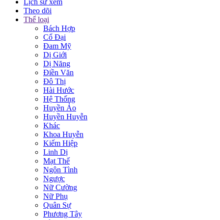
Lịch sử xem
Theo dõi
Thể loại
Bách Hợp
Cổ Đại
Đam Mỹ
Dị Giới
Dị Năng
Điền Văn
Đô Thị
Hài Hước
Hệ Thống
Huyền Ảo
Huyền Huyễn
Khác
Khoa Huyễn
Kiếm Hiệp
Linh Dị
Mạt Thế
Ngôn Tình
Ngược
Nữ Cường
Nữ Phụ
Quân Sự
Phương Tây