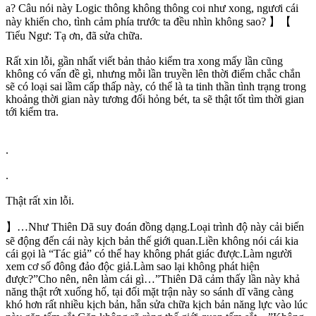
a? Câu nói này Logic thông không thông coi như xong, ngươi cái
này khiến cho, tình cảm phía trước ta đều nhìn không sao? 】【
Tiểu Ngư: Tạ ơn, đã sửa chữa.
Rất xin lỗi, gần nhất viết bản thảo kiểm tra xong mấy lần cũng
không có vấn đề gì, nhưng mỗi lần truyền lên thời điểm chắc chắn
sẽ có loại sai lầm cấp thấp này, có thể là ta tinh thần tình trạng trong
khoảng thời gian này tương đối hỏng bét, ta sẽ thật tốt tìm thời gian
tới kiểm tra.
.
.
Thật rất xin lỗi.
】…Như Thiên Dã suy đoán đồng dạng.Loại trình độ này cải biến
sẽ động đến cái này kịch bản thế giới quan.Liền không nói cái kia
cái gọi là “Tác giả” có thể hay không phát giác được.Làm người
xem cơ số đông đảo độc giả.Làm sao lại không phát hiện
được?”Cho nên, nên làm cái gì…”Thiên Dã cảm thấy lần này khả
năng thật rớt xuống hố, tại đối mặt trận này so sánh dĩ vãng càng
khó hơn rất nhiều kịch bản, hắn sửa chữa kịch bản năng lực vào lúc