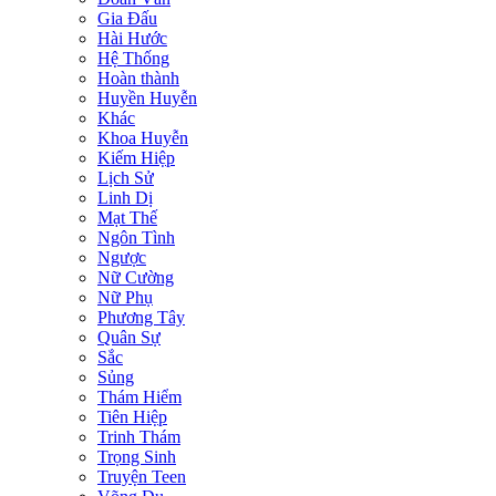
Gia Đấu
Hài Hước
Hệ Thống
Hoàn thành
Huyền Huyễn
Khác
Khoa Huyễn
Kiếm Hiệp
Lịch Sử
Linh Dị
Mạt Thế
Ngôn Tình
Ngược
Nữ Cường
Nữ Phụ
Phương Tây
Quân Sự
Sắc
Sủng
Thám Hiểm
Tiên Hiệp
Trinh Thám
Trọng Sinh
Truyện Teen