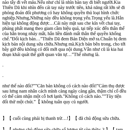
nào tẩy đi vết máu.Nếu như chỉ là nhìn bàn tay đi biết người.Kia
Thiên Dã khi nhìn đến cái tay này trước tiên, khả năng rất lớn sẽ đi
phỏng đoán đối phương có hay không quyền thủ loại hình chức
nghiệp.Nhưng,Những này đều không trọng yếu.Trọng yếu là.Hắn
hiện tại không động được…Cái này mặt sau che kín vết chai tay,
phảng phất mang theo giam cầm hiệu quả, tại tiếp xúc đến thân thể
của hắn trong nháy mắt, hắn liền đánh mất thân thể quyền khống
chế.”Đổi kịch bản…”Thiên Dã đem Bản Diện mở ra.Chuẩn bị đem
kịch bản nội dung sửa chữa.Nhưng mà.Kịch bản bên trong, cho tới
bây giờ đều không có đổi mới qua nội dung.Vẫn như cũ là kia hai
đoạn khái quát thế giới quan văn tự…”Thế nhưng là.
.
.
như thế nào đổi?””Căn bản không có cách nào đổi!”Cảm thụ được
sau lưng nam nhân cách mình càng ngày càng gần, thậm chí cổ đều
có thể cảm nhận một cỗ hơi lạnh.”Không có cách nào.””Tùy tiện
đổi thử một chút.”【 không tuân quy củ người.
】【 cuối cùng phải bị thanh trừ…!】【 đã chủ động sửa chữa.
】【 nhưng chủ động sửa chữa số lượng từ còn thừa: 3 】【 tạm