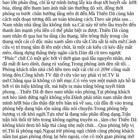
bao lớn phản ứng, chỉ là tự mình bưng lấy kia đoạt tới huyết sắc lưỡi
búa, dùng đến tham lam ánh mắt tán thưởng dò xét, đồng thời
phóng ra bước chân hường tầng trên đi đến.Mà Thiên Dã cùng hắn
cách một đoạn tương đối an toàn khoảng cách.Theo sát phía sau…
Nam nhân nhà tầng lầu không tính xa.Cái này từ trên lầu truyền đến
thanh âm mạnh yếu liền có thể phân biệt ra được.Thiên Dã cùng
nam nhân đi qua hai ba tầng cầu thang, liền trông thấy trong cầu
thang một cái cô độc màu xanh sẫm cửa sắt.Cửa sắt là nửa mở.Cánh
cửa vị trí trung tâm đi lên một chút, là một cái kiểu cũ kéo đẩy mắt
mèo, dùng dựng thẳng thép ngăn cách.Dán đã cũ treo ngược
“Phúc” chữ.Có một góc bởi vì thời gian quá lâu nguyên nhân, mà
đã mất đi keo dính, đang rủ xuống.Trong phòng ánh đèn rất tối…
Phòng khách trần nhà chỗ liền treo một cái chỉ có 20W công suất
bóng đèn.Cồng kềnh TV đặt ở cửa vào tay phải vị trí.TV là
mở.Chẳng qua là không có tiết mục.Có vẻn vẹn một mảnh tựa hồ là
bởi vì tín hiệu không tốt, mà hiện ra màu trắng bông tuyết bình
phong…Thiên Dã đi theo nam nhân vào phòng.Tại phòng khách
nơi hẻo lánh đứng ngồi không yên.Đành phải nhìn nam nhân đem
mình lưỡi búa cẩn thận đặt trên bàn trà về sau, cúi đầu đi vào trong
phòng bếp đang bận rộn nàng dâu nói chuyện.Trong phòng bếp
hương vị rất khó ngửi.Tựa như là đang nấu phân đồng dạng.Trận
trận hôi thối từ bên trong không ngừng truyền ra , làm cho Thiên Dã
không khỏi đem hô hấp thả càng nhẹ một chút…Qua phòng bếp vị
trí.Thì là phòng ngủ.Ngoại trừ phòng ngủ chính cùng phòng khách
nằm hai gian phòng đóng lại bên ngoài, còn có một gian phòng mở