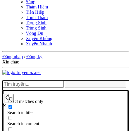
Sủng
Thám Hiểm
Tiên Hiệp
Trinh Thám
Trọng Sinh
Trùng Sinh
Võng Du
Xuyên Không
Xuyên Nhanh
Đăng nhập
/
Đăng ký
Xin chào
Exact matches only
Search in title
Search in content