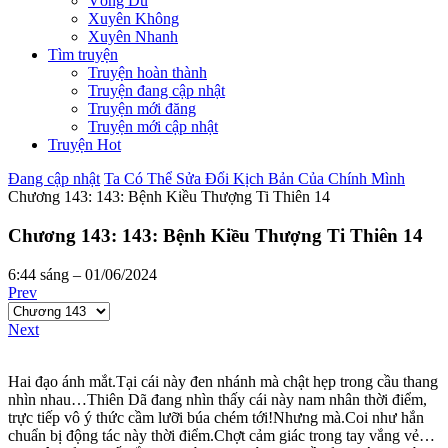
Võng Du
Xuyên Không
Xuyên Nhanh
Tìm truyện
Truyện hoàn thành
Truyện đang cập nhật
Truyện mới đăng
Truyện mới cập nhật
Truyện Hot
Đang cập nhật
Ta Có Thể Sửa Đổi Kịch Bản Của Chính Mình
Chương 143: 143: Bệnh Kiều Thượng Ti Thiên 14
Chương 143: 143: Bệnh Kiều Thượng Ti Thiên 14
6:44 sáng – 01/06/2024
Prev
Next
Hai đạo ánh mắt.Tại cái này đen nhánh mà chật hẹp trong cầu thang
nhìn nhau…Thiên Dã đang nhìn thấy cái này nam nhân thời điểm,
trực tiếp vô ý thức cầm lưỡi búa chém tới!Nhưng mà.Coi như hắn
chuẩn bị động tác này thời điểm.Chợt cảm giác trong tay vắng vẻ…