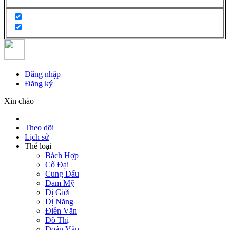
Đăng nhập
Đăng ký
Xin chào
Theo dõi
Lịch sử
Thể loại
Bách Hợp
Cổ Đại
Cung Đấu
Đam Mỹ
Dị Giới
Dị Năng
Điền Văn
Đô Thị
Đoản Văn