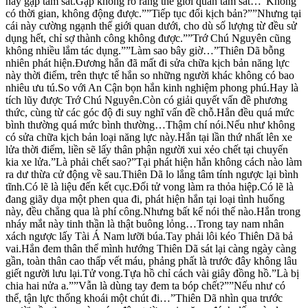
này gặp tấm sắt.Gặp không rõ ràng thế giới quan tấm sắt…”Không
có thời gian, không động được.””Tiếp tục đổi kịch bản?””Nhưng tại
cái này cường ngạnh thế giới quan dưới, cho dù số lượng từ đều sử
dụng hết, chỉ sợ thành công không được.””Trớ Chú Nguyên cũng
không nhiều lắm tác dụng.””Làm sao bây giờ…”Thiên Dã bỗng
nhiên phát hiện.Đương hắn đã mất đi sửa chữa kịch bản năng lực
này thời điểm, trên thực tế hắn so những người khác không có bao
nhiêu ưu tú.So với An Cận bọn hắn kinh nghiệm phong phú.Hay là
tích lũy được Trớ Chú Nguyên.Còn có giải quyết vấn đề phương
thức, cùng từ các góc độ đi suy nghĩ vấn đề chỗ.Hắn đều quá mức
bình thường quá mức bình thường…Thậm chí nói.Nếu như không
có sửa chữa kịch bản loại năng lực này.Hắn tại lần thứ nhất lên xe
lửa thời điểm, liền sẽ lấy thân phận người xui xẻo chết tại chuyến
kia xe lửa.”Là phải chết sao?”Tại phát hiện hắn không cách nào làm
ra dư thừa cử động về sau.Thiên Dã lo lắng tâm tính ngược lại bình
tĩnh.Có lẽ là liệu đến kết cục.Đối tử vong làm ra thỏa hiệp.Có lẽ là
đang giãy dụa một phen qua đi, phát hiện hắn tại loại tình huống
này, đều chẳng qua là phí công.Nhưng bất kể nói thế nào.Hắn trong
nháy mắt này tinh thần là thật buông lỏng…Trong tay nam nhân
xách ngược lấy Tài Á Nam lưỡi búa.Tay phải lôi kéo Thiên Dã bả
vai.Hắn đem thân thể mình hướng Thiên Dã sát lại càng ngày càng
gần, toàn thân cao thấp vết máu, phảng phất là trước đây không lâu
giết người lưu lại.Tử vong.Tựa hồ chỉ cách vài giây đồng hồ.”Là bị
chia hai nửa a.””Vẫn là dùng tay đem ta bóp chết?””Nếu như có
thể, tận lực thống khoái một chút đi…”Thiên Dã nhìn qua trước