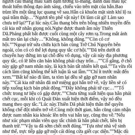
người cầu thang màu xám đậm tường xi-măng, đánh dấu màu lục
thoát hiểm thông đạo ánh sáng, chiếu vào trên mặt của hắn.Bao
trùm lên một tầng lục quang về sau.Hắn cả khuôn mặt sinh khí lộ ra
quá trầm thấp…”Ngươi tên phế vật này! Đi làm cái gì! Làm sao
chưa trở lại?”Tại lúc này.Cầu thang bên trên bỗng nhiên truyền đến
cái kia nữ nhân giọng nói.Nghe được thanh âm này Thiên
Dã.Phảng phất bắt được cuối cùng một cây rơm rạ.Trong mắt ánh
mắt tro tàn lại cháy…”Không, không đúng.””Còn có cơ
hội.””Ngoại trừ sửa chữa kịch bản cùng Trớ Chú Nguyên bên
ngoài, còn có có thể lợi dụng quy tắc cơ hội.””Đã trên dưới di
chuyển hay đứng im tại chỗ đều vô dụng, vậy cái này địa phương
quy tắc, có lẽ liền căn bản không phải chạy trốn…””Cố gắng, ở chỗ
này gặp gỡ nam nhân này, là kịch bản tất nhiên kết quả.””Ta vừa rồi
cách làm cũng không thể kết luận là sai lầm.””Chí ít trước mắt đến
xem.””Bất kể nào đi làm, ta tóm lại đều sẽ gặp gỡ nam nhân
này.””Cái kia nữ nhân đã mở miệng gọi hắn trở về, vậy liền sẽ có
tiếp xuống kịch bản phát động.””Đây không phải tử cục…””Tổ
chức trong tư liệu có gặp được.””Chưa từng xuất hiện qua hẳn phải
chết cục, mỗi khi có Quái Đản xuất hiện thời điểm, vậy nó đều
mang theo quy tắc.”Lúc này.Thiên Dã phát hiện thân thể quyền
khống chế đột nhiên trở về.Cùng một thời gian, hắn cũng cảm nhận
được nam nhân kia khoác lên trên vai hắn tay, cũng thu về.”Nếu
như xúc phạm nhân viên quy tắc chính là hẳn phải chết, liền bị
thanh trừ.””Vậy ta đã sớm chết mới đúng.””Tựa như nhà vệ sinh
như thế, trực tiếp gặp gỡ một cái đóng cửa giết cục diện.””Mặc dù