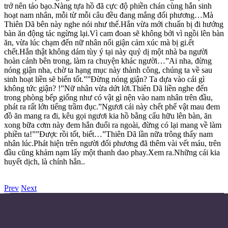
trở nên táo bạo.Nàng tựa hồ đã cực độ phiền chán cùng hắn sinh
hoạt nam nhân, mỗi từ mỗi câu đều đang mắng đối phương…Mà
Thiên Dã bên này nghe nói như thế.Hắn vừa mới chuẩn bị đi hướng
bàn ăn động tác ngừng lại.Vì cam đoan sẽ không bởi vì ngồi lên bàn
ăn, vừa lúc chạm đến nữ nhân nổi giận cảm xúc mà bị gi.ết
chết.Hắn thật không dám tùy ý tại này quỷ dị một nhà ba người
hoàn cảnh bên trong, làm ra chuyện khác người…”Ai nha, đừng
nóng giận nha, chờ ta hạng mục này thành công, chúng ta về sau
sinh hoạt liền sẽ biến tốt.””Đừng nóng giận? Ta dựa vào cái gì
không tức giận? !”Nữ nhân vừa dứt lời.Thiên Dã liền nghe đến
trong phòng bếp giống như có vật gì nện vào nam nhân trên đầu,
phát ra rất lớn tiếng trầm đục.”Ngươi cái này chết phế vật mau đem
đồ ăn mang ra đi, kêu gọi ngươi kia hồ bằng cẩu hữu lên bàn, ăn
xong bữa cơm này đem hắn đuổi ra ngoài, đừng có lại mang về làm
phiền ta!””Được rồi tốt, biết…”Thiên Dã lần nữa trông thấy nam
nhân lúc.Phát hiện trên người đối phương đã thêm vài vết máu, trên
đầu cũng khảm nạm lấy một thanh dao phay.Xem ra.Những cái kia
huyết dịch, là chính hắn..
Prev
Next
Điều khoản sử dụng
Chính sách bảo mật