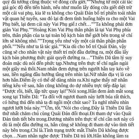
quỷ đả tường cũng thuộc về đóng cửa giết.””Nhưng từ một cái tác
giả góc độ đến tiến hành, nếu như muốn lấy đóng cửa giết diệt trừ
một cái vai phụ, kia lẽ ra không cho Quái Đản bố trí phiền toái nhân
vật quan hệ tuyến, sau đó lại đi đem tình huống hiện ra cho một Vai
Phụ biết, lại đem cái này Vai Phụ giế.t chết…””Ta không phải đơn
giản Vai Phụ.””Hoàng Kim Vai Phụ thân phận là tại Vai Phụ phía
trên, thân phận của ta tại toàn bộ kịch bản thế giới bên trong sẽ chỉ
lớn sẽ không nhỏ.””Trọng yếu như vậy một cái thân phận phân
phối.””Nếu như ta là tác giả.””Kia dù cho bố trí Quái Đản, vậy
cũng sẽ cho nhân vật này thiết trí một đầu đường ra, một đầu lấy
kịch bản phương thức giải quyết đường ra…”Thiên Dã tâm lý suy
đoán mặc dù nói đến phức tạp.Nhưng trên thực tế chỉ ngắn ngủi
một giây mà thôi.Nam nhân đem dựng trên người hắn tay kéo về
sau, liền ngẩng đầu hướng tầng trên nhìn lại.Nữ nhân địa vị là cao
hơn hắn.Điểm ấy có thể dễ dàng nhìn ra.Khi nghe thấy nữ nhân
tiếng kêu về sau, hắn cũng không do dự nhiều trực tiếp đáp lại:
“Được rồi, biết, lập tức quay lại!”Nói xong.Hắn đem ánh mắt song
song tại Thiên Dã: “Ta đối với ngươi thanh này lưỡi búa rất thích,
có hứng thú đến nhà ta đi ngồi một chút sao? Ta nghĩ nhiều nhìn
ngươi lưỡi búa này.””Ừm, tốt.”Nói cho cùng.Đây là Thiên Dã lần
thứ nhất chăm chú cùng Quái Đản đối thoại.Đi tham dự vào Quái
Đản tình tiết bên trong.Đương nhiên trên thực tế chỉ cần nơi này có
dù là một đầu đường ra, hắn cũng sẽ không đi tham dự vào tình tiết
này bên trong.Chỉ là.Tình trạng trước mắt.Thiên Dã không được
chọn…Nam nhân nghe được Thiên Dã trả lời.Hắn không làm ra