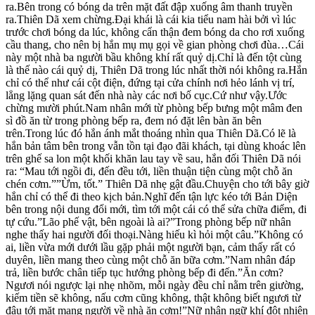
ra.Bên trong có bóng da trên mặt đất đập xuống âm thanh truyền
ra.Thiên Dã xem chừng.Đại khái là cái kia tiểu nam hài bởi vì lúc
trước chơi bóng da lúc, không cẩn thận đem bóng da cho rơi xuống
cầu thang, cho nên bị hắn mụ mụ gọi về gian phòng chơi đùa…Cái
này một nhà ba người bầu không khí rất quỷ dị.Chỉ là đến tột cùng
là thế nào cái quỷ dị, Thiên Dã trong lúc nhất thời nói không ra.Hắn
chỉ có thể như cái cột điện, đứng tại cửa chính nơi hẻo lánh vị trí,
lẳng lặng quan sát đến nhà này các nơi bố cục.Cứ như vậy.Ước
chừng mười phút.Nam nhân mới từ phòng bếp bưng một mâm đen
sì đồ ăn từ trong phòng bếp ra, đem nó đặt lên bàn ăn bên
trên.Trong lúc đó hắn ánh mắt thoáng nhìn qua Thiên Dã.Có lẽ là
hắn bản tâm bên trong vẫn tồn tại đạo đãi khách, tại dùng khoác lên
trên ghế sa lon một khối khăn lau tay về sau, hắn đối Thiên Dã nói
ra: “Mau tới ngồi đi, đến đều tới, liền thuận tiện cùng một chỗ ăn
chén cơm.””Ừm, tốt.” Thiên Dã nhẹ gật đầu.Chuyện cho tới bây giờ
hắn chỉ có thể đi theo kịch bản.Nghĩ đến tận lực kéo tới Bản Diện
bên trong nội dung đổi mới, tìm tới một cái có thể sửa chữa điểm, đi
tự cứu.”Lão phế vật, bên ngoài là ai?”Trong phòng bếp nữ nhân
nghe thấy hai người đối thoại.Nàng hiếu kì hỏi một câu.”Không có
ai, liền vừa mới dưới lầu gặp phải một người bạn, cảm thấy rất có
duyên, liền mang theo cùng một chỗ ăn bữa cơm.”Nam nhân đáp
trả, liền bước chân tiếp tục hướng phòng bếp đi đến.”Ăn cơm?
Ngươi nói ngược lại nhẹ nhõm, mỗi ngày đều chỉ nằm trên giường,
kiếm tiền sẽ không, nấu cơm cũng không, thật không biết ngươi từ
đâu tới mặt mang người về nhà ăn cơm!”Nữ nhân ngữ khí đột nhiên