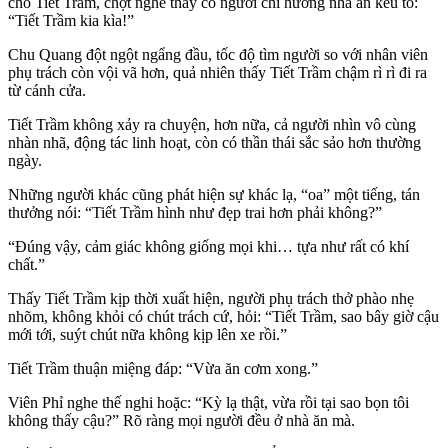
cho Tiết Trầm, chợt nghe thấy có người chỉ hướng nhà ăn kêu to:
“Tiết Trầm kia kìa!”
Chu Quang đột ngột ngẩng đầu, tốc độ tìm người so với nhân viên
phụ trách còn vội vã hơn, quả nhiên thấy Tiết Trầm chậm rì rì đi ra
từ cánh cửa.
Tiết Trầm không xảy ra chuyện, hơn nữa, cả người nhìn vô cùng
nhàn nhã, động tác linh hoạt, còn có thần thái sắc sảo hơn thường
ngày.
Những người khác cũng phát hiện sự khác lạ, “oa” một tiếng, tán
thưởng nói: “Tiết Trầm hình như đẹp trai hơn phải không?”
“Đúng vậy, cảm giác không giống mọi khi… tựa như rất có khí
chất.”
Thấy Tiết Trầm kịp thời xuất hiện, người phụ trách thở phào nhẹ
nhõm, không khỏi có chút trách cứ, hỏi: “Tiết Trầm, sao bây giờ cậu
mới tới, suýt chút nữa không kịp lên xe rồi.”
Tiết Trầm thuận miệng đáp: “Vừa ăn cơm xong.”
Viên Phỉ nghe thế nghi hoặc: “Kỳ lạ thật, vừa rồi tại sao bọn tôi
không thấy cậu?” Rõ ràng mọi người đều ở nhà ăn mà.