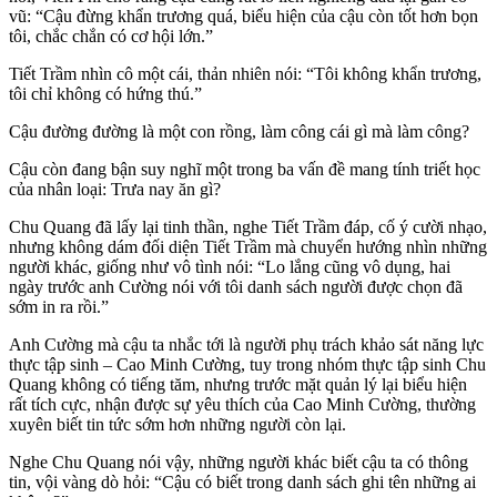
vũ: “Cậu đừng khẩn trương quá, biểu hiện của cậu còn tốt hơn bọn
tôi, chắc chắn có cơ hội lớn.”
Tiết Trầm nhìn cô một cái, thản nhiên nói: “Tôi không khẩn trương,
tôi chỉ không có hứng thú.”
Cậu đường đường là một con rồng, làm công cái gì mà làm công?
Cậu còn đang bận suy nghĩ một trong ba vấn đề mang tính triết học
của nhân loại: Trưa nay ăn gì?
Chu Quang đã lấy lại tinh thần, nghe Tiết Trầm đáp, cố ý cười nhạo,
nhưng không dám đối diện Tiết Trầm mà chuyển hướng nhìn những
người khác, giống như vô tình nói: “Lo lắng cũng vô dụng, hai
ngày trước anh Cường nói với tôi danh sách người được chọn đã
sớm in ra rồi.”
Anh Cường mà cậu ta nhắc tới là người phụ trách khảo sát năng lực
thực tập sinh – Cao Minh Cường, tuy trong nhóm thực tập sinh Chu
Quang không có tiếng tăm, nhưng trước mặt quản lý lại biểu hiện
rất tích cực, nhận được sự yêu thích của Cao Minh Cường, thường
xuyên biết tin tức sớm hơn những người còn lại.
Nghe Chu Quang nói vậy, những người khác biết cậu ta có thông
tin, vội vàng dò hỏi: “Cậu có biết trong danh sách ghi tên những ai