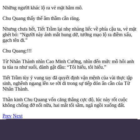
Những người khác lộ ra vẻ mặt hâm mô.
Chu Quang thấy thế âm thầm cắn răng.
Nhưng chưa hết, Tiết Trầm lại nhẹ nhàng liếc về phía cậu ta, vẻ mặt
ghét bỏ: “Người này ánh mắt hung dữ, tướng mạo lộ ra điềm xấu,
gạch tên đi.”
Chu Quang:!!!
Từ Nhân Thành nhìn Cao Minh Cường, nhìn đến mức mồ hôi anh
ta túa ra như suối, đành gật đầu: “Tôi hiểu, tôi hiểu.”
Tiết Trầm tùy ý vung tay đã quyết định vận mệnh của vài thực tập
sinh, nghênh ngang lên xe rời đi trong sự tiếp đón ân cần của Từ
Nhân Thành.
Thần kinh Chu Quang vốn căng thẳng cực độ, lúc này rốt cuộc
không chống đỡ nổi nữa, hai mắt tối sầm, ngã ngồi xuống đất.
Prev
Next
Điều khoản sử dụng
Chính sách bảo mật