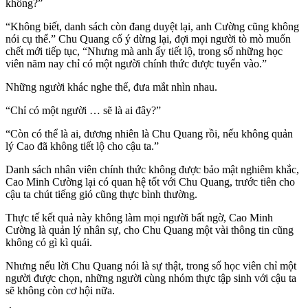
không?”
“Không biết, danh sách còn đang duyệt lại, anh Cường cũng không
nói cụ thể.” Chu Quang cố ý dừng lại, đợi mọi người tò mò muốn
chết mới tiếp tục, “Nhưng mà anh ấy tiết lộ, trong số những học
viên năm nay chỉ có một người chính thức được tuyển vào.”
Những người khác nghe thế, đưa mắt nhìn nhau.
“Chỉ có một người … sẽ là ai đây?”
“Còn có thể là ai, đương nhiên là Chu Quang rồi, nếu không quản
lý Cao đã không tiết lộ cho cậu ta.”
Danh sách nhân viên chính thức không được bảo mật nghiêm khắc,
Cao Minh Cường lại có quan hệ tốt với Chu Quang, trước tiên cho
cậu ta chút tiếng gió cũng thực bình thường.
Thực tế kết quả này không làm mọi người bất ngờ, Cao Minh
Cường là quản lý nhân sự, cho Chu Quang một vài thông tin cũng
không có gì kì quái.
Nhưng nếu lời Chu Quang nói là sự thật, trong số học viên chỉ một
người được chọn, những người cùng nhóm thực tập sinh với cậu ta
sẽ không còn cơ hội nữa.