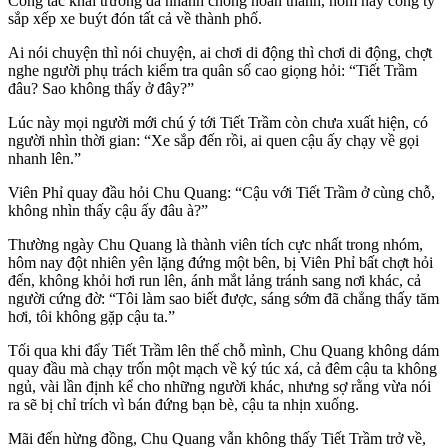
Công tác khai trương đã nhanh chóng hoàn thành, hôm nay công ty
sắp xếp xe buýt đón tất cả về thành phố.
Ai nói chuyện thì nói chuyện, ai chơi di động thì chơi di động, chợt
nghe người phụ trách kiểm tra quân số cao giọng hỏi: “Tiết Trầm
đâu? Sao không thấy ở đây?”
Lúc này mọi người mới chú ý tới Tiết Trầm còn chưa xuất hiện, có
người nhìn thời gian: “Xe sắp đến rồi, ai quen cậu ấy chạy về gọi
nhanh lên.”
Viên Phỉ quay đầu hỏi Chu Quang: “Cậu với Tiết Trầm ở cùng chỗ,
không nhìn thấy cậu ấy đâu à?”
Thường ngày Chu Quang là thành viên tích cực nhất trong nhóm,
hôm nay đột nhiên yên lặng đứng một bên, bị Viên Phỉ bất chợt hỏi
đến, không khỏi hơi run lên, ánh mắt lảng tránh sang nơi khác, cả
người cứng đờ: “Tôi làm sao biết được, sáng sớm đã chẳng thấy tăm
hơi, tôi không gặp cậu ta.”
Tối qua khi đẩy Tiết Trầm lên thế chỗ mình, Chu Quang không dám
quay đầu mà chạy trốn một mạch về ký túc xá, cả đêm cậu ta không
ngủ, vài lần định kể cho những người khác, nhưng sợ rằng vừa nói
ra sẽ bị chỉ trích vì bán đứng bạn bè, cậu ta nhịn xuống.
Mãi đến hừng đồng, Chu Quang vẫn không thấy Tiết Trầm trở về,