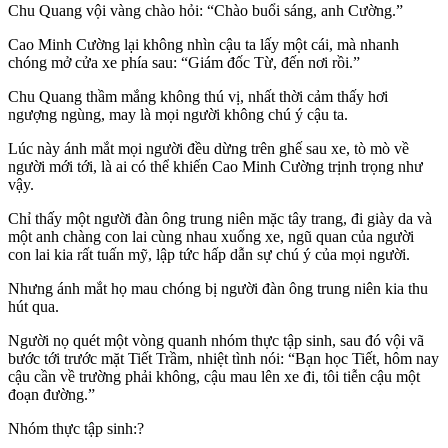
Chu Quang vội vàng chào hỏi: “Chào buổi sáng, anh Cường.”
Cao Minh Cường lại không nhìn cậu ta lấy một cái, mà nhanh
chóng mở cửa xe phía sau: “Giám đốc Từ, đến nơi rồi.”
Chu Quang thầm mắng không thú vị, nhất thời cảm thấy hơi
ngượng ngùng, may là mọi người không chú ý cậu ta.
Lúc này ánh mắt mọi người đều dừng trên ghế sau xe, tò mò về
người mới tới, là ai có thể khiến Cao Minh Cường trịnh trọng như
vậy.
Chỉ thấy một người đàn ông trung niên mặc tây trang, đi giày da và
một anh chàng con lai cùng nhau xuống xe, ngũ quan của người
con lai kia rất tuấn mỹ, lập tức hấp dẫn sự chú ý của mọi người.
Nhưng ánh mắt họ mau chóng bị người đàn ông trung niên kia thu
hút qua.
Người nọ quét một vòng quanh nhóm thực tập sinh, sau đó vội vã
bước tới trước mặt Tiết Trầm, nhiệt tình nói: “Bạn học Tiết, hôm nay
cậu cần về trường phải không, cậu mau lên xe đi, tôi tiễn cậu một
đoạn đường.”
Nhóm thực tập sinh:?