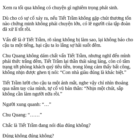
Xem ra tối qua không có chuyện gì nghiêm trọng phát sinh.
Dù cho có sự cố xảy ra, nếu Tiết Trầm không gặp chút thương tổn
nào chứng minh không phải chuyện lớn, có lẽ người của tập đoàn
đã xử lí tốt rồi.
Vấn đề là ở Tiết Trầm, rõ ràng không bị làm sao, lại không báo cho
cậu ta một tiếng, hại cậu ta lo lắng sợ hãi suốt đêm.
Chu Quang không dám chất vấn Tiết Trầm, nhưng nghĩ đến mình
phải thức trắng đêm, Tiết Trầm lại thần thái sáng láng, còn có tâm
trạng tới phòng khách quý tiêu tiền, trong lòng cảm thấy bất công,
không nhịn được ghen tị nói: “Con nhà giàu đúng là khác biệt.”
Tiết Trầm lười cho cậu ta một ánh mắt, nghe vậy chỉ nhìn thoáng
qua nắm tay của mình, tự cổ vũ bản thân: “Nhịn một chút, sắp
không cần làm người nữa rồi.”
Người xung quanh: “…”
Chu Quang: “……”
Chắc là Tiết Trầm đang nói đùa đúng không?
Đúng không đúng không?