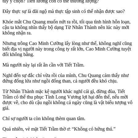
tùy ý chọn? Tiền lương còn có thể thương lượng?
Đây thực sự là đãi ngộ mà thực tập sinh có thể nhận được sao?
Khóe mắt Chu Quang muốn nứt ra rồi, tối qua tình hình hỗn loạn,
cậu ta không nhìn thấy bộ dạng Từ Nhân Thành nên lúc này mới
không nhận ra.
Nhưng trông Cao Minh Cường lấy lòng như thế, không nghĩ cũng
biết địa vị người này trong công ty rất lớn, Cao Minh Cường tuyệt
đối không bằng.
Mà người này lại rất ân cần với Tiết Trầm.
Nghĩ đến sự đắc chí vừa rồi của mình, Chu Quang cảm thấy như
đứng đống lửa như ngồi đống than, cả người đều khó chịu.
Từ Nhân Thành mặc kệ người khác nghĩ cái gì, đừng đùa, Tiết
Trầm có thể thu phục Tỉnh Long Vương lợi hại đến thế, nếu mời
được về, cho dù cậu ngồi không cả ngày cũng là vật biểu tượng vô
giá.
Chỉ sợ người ta còn không thèm quan tâm.
Quả nhiên, vẻ mặt Tiết Trầm thờ ơ: “Không có hứng thú.”