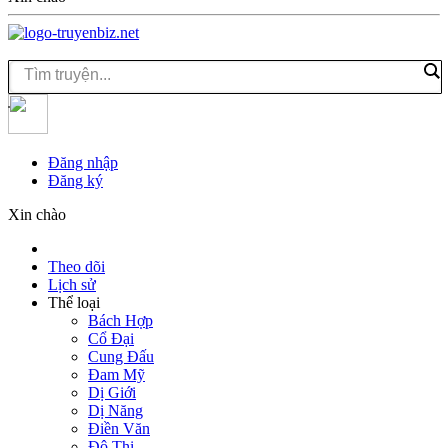
Đăng nhập
Đăng ký
Xin chào
Theo dõi
Lịch sử
Thể loại
Bách Hợp
Cổ Đại
Cung Đấu
Đam Mỹ
Dị Giới
Dị Năng
Điền Văn
Đô Thị