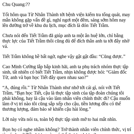
Chu Quang:??
Tối hôm qua Từ Nhân Thành tới bệnh viện kiểm tra tổng quát, may
mắn không gặp vấn đề gì, nghỉ ngơi một đêm, sáng sớm hôm nay
lên đường trở về khu du lịch, mục đích là đón Tiết Trầm.
Chưa nói đến Tiết Trầm đã giúp anh ta một ân huệ lớn, chỉ bằng
thực lực của Tiết Trầm thôi cũng đủ để đích thân anh ta tới đây nhờ
vả.
Tiết Trầm không hề bất ngờ, nghe vậy gật gật đầu: “Cũng được.”
Cao Minh Cường lắp bắp kinh hãi, anh ta phụ trách nhóm thực tập
sinh, tất nhiên có biết Tiết Trầm, nhịn không được hỏi: “Giám đốc
Từ, anh và bạn học Tiết đây quen nhau sao?”
“A, đúng rồi.” Từ Nhân Thành như nhớ tới cái gì, nói với Tiết
Trầm, “Bạn học Tiết, cậu là thực tập sinh của tập đoàn chúng tôi
phải không, hay là cậu vào làm nhân viên chính thức đi? Cậu muốn
làm ở vị trí nào tôi cũng sắp xếp cho cậu, tiền lương đều có thể
thương lượng, đảm bảo sẽ khiến cậu hài lòng.”
Lời này vừa nói ra, toàn bộ thực tập sinh mở to hai mắt nhìn.
Bọn họ có nghe nhầm không? Trở thành nhân viên chính thức, vị trí