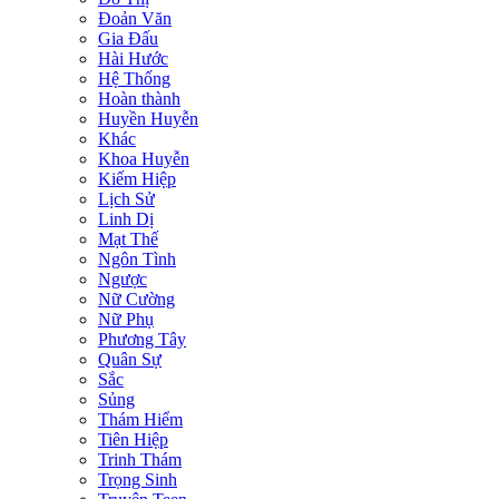
Đoản Văn
Gia Đấu
Hài Hước
Hệ Thống
Hoàn thành
Huyền Huyễn
Khác
Khoa Huyễn
Kiếm Hiệp
Lịch Sử
Linh Dị
Mạt Thế
Ngôn Tình
Ngược
Nữ Cường
Nữ Phụ
Phương Tây
Quân Sự
Sắc
Sủng
Thám Hiểm
Tiên Hiệp
Trinh Thám
Trọng Sinh