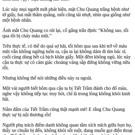
Lúc này mọi người mới phát hiện, mặt Chu Quang trắng bệnh như
tờ giấy, hai mắt thâm quầng, môi cũng tái nhợt, nhìn qua giống như
một bệnh nhân.
Ánh mắt Chu Quang co rút lại, cố gắng trấn định: “Không sao, tối
qua tôi bị chảy máu mũi.”
Trên thực tế, có thể do quá sợ hãi, tối hôm qua sau khi trở về máu
mũi vẫn không ngừng tuôn ra, cậu ta lại không dám đi tìm bác sĩ,
cuối cùng dùng hết cả bịch khăn giấy. Một đêm không ngủ, lúc này
cậu ta thực sự có cảm giác choáng váng sắp đứng không vững nữa
rồi.
Nhưng không thể nói những điều này ra ngoài.
Một vài người biết hôm qua cậu ta bị Tiết Trầm đánh cho đổ máu,
nghe vậy không tiếp tục truy hỏi, chỉ là trong lòng không khỏi kinh
hãi.
Nắm đấm của Tiết Trầm cũng thật mạnh mẽ! E rằng Chu Quang
thực sự bị nội thương rồi!
Người phụ trách điểm danh không quan tâm xích mích giữa bọn họ,
thấy xe chuẩn bị đến, không khỏi sốt ruột, đang muốn gọi điện thoại