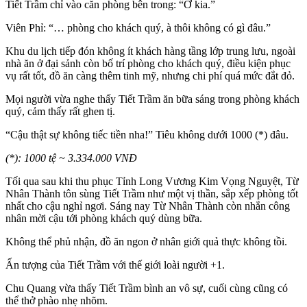
Tiết Trầm chỉ vào căn phòng bên trong: “Ở kia.”
Viên Phỉ: “… phòng cho khách quý, à thôi không có gì đâu.”
Khu du lịch tiếp đón không ít khách hàng tầng lớp trung lưu, ngoài
nhà ăn ở đại sảnh còn bố trí phòng cho khách quý, điều kiện phục
vụ rất tốt, đồ ăn càng thêm tinh mỹ, nhưng chi phí quá mức đắt đỏ.
Mọi người vừa nghe thấy Tiết Trầm ăn bữa sáng trong phòng khách
quý, cảm thấy rất ghen tị.
“Cậu thật sự không tiếc tiền nha!” Tiêu không dưới 1000 (*) đâu.
(*): 1000 tệ ~ 3.334.000 VNĐ
Tối qua sau khi thu phục Tỉnh Long Vương Kim Vọng Nguyệt, Từ
Nhân Thành tôn sùng Tiết Trầm như một vị thần, sắp xếp phòng tốt
nhất cho cậu nghỉ ngơi. Sáng nay Từ Nhân Thành còn nhắn công
nhân mời cậu tới phòng khách quý dùng bữa.
Không thể phủ nhận, đồ ăn ngon ở nhân giới quả thực không tồi.
Ấn tượng của Tiết Trầm với thế giới loài người +1.
Chu Quang vừa thấy Tiết Trầm bình an vô sự, cuối cùng cũng có
thể thở phào nhẹ nhõm.