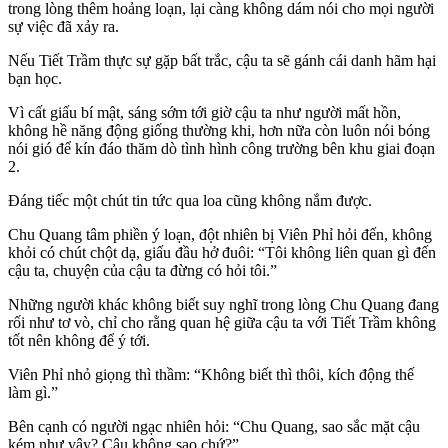
trong lòng thêm hoảng loạn, lại càng không dám nói cho mọi người
sự việc đã xảy ra.
Nếu Tiết Trầm thực sự gặp bất trắc, cậu ta sẽ gánh cái danh hãm hại
bạn học.
Vì cất giấu bí mật, sáng sớm tới giờ cậu ta như người mất hồn,
không hề năng động giống thường khi, hơn nữa còn luôn nói bóng
nói gió để kín đáo thăm dò tình hình công trường bên khu giai đoạn
2.
Đáng tiếc một chút tin tức qua loa cũng không nắm được.
Chu Quang tâm phiền ý loạn, đột nhiên bị Viên Phỉ hỏi đến, không
khỏi có chút chột dạ, giấu đầu hở đuôi: “Tôi không liên quan gì đến
cậu ta, chuyện của cậu ta đừng có hỏi tôi.”
Những người khác không biết suy nghĩ trong lòng Chu Quang đang
rối như tơ vò, chỉ cho rằng quan hệ giữa cậu ta với Tiết Trầm không
tốt nên không để ý tới.
Viên Phỉ nhỏ giọng thì thầm: “Không biết thì thôi, kích động thế
làm gì.”
Bên cạnh có người ngạc nhiên hỏi: “Chu Quang, sao sắc mặt cậu
kém như vậy? Cậu không sao chứ?”