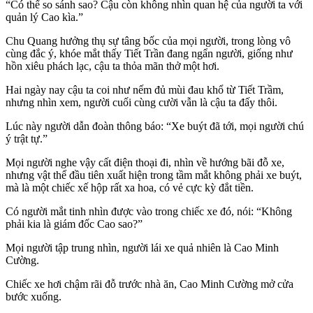
“Có thể so sánh sao? Cậu còn không nhìn quan hệ của người ta với
quản lý Cao kìa.”
Chu Quang hưởng thụ sự tâng bốc của mọi người, trong lòng vô
cùng đắc ý, khóe mắt thấy Tiết Trần đang ngẩn người, giống như
hồn xiêu phách lạc, cậu ta thỏa mãn thở một hơi.
Hai ngày nay cậu ta coi như nếm đủ mùi đau khổ từ Tiết Trầm,
nhưng nhìn xem, người cuối cùng cười vẫn là cậu ta đấy thôi.
Lúc này người dẫn đoàn thông báo: “Xe buýt đã tới, mọi người chú
ý trật tự.”
Mọi người nghe vậy cất điện thoại đi, nhìn về hướng bãi đỗ xe,
nhưng vật thể đầu tiên xuất hiện trong tầm mắt không phải xe buýt,
mà là một chiếc xế hộp rất xa hoa, có vẻ cực kỳ đắt tiền.
Có người mắt tinh nhìn được vào trong chiếc xe đó, nói: “Không
phải kia là giám đốc Cao sao?”
Mọi người tập trung nhìn, người lái xe quả nhiên là Cao Minh
Cường.
Chiếc xe hơi chậm rãi đỗ trước nhà ăn, Cao Minh Cường mở cửa
bước xuống.