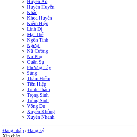
Huyền Ảo
Huyền Huyễn
Khác
Khoa Huyễn
Kiếm Hiệp
Linh Dị
Mạt Thế
Ngôn Tình
Ngược
Nữ Cường
Nữ Phụ
Quân Sự
Phương Tây
Sủng
Thám Hiểm
Tiên Hiệp
Trinh Thám
Trọng Sinh
Trùng Sinh
Võng Du
Xuyên Không
Xuyên Nhanh
Đăng nhập
/
Đăng ký
Xin chào