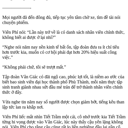
——————-
Mọi người đã đến đông đủ, tiếp tục yên tâm chờ xe, tìm đề tài nói
chuyện phiếm.
Viên Phỉ nói: “Lần này trở về là có danh sách nhân viên chính thức,
không biết ai được ở lại nhỉ?”
“Nghe nói năm nay nền kinh tế bất ổn, tập đoàn đưa ra ít chỉ tiêu
hơn trước kia, muốn có cơ hội phải đạt hơn 20% hiệu suất công
việc.”
“Không phải chứ, tôi sẽ trượt mất.”
Tập đoàn Vân Giác có đãi ngộ cao, phúc lợi tốt, là niềm ao ước của
biết bao sinh viên đại học thành phố Phù Thành, mỗi năm thực tập
sinh tranh giành nhau sứt đầu mẻ trán để trở thành nhân viên chính
thức ở đây.
Vừa nghe tin năm nay số người được chọn giảm bớt, tiếng kêu than
lập tức lan ra khắp nơi.
Viên Phỉ liếc mắt nhìn Tiết Trầm một cái, cô nhớ trước kia Tiết Trầm
từng hi vọng được vào Vân Giác, lúc này thấy cậu yên lặng không
nói, Viên Phỉ cho rằng cậu cũng rất lo liền nghiêng đầu lại gần cổ