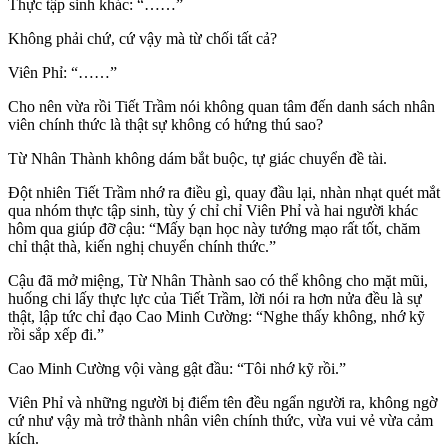
Thực tập sinh khác: “……”
Không phải chứ, cứ vậy mà từ chối tất cả?
Viên Phỉ: “……”
Cho nên vừa rồi Tiết Trầm nói không quan tâm đến danh sách nhân
viên chính thức là thật sự không có hứng thú sao?
Từ Nhân Thành không dám bắt buộc, tự giác chuyển đề tài.
Đột nhiên Tiết Trầm nhớ ra điều gì, quay đầu lại, nhàn nhạt quét mắt
qua nhóm thực tập sinh, tùy ý chỉ chỉ Viên Phỉ và hai người khác
hôm qua giúp đỡ cậu: “Mấy bạn học này tướng mạo rất tốt, chăm
chỉ thật thà, kiến nghị chuyển chính thức.”
Cậu đã mở miệng, Từ Nhân Thành sao có thể không cho mặt mũi,
huống chi lấy thực lực của Tiết Trầm, lời nói ra hơn nửa đều là sự
thật, lập tức chỉ đạo Cao Minh Cường: “Nghe thấy không, nhớ kỹ
rồi sắp xếp đi.”
Cao Minh Cường vội vàng gật đầu: “Tôi nhớ kỹ rồi.”
Viên Phỉ và những người bị điểm tên đều ngẩn người ra, không ngờ
cứ như vậy mà trở thành nhân viên chính thức, vừa vui vẻ vừa cảm
kích.