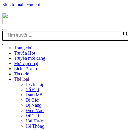
Skip to main content
Trang chủ
Truyện Hot
Truyện mới đăng
Mới cập nhật
Lịch sử xem
Theo dõi
Thể loại
Bách Hợp
Cổ Đại
Đam Mỹ
Dị Giới
Dị Năng
Điền Văn
Đô Thị
Hài Hước
Hệ Thống