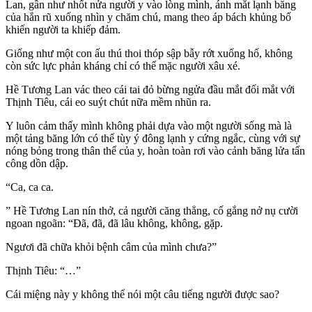
Lan, gần như nhốt nửa người y vào lòng mình, ánh mắt lạnh băng
của hắn rũ xuống nhìn y chăm chú, mang theo áp bách khủng bố
khiến người ta khiếp đảm.
Giống như một con ấu thú thoi thóp sập bẫy rớt xuống hố, không
còn sức lực phản kháng chỉ có thể mặc người xâu xé.
Hề Tương Lan vác theo cái tai đỏ bừng ngửa đầu mắt đối mắt với
Thịnh Tiêu, cái eo suýt chút nữa mềm nhũn ra.
Y luôn cảm thấy mình không phải dựa vào một người sống mà là
một tảng băng lớn có thể tùy ý đông lạnh y cứng ngắc, cùng với sự
nóng bỏng trong thân thể của y, hoàn toàn rơi vào cảnh băng lửa tấn
công dồn dập.
“Ca, ca ca.
” Hề Tương Lan nín thở, cả người căng thẳng, cố gắng nở nụ cười
ngoan ngoãn: “Đã, đã, đã lâu không, không, gặp.
Ngươi đã chữa khỏi bệnh câm của mình chưa?”
Thịnh Tiêu: “…”
Cái miệng này y không thể nói một câu tiếng người được sao?