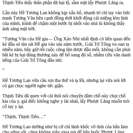
Thịnh Tiêu thấy thân phận đã bại lộ, sầm mặt lấy Phược Lăng ra.
Lần này Hề Tương Lan không kịp xấu hổ, nhanh trí chỉ tay vào bức
tranh Tương Văn bên cạnh đồng thời khởi động cái miệng lém lỉnh
của mình, tránh để chậm một bước bị nhốt vào nhà tù không thấy
ánh sáng mặt trời.
“Tương Văn của Hề gia— Ứng Xảo Nhi nhất định có liên quan đến
kẻ đầu sỏ tàn sát Hề gia vào sáu năm trước, Giải Trĩ Tông vu oan ta
nhiều năm, bây giờ rốt cuộc cũng tìm được đầu mối, không cần phải
bắt kẻ bị hại đáng thương này để bổ sung đủ số, nhằm cứu vãn danh
tiếng của Giải Trĩ Tông đâu nhỉ.
”
Hề Tương Lan vừa cầu xin tha thứ và tạ lỗi, nhưng lại vừa nói lời
có gai chọc người nghe tức giận.
Thịnh Tiêu đã quen với cái thói nói chuyện đâm chỗ này chọt chỗ
kia của y, giả điếc không nghe y lải nhải, lấy Phược Lăng muốn trói
cổ tay y lại.
“Thịnh, Thịnh Tiêu…”
Hề Tương Lan dường như bị cử chỉ lãnh khốc vô tình của hắn làm
cho sửng sốt, cũng không giãy giụa mà để hắn buộc Phược Lăng