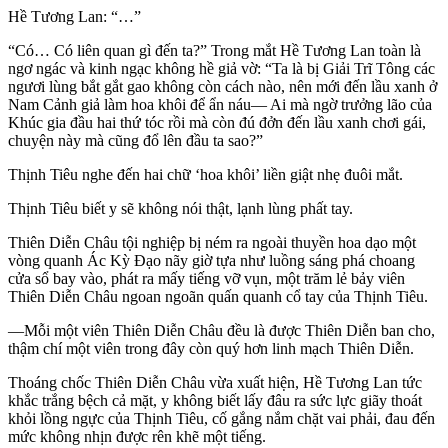
Hề Tương Lan: “…”
“Có… Có liên quan gì đến ta?” Trong mắt Hề Tương Lan toàn là
ngơ ngác và kinh ngạc không hề giả vờ: “Ta là bị Giải Trĩ Tông các
ngươi lùng bắt gắt gao không còn cách nào, nên mới đến lầu xanh ở
Nam Cảnh giả làm hoa khôi để ẩn náu— Ai mà ngờ trưởng lão của
Khúc gia đầu hai thứ tóc rồi mà còn đú đởn đến lầu xanh chơi gái,
chuyện này mà cũng đổ lên đầu ta sao?”
Thịnh Tiêu nghe đến hai chữ ‘hoa khôi’ liền giật nhẹ đuôi mắt.
Thịnh Tiêu biết y sẽ không nói thật, lạnh lùng phất tay.
Thiên Diễn Châu tội nghiệp bị ném ra ngoài thuyền hoa dạo một
vòng quanh Ác Kỳ Đạo nãy giờ tựa như luồng sáng phá choang
cửa sổ bay vào, phát ra mấy tiếng vỡ vụn, một trăm lẻ bảy viên
Thiên Diễn Châu ngoan ngoãn quấn quanh cổ tay của Thịnh Tiêu.
—Mỗi một viên Thiên Diễn Châu đều là được Thiên Diễn ban cho,
thậm chí một viên trong đây còn quý hơn linh mạch Thiên Diễn.
Thoáng chốc Thiên Diễn Châu vừa xuất hiện, Hề Tương Lan tức
khắc trắng bệch cả mặt, y không biết lấy đâu ra sức lực giãy thoát
khỏi lồng ngực của Thịnh Tiêu, cố gắng nắm chặt vai phải, đau đến
mức không nhịn được rên khẽ một tiếng.