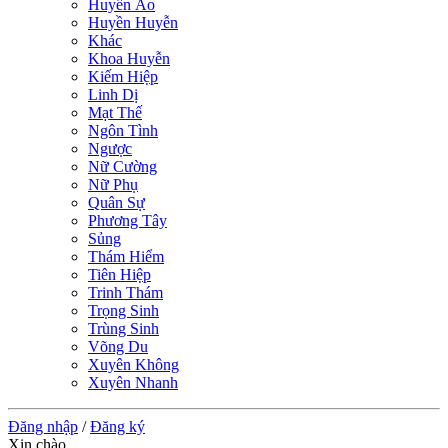
Huyền Ảo
Huyền Huyễn
Khác
Khoa Huyễn
Kiếm Hiệp
Linh Dị
Mạt Thế
Ngôn Tình
Ngược
Nữ Cường
Nữ Phụ
Quân Sự
Phương Tây
Sủng
Thám Hiểm
Tiên Hiệp
Trinh Thám
Trọng Sinh
Trùng Sinh
Võng Du
Xuyên Không
Xuyên Nhanh
Đăng nhập
/
Đăng ký
Xin chào