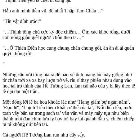
“Thịnh Tiêu yêu ta chết đi sống lại.
Hắn anh minh thần vũ, đệ nhất Thập Tam Châu…”
“Tín vật đính ước!”
“…Thịnh tông chủ cực kỳ độc chiếm… Ôm xác khóc rống, dưới
cơn nóng giận giết ngươi chôn theo ta…”
“…Ở Thiên Diễn học cung chung chăn chung gối, ân ân ái ái quấn
quýt không rời.
”
Những câu nói từng bịa ra để bảo vệ tính mạng lúc này giống như
từ chân trời xa xa bay lượn trở về, ríu rí thay phiên nhau đụng vào
hoa tai trợ thính của Hề Tương Lan, làm cái não của y bị lây theo tê
tê dại dại một trận.
Một đống lời lẽ ba hoa khoác lác như ‘Hang giấm bự ngàn năm’,
‘Đạo lữ’, ‘Thịnh Tiêu thèm khát cơ thể của ta’, ‘Nổi điên lên, mưu
toan vấy bẩn sự trong sạch ta’ vân vân và mây mây tựa như biến
thành một đàn chim lưu ly bay tới bay lui quanh đầu y, chiêm chiếp
ra rả không dứt bên tai.
Cả người Hề Tương Lan run như cầy sấy.