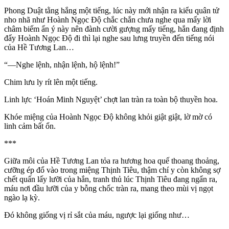
Phong Duật tằng hắng một tiếng, lúc này mới nhận ra kiểu quân tử
nho nhã như Hoành Ngọc Độ chắc chắn chưa nghe qua mấy lời
châm biếm ẩn ý này nên đành cười gượng mấy tiếng, hắn đang định
đẩy Hoành Ngọc Độ đi thì lại nghe sau lưng truyền đến tiếng nói
của Hề Tương Lan…
“—Nghe lệnh, nhận lệnh, hộ lệnh!”
Chim lưu ly rít lên một tiếng.
Linh lực ‘Hoán Minh Nguyệt’ chợt lan tràn ra toàn bộ thuyền hoa.
Khóe miệng của Hoành Ngọc Độ không khỏi giật giật, lờ mờ có
linh cảm bất ổn.
***
Giữa môi của Hề Tương Lan tỏa ra hương hoa quế thoang thoảng,
cưỡng ép đổ vào trong miệng Thịnh Tiêu, thậm chí y còn không sợ
chết quấn lấy lưỡi của hắn, tranh thủ lúc Thịnh Tiêu đang ngẩn ra,
máu nơi đầu lưỡi của y bỗng chốc tràn ra, mang theo mùi vị ngọt
ngào lạ kỳ.
Đó không giống vị rỉ sắt của máu, ngược lại giống như…