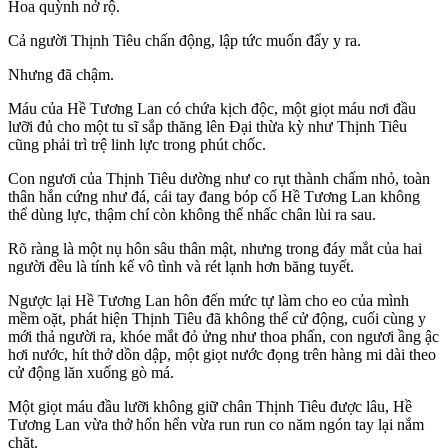
Hoa quỳnh nở rộ.
Cả người Thịnh Tiêu chấn động, lập tức muốn đẩy y ra.
Nhưng đã chậm.
Máu của Hề Tương Lan có chứa kịch độc, một giọt máu nơi đầu
lưỡi đủ cho một tu sĩ sắp thăng lên Đại thừa kỳ như Thịnh Tiêu
cũng phải trì trệ linh lực trong phút chốc.
Con ngươi của Thịnh Tiêu dường như co rụt thành chấm nhỏ, toàn
thân hắn cứng như đá, cái tay đang bóp cổ Hề Tương Lan không
thể dùng lực, thậm chí còn không thể nhấc chân lùi ra sau.
Rõ ràng là một nụ hôn sâu thân mật, nhưng trong đáy mắt của hai
người đều là tính kế vô tình và rét lạnh hơn băng tuyết.
Ngược lại Hề Tương Lan hôn đến mức tự làm cho eo của mình
mềm oặt, phát hiện Thịnh Tiêu đã không thể cử động, cuối cùng y
mới thả người ra, khóe mắt đỏ ửng như thoa phấn, con ngươi ầng ậc
hơi nước, hít thở dồn dập, một giọt nước đọng trên hàng mi dài theo
cử động lăn xuống gò má.
Một giọt máu đầu lưỡi không giữ chân Thịnh Tiêu được lâu, Hề
Tương Lan vừa thở hổn hển vừa run run co năm ngón tay lại nắm
chặt.