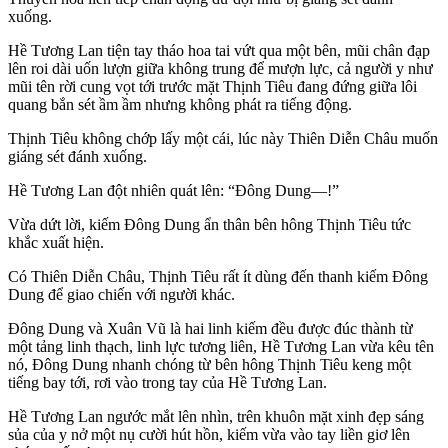
xuống.
Hề Tương Lan tiện tay tháo hoa tai vứt qua một bên, mũi chân đạp
lên roi dài uốn lượn giữa không trung để mượn lực, cả người y như
mũi tên rời cung vọt tới trước mặt Thịnh Tiêu đang đứng giữa lôi
quang bắn sét ầm ầm nhưng không phát ra tiếng động.
Thịnh Tiêu không chớp lấy một cái, lúc này Thiên Diễn Châu muốn
giáng sét đánh xuống.
Hề Tương Lan đột nhiên quát lên: “Đông Dung—!”
Vừa dứt lời, kiếm Đông Dung ẩn thân bên hông Thịnh Tiêu tức
khắc xuất hiện.
Có Thiên Diễn Châu, Thịnh Tiêu rất ít dùng đến thanh kiếm Đông
Dung để giao chiến với người khác.
Đông Dung và Xuân Vũ là hai linh kiếm đều được đúc thành từ
một tảng linh thạch, linh lực tương liên, Hề Tương Lan vừa kêu tên
nó, Đông Dung nhanh chóng từ bên hông Thịnh Tiêu keng một
tiếng bay tới, rơi vào trong tay của Hề Tương Lan.
Hề Tương Lan ngước mắt lên nhìn, trên khuôn mặt xinh đẹp sáng
sủa của y nở một nụ cười hút hồn, kiếm vừa vào tay liền giơ lên