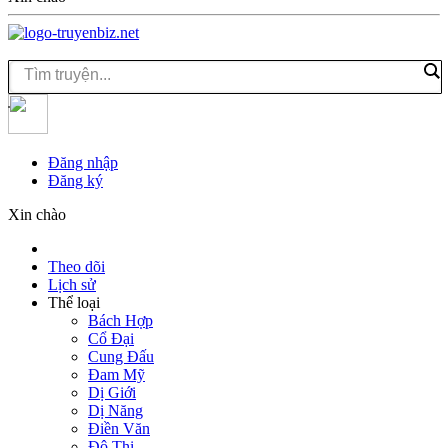
Đăng nhập
Đăng ký
Xin chào
Theo dõi
Lịch sử
Thể loại
Bách Hợp
Cổ Đại
Cung Đấu
Đam Mỹ
Dị Giới
Dị Năng
Điền Văn
Đô Thị