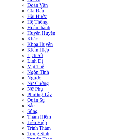
Đoản Văn
Gia Đấu
Hài Hước
Hệ Thống
Hoàn thành
Huyền Huyễn
Khác
Khoa Huyễn
Kiếm Hiệp
Lịch Sử
Linh Dị
Mạt Thế
Ngôn Tình
Ngược
Nữ Cường
Nữ Phụ
Phương Tây
Quân Sự
Sắc
Sủng
Thám Hiểm
Tiên Hiệp
Trinh Thám
Trọng Sinh