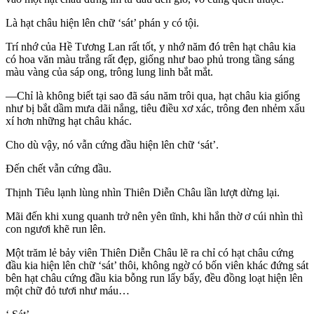
Là hạt châu hiện lên chữ ‘sát’ phán y có tội.
Trí nhớ của Hề Tương Lan rất tốt, y nhớ năm đó trên hạt châu kia
có hoa văn màu trắng rất đẹp, giống như bao phủ trong tầng sáng
màu vàng của sáp ong, trông lung linh bắt mắt.
—Chỉ là không biết tại sao đã sáu năm trôi qua, hạt châu kia giống
như bị bắt dầm mưa dãi nắng, tiêu điều xơ xác, trông đen nhẻm xấu
xí hơn những hạt châu khác.
Cho dù vậy, nó vẫn cứng đầu hiện lên chữ ‘sát’.
Đến chết vẫn cứng đầu.
Thịnh Tiêu lạnh lùng nhìn Thiên Diễn Châu lần lượt dừng lại.
Mãi đến khi xung quanh trở nên yên tĩnh, khi hắn thờ ơ cúi nhìn thì
con ngươi khẽ run lên.
Một trăm lẻ bảy viên Thiên Diễn Châu lẽ ra chỉ có hạt châu cứng
đầu kia hiện lên chữ ‘sát’ thôi, không ngờ có bốn viên khác đứng sát
bên hạt châu cứng đầu kia bỗng run lẩy bẩy, đều đồng loạt hiện lên
một chữ đỏ tươi như máu…