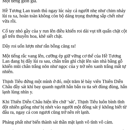
Một tiếng giòn giã.
Hề Tương Lan tranh thủ ngay lúc này cả người nhẹ như chim nhảy
lùi ra xa, hoàn toàn không còn bộ dáng trọng thương sắp chết như
vừa rồi.
Cổ tay nhỏ gầy của y run lên điều khiển roi dài vụt tới quấn chặt cột
gỗ trên thuyền hoa, khẽ siết chặt.
Dây roi uốn lượn như rắn bỗng căng ra!
Một tiếng rắc vang lên, cưỡng ép giữ vững cơ thể của Hề Tương
Lan đang bị đẩy lùi ra sau, chân trần ghì chặt lên sàn nhà bằng gỗ
khiến mũi chân trắng nõn như ngọc của y trở nên xanh trắng mất tự
nhiên.
Thịnh Tiêu đứng một mình ở đó, một trăm lẻ bảy viên Thiên Diễn
Châu đầy sát khí bay quanh người hắn bắn ra tia sét đùng đùng, hắn
lạnh lùng nhìn y.
Khi Thiên Diễn Châu hiện lên chữ ‘sát’, Thịnh Tiêu luôn bình tĩnh
đột nhiên giống như bị nhét vào người một đống sát ý không biết từ
đâu ra, ngay cả con ngươi cũng trở nên rét lạnh.
Phảng phất như biến thành sát thần mặt lạnh vô tình vô cảm.