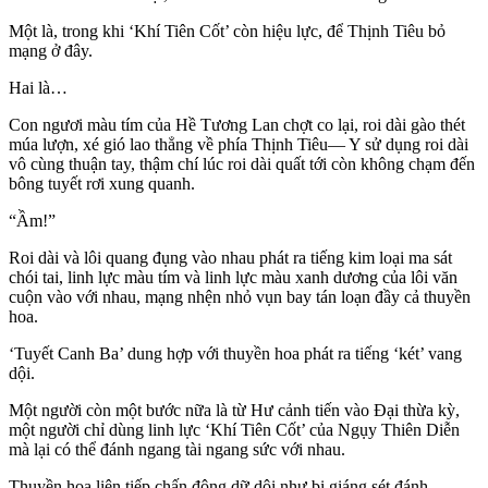
Một là, trong khi ‘Khí Tiên Cốt’ còn hiệu lực, để Thịnh Tiêu bỏ
mạng ở đây.
Hai là…
Con ngươi màu tím của Hề Tương Lan chợt co lại, roi dài gào thét
múa lượn, xé gió lao thẳng về phía Thịnh Tiêu— Y sử dụng roi dài
vô cùng thuận tay, thậm chí lúc roi dài quất tới còn không chạm đến
bông tuyết rơi xung quanh.
“Ầm!”
Roi dài và lôi quang đụng vào nhau phát ra tiếng kim loại ma sát
chói tai, linh lực màu tím và linh lực màu xanh dương của lôi văn
cuộn vào với nhau, mạng nhện nhỏ vụn bay tán loạn đầy cả thuyền
hoa.
‘Tuyết Canh Ba’ dung hợp với thuyền hoa phát ra tiếng ‘két’ vang
dội.
Một người còn một bước nữa là từ Hư cảnh tiến vào Đại thừa kỳ,
một người chỉ dùng linh lực ‘Khí Tiên Cốt’ của Ngụy Thiên Diễn
mà lại có thể đánh ngang tài ngang sức với nhau.
Thuyền hoa liên tiếp chấn động dữ dội như bị giáng sét đánh