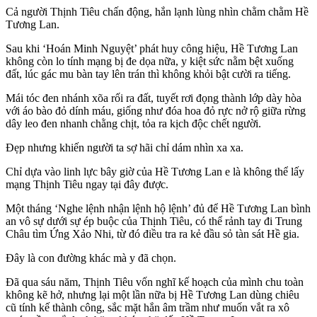
Cả người Thịnh Tiêu chấn động, hắn lạnh lùng nhìn chằm chằm Hề
Tương Lan.
Sau khi ‘Hoán Minh Nguyệt’ phát huy công hiệu, Hề Tương Lan
không còn lo tính mạng bị đe dọa nữa, y kiệt sức nằm bệt xuống
đất, lúc gác mu bàn tay lên trán thì không khỏi bật cười ra tiếng.
Mái tóc đen nhánh xõa rối ra đất, tuyết rơi đọng thành lớp dày hòa
với áo bào đỏ dính máu, giống như đóa hoa đỏ rực nở rộ giữa rừng
dây leo đen nhanh chằng chịt, tỏa ra kịch độc chết người.
Đẹp nhưng khiến người ta sợ hãi chỉ dám nhìn xa xa.
Chỉ dựa vào linh lực bây giờ của Hề Tương Lan e là không thể lấy
mạng Thịnh Tiêu ngay tại đây được.
Một tháng ‘Nghe lệnh nhận lệnh hộ lệnh’ đủ để Hề Tương Lan bình
an vô sự dưới sự ép buộc của Thịnh Tiêu, có thể rảnh tay đi Trung
Châu tìm Ứng Xảo Nhi, từ đó điều tra ra kẻ đầu sỏ tàn sát Hề gia.
Đây là con đường khác mà y đã chọn.
Đã qua sáu năm, Thịnh Tiêu vốn nghĩ kế hoạch của mình chu toàn
không kẽ hở, nhưng lại một lần nữa bị Hề Tương Lan dùng chiêu
cũ tính kế thành công, sắc mặt hắn âm trầm như muốn vắt ra xô