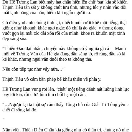
Dù Hề Tương Lan biết mấy hạt châu hiện lên chữ ‘sát’ kia sẽ khiến
Thịnh Tiêu tàn sát y không chút lưu tình, nhưng lúc y nhìn vào đôi
mắt lạnh băng của hắn, hiếm khi ngẩn người ra.
Có điều y nhanh chóng tỉnh lại, nhếch môi cười khẽ một tiếng, thật
giống như khoảnh khắc ngơ ngác đó chỉ là ảo giác, y thong dong
vuốt gọn lại mái tóc dài xõa rối của mình, khoe ra khuôn mặt xinh
đẹp sáng sủa.
“Thiên Đạo đại nhân, chuyện này không có ý nghĩa gì cả— Manh
mối về Tương Văn của Hề gia đang dần sáng tỏ, rõ ràng đầu sỏ là
kẻ khác, nhưng ngài vẫn đuổi theo ta không tha.
Nếu còn tiếp tục như vậy nữa…”
Thịnh Tiêu vô cảm bắn phép bế khẩu thiền về phía y.
Hề Tương Lan vung roi lên, ‘chát’ một tiếng đánh nát luồng linh lực
bay tới kia, rồi cười tủm tỉm chốt hạ một câu.
“…Ngược lại ta thật sự cảm thấy Tông chủ của Giải Trĩ Tông yêu ta
chết đi sống lại đó.
”
Năm viên Thiên Diễn Châu kia giống như có thần trí, chúng nó nhe