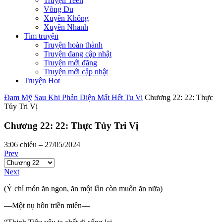
Truyện Teen
Võng Du
Xuyên Không
Xuyên Nhanh
Tìm truyện
Truyện hoàn thành
Truyện đang cập nhật
Truyện mới đăng
Truyện mới cập nhật
Truyện Hot
Đam Mỹ
Sau Khi Phản Diện Mất Hết Tu Vi
Chương 22: 22: Thực
Tủy Tri Vị
Chương 22: 22: Thực Tủy Tri Vị
3:06 chiều – 27/05/2024
Prev
Next
(Ý chỉ món ăn ngon, ăn một lần còn muốn ăn nữa)
—Một nụ hôn triền miên—