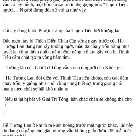
vào cổ tay mình, một hồi lâu sau mới nhẹ giọng nói: “Thịnh Tiêu,
ngươi… Ngươi đừng đối xử với ta như vậy.
”
Cái tay đang buộc Phược Lăng của Thịnh Tiêu hơi khựng lại.
Đầu ngón tay bị Thiên Diễn Châu đập sưng ngày trước của Hề
Tương Lan đang run rẩy không ngớt, màu da của y vốn trắng như
tuyết lại cộng thêm nhiều năm bệnh nặng, cổ tay gầy yếu bị Thịnh
Tiêu cầm chặt tạo ra vòng bầm tím.
“Trưởng lão của Giãi Trĩ Tông vẫn còn có người của Khúc gia.
” Hề Tương Lan đối diện với Thịnh Tiêu nên không còn can đảm
chạy trốn, y giống như cuối cùng cũng biết sợ, trong giọng nói
mang theo chút sợ hãi khó nhận ra.
“Nếu ta lại bị bắt về Giải Trĩ Tông, hắn chắc chắn sẽ không tha cho
ta.
”
Hề Tương Lan ít khi tỏ ra kinh hoảng trước mặt người khác, lúc này
dù đang cố gắng che giấu nhưng vẫn không giấu được đôi mắt toát