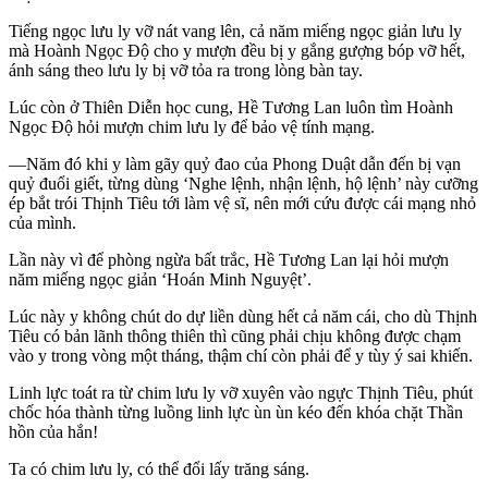
Tiếng ngọc lưu ly vỡ nát vang lên, cả năm miếng ngọc giản lưu ly
mà Hoành Ngọc Độ cho y mượn đều bị y gắng gượng bóp vỡ hết,
ánh sáng theo lưu ly bị vỡ tỏa ra trong lòng bàn tay.
Lúc còn ở Thiên Diễn học cung, Hề Tương Lan luôn tìm Hoành
Ngọc Độ hỏi mượn chim lưu ly để bảo vệ tính mạng.
—Năm đó khi y làm gãy quỷ đao của Phong Duật dẫn đến bị vạn
quỷ đuổi giết, từng dùng ‘Nghe lệnh, nhận lệnh, hộ lệnh’ này cưỡng
ép bắt trói Thịnh Tiêu tới làm vệ sĩ, nên mới cứu được cái mạng nhỏ
của mình.
Lần này vì để phòng ngừa bất trắc, Hề Tương Lan lại hỏi mượn
năm miếng ngọc giản ‘Hoán Minh Nguyệt’.
Lúc này y không chút do dự liền dùng hết cả năm cái, cho dù Thịnh
Tiêu có bản lãnh thông thiên thì cũng phải chịu không được chạm
vào y trong vòng một tháng, thậm chí còn phải để y tùy ý sai khiến.
Linh lực toát ra từ chim lưu ly vỡ xuyên vào ngực Thịnh Tiêu, phút
chốc hóa thành từng luồng linh lực ùn ùn kéo đến khóa chặt Thần
hồn của hắn!
Ta có chim lưu ly, có thể đổi lấy trăng sáng.