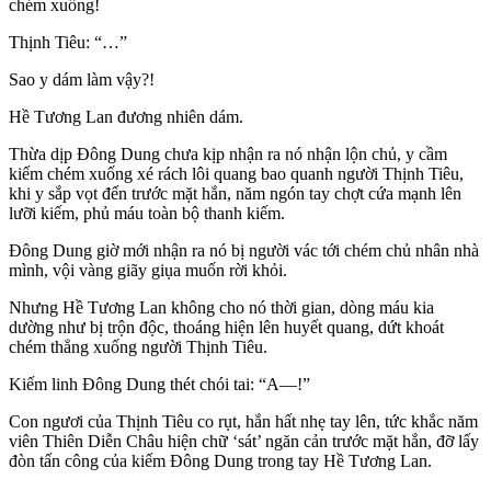
chém xuống!
Thịnh Tiêu: “…”
Sao y dám làm vậy?!
Hề Tương Lan đương nhiên dám.
Thừa dịp Đông Dung chưa kịp nhận ra nó nhận lộn chủ, y cầm
kiếm chém xuống xé rách lôi quang bao quanh người Thịnh Tiêu,
khi y sắp vọt đến trước mặt hắn, năm ngón tay chợt cứa mạnh lên
lưỡi kiếm, phủ máu toàn bộ thanh kiếm.
Đông Dung giờ mới nhận ra nó bị người vác tới chém chủ nhân nhà
mình, vội vàng giãy giụa muốn rời khỏi.
Nhưng Hề Tương Lan không cho nó thời gian, dòng máu kia
dường như bị trộn độc, thoáng hiện lên huyết quang, dứt khoát
chém thẳng xuống người Thịnh Tiêu.
Kiếm linh Đông Dung thét chói tai: “A—!”
Con ngươi của Thịnh Tiêu co rụt, hắn hất nhẹ tay lên, tức khắc năm
viên Thiên Diễn Châu hiện chữ ‘sát’ ngăn cản trước mặt hắn, đỡ lấy
đòn tấn công của kiếm Đông Dung trong tay Hề Tương Lan.