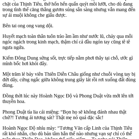
chặt của Thịnh Tiêu, thở hổn hển quấn quýt môi lưỡi, cho dù đang
trong tình thế căng thẳng gươm súng sẵn sàng nhưng vẫn mang đến
sự ái muội không che giấu được.
Bên tai ong ong vang dội.
Huyết mạch toàn thân tuôn trào ầm ầm như nước lũ, chảy qua mỗi
ngóc ngách trong kinh mạch, thậm chí cả đầu ngón tay cũng tê tê
ngưa ngứa.
Kiếm Đông Dung sửng sốt, trực tiếp nằm phơi thây tại chỗ, ước gì
mình bốc hơi khỏi đây.
Một trăm lẻ bảy viên Thiên Diễn Châu giống như chuỗi vòng tay bị
đứt dây, cứng ngắc giữa không trung giây lát rồi rơi xuống đất đùng
đùng.
Đồng thời lúc này Hoành Ngọc Độ và Phong Duật vừa mới lên tới
thuyền hoa.
Phong Duật tía lia cái miệng: “Bọn họ sẽ không đánh nhau thật
chứ?! Tương ái tương sát? Thật mẹ nó quá đặc sắc!
Hoành Ngọc Độ nhíu mày: “Tương Văn cấp Linh của Thịnh Tiêu
rất khó nhằn, cho dù bản tâm hắn thế nào nhưng vạn sự chỉ có thể