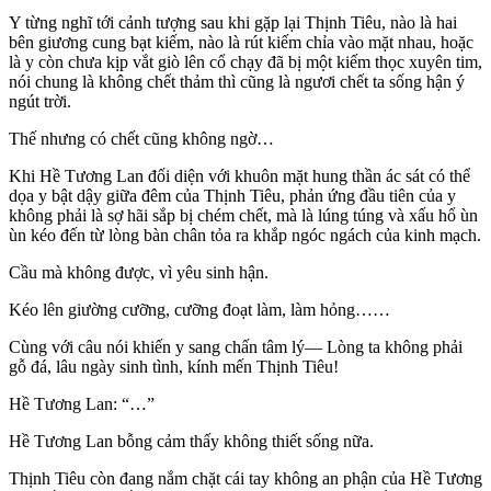
Y từng nghĩ tới cảnh tượng sau khi gặp lại Thịnh Tiêu, nào là hai
bên giương cung bạt kiếm, nào là rút kiếm chỉa vào mặt nhau, hoặc
là y còn chưa kịp vắt giò lên cổ chạy đã bị một kiếm thọc xuyên tim,
nói chung là không chết thảm thì cũng là ngươi chết ta sống hận ý
ngút trời.
Thế nhưng có chết cũng không ngờ…
Khi Hề Tương Lan đối diện với khuôn mặt hung thần ác sát có thể
dọa y bật dậy giữa đêm của Thịnh Tiêu, phản ứng đầu tiên của y
không phải là sợ hãi sắp bị chém chết, mà là lúng túng và xấu hổ ùn
ùn kéo đến từ lòng bàn chân tỏa ra khắp ngóc ngách của kinh mạch.
Cầu mà không được, vì yêu sinh hận.
Kéo lên giường cưỡng, cưỡng đoạt làm, làm hỏng……
Cùng với câu nói khiến y sang chấn tâm lý— Lòng ta không phải
gỗ đá, lâu ngày sinh tình, kính mến Thịnh Tiêu!
Hề Tương Lan: “…”
Hề Tương Lan bỗng cảm thấy không thiết sống nữa.
Thịnh Tiêu còn đang nắm chặt cái tay không an phận của Hề Tương