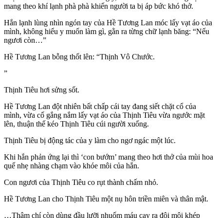
mang theo khí lạnh phà phà khiến người ta bị áp bức khó thở.
Hắn lạnh lùng nhìn ngón tay của Hề Tương Lan móc lấy vạt áo của
mình, không hiểu y muốn làm gì, gằn ra từng chữ lạnh băng: “Nếu
ngươi còn…”
Hề Tương Lan bỗng thốt lên: “Thịnh Vô Chước.
”
Thịnh Tiêu hơi sửng sốt.
Hề Tương Lan đột nhiên bất chấp cái tay đang siết chặt cổ của
mình, vừa cố gắng nắm lấy vạt áo của Thịnh Tiêu vừa ngước mặt
lên, thuận thế kéo Thịnh Tiêu cúi người xuống.
Thịnh Tiêu bị động tác của y làm cho ngơ ngác một lúc.
Khi hắn phản ứng lại thì ‘con bướm’ mang theo hơi thở của mùi hoa
quế nhẹ nhàng chạm vào khóe môi của hắn.
Con ngươi của Thịnh Tiêu co rụt thành chấm nhỏ.
Hề Tương Lan cho Thịnh Tiêu một nụ hôn triền miên và thân mật.
…Thậm chí còn dùng đầu lưỡi nhuốm máu cạy ra đôi môi khép