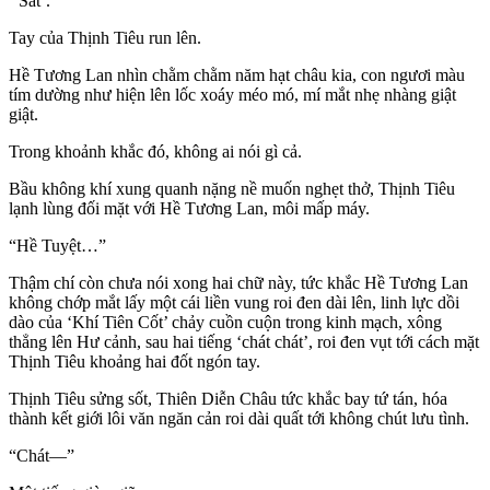
‘ Sát’.
Tay của Thịnh Tiêu run lên.
Hề Tương Lan nhìn chằm chằm năm hạt châu kia, con ngươi màu
tím dường như hiện lên lốc xoáy méo mó, mí mắt nhẹ nhàng giật
giật.
Trong khoảnh khắc đó, không ai nói gì cả.
Bầu không khí xung quanh nặng nề muốn nghẹt thở, Thịnh Tiêu
lạnh lùng đối mặt với Hề Tương Lan, môi mấp máy.
“Hề Tuyệt…”
Thậm chí còn chưa nói xong hai chữ này, tức khắc Hề Tương Lan
không chớp mắt lấy một cái liền vung roi đen dài lên, linh lực dồi
dào của ‘Khí Tiên Cốt’ chảy cuồn cuộn trong kinh mạch, xông
thẳng lên Hư cảnh, sau hai tiếng ‘chát chát’, roi đen vụt tới cách mặt
Thịnh Tiêu khoảng hai đốt ngón tay.
Thịnh Tiêu sửng sốt, Thiên Diễn Châu tức khắc bay tứ tán, hóa
thành kết giới lôi văn ngăn cản roi dài quất tới không chút lưu tình.
“Chát—”