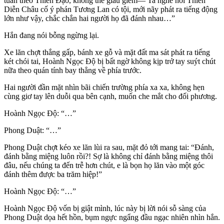
tuân theo Thiên Đạo, không thể giấu giếm— Ta nghe nói Thiên
Diễn Châu cố ý phán Tương Lan có tội, mới nãy phát ra tiếng động
lớn như vậy, chắc chắn hai người họ đã đánh nhau…”
Hắn đang nói bỗng ngừng lại.
Xe lăn chợt thắng gấp, bánh xe gỗ và mặt đất ma sát phát ra tiếng
két chói tai, Hoành Ngọc Độ bị bất ngờ không kịp trở tay suýt chút
nữa theo quán tính bay thẳng về phía trước.
Hai người đần mặt nhìn bãi chiến trường phía xa xa, không hẹn
cùng giơ tay lên duỗi qua bên cạnh, muốn che mắt cho đối phương.
Hoành Ngọc Độ: “…”
Phong Duật: “…”
Phong Duật chợt kéo xe lăn lùi ra sau, mặt đỏ tới mang tai: “Đánh,
đánh bằng miệng luôn rồi?! Sợ là không chỉ đánh bằng miệng thôi
đâu, nếu chúng ta đến trễ hơn chút, e là bọn họ lăn vào một góc
đánh thêm được ba trăm hiệp!”
Hoành Ngọc Độ: “…”
Hoành Ngọc Độ vốn bị giật mình, lúc này bị lời nói sỗ sàng của
Phong Duật dọa hết hồn, bụm ngực ngẩng đầu ngạc nhiên nhìn hắn.