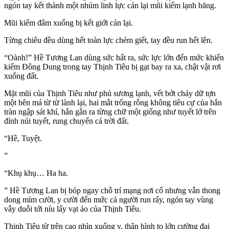
ngón tay kết thành một nhúm linh lực cản lại mũi kiếm lạnh băng.
Mũi kiếm đâm xuống bị kết giới cản lại.
Từng chiêu đều dùng hết toàn lực chém giết, tay đều run hết lên.
“Oành!” Hề Tương Lan dùng sức hất ra, sức lực lớn đến mức khiến
kiếm Đông Dung trong tay Thịnh Tiêu bị gạt bay ra xa, chật vật rơi
xuống đất.
Mặt mũi của Thịnh Tiêu như phủ sương lạnh, vết bớt cháy dữ tợn
một bên má từ từ lành lại, hai mắt trống rỗng không tiêu cự của hắn
tràn ngập sát khí, hắn gằn ra từng chữ một giống như tuyết lở trên
đỉnh núi tuyết, rung chuyển cả trời đất.
“Hề, Tuyệt.
”
“Khụ khụ… Ha ha.
” Hề Tương Lan bị bóp ngay chỗ trí mạng nơi cổ nhưng vẫn thong
dong mỉm cười, y cười đến mức cả người run rẩy, ngón tay vùng
vẫy duỗi tới níu lấy vạt áo của Thịnh Tiêu.
Thịnh Tiêu từ trên cao nhìn xuống y, thân hình to lớn cường đại