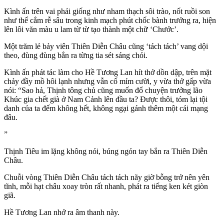
Kình ấn trên vai phải giống như nham thạch sôi trào, nốt ruồi son
như thể cắm rễ sâu trong kinh mạch phút chốc bành trướng ra, hiện
lên lôi văn màu u lam từ từ tạo thành một chữ ‘Chước’.
Một trăm lẻ bảy viên Thiên Diễn Châu cũng ‘tách tách’ vang dội
theo, đùng đùng bắn ra từng tia sét sáng chói.
Kình ấn phát tác làm cho Hề Tương Lan hít thở dồn dập, trên mặt
chảy đầy mồ hôi lạnh nhưng vẫn cố mỉm cười, y vừa thở gấp vừa
nói: “Sao hả, Thịnh tông chủ cũng muốn đổ chuyện trưởng lão
Khúc gia chết già ở Nam Cảnh lên đầu ta? Được thôi, tóm lại tội
danh của ta đếm không hết, không ngại gánh thêm một cái mạng
đâu.
”
Thịnh Tiêu im lặng không nói, búng ngón tay bắn ra Thiên Diễn
Châu.
Chuỗi vòng Thiên Diễn Châu tách tách nãy giờ bỗng trở nên yên
tĩnh, mỗi hạt châu xoay tròn rất nhanh, phát ra tiếng ken két giòn
giã.
Hề Tương Lan nhớ ra âm thanh này.