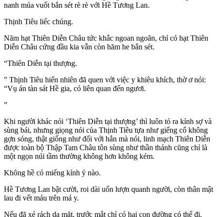
nanh múa vuốt bắn sét rè rè với Hề Tương Lan.
Thịnh Tiêu liếc chúng.
Năm hạt Thiên Diễn Châu tức khắc ngoan ngoãn, chỉ có hạt Thiên
Diễn Châu cứng đầu kia vẫn còn hăm he bắn sét.
“Thiên Diễn tại thượng.
” Thịnh Tiêu hiển nhiên đã quen với việc y khiêu khích, thờ ơ nói:
“Vụ án tàn sát Hề gia, có liên quan đến ngươi.
”
Khi người khác nói ‘Thiên Diễn tại thượng’ thì luôn tỏ ra kính sợ và
sùng bái, nhưng giọng nói của Thịnh Tiêu tựa như giếng cổ không
gợn sóng, thật giống như đối với hắn mà nói, linh mạch Thiên Diễn
được toàn bộ Thập Tam Châu tôn sùng như thần thánh cũng chỉ là
một ngọn núi tầm thường không hơn không kém.
Không hề có miếng kính ý nào.
Hề Tương Lan bật cười, roi dài uốn lượn quanh người, còn thân mật
lau đi vết máu trên má y.
Nếu đã xé rách da mặt, trước mắt chỉ có hai con đường có thể đi.