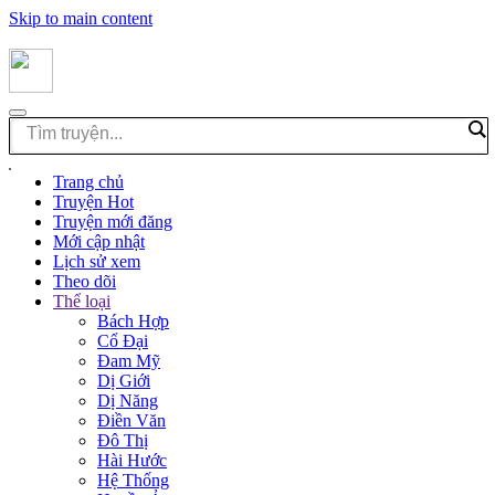
Skip to main content
Trang chủ
Truyện Hot
Truyện mới đăng
Mới cập nhật
Lịch sử xem
Theo dõi
Thể loại
Bách Hợp
Cổ Đại
Đam Mỹ
Dị Giới
Dị Năng
Điền Văn
Đô Thị
Hài Hước
Hệ Thống