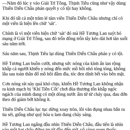
—Năm đó lúc y vào Giải Trĩ Tông, Thịnh Tiêu cũng như vậy dùng
Thiên Diễn Châu phán quyết y có tội hay không.
Khi đó tất cả một trăm lẻ tám viên Thiên Diễn Châu nhưng chỉ có
một viên là hiện lên chữ ‘sát’.
Chính là vì một viên hiện chữ ‘sát’ đó mà Hề Tương Lan suýt bỏ
mạng ở Giải Trĩ Tông, sau đó trốn đông trốn tây kéo dài hơi tàn suốt
sáu năm trời.
Sáu năm sau, Thịnh Tiêu lại dùng Thiên Diễn Châu phán y có tội.
Hề Tương Lan buồn cười, nhưng sức nóng của kình ấn lan rộng
khắp cả người khiến y nóng đến mức mồ hôi nhỏ tỏng tỏng, không
lâu sau toàn thân đổ mồ hôi đầm đìa, tóc đen dính bết vào bên mặt.
Cơn nóng rát này quá khó chịu, khiến Hề Tương Lan không nhận
ra kinh mạch bị ‘Khí Tiên Cốt’ chơi đùa thương tổn khắp ngóc
ngách của mình đang có một dòng nước ấm từ từ chảy qua, đau đớn
theo đó giảm bớt không ít.
Thiên Diễn Châu lục tục dừng xoay tròn, lôi văn đụng nhau bắn ra
tia sét, giống như quỷ hỏa u lam đang cháy sáng.
Hề Tương Lan ngẩng đầu nhìn Thiên Diễn Châu, đầu tiên là nhìn
vào một hạt châu đứng im từ đầu đến giờ, vô cùng quen thuộc.