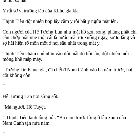
ra nỗi sợ hãi.
Y rất sợ vị trưởng lão của Khúc gia kia.
Thịnh Tiêu đột nhiên bóp lấy cằm y rồi bắt y ngửa mặt lên.
Con ngươi của Hề Tương Lan như mặt hồ gợn sóng, phảng phất chỉ
cần chớp mắt nhẹ một cái là nước mắt rơi xuống ngay, sự lo lắng và
sợ hãi hiện rõ mồn một ở nơi sâu nhất trong mắt y.
Thịnh Tiêu chăm chú nhìn vào đôi mắt đó hồi lâu, đột nhiên môi
mỏng khẽ mấp máy.
“Trưởng lão Khúc gia, đã chết ở Nam Cảnh vào ba năm trước, hài
cốt không còn.
”
Hề Tương Lan hơi sửng sốt.
“Mà ngươi, Hề Tuyệt.
” Thịnh Tiêu lạnh lùng nói: “Ba năm trước từng ở lầu xanh của
Nam Cảnh tận nửa năm.
”