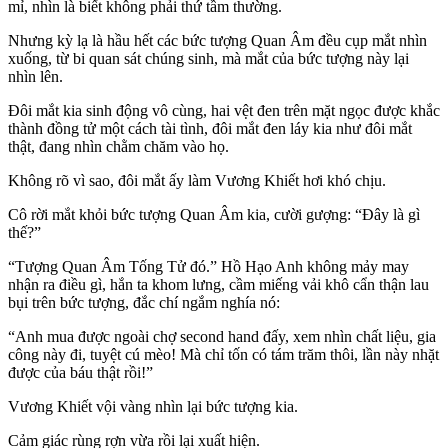
mỉ, nhìn là biết không phải thứ tầm thường.
Nhưng kỳ lạ là hầu hết các bức tượng Quan Âm đều cụp mắt nhìn
xuống, từ bi quan sát chúng sinh, mà mắt của bức tượng này lại
nhìn lên.
Đôi mắt kia sinh động vô cùng, hai vệt đen trên mặt ngọc được khắc
thành đồng tử một cách tài tình, đôi mắt đen láy kia như đôi mắt
thật, đang nhìn chằm chăm vào họ.
Không rõ vì sao, đôi mắt ấy làm Vương Khiết hơi khó chịu.
Cô rời mắt khỏi bức tượng Quan Âm kia, cười gượng: “Đây là gì
thế?”
“Tượng Quan Âm Tống Tử đó.” Hồ Hạo Anh không mảy may
nhận ra điều gì, hắn ta khom lưng, cầm miếng vải khô cẩn thận lau
bụi trên bức tượng, đắc chí ngắm nghía nó:
“Anh mua được ngoài chợ second hand đấy, xem nhìn chất liệu, gia
công này đi, tuyệt cú mèo! Mà chỉ tốn có tám trăm thôi, lần này nhặt
được của báu thật rồi!”
Vương Khiết vội vàng nhìn lại bức tượng kia.
Cảm giác rùng rợn vừa rồi lại xuất hiện.