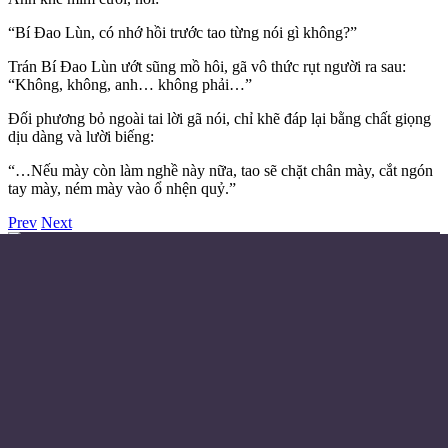
“Bí Đao Lùn, có nhớ hồi trước tao từng nói gì không?”
Trán Bí Đao Lùn ướt sũng mồ hôi, gã vô thức rụt người ra sau:
“Không, không, anh… không phải…”
Đối phương bỏ ngoài tai lời gã nói, chỉ khẽ đáp lại bằng chất giọng
dịu dàng và lười biếng:
“…Nếu mày còn làm nghề này nữa, tao sẽ chặt chân mày, cắt ngón
tay mày, ném mày vào ổ nhện quỷ.”
Prev
Next
Điều khoản sử dụng
Chính sách bảo mật
Liên hệ đặt quảng cáo
Email:
© Copyright 2024 - Made with ❤️
Từ khóa