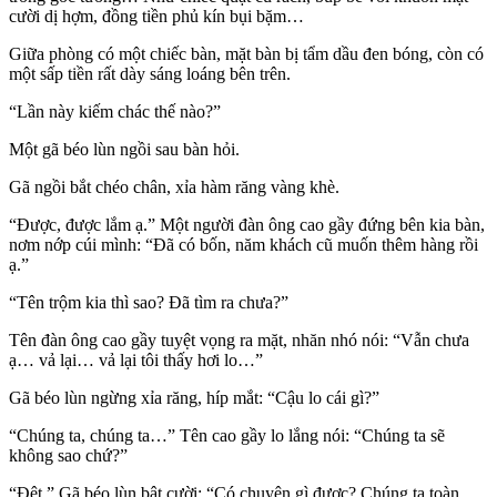
cười dị hợm, đồng tiền phủ kín bụi bặm…
Giữa phòng có một chiếc bàn, mặt bàn bị tẩm dầu đen bóng, còn có
một sấp tiền rất dày sáng loáng bên trên.
“Lần này kiếm chác thế nào?”
Một gã béo lùn ngồi sau bàn hỏi.
Gã ngồi bắt chéo chân, xỉa hàm răng vàng khè.
“Được, được lắm ạ.” Một người đàn ông cao gầy đứng bên kia bàn,
nơm nớp cúi mình: “Đã có bốn, năm khách cũ muốn thêm hàng rồi
ạ.”
“Tên trộm kia thì sao? Đã tìm ra chưa?”
Tên đàn ông cao gầy tuyệt vọng ra mặt, nhăn nhó nói: “Vẫn chưa
ạ… vả lại… vả lại tôi thấy hơi lo…”
Gã béo lùn ngừng xỉa răng, híp mắt: “Cậu lo cái gì?”
“Chúng ta, chúng ta…” Tên cao gầy lo lắng nói: “Chúng ta sẽ
không sao chứ?”
“Đệt.” Gã béo lùn bật cười: “Có chuyện gì được? Chúng ta toàn