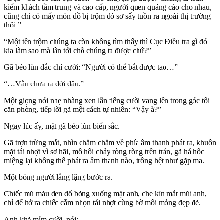
kiếm khách tầm trung và cao cấp, người quen quảng cáo cho nhau,
cũng chỉ có mấy món đồ bị trộm đó sơ sẩy tuồn ra ngoài thị trường
thôi.”
“Một tên trộm chúng ta còn không tìm thấy thì Cục Điều tra gì đó
kia làm sao mà lần tới chỗ chúng ta được chứ?”
Gã béo lùn đắc chí cười: “Người có thể bắt được tao…”
“…Vẫn chưa ra đời đâu.”
Một giọng nói nhẹ nhàng xen lẫn tiếng cười vang lên trong góc tối
căn phòng, tiếp lời gã một cách tự nhiên: “Vậy à?”
Ngay lúc ấy, mặt gã béo lùn biến sắc.
Gã trợn trừng mắt, nhìn chằm chằm về phía âm thanh phát ra, khuôn
mặt tái nhợt vì sợ hãi, mồ hôi chảy ròng ròng trên trán, gã há hốc
miệng lại không thể phát ra âm thanh nào, trông hệt như gặp ma.
Một bóng người lẳng lặng bước ra.
Chiếc mũ màu đen đổ bóng xuống mặt anh, che kín mắt mũi anh,
chỉ để hở ra chiếc cằm nhọn tái nhợt cùng bờ môi mỏng đẹp đẽ.
Anh khẽ mỉm cười, nói: