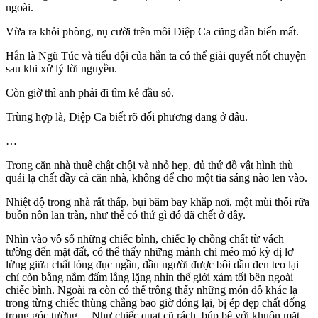
ngoài.
Vừa ra khỏi phòng, nụ cười trên môi Diệp Ca cũng dần biến mất.
Hẳn là Ngũ Túc và tiểu đội của hắn ta có thể giải quyết nốt chuyện
sau khi xử lý lời nguyền.
Còn giờ thì anh phải đi tìm kẻ đầu sỏ.
Trùng hợp là, Diệp Ca biết rõ đối phương đang ở đâu.
…
Trong căn nhà thuê chật chội và nhỏ hẹp, đủ thứ đồ vật hình thù
quái lạ chất đầy cả căn nhà, không để cho một tia sáng nào len vào.
Nhiệt độ trong nhà rất thấp, bụi băm bay khắp nơi, một mùi thối rữa
buồn nôn lan tràn, như thể có thứ gì đó đã chết ở đây.
Nhìn vào vô số những chiếc bình, chiếc lọ chồng chất từ vách
tường đến mặt đất, có thể thấy những mảnh chi méo mó kỳ dị lơ
lửng giữa chất lỏng đục ngầu, đầu người được bôi dầu đen teo lại
chỉ còn bằng nắm đấm lẳng lặng nhìn thế giới xám tối bên ngoài
chiếc bình. Ngoài ra còn có thể trông thấy những món đồ khác lạ
trong từng chiếc thùng chẳng bao giờ đóng lại, bị ép dẹp chất đống
trong góc tường… Như chiếc quạt cũ rách, búp bê với khuôn mặt