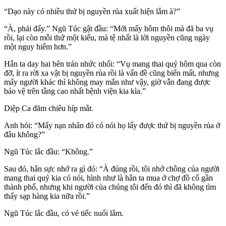
“Dạo này có nhiều thứ bị nguyền rủa xuất hiện lắm à?”
“À, phải đấy.” Ngũ Túc gật đầu: “Mới mấy hôm thôi mà đã ba vụ
rồi, lại còn mỗi thứ một kiểu, mà tệ nhất là lời nguyền cũng ngày
một nguy hiểm hơn.”
Hắn ta day hai bên trán nhức nhối: “Vụ mang thai quỷ hôm qua còn
đỡ, ít ra rời xa vật bị nguyền rủa rồi là vấn đề cũng biến mất, nhưng
mấy người khác thì không may mắn như vậy, giờ vẫn đang được
bảo vệ trên tầng cao nhất bệnh viện kia kìa.”
Diệp Ca đăm chiêu híp mắt.
Anh hỏi: “Mấy nạn nhân đó có nói họ lấy được thứ bị nguyền rủa ở
đâu không?”
Ngũ Túc lắc đầu: “Không.”
Sau đó, hắn sực nhớ ra gì đó: “À đúng rồi, tôi nhớ chồng của người
mang thai quỷ kia có nói, hình như là hắn ta mua ở chợ đồ cổ gần
thành phố, nhưng khi người của chúng tôi đến đó thì đã không tìm
thấy sạp hàng kia nữa rồi.”
Ngũ Túc lắc đầu, có vẻ tiếc nuối lắm.