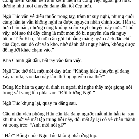
Công thêm khoản tiền anh kiếm thêm từ công việc ngoài giờ nữa,
dường như mọi chuyện đang dần tốt đẹp hơn.
Ngũ Túc vân vê điếu thuốc trong tay, trầm tư suy nghĩ, nhưng cuối
cùng hắn ta vẫn không nghĩ ra được nguyên nhân chính xác. Hắn ta
hơi chán nản, nhưng cũng không xoắn xuýt chuyện này nữa: “Thôi
vậy, nói sao thì đây cũng là một món đồ bị nguyền rủa rất nguy
hiểm. Tiểu Kha, lát nữa cậu gói lại bằng màng ngăn cách đặc chế
của Cục, sau đó cất vào kho, nhớ đánh dấu nguy hiểm, không được
để người khác chạm vào.”
Kha Chinh gật đầu, bắt tay vào làm việc.
Ngũ Túc thở dài, mệt mỏi day trán: “Không hiểu chuyện gì đang
xảy ra nữa, sao dạo này lắm thứ bị nguyền rủa thế?”
Đúng lúc hắn ta quay đi định ra ngoài thì nghe thấy một giọng nói
trong vắt vang lên phía sau: “Đội trưởng Ngũ.”
Ngũ Túc khựng lại, quay ra đằng sau.
Cậu nhân viên phòng Hậu cần kia đang ngước mắt nhìn hắn ta, sau
khi thu bớt vẻ mất tập trung hồi nãy, đôi mắt ấy lại có vẻ chân thành
và trong trẻo: “Anh mới nói gì?”
“Hả?” Bỗng chốc Ngũ Túc không phải ứng kịp.