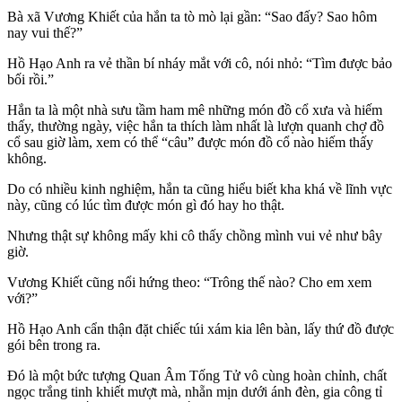
Bà xã Vương Khiết của hắn ta tò mò lại gần: “Sao đấy? Sao hôm
nay vui thế?”
Hồ Hạo Anh ra vẻ thần bí nháy mắt với cô, nói nhỏ: “Tìm được bảo
bối rồi.”
Hắn ta là một nhà sưu tầm ham mê những món đồ cổ xưa và hiếm
thấy, thường ngày, việc hắn ta thích làm nhất là lượn quanh chợ đồ
cổ sau giờ làm, xem có thể “câu” được món đồ cổ nào hiếm thấy
không.
Do có nhiều kinh nghiệm, hắn ta cũng hiểu biết kha khá về lĩnh vực
này, cũng có lúc tìm được món gì đó hay ho thật.
Nhưng thật sự không mấy khi cô thấy chồng mình vui vẻ như bây
giờ.
Vương Khiết cũng nổi hứng theo: “Trông thế nào? Cho em xem
với?”
Hồ Hạo Anh cẩn thận đặt chiếc túi xám kia lên bàn, lấy thứ đồ được
gói bên trong ra.
Đó là một bức tượng Quan Âm Tống Tử vô cùng hoàn chỉnh, chất
ngọc trắng tinh khiết mượt mà, nhẵn mịn dưới ánh đèn, gia công tỉ