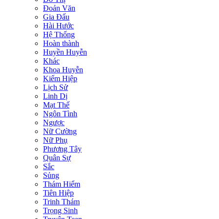
Đoản Văn
Gia Đấu
Hài Hước
Hệ Thống
Hoàn thành
Huyền Huyễn
Khác
Khoa Huyễn
Kiếm Hiệp
Lịch Sử
Linh Dị
Mạt Thế
Ngôn Tình
Ngược
Nữ Cường
Nữ Phụ
Phương Tây
Quân Sự
Sắc
Sủng
Thám Hiểm
Tiên Hiệp
Trinh Thám
Trọng Sinh