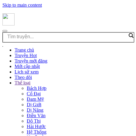
Skip to main content
Trang chủ
Truyện Hot
Truyện mới đăng
Mới cập nhật
Lịch sử xem
Theo dõi
Thể loại
Bách Hợp
Cổ Đại
Đam Mỹ
Dị Giới
Dị Năng
Điền Văn
Đô Thị
Hài Hước
Hệ Thống