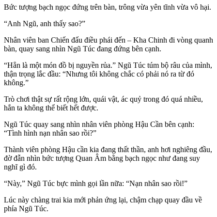
Bức tượng bạch ngọc đứng trên bàn, trông vừa yên tĩnh vừa vô hại.
“Anh Ngũ, anh thấy sao?”
Nhân viên ban Chiến đấu điều phái đến – Kha Chinh đi vòng quanh
bàn, quay sang nhìn Ngũ Túc đang đứng bên cạnh.
“Hẳn là một món đồ bị nguyền rủa.” Ngũ Túc túm bộ râu của mình,
thận trọng lắc đầu: “Nhưng tôi không chắc có phải nó ra từ đó
không.”
Trò chơi thật sự rất rộng lớn, quái vật, ác quỷ trong đó quá nhiều,
hắn ta không thể biết hết được.
Ngũ Túc quay sang nhìn nhân viên phòng Hậu Cần bên cạnh:
“Tình hình nạn nhân sao rồi?”
Thành viên phòng Hậu cần kia đang thất thần, anh hơi nghiêng đầu,
đờ đẫn nhìn bức tượng Quan Âm bằng bạch ngọc như đang suy
nghĩ gì đó.
“Này,” Ngũ Túc bực mình gọi lần nữa: “Nạn nhân sao rồi!”
Lúc này chàng trai kia mới phản ứng lại, chậm chạp quay đầu về
phía Ngũ Túc.