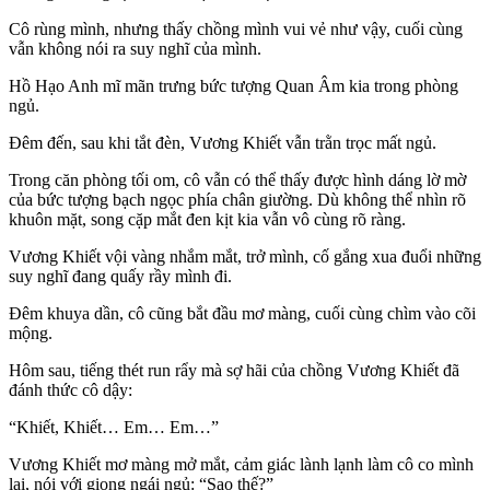
Cô rùng mình, nhưng thấy chồng mình vui vẻ như vậy, cuối cùng
vẫn không nói ra suy nghĩ của mình.
Hồ Hạo Anh mĩ mãn trưng bức tượng Quan Âm kia trong phòng
ngủ.
Đêm đến, sau khi tắt đèn, Vương Khiết vẫn trằn trọc mất ngủ.
Trong căn phòng tối om, cô vẫn có thể thấy được hình dáng lờ mờ
của bức tượng bạch ngọc phía chân giường. Dù không thể nhìn rõ
khuôn mặt, song cặp mắt đen kịt kia vẫn vô cùng rõ ràng.
Vương Khiết vội vàng nhắm mắt, trở mình, cố gắng xua đuổi những
suy nghĩ đang quấy rầy mình đi.
Đêm khuya dần, cô cũng bắt đầu mơ màng, cuối cùng chìm vào cõi
mộng.
Hôm sau, tiếng thét run rẩy mà sợ hãi của chồng Vương Khiết đã
đánh thức cô dậy:
“Khiết, Khiết… Em… Em…”
Vương Khiết mơ màng mở mắt, cảm giác lành lạnh làm cô co mình
lại, nói với giọng ngái ngủ: “Sao thế?”