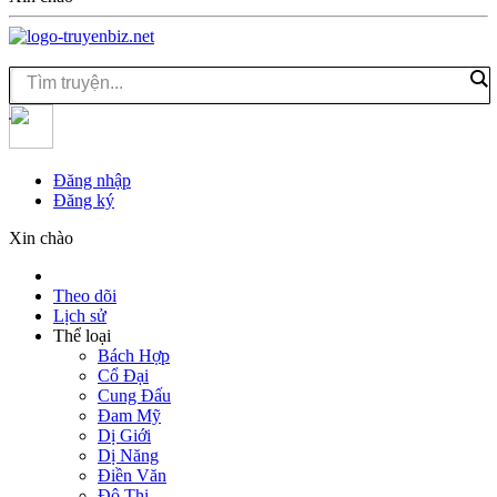
Đăng nhập
Đăng ký
Xin chào
Theo dõi
Lịch sử
Thể loại
Bách Hợp
Cổ Đại
Cung Đấu
Đam Mỹ
Dị Giới
Dị Năng
Điền Văn
Đô Thị