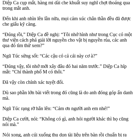
Diệp Ca cụp mắt, hàng mi dài che khuất suy nghĩ chợt thoáng qua
trong mắt anh.
Đến khi anh nhìn lên lần nữa, mọi cảm xúc chân thần đều đã được
che giấu kỹ càng.
“Đúng rồi,” Diệp Ca đề nghị: “Tôi nhớ hình như trong Cục có một
thư viện cách phá giải lời nguyền cho vật bị nguyền rủa, các anh
qua đó tìm thử xem?”
Ngũ Túc sửng sốt: “Các cậu có cả cái này cơ à?”
“Đúng vậy, tôi nhớ mới xây đâu đó hai năm trước.” Diệp Ca híp
mắt: “Chỉ thành phố M có thôi.”
Đã vậy còn chính xác tuyệt đối.
Dù sao phần lớn bài viết trong đó cũng là do anh đóng góp ẩn danh
mà.
Ngũ Túc rạng rỡ hẳn lên: “Cảm ơn người anh em nhé!”
Diệp Ca cười, nói: “Không có gì, anh hỏi người khác thì họ cũng
nói mà.”
Nói xong, anh cúi xuống thu dọn tài liệu trên bàn rồi chuẩn bị ra