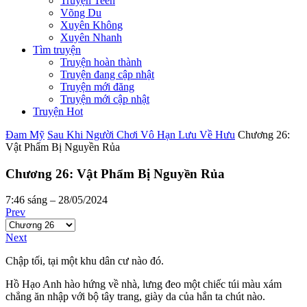
Truyện Teen
Võng Du
Xuyên Không
Xuyên Nhanh
Tìm truyện
Truyện hoàn thành
Truyện đang cập nhật
Truyện mới đăng
Truyện mới cập nhật
Truyện Hot
Đam Mỹ
Sau Khi Người Chơi Vô Hạn Lưu Về Hưu
Chương 26:
Vật Phẩm Bị Nguyền Rủa
Chương 26: Vật Phẩm Bị Nguyền Rủa
7:46 sáng – 28/05/2024
Prev
Next
Chập tối, tại một khu dân cư nào đó.
Hồ Hạo Anh hào hứng về nhà, lưng đeo một chiếc túi màu xám
chẳng ăn nhập với bộ tây trang, giày da của hắn ta chút nào.