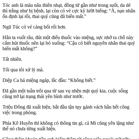
Tóc anh là màu nâu thiên nhạt, đồng tử gần như trong suốt, da dẻ
thì trắng như bị bệnh, lại còn có vẻ cực kỳ lười biếng: “À, nạn nhân
ổn định lại rồi, thai quỷ cũng đã biến mất.”
Ngũ Túc có vẻ càng bối rối hơn.
Hắn ta vuốt râu, đút một điếu thuốc vào miệng, sực nhớ ra chỗ này
cấm hút thuốc nên lại bỏ xuống: “Cậu có biết nguyên nhân thai quỷ
biến mất không?”
Tất nhiên.
Tối qua tôi xử lý mà.
Diệp Ca há miệng ngáp, lắc đầu: “Không biết.”
Đã gần một tuần trôi qua từ sau vụ nhện mặt quỷ kia, cuộc sống
cũng trở lại trạng thái yên bình như trước.
Triệu Đông đã xuất hiện, bắt đầu tận tụy gánh vách hầu hết công
việc trong phòng.
Phía Kê Huyền thì không có thông tin gì, cả Mi cũng yên lặng như
thể nó chưa từng xuất hiện.