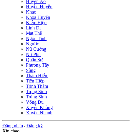
Huyền Ảo
Huyền Huyễn
Khác
Khoa Huyễn
Kiếm Hiệp
Linh Dị
Mạt Thế
Ngôn Tình
Ngược
Nữ Cường
Nữ Phụ
Quân Sự
Phương Tây
Sủng
Thám Hiểm
Tiên Hiệp
Trinh Thám
Trọng Sinh
Trùng Sinh
Võng Du
Xuyên Không
Xuyên Nhanh
Đăng nhập
/
Đăng ký
Xin chào