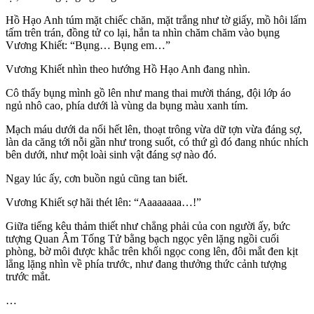
Hồ Hạo Anh túm mặt chiếc chăn, mặt trắng như tờ giấy, mồ hôi lấm
tấm trên trán, đồng tử co lại, hắn ta nhìn chăm chăm vào bụng
Vương Khiết: “Bụng… Bụng em…”
Vương Khiết nhìn theo hướng Hồ Hạo Anh đang nhìn.
Cô thấy bụng mình gồ lên như mang thai mười tháng, đội lớp áo
ngủ nhô cao, phía dưới là vùng da bụng màu xanh tím.
Mạch máu dưới da nổi hết lên, thoạt trông vừa dữ tợn vừa đáng sợ,
làn da căng tới nỗi gần như trong suốt, có thứ gì đó đang nhúc nhích
bên dưới, như một loài sinh vật đáng sợ nào đó.
Ngay lúc ấy, cơn buồn ngủ cũng tan biết.
Vương Khiết sợ hãi thét lên: “Aaaaaaaa…!”
Giữa tiếng kêu thảm thiết như chẳng phải của con người ấy, bức
tượng Quan Âm Tống Tử bằng bạch ngọc yên lặng ngồi cuối
phòng, bờ môi được khắc trên khối ngọc cong lên, đôi mắt đen kịt
lẳng lặng nhìn về phía trước, như đang thưởng thức cảnh tượng
trước mắt.
…