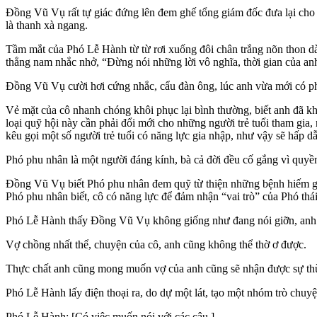
Đồng Vũ Vụ rất tự giác đứng lên đem ghế tổng giám đốc đưa lại cho a
là thanh xà ngang.
Tầm mắt của Phó Lễ Hành từ từ rơi xuống đôi chân trắng nõn thon dài 
thẳng nam nhắc nhở, “Đừng nói những lời vô nghĩa, thời gian của anh
Đồng Vũ Vụ cười hơi cứng nhắc, cẩu đàn ông, lúc anh vừa mới có p
Vẻ mặt của cô nhanh chóng khôi phục lại bình thường, biết anh đã kh
loại quỹ hội này cần phải đổi mới cho những người trẻ tuổi tham gia,
kêu gọi một số người trẻ tuổi có năng lực gia nhập, như vậy sẽ hấp
Phó phu nhân là một người đáng kính, bà cả đời đều cố gắng vì quyền 
Đồng Vũ Vụ biết Phó phu nhân đem quỹ từ thiện những bệnh hiếm gặp ở
Phó phu nhân biết, cô có năng lực để đảm nhận “vai trò” của Phó thái
Phó Lễ Hành thấy Đồng Vũ Vụ không giống như đang nói giỡn, anh suy
Vợ chồng nhất thể, chuyện của cô, anh cũng không thể thờ ơ được.
Thực chất anh cũng mong muốn vợ của anh cũng sẽ nhận được sự thừ
Phó Lễ Hành lấy điện thoại ra, do dự một lát, tạo một nhóm trò chuy
Phó Lễ Hành: [Có việc muốn nói với các cậu.]