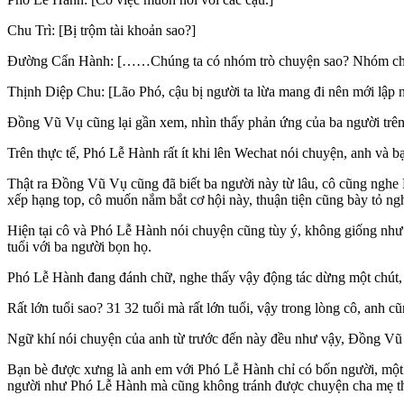
Chu Trì: [Bị trộm tài khoản sao?]
Đường Cẩn Hành: [……Chúng ta có nhóm trò chuyện sao? Nhóm chín
Thịnh Diệp Chu: [Lão Phó, cậu bị người ta lừa mang đi nên mới lập 
Đồng Vũ Vụ cũng lại gần xem, nhìn thấy phản ứng của ba người trên 
Trên thực tế, Phó Lễ Hành rất ít khi lên Wechat nói chuyện, anh và bạ
Thật ra Đồng Vũ Vụ cũng đã biết ba người này từ lâu, cô cũng ngh
xếp hạng top, cô muốn nắm bắt cơ hội này, thuận tiện cũng bày tỏ ng
Hiện tại cô và Phó Lễ Hành nói chuyện cũng tùy ý, không giống như
tuổi với ba người bọn họ.
Phó Lễ Hành đang đánh chữ, nghe thấy vậy động tác dừng một chút, 
Rất lớn tuổi sao? 31 32 tuổi mà rất lớn tuổi, vậy trong lòng cô, anh cũ
Ngữ khí nói chuyện của anh từ trước đến này đều như vậy, Đồng Vũ V
Bạn bè được xưng là anh em với Phó Lễ Hành chỉ có bốn người, một n
người như Phó Lễ Hành mà cũng không tránh được chuyện cha mẹ th