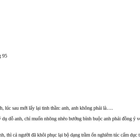
 95
 lúc sau mới lấy lại tinh thần: anh, anh không phải là….
ý dụ dỗ anh, chỉ muốn nhõng nhẽo bướng bỉnh buộc anh phải đồng ý với
ính, thì cả người đã khôi phục lại bộ dạng trầm ổn nghiêm túc cấm dục 