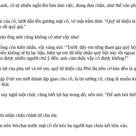
nh, cô tự nhiên ngồi lên bàn làm việc, đung đưa chân, như thể văn phò
của cô, lướt dần lên gương mặt cô, vẻ mặt trầm tĩnh: “Quỹ từ thiện là
 rất quý giá.”
hản ứng anh cũng không có như vậy nha!
ông còn kiên nhẫn, vội vàng nói: “Trước đây em từng tham gia quỹ hội 
 nếu không sẽ bị lạc hậu, hiện tại em đã tiếp nhận quỹ hội này rồi ngo
 dẫn được nhiều người chú ý đến, anh cảm thấy vậy có được không?”
lợi của phụ nữ và trẻ em, quỹ từ thiện của Phó thị trên cơ bản đều là 
 trẻ em mới thành lặp giao cho cô, là tin tưởng cô, cũng là muốn kiểm
 thái.
 nghĩ một chút, cũng biết lợi hại trong đó, nên nói: “Để anh hỏi thử
a nhận chân chính từ cha mẹ.
ện trên Wechat trước mặt cô rồi kéo ba người bạn chưa kết hôn vào.