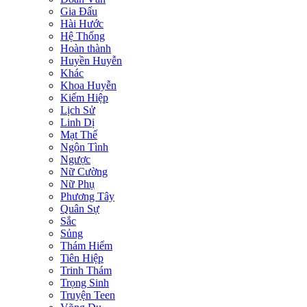
Gia Đấu
Hài Hước
Hệ Thống
Hoàn thành
Huyền Huyễn
Khác
Khoa Huyễn
Kiếm Hiệp
Lịch Sử
Linh Dị
Mạt Thế
Ngôn Tình
Ngược
Nữ Cường
Nữ Phụ
Phương Tây
Quân Sự
Sắc
Sủng
Thám Hiểm
Tiên Hiệp
Trinh Thám
Trọng Sinh
Truyện Teen