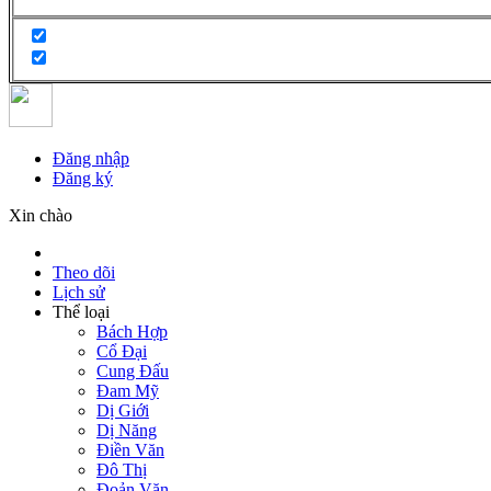
Đăng nhập
Đăng ký
Xin chào
Theo dõi
Lịch sử
Thể loại
Bách Hợp
Cổ Đại
Cung Đấu
Đam Mỹ
Dị Giới
Dị Năng
Điền Văn
Đô Thị
Đoản Văn