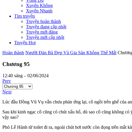
Võng Du
Xuyên Không
Xuyên Nhanh
Tìm truyện
Truyện hoàn thành
Truyện đang cập nhật
Truyện mới đăng
Truyện mới cập nhật
Truyện Hot
Hoàn thành
Người Đàn Bà Đẹp Và Gia Sản Không Thể Mất
Chương
Chương 95
12:40 sáng – 02/06/2024
Prev
Next
Lúc đầu Đồng Vũ Vụ vẫn chưa phản ứng lại, cô ngồi trên ghế của anh,
Sau khi kinh ngạc cô cũng có chút xấu hổ, dù sao cô cũng không có 
vậy sao?
Phó Lễ Hành từ toilet đi ra, ngoài chút hơi nước còn đọng trên mắt k