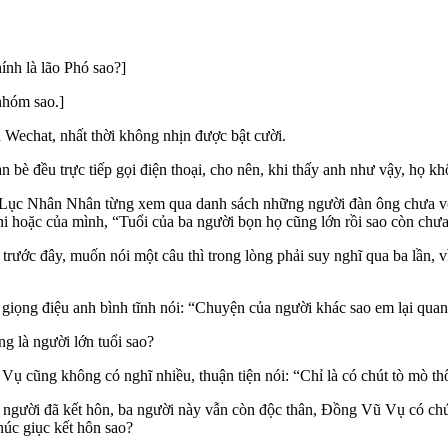
h là lão Phó sao?]
nhóm sao.]
Wechat, nhất thời không nhịn được bật cười.
n bè đều trực tiếp gọi điện thoại, cho nên, khi thấy anh như vậy, họ kh
e Lục Nhân Nhân từng xem qua danh sách những người đàn ông chưa vợ
hi hoặc của mình, “Tuổi của ba người bọn họ cũng lớn rồi sao còn chư
 trước đây, muốn nói một câu thì trong lòng phải suy nghĩ qua ba lầ
giọng điệu anh bình tĩnh nói: “Chuyện của người khác sao em lại qua
ng là người lớn tuổi sao?
ụ cũng không có nghĩ nhiều, thuận tiện nói: “Chỉ là có chút tò mò thô
gười đã kết hôn, ba người này vẫn còn độc thân, Đồng Vũ Vụ có chút t
úc giục kết hôn sao?