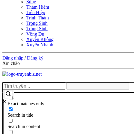
Sủng
Thám Hiểm
Tiên Hiệp
Trinh Thám
Trọng Sinh
Trùng Sinh
Võng Du
Xuyên Không
Xuyên Nhanh
Đăng nhập
/
Đăng ký
Xin chào
Exact matches only
Search in title
Search in content