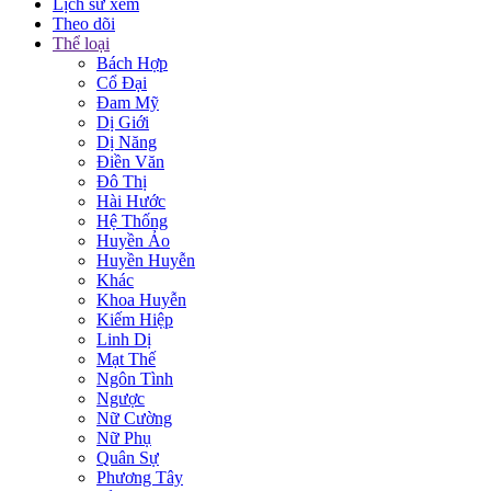
Lịch sử xem
Theo dõi
Thể loại
Bách Hợp
Cổ Đại
Đam Mỹ
Dị Giới
Dị Năng
Điền Văn
Đô Thị
Hài Hước
Hệ Thống
Huyền Ảo
Huyền Huyễn
Khác
Khoa Huyễn
Kiếm Hiệp
Linh Dị
Mạt Thế
Ngôn Tình
Ngược
Nữ Cường
Nữ Phụ
Quân Sự
Phương Tây