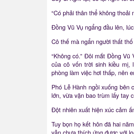
“Có phải thân thể không thoải
Đồng Vũ Vụ ngẩng đầu lên, lúc 
Cô thế mà ngẩn người thất thố
“Không có.” Đôi mắt Đồng Vũ Vụ
của cô vốn trời sinh kiều mị,
phòng làm việc hơi thấp, nên e
Phó Lễ Hành ngồi xuống bên cạ
lớn, vừa vặn bao trùm lấy tay c
Đột nhiên xuất hiện xúc cảm ấ
Tuy bọn họ kết hôn đã hai năm
vẫn chưa thích ứng được với lo