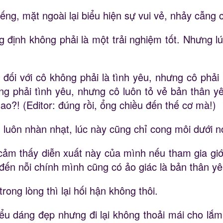
ếng, mặt ngoài lại biểu hiện sự vui vẻ, nhảy cẫng 
g định không phải là một trải nghiệm tốt. Nhưng l
đối với cô không phải là tình yêu, nhưng cô phải 
ng phải tình yêu, nhưng cô luôn tỏ vẻ bản thân yê
ao?! (Editor: đúng rồi, ổng chiều đến thế cơ mà!)
uôn nhàn nhạt, lúc này cũng chỉ cong môi dưới nó
cảm thấy diễn xuất này của mình nếu tham gia giới
u đến nỗi chính mình cũng có ảo giác là bản thân 
rong lòng thì lại hối hận không thôi.
u dáng đẹp nhưng đi lại không thoải mái cho lắm.