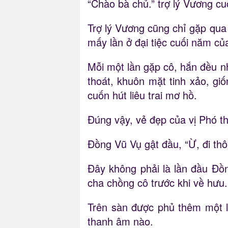
“Chào bà chủ.” trợ lý Vương cuố
Trợ lý Vương cũng chỉ gặp qua
mấy lần ở đại tiệc cuối năm c
Mỗi một lần gặp cô, hắn đều nh
thoát, khuôn mặt tinh xảo, g
cuốn hút liêu trai mơ hồ.
Đúng vậy, vẻ đẹp của vị Phó th
Đồng Vũ Vụ gật đầu, “Ừ, đi thôi
Đây không phải là lần đầu Đồ
cha chồng cô trước khi về hưu.
Trên sàn được phủ thêm một l
thanh âm nào.