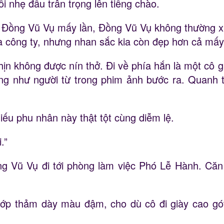
i nhẹ đầu trân trọng lên tiếng chào.
 Đồng Vũ Vụ mấy lần, Đồng Vũ Vụ không thường xu
ủa công ty, nhưng nhan sắc kia còn đẹp hơn cả mấy
ịn không được nín thở. Đi về phía hắn là một cô 
iống như người từ trong phim ảnh bước ra. Quanh
iếu phu nhân này thật tột cùng diễm lệ.
.”
ng Vũ Vụ đi tới phòng làm việc Phó Lễ Hành. Căn 
ớp thảm dày màu đậm, cho dù cô đi giày cao gót