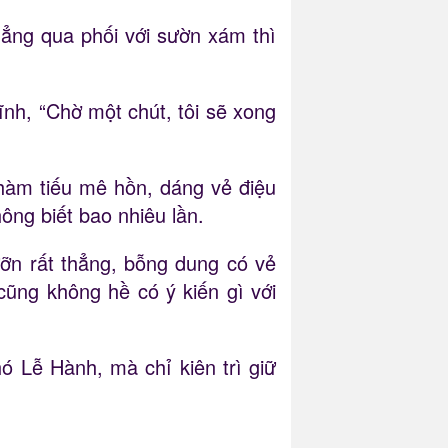
ẳng qua phối với sườn xám thì
nh, “Chờ một chút, tôi sẽ xong
hàm tiếu mê hồn, dáng vẻ điệu
ông biết bao nhiêu lần.
ỡn rất thẳng, bỗng dung có vẻ
cũng không hề có ý kiến gì với
ó Lễ Hành, mà chỉ kiên trì giữ
.