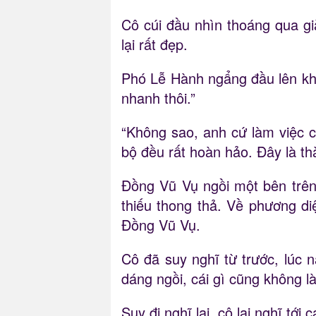
Cô cúi đầu nhìn thoáng qua g
lại rất đẹp.
Phó Lễ Hành ngẩng đầu lên khỏ
nhanh thôi.”
“Không sao, anh cứ làm việc 
bộ đều rất hoàn hảo. Đây là th
Đồng Vũ Vụ ngồi một bên trên
thiếu thong thả. Về phương di
Đồng Vũ Vụ.
Cô đã suy nghĩ từ trước, lúc 
dáng ngồi, cái gì cũng không l
Suy đi nghĩ lại, cô lại nghĩ tới