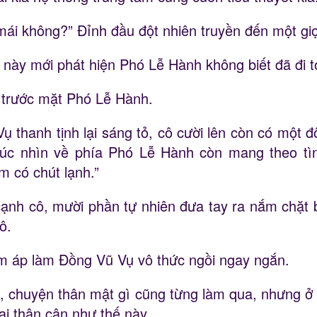
 mái không?” Đỉnh đầu đột nhiên truyền đến một g
này mới phát hiện Phó Lễ Hành không biết đã đi tới 
 trước mặt Phó Lễ Hành.
 thanh tịnh lại sáng tỏ, cô cười lên còn có một 
 lúc nhìn về phía Phó Lễ Hành còn mang theo tìn
m có chút lạnh.”
nh cô, mười phần tự nhiên đưa tay ra nắm chặt b
ô.
m áp làm Đồng Vũ Vụ vô thức ngồi ngay ngắn.
, chuyện thân mật gì cũng từng làm qua, nhưng ở
ại thân cận như thế này.