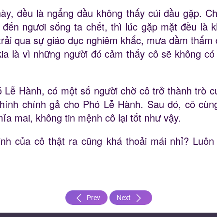
này, đều là ngẩng đầu không thấy cúi đầu gặp. Ch
 đến ngươi sống ta chết, thì lúc gặp mặt đều là
trải qua sự giáo dục nghiêm khắc, mưa dầm thấm đất
kia là vì những người đó cảm thấy cô sẽ không có
ó Lễ Hành, có một số người chờ cô trở thành trò c
chính chính gả cho Phó Lễ Hành. Sau đó, cô cùn
mỉa mai, không tin mệnh cô lại tốt như vậy.
inh của cô thật ra cũng khá thoải mái nhỉ? Luô
Prev
Next