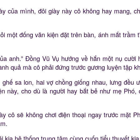
iày của mình, đôi giày này cô không hay mang, ch
i một đống văn kiện đặt trên bàn, ánh mắt trầm tĩ
của anh.” Đồng Vũ Vụ hướng về hắn một nụ cười 
ành quả mà cô phải đứng trước gương luyện tập kh
 ghế sa lon, hai vợ chồng giống nhau, lưng đều ư
ện này, cho dù là người hay bắt bẻ như mẹ Phó, 
này cô sẽ không chơi điện thoại ngay trước mặt Ph
àm.
 cái kia hệ thống trung tâm cùng cuốn tiểu thuyết kia