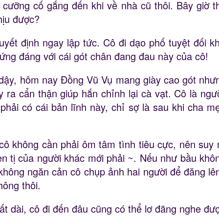
cưỡng cố gắng đến khi về nhà cũ thôi. Bây giờ thì
hịu được?
ết định ngay lập tức. Cô đi dạo phố tuyệt đối k
ng đáng với cái gót chân đang đau này của cô!
dậy, hôm nay Đồng Vũ Vụ mang giày cao gót nhưn
 ra cẩn thận giúp hắn chỉnh lại cà vạt. Cô là người
hải có cái bản lĩnh này, chỉ sợ là sau khi cha mẹ
 cô không cần phải ôm tâm tình tiêu cực, nên suy
 tị của người khác mới phải ~. Nếu như bầu không
hông ngăn cản cô chụp ảnh hai người để đăng lê
hông thôi.
ất dài, cô đi đến đâu cũng có thể lơ đãng nghe đư