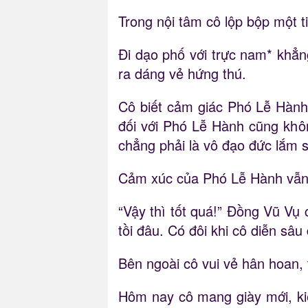
Trong nội tâm cô lộp bộp một ti
Đi dạo phố với trực nam* khẳn
ra dáng vẻ hứng thú.
Cô biết cảm giác Phó Lễ Hành 
đối với Phó Lễ Hành cũng khô
chẳng phải là vô đạo đức lắm s
Cảm xúc của Phó Lễ Hành vẫn l
“Vậy thì tốt quá!” Đồng Vũ Vụ 
tồi đâu. Có đôi khi cô diễn sâ
Bên ngoài cô vui vẻ hân hoan, t
Hôm nay cô mang giày mới, kiể