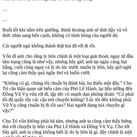
…
…
Buổi tối khi nằm trên giường, thỉnh thoảng anh sẽ tỉnh dậy và vô
thức nhìn sang bên cạnh, không có hình bóng của người đó.
Cái người ngủ không thành thật kia đã rời đi rồi.
Vốn dĩ anh cho rằng ly hôn chính là một loại giải thoát, ngay từ đầu
tâm trạng cũng là như vậy, nhưng bây giờ, anh lại ngày càng hụt
hẫng, cuối cùng ngay cả lý do lúc trước muốn ly hôn, bây giờ nghĩ
lại cũng cảm thấy quá ngây thơ và buồn cười.
“Không có gì, chúng tôi chuẩn bị đánh bài, ba thiếu một đây.” Chu
Trì cẩn thận quan sát biểu cảm của Phó Lễ Hành, lại liên tưởng đến
Đồng Vũ Vụ vừa rời đi, lập tức có mạnh dạn phỏng đoán: “Có phải
tôi đã quấy rầy các cậu nói chuyện không? Lúc tôi đến không phải
Vũ Vụ cũng chuẩn bị đi rồi sao? Hai người đang nói chuyện gì
vậy?”
Chu Trì vốn không phải bà tám, nhưng anh ta cũng cảm thấy hứng
thú với chuyện ly hôn của Phó Lễ Hành và Đồng Vũ Vụ. Cho tới
bây giờ, anh ta cũng không biết lý do ly hôn là gì, đây chính là một