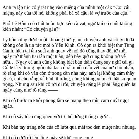
Anh ta lập tức cố ý tát nhẹ vào miệng của mình một cái: “Coi cái
miệng này của tôi nè, không phải bà xã cậu, là vợ trước của cậu.”
Phó Lễ Hành có chút buồn bực kéo cà vạt, ngữ khí có chút không
kiên nhẫn: “Có chuyện gì à?”
Ly hôn cũng được một khoảng thời gian, chuyện anh và cô ly dị đã
không còn là tin tức mới ở Yên Kinh. Cô dọn ra khỏi biệt thự Tùng
Cảnh, hiện tại tần suất anh quay về nơi đó cũng thay đổi từ mỗi
ngày trở thành hai lần một tuần, đến bây giờ cũng không trở về
nữa… Ngay cả anh cũng không biết bản thân đang suy nghĩ cái gì.
Có lẽ là vì trong ngôi nhà kia có rất nhiều dấu vết của nữ chủ nhân,
rõ ràng khi cô vẫn còn ở trong căn nhà này, anh lại không cảm thấy
gì cả, chỉ cho rằng rất bình thường, cũng không xem cô thật sự quan
trọng. Nhưng sau khi cô rời đi rồi, chuyện đáng lẽ phải lãng quên lại
ngày càng nhớ rõ ràng ——
Khi cô bước ra khỏi phòng tắm sẽ mang theo mùi cam quýt ngọt
ngào.
Khi cô sấy tóc cũng quen với tư thế đứng thẳng người.
Khi bàn tay trắng nõn của cô lướt qua mái tóc đen mượt như nhung.
Khi cô cười rộ lên lông mày sẽ khẽ cong cong.