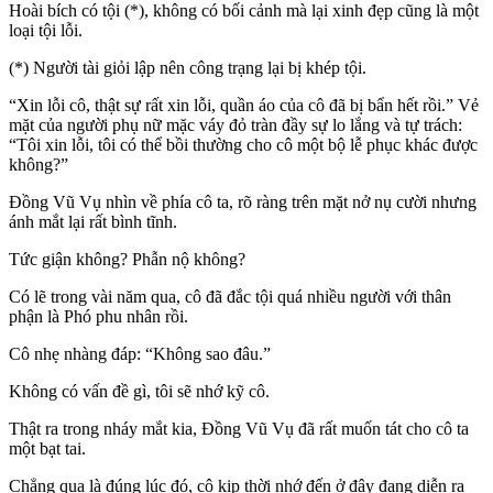
Hoài bích có tội (*), không có bối cảnh mà lại xinh đẹp cũng là một
loại tội lỗi.
(*) Người tài giỏi lập nên công trạng lại bị khép tội.
“Xin lỗi cô, thật sự rất xin lỗi, quần áo của cô đã bị bẩn hết rồi.” Vẻ
mặt của người phụ nữ mặc váy đỏ tràn đầy sự lo lắng và tự trách:
“Tôi xin lỗi, tôi có thể bồi thường cho cô một bộ lễ phục khác được
không?”
Đồng Vũ Vụ nhìn về phía cô ta, rõ ràng trên mặt nở nụ cười nhưng
ánh mắt lại rất bình tĩnh.
Tức giận không? Phẫn nộ không?
Có lẽ trong vài năm qua, cô đã đắc tội quá nhiều người với thân
phận là Phó phu nhân rồi.
Cô nhẹ nhàng đáp: “Không sao đâu.”
Không có vấn đề gì, tôi sẽ nhớ kỹ cô.
Thật ra trong nháy mắt kia, Đồng Vũ Vụ đã rất muốn tát cho cô ta
một bạt tai.
Chẳng qua là đúng lúc đó, cô kịp thời nhớ đến ở đây đang diễn ra