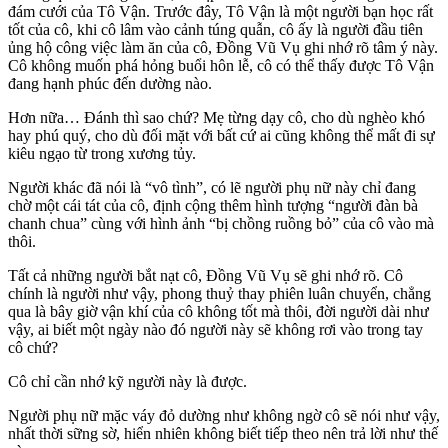
đám cưới của Tô Vận. Trước đây, Tô Vận là một người bạn học rất
tốt của cô, khi cô lâm vào cảnh túng quẫn, cô ấy là người đầu tiên
ủng hộ công việc làm ăn của cô, Đồng Vũ Vụ ghi nhớ rõ tâm ý này.
Cô không muốn phá hỏng buổi hôn lễ, cô có thể thấy được Tô Vận
đang hạnh phúc đến dường nào.
Hơn nữa… Đánh thì sao chứ? Mẹ từng dạy cô, cho dù nghèo khó
hay phú quý, cho dù đối mặt với bất cứ ai cũng không thể mất đi sự
kiêu ngạo từ trong xương tủy.
Người khác đã nói là “vô tình”, có lẽ người phụ nữ này chỉ đang
chờ một cái tát của cô, định cộng thêm hình tượng “người đàn bà
chanh chua” cùng với hình ảnh “bị chồng ruồng bỏ” của cô vào mà
thôi.
Tất cả những người bắt nạt cô, Đồng Vũ Vụ sẽ ghi nhớ rõ. Cô
chính là người như vậy, phong thuỷ thay phiên luân chuyển, chẳng
qua là bây giờ vận khí của cô không tốt mà thôi, đời người dài như
vậy, ai biết một ngày nào đó người này sẽ không rơi vào trong tay
cô chứ?
Cô chỉ cần nhớ kỹ người này là được.
Người phụ nữ mặc váy đỏ dường như không ngờ cô sẽ nói như vậy,
nhất thời sững sờ, hiển nhiên không biết tiếp theo nên trả lời như thế