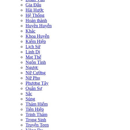
Gia Đấu
Hài Hước
Hệ Thống
Hoàn thành
Huyền Huyễn
Khác
Khoa Huyễn
Kiếm Hiệp
Lịch Sử
Linh Dị
Mạt Thế
Ngôn Tình
Ngược
Nữ Cường
Nữ Phụ
Phương Tây
Quân Sự
Sắc
Sủng
Thám Hiểm
Tiên Hiệp
Trinh Thám
Trọng Sinh
Truyện Teen