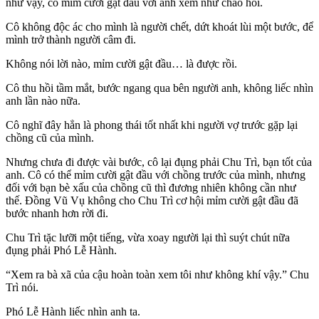
như vậy, cô mỉm cười gật đầu với anh xem như chào hỏi.
Cô không độc ác cho mình là người chết, dứt khoát lùi một bước, để
mình trở thành người câm đi.
Không nói lời nào, mỉm cười gật đầu… là được rồi.
Cô thu hồi tầm mắt, bước ngang qua bên người anh, không liếc nhìn
anh lần nào nữa.
Cô nghĩ đây hẳn là phong thái tốt nhất khi người vợ trước gặp lại
chồng cũ của mình.
Nhưng chưa đi được vài bước, cô lại đụng phải Chu Trì, bạn tốt của
anh. Cô có thể mỉm cười gật đầu với chồng trước của mình, nhưng
đối với bạn bè xấu của chồng cũ thì đương nhiên không cần như
thế. Đồng Vũ Vụ không cho Chu Trì cơ hội mỉm cười gật đầu đã
bước nhanh hơn rời đi.
Chu Trì tặc lưỡi một tiếng, vừa xoay người lại thì suýt chút nữa
đụng phải Phó Lễ Hành.
“Xem ra bà xã của cậu hoàn toàn xem tôi như không khí vậy.” Chu
Trì nói.
Phó Lễ Hành liếc nhìn anh ta.