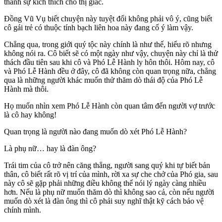
thành sự kích thích cho thị giác.
Đồng Vũ Vụ biết chuyện này tuyệt đối không phải vô ý, cũng biết
cô gái trẻ có thuộc tính bạch liên hoa này đang cố ý làm vậy.
Chẳng qua, trong giới quý tộc này chính là như thế, hiểu rõ nhưng
không nói ra. Cô biết sẽ có một ngày như vậy, chuyện này chỉ là thử
thách đầu tiên sau khi cô và Phó Lễ Hành ly hôn thôi. Hôm nay, cô
và Phó Lễ Hành đều ở đây, cô đã không còn quan trọng nữa, chẳng
qua là những người khác muốn thử thăm dò thái độ của Phó Lễ
Hành mà thôi.
Họ muốn nhìn xem Phó Lễ Hành còn quan tâm đến người vợ trước
là cô hay không!
Quan trọng là người nào đang muốn dò xét Phó Lễ Hành?
Là phụ nữ… hay là đàn ông?
Trái tim của cô trở nên căng thẳng, người sang quý khi tự biết bản
thân, cô biết rất rõ vị trí của mình, rời xa sự che chở của Phó gia, sau
này cô sẽ gặp phải những điều không thể nói lý ngày càng nhiều
hơn. Nếu là phụ nữ muốn thăm dò thì không sao cả, còn nếu người
muốn dò xét là đàn ông thì cô phải suy nghĩ thật kỹ cách bảo vệ
chính mình.