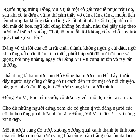
Người đụng trúng Đồng Vũ Vụ là một cô gái mặc lễ phục màu đỏ,
sau khi cô ta đứng vững thì cảm thấy vô cùng lúng túng, muốn tiến
lên nhưng lại không dám, dáng vẻ rất nhút nhát. Cô ta gấp đến độ
đôi mắt đỏ hoe, ngữ khí cũng không ổn định, như thể giây tiếp theo
nước mắt sẽ rơi xuống: “Tôi, tôi xin lỗi, tôi không cố ý, chỗ này trơn
quá, thật sự xin lỗi!”
Dáng vẻ xin lỗi của cô ta rất chân thành, không ngừng cúi đầu, ngữ
khí cũng rất chân thành tha thiết, phối hợp với đôi mắt đỏ hoe và
giọng nói nhẹ nhàng, ngay cả Đồng Vũ Vụ cũng muốn vỗ tay tán
thưởng.
Thật đúng là ba mươi năm Hà Đông ba mươi năm Hà Tây, trước
đây người này cũng chẳng có tư cách đến trước mặt cô nói chuyện,
bây giờ lại có đủ dũng khí đổ rượu vang lên người mình.
Đồng Vũ Vụ khẽ mỉm cười, cô đưa tay vén một lọn tóc ra sau tai.
Cho dù những người đứng xem kia có ghen tị với dáng người của
cô thì họ cũng phải thừa nhận rằng Đồng Vũ Vụ thật sự là vô cùng
xinh đẹp.
Một ít rượu vang đỏ trượt xuống xương quai xanh thanh tú tinh xảo
của cô. Màu đỏ của rượu vang hòa cùng màu trắng của làn da tạo