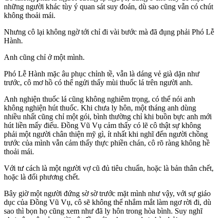
những người khác tùy ý quan sát suy đoán, dù sao cũng vẫn có chút
không thoải mái.
Nhưng cô lại không ngờ tới chỉ đi vài bước mà đã đụng phải Phó Lễ
Hành.
Anh cũng chỉ ở một mình.
Phó Lễ Hành mặc âu phục chỉnh tề, vẫn là dáng vẻ già dặn như
trước, cô mơ hồ có thể ngửi thấy mùi thuốc lá trên người anh.
Anh nghiện thuốc lá cũng không nghiêm trọng, có thể nói anh
không nghiện hút thuốc. Khi chưa ly hôn, một tháng anh dùng
nhiều nhất cũng chỉ một gói, bình thường chỉ khi buồn bực anh mới
hút liền mấy điếu. Đồng Vũ Vụ cảm thấy có lẽ cô thật sự không
phải một người chân thiện mỹ gì, ít nhất khi nghĩ đến người chồng
trước của mình vẫn cảm thấy thực phiền chán, cô rõ ràng không hề
thoải mái.
Với tư cách là một người vợ cũ đủ tiêu chuẩn, hoặc là bản thân chết,
hoặc là đối phương chết.
Bây giờ một người đứng sờ sờ trước mặt mình như vậy, với sự giáo
dục của Đồng Vũ Vụ, cô sẽ không thể nhắm mắt làm ngơ rời đi, dù
sao thì bọn họ cũng xem như đã ly hôn trong hòa bình. Suy nghĩ