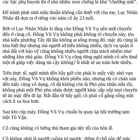
các bậc phụ huynh thì ở nhà nhiều xem chừng là khá “chướng mắt”.
Để tránh phát sinh mâu thuẫn không cần thiết với cha mẹ, Lục Nhân
Nhân đã dọn ra ở riêng vào năm cô ấy 23 tuổi.
Bởi vì Lục Nhân Nhân lo lắng cho Đồng Vũ Vụ nên mới chuyển
đến ở cùng cô. Đồng Vũ Vụ không phải không rõ chuyện này, tòa
nhà kiểu phương Tây đã lâu không ai sống trong đó, mặc dù cũng là
khu biệt thự nhưng mà người sở hữu không nhiều, dịch vụ quản lí
nhà đất với bảo vệ cũng không nhiều người chịu trách nhiệm như
những khu nhà giàu. Đồng Vũ Vụ cũng từng nghĩ mình có nên thuê
một dì giúp việc đáng tin cậy không? Ít nhất sẽ an toàn hơn nhiều.
Trên thực tế, nghĩ mình đến bây giờ còn phải lo mấy việc nhỏ vụn
vặt này, Đồng Vũ Vụ không khỏi phiền não, nhưng dù có chán nản
đến mấy cũng vô dụng, cô đã không còn là Phó phu nhân nữa rồi,
không phải một Phó phu nhân được người khác sắp xếp mọi chuyện
từ ăn mặc đến đi lại. Bắt đầu từ bây giờ, cô phải cố gắng sống một
cách ít xa hoa hơn.
Sau khi cúp máy, Đồng Vũ Vụ chuẩn bị quay lại hội trường tạm
biệt Tô Vận.
Cô cũng không có hứng thú tham gia tiệc tối của hôn lễ.
Cô không phải là người cuồng tự ngược, đứng ở chỗ này để mặc