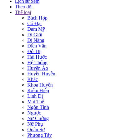
Lịch sử xem
Theo dõi
Thể loại
Bách Hợp
Cổ Đại
Đam Mỹ
Dị Giới
Dị Năng
Điền Văn
Đô Thị
Hài Hước
Hệ Thống
Huyền Ảo
Huyền Huyễn
Khác
Khoa Huyễn
Kiếm Hiệp
Linh Dị
Mạt Thế
Ngôn Tình
Ngược
Nữ Cường
Nữ Phụ
Quân Sự
Phương Tây