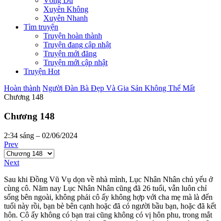
Võng Du
Xuyên Không
Xuyên Nhanh
Tìm truyện
Truyện hoàn thành
Truyện đang cập nhật
Truyện mới đăng
Truyện mới cập nhật
Truyện Hot
Hoàn thành
Người Đàn Bà Đẹp Và Gia Sản Không Thể Mất
Chương 148
Chương 148
2:34 sáng – 02/06/2024
Prev
Next
Sau khi Đồng Vũ Vụ dọn về nhà mình, Lục Nhân Nhân chủ yếu ở
cùng cô. Năm nay Lục Nhân Nhân cũng đã 26 tuổi, vẫn luôn chỉ
sống bên ngoài, không phải cô ấy không hợp với cha mẹ mà là đến
tuổi này rồi, bạn bè bên cạnh hoặc đã có người bầu bạn, hoặc đã kết
hôn. Cô ấy không có bạn trai cũng không có vị hôn phu, trong mắt