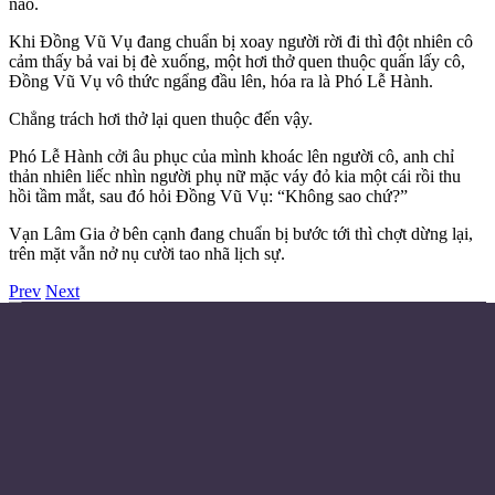
nào.
Khi Đồng Vũ Vụ đang chuẩn bị xoay người rời đi thì đột nhiên cô
cảm thấy bả vai bị đè xuống, một hơi thở quen thuộc quấn lấy cô,
Đồng Vũ Vụ vô thức ngẩng đầu lên, hóa ra là Phó Lễ Hành.
Chẳng trách hơi thở lại quen thuộc đến vậy.
Phó Lễ Hành cởi âu phục của mình khoác lên người cô, anh chỉ
thản nhiên liếc nhìn người phụ nữ mặc váy đỏ kia một cái rồi thu
hồi tầm mắt, sau đó hỏi Đồng Vũ Vụ: “Không sao chứ?”
Vạn Lâm Gia ở bên cạnh đang chuẩn bị bước tới thì chợt dừng lại,
trên mặt vẫn nở nụ cười tao nhã lịch sự.
Prev
Next
Điều khoản sử dụng
Chính sách bảo mật
Liên hệ đặt quảng cáo
Email:
© Copyright 2024 - Made with ❤️