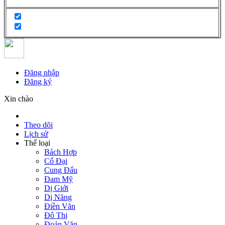
Đăng nhập
Đăng ký
Xin chào
Theo dõi
Lịch sử
Thể loại
Bách Hợp
Cổ Đại
Cung Đấu
Đam Mỹ
Dị Giới
Dị Năng
Điền Văn
Đô Thị
Đoản Văn