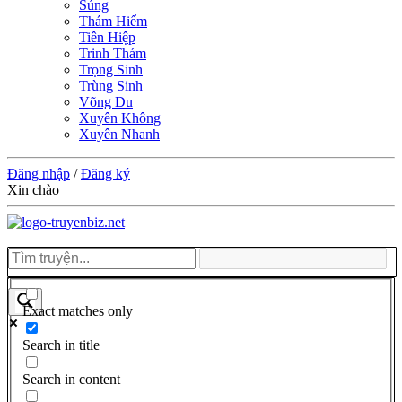
Sủng
Thám Hiểm
Tiên Hiệp
Trinh Thám
Trọng Sinh
Trùng Sinh
Võng Du
Xuyên Không
Xuyên Nhanh
Đăng nhập
/
Đăng ký
Xin chào
Exact matches only
Search in title
Search in content