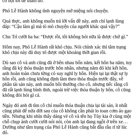
cơ hội tốt để thăm dò.
Phó Lễ Hành không tình nguyện mở miệng nói chuyện.
Quả thực, anh không muốn trả lời vấn đề này, anh chỉ lạnh lùng
đáp: “Cậu làm gì mà tò mò chuyện của người khác quá vậy?”
Chu Trì cười ha ha: “Được rồi, tôi không hỏi nữa là được chứ gì.”
Hôm nay, Phó Lễ Hành rất khó chịu. Nói chính xác thì tâm trạng
khó chịu này đã duy trì được một khoảng thời gian rồi.
Dù sao cô và anh cũng đã ở bên nhau bốn năm, kết hôn ba năm, tuy
rằng đã ký thỏa thuận trước hôn nhân, nhưng năm đó khi kết hôn,
anh hoàn toàn chưa từng có suy nghĩ ly hôn. Hiện tại lại thật sự ly
hôn rồi, anh cũng không định làm theo thỏa thuận trước đây, về
phần tài sản này, anh muốn bồi thường cho cô, nhưng tiếc rằng cô
đã rất lạnh lùng bình tĩnh, ngoài trừ việc thỏa thuận ly hôn, cô cũng
không đòi hỏi gì cả.
Ngày đó anh đi tìm cô chỉ muốn thỏa thuận chia lại tài sản, ít nhất
cũng phải để nửa đời sau của cô không cần phải lo toan cơm áo gạo
tiền. Nhưng khi nhìn thấy dáng vẻ cô và tên họ Tùy kia ở cùng một
chỗ chụp ảnh cười cười nói nói, còn anh lại đang ngồi ở trên xe…
Dường như tâm trạng của Phó Lễ Hành cũng bắt đầu rầu rĩ từ lúc
đó.