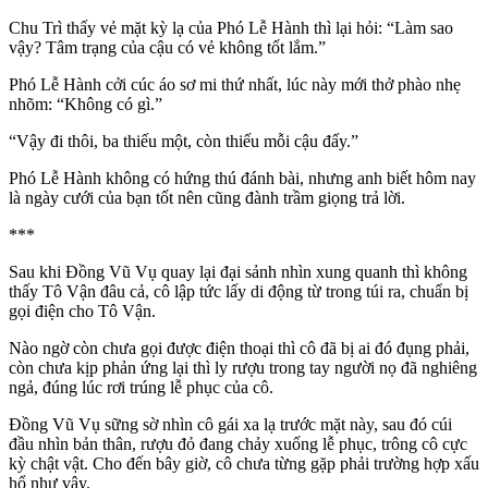
Chu Trì thấy vẻ mặt kỳ lạ của Phó Lễ Hành thì lại hỏi: “Làm sao
vậy? Tâm trạng của cậu có vẻ không tốt lắm.”
Phó Lễ Hành cởi cúc áo sơ mi thứ nhất, lúc này mới thở phào nhẹ
nhõm: “Không có gì.”
“Vậy đi thôi, ba thiếu một, còn thiếu mỗi cậu đấy.”
Phó Lễ Hành không có hứng thú đánh bài, nhưng anh biết hôm nay
là ngày cưới của bạn tốt nên cũng đành trầm giọng trả lời.
***
Sau khi Đồng Vũ Vụ quay lại đại sảnh nhìn xung quanh thì không
thấy Tô Vận đâu cả, cô lập tức lấy di động từ trong túi ra, chuẩn bị
gọi điện cho Tô Vận.
Nào ngờ còn chưa gọi được điện thoại thì cô đã bị ai đó đụng phải,
còn chưa kịp phản ứng lại thì ly rượu trong tay người nọ đã nghiêng
ngả, đúng lúc rơi trúng lễ phục của cô.
Đồng Vũ Vụ sững sờ nhìn cô gái xa lạ trước mặt này, sau đó cúi
đầu nhìn bản thân, rượu đỏ đang chảy xuống lễ phục, trông cô cực
kỳ chật vật. Cho đến bây giờ, cô chưa từng gặp phải trường hợp xấu
hổ như vậy.