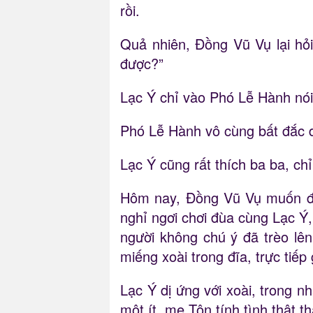
rồi.
Quả nhiên, Đồng Vũ Vụ lại hỏ
được?”
Lạc Ý chỉ vào Phó Lễ Hành nói:
Phó Lễ Hành vô cùng bất đắc d
Lạc Ý cũng rất thích ba ba, ch
Hôm nay, Đồng Vũ Vụ muốn đế
nghỉ ngơi chơi đùa cùng Lạc Ý,
người không chú ý đã trèo l
miếng xoài trong đĩa, trực tiếp
Lạc Ý dị ứng với xoài, trong 
một ít, mẹ Tôn tính tình thật 