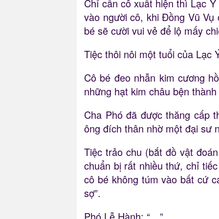
Chỉ cần cô xuất hiện thì Lạc Ý
vào người cô, khi Đồng Vũ Vụ c
bé sẽ cười vui vẻ để lộ mấy ch
Tiệc thôi nôi một tuổi của Lạc
Cô bé đeo nhẫn kim cương hồn
những hạt kim châu bện thành v
Cha Phó đã được thăng cấp th
ông đích thân nhờ một đại sư n
Tiệc trảo chu (bắt đồ vật đoá
chuẩn bị rất nhiều thứ, chỉ ti
cô bé không túm vào bất cứ cái
sợ”.
Phó Lễ Hành: “…”