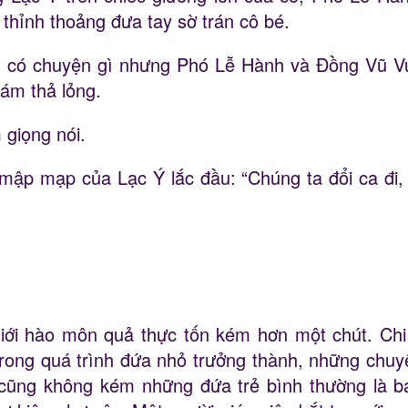
thỉnh thoảng đưa tay sờ trán cô bé.
g có chuyện gì nhưng Phó Lễ Hành và Đồng Vũ Vụ
ám thả lỏng.
 giọng nói.
p mạp của Lạc Ý lắc đầu: “Chúng ta đổi ca đi, an
giới hào môn quả thực tốn kém hơn một chút. Chi
trong quá trình đứa nhỏ trưởng thành, những chu
 cũng không kém những đứa trẻ bình thường là 