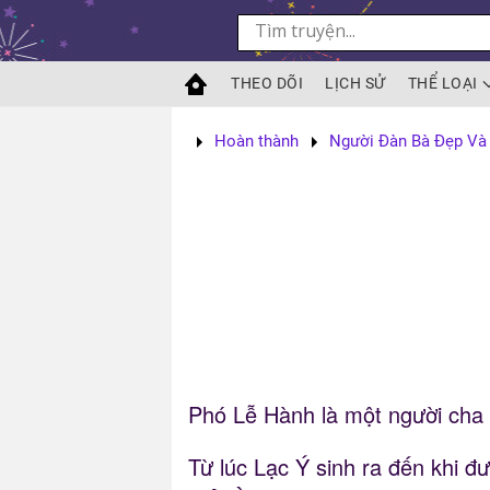
Skip to main content
THEO DÕI
LỊCH SỬ
THỂ LOẠI
Hoàn thành
Người Đàn Bà Đẹp Và
Phó Lễ Hành là một người cha 
Từ lúc Lạc Ý sinh ra đến khi đ