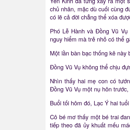
Yên Kinh đã từng xảy ra một s
chủ nhân, mặc dù cuối cùng đ
có lẽ cả đời chẳng thể xóa đượ
Phó Lễ Hành và Đồng Vũ Vụ k
nguy hiểm mà trẻ nhỏ có thể g
Một lần bàn bạc thống kê này 
Đồng Vũ Vụ không thể chịu đựn
Nhìn thấy hai mẹ con có tướn
Đồng Vũ Vụ một nụ hôn trước, s
Buổi tối hôm đó, Lạc Ý hai tuổ
Cô bé mơ thấy một bé trai đang
tiếp theo đã ủy khuất mếu má