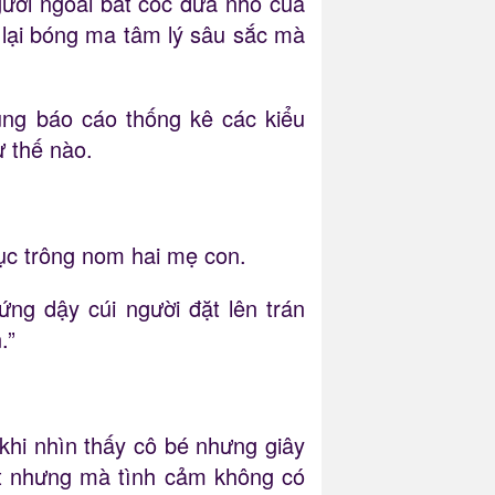
gười ngoài bắt cóc đứa nhỏ của
lại bóng ma tâm lý sâu sắc mà
ng báo cáo thống kê các kiểu
 thế nào.
ục trông nom hai mẹ con.
ng dậy cúi người đặt lên trán
.”
 khi nhìn thấy cô bé nhưng giây
ắt nhưng mà tình cảm không có