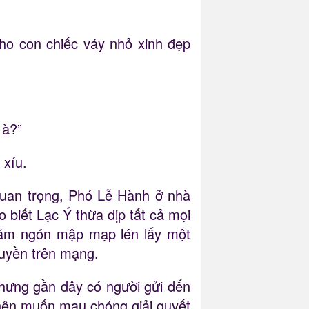
ho con chiếc váy nhỏ xinh đẹp
 à?”
 xíu.
uan trọng, Phó Lễ Hành ở nhà
 biết Lạc Ý thừa dịp tất cả mọi
năm ngón mập mạp lén lấy một
truyền trên mạng.
nhưng gần đây có người gửi đến
í nên muốn mau chóng giải quyết