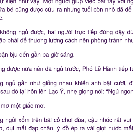
ự kiện như vậy. Một người giúp việc bắt tay với n
ứa bé cũng được cứu ra nhưng tuổi còn nhỏ đã để 
c.
hông ngủ được, hai người trực tiếp đứng dậy dù
ặp phải để thương lượng cách nên phòng tránh như
bận bịu đến gần ba giờ sáng.
g được nữa nên đã ngủ trước, Phó Lễ Hành tiếp t
g ngủ gần như giống nhau khiến anh bật cười, đứ
au đó lại hôn lên Lạc Ý, nhẹ giọng nói: “Ngủ ngon
i mơ một giấc mơ.
 ngồi xổm trên bãi cỏ chơi đùa, cậu nhóc rất vui
o, dụi mắt đạp chân, ý đồ ép ra vài giọt nước m