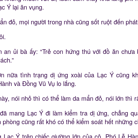
c Ý lại ăn vụng.
ẩn đỏ, mọi người trong nhà cũng sốt ruột đến phát
ôi.
 an ủi bà ấy: “Trẻ con hứng thú với đồ ăn chưa 
ách.”
ơn nữa tình trạng dị ứng xoài của Lạc Ý cũng 
Hành và Đồng Vũ Vụ lo lắng.
y, nói nhỏ thì có thể làm da mẩn đỏ, nói lớn thì r
 đã mang Lạc Ý đi làm kiểm tra dị ứng, chẳng qua
 phòng cũng rất khó có thể kiểm soát hết những c
g Lạc Ý trên chiếc giường lớn của cô, Phó Lễ Hà