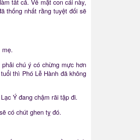
àm tất cả. Về mặt con cái này,
 thống nhất rằng tuyệt đối sẽ
g mẹ.
àng phải chú ý có chừng mực hơn
 tuổi thì Phó Lễ Hành đã không
Lạc Ý đang chậm rãi tập đi.
sẽ có chút ghen tỵ đó.