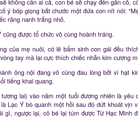
 sẽ không cần ai cả, con bé sẽ chạy đến gần cô, cò
ố ý bóp giọng bắt chước một đứa con nít nói: “Mẹ 
iếc răng nanh trắng nhỏ.
 Ý cũng được tổ chức vô cùng hoành tráng.
g của mẹ nuôi, có lẽ bẩm sinh con gái đều thích
òng tay mà lại cực thích chiếc nhẫn kim cương mi
ành ông nội đang vô cùng đau lòng bởi vì hạt kim
ổi tiếng khai quang.
n tương lai) vào năm một tuổi đương nhiên là yêu 
ếc là Lạc Ý bò quanh một hồi sau đó dứt khoát vịn
 gì, ngược lại, cô bé lại túm được Từ Hạc Minh đa