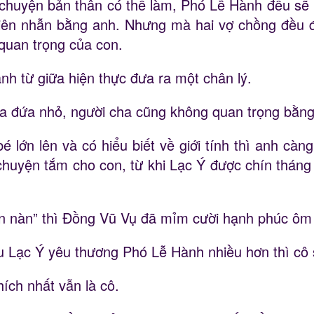
 chuyện bản thân có thể làm, Phó Lễ Hành đều sẽ l
iên nhẫn bằng anh. Nhưng mà hai vợ chồng đều đã
 quan trọng của con.
h từ giữa hiện thực đưa ra một chân lý.
 của đứa nhỏ, người cha cũng không quan trọng bằn
bé lớn lên và có hiểu biết về giới tính thì anh c
 chuyện tắm cho con, từ khi Lạc Ý được chín tháng
n nàn” thì Đồng Vũ Vụ đã mỉm cười hạnh phúc ôm 
u Lạc Ý yêu thương Phó Lễ Hành nhiều hơn thì cô 
ích nhất vẫn là cô.