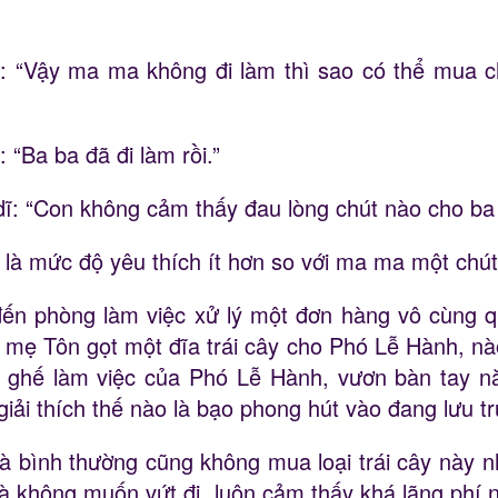
i: “Vậy ma ma không đi làm thì sao có thể mua c
 “Ba ba đã đi làm rồi.”
ĩ: “Con không cảm thấy đau lòng chút nào cho ba
ỉ là mức độ yêu thích ít hơn so với ma ma một chút
n phòng làm việc xử lý một đơn hàng vô cùng q
 mẹ Tôn gọt một đĩa trái cây cho Phó Lễ Hành, nào
ên ghế làm việc của Phó Lễ Hành, vươn bàn tay 
 giải thích thế nào là bạo phong hút vào đang lưu 
nhà bình thường cũng không mua loại trái cây này 
thà không muốn vứt đi, luôn cảm thấy khá lãng ph