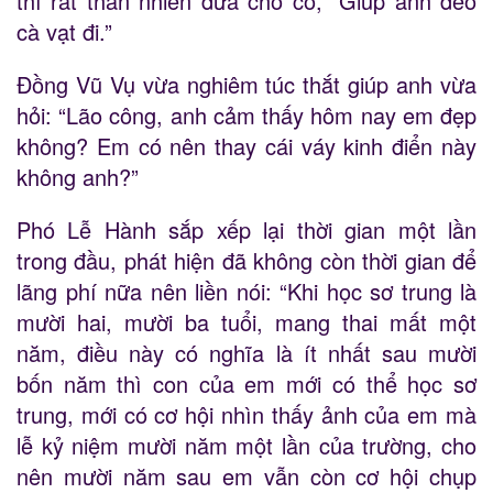
thì rất thản nhiên đưa cho cô, “Giúp anh đeo
cà vạt đi.”
Đồng Vũ Vụ vừa nghiêm túc thắt giúp anh vừa
hỏi: “Lão công, anh cảm thấy hôm nay em đẹp
không? Em có nên thay cái váy kinh điển này
không anh?”
Phó Lễ Hành sắp xếp lại thời gian một lần
trong đầu, phát hiện đã không còn thời gian để
lãng phí nữa nên liền nói: “Khi học sơ trung là
mười hai, mười ba tuổi, mang thai mất một
năm, điều này có nghĩa là ít nhất sau mười
bốn năm thì con của em mới có thể học sơ
trung, mới có cơ hội nhìn thấy ảnh của em mà
lễ kỷ niệm mười năm một lần của trường, cho
nên mười năm sau em vẫn còn cơ hội chụp