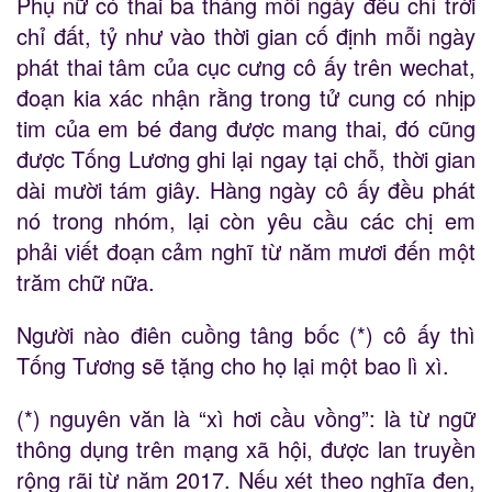
Phụ nữ có thai ba tháng mỗi ngày đều chỉ trời
chỉ đất, tỷ như vào thời gian cố định mỗi ngày
phát thai tâm của cục cưng cô ấy trên wechat,
đoạn kia xác nhận rằng trong tử cung có nhịp
tim của em bé đang được mang thai, đó cũng
được Tống Lương ghi lại ngay tại chỗ, thời gian
dài mười tám giây. Hàng ngày cô ấy đều phát
nó trong nhóm, lại còn yêu cầu các chị em
phải viết đoạn cảm nghĩ từ năm mươi đến một
trăm chữ nữa.
Người nào điên cuồng tâng bốc (*) cô ấy thì
Tống Tương sẽ tặng cho họ lại một bao lì xì.
(*) nguyên văn là “xì hơi cầu vồng”: là từ ngữ
thông dụng trên mạng xã hội, được lan truyền
rộng rãi từ năm 2017. Nếu xét theo nghĩa đen,