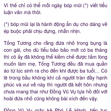
Vì thế chỉ có thể mỗi ngày bóp mũi (*) viết tiểu
luận văn mà thôi.
(*) bóp mũi lại là hành động ẩn dụ cho dáng vẻ
ép buộc phải chịu đựng, nhẫn nhịn.
Tống Tương cho rằng đứa nhỏ trong bụng là
con gái, cho dù tiểu bảo bảo mới có ba tháng
thì cô ấy đã không thể kiềm chế được tấm lòng
muốn làm mẹ, Tống Tương đều đã mua quần
áo từ lúc sinh ra cho đến khi được ba tuổi… Có
lẽ trong bầu không khí cả người tràn đầy hạnh
phúc và vui vẻ này thì người đã kết hôn nhưng
chưa mang thai như Đồng Vũ Vụ tựa hồ đối với
hoài đứa nhỏ cũng không bài xích đến vậy.
Đồng Vũ Vụ mặc kệ Phó Lễ Hành, tiếp tục