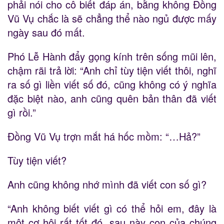
phải nói cho cô biết đáp án, bằng không Đồng
Vũ Vụ chắc là sẽ chẳng thể nào ngủ được mấy
ngày sau đó mất.
Phó Lễ Hành đẩy gọng kính trên sống mũi lên,
chậm rãi trả lời: “Anh chỉ tùy tiện viết thôi, nghĩ
ra số gì liền viết số đó, cũng không có ý nghĩa
đặc biệt nào, anh cũng quên bản thân đã viết
gì rồi.”
Đồng Vũ Vụ trợn mắt há hốc mồm: “…Hả?”
Tùy tiện viết?
Anh cũng không nhớ mình đã viết con số gì?
“Anh không biết viết gì có thể hỏi em, đây là
một cơ hội rất tốt đó, sau này con của chúng