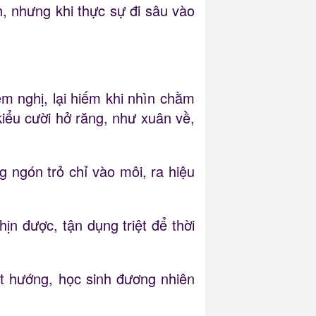
h, nhưng khi thực sự đi sâu vào
êm nghị, lại hiếm khi nhìn chằm
ểu cười hở ​​răng, như xuân về,
g ngón trỏ chỉ vào môi, ra hiệu
ịn được, tận dụng triệt để thời
ột hướng, học sinh đương nhiên