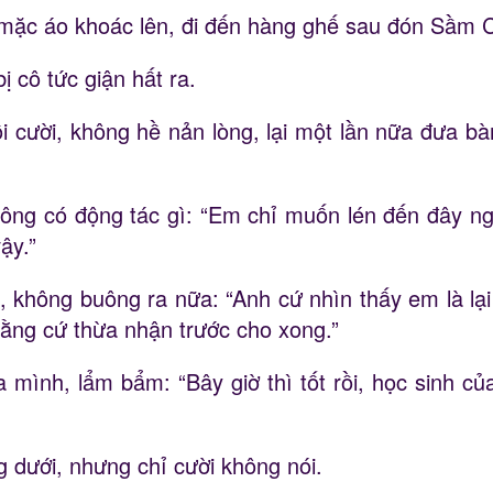
Vụ mặc áo khoác lên, đi đến hàng ghế sau đón Sầm 
 cô tức giận hất ra.
i cười, không hề nản lòng, lại một lần nữa đưa bà
hông có động tác gì: “Em chỉ muốn lén đến đây ng
ậy.”
 không buông ra nữa: “Anh cứ nhìn thấy em là lạ
bằng cứ thừa nhận trước cho xong.”
mình, lẩm bẩm: “Bây giờ thì tốt rồi, học sinh củ
g dưới, nhưng chỉ cười không nói.