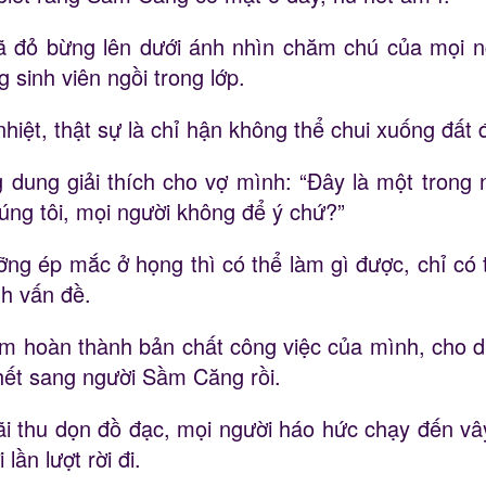
ã đỏ bừng lên dưới ánh nhìn chăm chú của mọi ngư
sinh viên ngồi trong lớp.
hiệt, thật sự là chỉ hận không thể chui xuống đất 
g dung giải thích cho vợ mình: “Đây là một trong
ng tôi, mọi người không để ý chứ?”
ng ép mắc ở họng thì có thể làm gì được, chỉ có t
nh vấn đề.
tâm hoàn thành bản chất công việc của mình, cho d
hết sang người Sầm Căng rồi.
ãi thu dọn đồ đạc, mọi người háo hức chạy đến v
lần lượt rời đi.