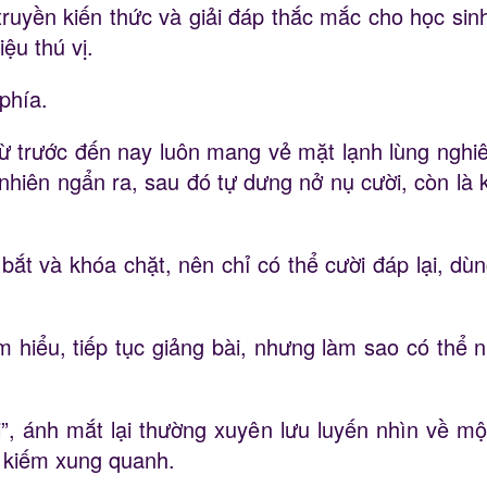
truyền kiến thức và giải đáp thắc mắc cho học sin
ệu thú vị.
phía.
từ trước đến nay luôn mang vẻ mặt lạnh lùng nghi
hiên ngẩn ra, sau đó tự dưng nở nụ cười, còn là ki
t và khóa chặt, nên chỉ có thể cười đáp lại, dùn
hiểu, tiếp tục giảng bài, nhưng làm sao có thể nh
i”, ánh mắt lại thường xuyên lưu luyến nhìn về m
m kiếm xung quanh.