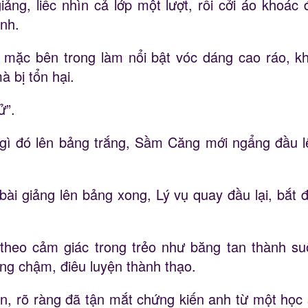
ảng, liếc nhìn cả lớp một lượt, rồi cởi áo khoác
anh.
 mặc bên trong làm nổi bật vóc dáng cao ráo, k
à bị tổn hại.
ử”.
 gì đó lên bảng trắng, Sầm Căng mới ngẩng đầu l
bài giảng lên bảng xong, Lý vụ quay đầu lại, bắt đ
heo cảm giác trong trẻo như băng tan thành suối
ng chậm, điêu luyện thành thạo.
rõ ràng đã tận mắt chứng kiến ​​​​anh từ một học 