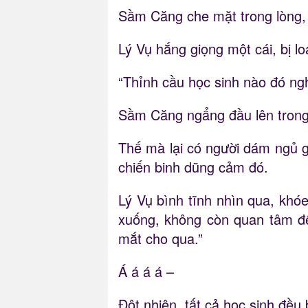
Sầm Căng che mặt trong lòng, 
Lý Vụ hắng giọng một cái, bị l
“Thỉnh cầu học sinh nào đó ngh
Sầm Căng ngẩng đầu lên trong 
Thế mà lại có người dám ngủ g
chiến binh dũng cảm đó.
Lý Vụ bình tĩnh nhìn qua, khóe 
xuống, không còn quan tâm đế
mắt cho qua.”
Á á á á –
Đột nhiên, tất cả học sinh đều