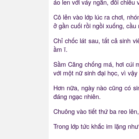
áo len với váy ngắn, đối chiếu 
Cô lẻn vào lớp lúc ra chơi, nh
ở gần cuối rồi ngồi xuống, cầ
Chỉ chốc lát sau, tất cả sinh v
ầm ĩ.
Sầm Căng chống má, hơi cúi mặt
với một nữ sinh đại học, vì vậ
Hơn nữa, ngày nào cũng có si
đáng ngạc nhiên.
Chuông vào tiết thứ ba reo lên
Trong lớp tức khắc im lặng nh