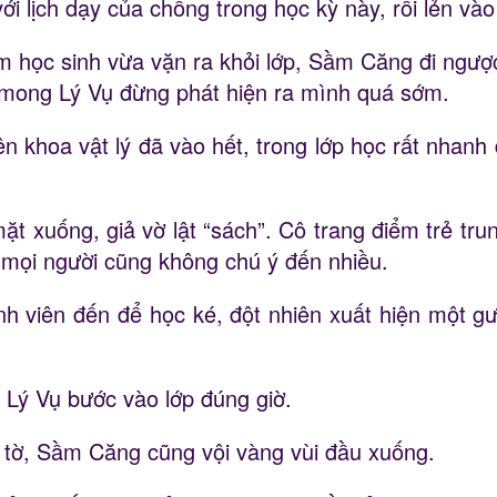
với lịch dạy của chồng trong học kỳ này, rồi lẻn và
óm học sinh vừa vặn ra khỏi lớp, Sầm Căng đi ngược
u mong Lý Vụ đừng phát hiện ra mình quá sớm.
iên khoa vật lý đã vào hết, trong lớp học rất nhan
 xuống, giả vờ lật “sách”. Cô trang điểm trẻ tru
y mọi người cũng không chú ý đến nhiều.
nh viên đến để học ké, đột nhiên xuất hiện một g
, Lý Vụ bước vào lớp đúng giờ.
ư tờ, Sầm Căng cũng vội vàng vùi đầu xuống.