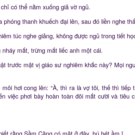
chỉ có thể nằm xuống giả vờ ngủ.
oa phóng thanh khuếch đại lên, sau đó liền nghe th
iêm túc nghe giảng, không được ngủ trong tiết học
nháy mắt, trừng mắt liếc anh một cái.
ật trước mặt vị giáo sư nghiêm khắc này? Mọi ngườ
môi hơi cong lên: “À, thì ra là vợ tôi, thế thì tiếp
n việc phơi bày hoàn toàn đôi mắt cười và tiêu c
 biết rằng Sầm Căng có mặt ở đây, hú hét ầm ĩ.