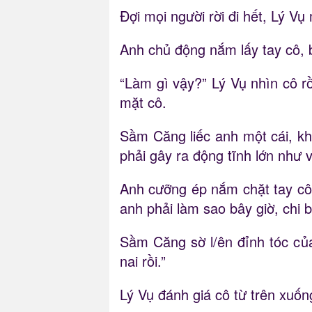
Đợi mọi người rời đi hết, Lý 
Anh chủ động nắm lấy tay cô, bị
“Làm gì vậy?” Lý Vụ nhìn cô rồ
mặt cô.
Sầm Căng liếc anh một cái, k
phải gây ra động tĩnh lớn như v
Anh cưỡng ép nắm chặt tay cô,
anh phải làm sao bây giờ, chi 
Sầm Căng sờ l/ên đỉnh tóc của 
nai rồi.”
Lý Vụ đánh giá cô từ trên xuốn