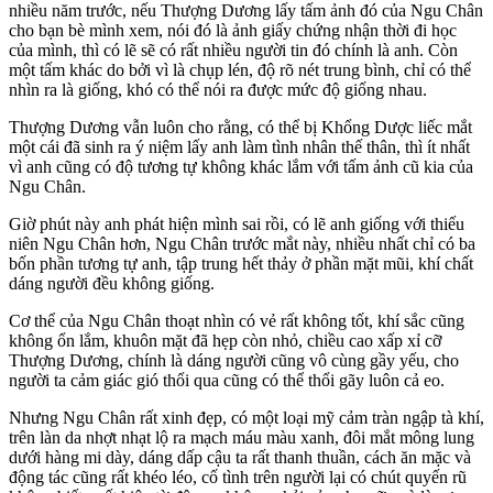
nhiều năm trước, nếu Thượng Dương lấy tấm ảnh đó của Ngu Chân
cho bạn bè mình xem, nói đó là ảnh giấy chứng nhận thời đi học
của mình, thì có lẽ sẽ có rất nhiều người tin đó chính là anh. Còn
một tấm khác do bởi vì là chụp lén, độ rõ nét trung bình, chỉ có thể
nhìn ra là giống, khó có thể nói ra được mức độ giống nhau.
Thượng Dương vẫn luôn cho rằng, có thể bị Khổng Dược liếc mắt
một cái đã sinh ra ý niệm lấy anh làm tình nhân thế thân, thì ít nhất
vì anh cũng có độ tương tự không khác lắm với tấm ảnh cũ kia của
Ngu Chân.
Giờ phút này anh phát hiện mình sai rồi, có lẽ anh giống với thiếu
niên Ngu Chân hơn, Ngu Chân trước mắt này, nhiều nhất chỉ có ba
bốn phần tương tự anh, tập trung hết thảy ở phần mặt mũi, khí chất
dáng người đều không giống.
Cơ thể của Ngu Chân thoạt nhìn có vẻ rất không tốt, khí sắc cũng
không ổn lắm, khuôn mặt đã hẹp còn nhỏ, chiều cao xấp xỉ cỡ
Thượng Dương, chính là dáng người cũng vô cùng gầy yếu, cho
người ta cảm giác gió thổi qua cũng có thể thổi gãy luôn cả eo.
Nhưng Ngu Chân rất xinh đẹp, có một loại mỹ cảm tràn ngập tà khí,
trên làn da nhợt nhạt lộ ra mạch máu màu xanh, đôi mắt mông lung
dưới hàng mi dày, dáng dấp cậu ta rất thanh thuần, cách ăn mặc và
động tác cũng rất khéo léo, cố tình trên người lại có chút quyến rũ