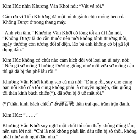
Kim Húc nhìn Khương Vân Khởi nói: “Vất vả rồi.”
Cảm ơn vì Tiểu Khương đã một mình gánh chịu móng heo của
Khổng Dược ở trong thang máy.
“Anh yên tâm,” Khương Vân Khởi có lòng tốt an ủi hắn nói,
“Khổng Dược là do cắn thuốc nên mới không bình thường thôi,
ngày thường còn tương đối sĩ diện, lão bà anh không có bị gã lợi
dụng đâu.”
Kim Húc không có chút nào cảm kích đối với loại an ủi này, nói:
“Nếu gã sờ mông Thượng Dương giống như mới vừa sờ mông cậu
thì gã đã bị tàn phế lâu rồi.”
Khương Vân Khởi không sao cả mà nói: “Đúng rồi, suy cho cùng
bạn nối khố của tôi cũng không phải là chuyện nghiệp, đâu giống
tôi thân kinh bách chiến(*), đã sớm bị ô uế mất rồi.”
(*)“thân kinh bách chiến” 身經百戰 thân trải qua trăm trận đánh.
Kim Húc: “……”
Khương Vân Khởi suy nghĩ một chút thì cảm thấy không đúng lắm,
nên sửa lời nói: “Chỉ là nói không phải lần đầu tiên bị sờ thôi, không
phải như anh nghĩ đâu nha.”