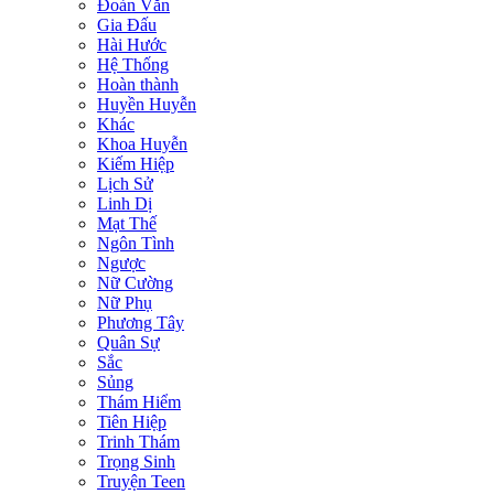
Đoản Văn
Gia Đấu
Hài Hước
Hệ Thống
Hoàn thành
Huyền Huyễn
Khác
Khoa Huyễn
Kiếm Hiệp
Lịch Sử
Linh Dị
Mạt Thế
Ngôn Tình
Ngược
Nữ Cường
Nữ Phụ
Phương Tây
Quân Sự
Sắc
Sủng
Thám Hiểm
Tiên Hiệp
Trinh Thám
Trọng Sinh
Truyện Teen