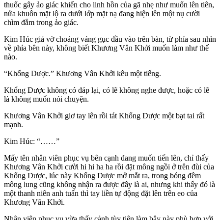
thuốc gây ảo giác khiến cho linh hồn của gã nhẹ như muốn lên tiên,
nửa khuôn mặt lộ ra dưới lớp mặt nạ đang hiện lên một nụ cười
chìm đắm trong ảo giác.
Kim Húc giả vờ choáng váng gục đầu vào trên bàn, từ phía sau nhìn
về phía bên này, không biết Khương Vân Khởi muốn làm như thế
nào.
“Khổng Dược.” Khương Vân Khởi kêu một tiếng.
Khổng Dược không có đáp lại, có lẽ không nghe được, hoặc có lẽ
là không muốn nói chuyện.
Khương Vân Khởi giơ tay lên rồi tát Khổng Dược một bạt tai rất
mạnh.
Kim Húc: “……”
Mấy tên nhân viên phục vụ bên cạnh đang muốn tiến lên, chỉ thấy
Khương Vân Khởi cười hi hi ha ha rồi đặt mông ngồi ở trên đùi của
Khổng Dược, lúc này Khổng Dược mở mắt ra, trong bóng đêm
mông lung cũng không nhận ra được đây là ai, nhưng khi thấy đó là
một thanh niên anh tuấn thì tay liền tự động đặt lên trên eo của
Khương Vân Khởi.
Nhân viên phục vụ vừa thấy cảnh tùy tiện làm bậy này phù hợp với