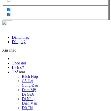
Đăng nhập
Đăng ký
Xin chào
Theo dõi
Lịch sử
Thể loại
Bách Hợp
Cổ Đại
Cung Đấu
Đam Mỹ
Dị Giới
Dị Năng
Điền Văn
Đô Thị