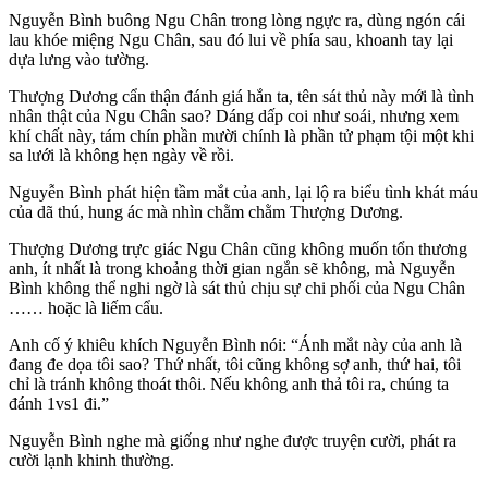
Nguyễn Bình buông Ngu Chân trong lòng ngực ra, dùng ngón cái
lau khóe miệng Ngu Chân, sau đó lui về phía sau, khoanh tay lại
dựa lưng vào tường.
Thượng Dương cẩn thận đánh giá hắn ta, tên sát thủ này mới là tình
nhân thật của Ngu Chân sao? Dáng dấp coi như soái, nhưng xem
khí chất này, tám chín phần mười chính là phần tử phạm tội một khi
sa lưới là không hẹn ngày về rồi.
Nguyễn Bình phát hiện tầm mắt của anh, lại lộ ra biểu tình khát máu
của dã thú, hung ác mà nhìn chằm chằm Thượng Dương.
Thượng Dương trực giác Ngu Chân cũng không muốn tổn thương
anh, ít nhất là trong khoảng thời gian ngắn sẽ không, mà Nguyễn
Bình không thể nghi ngờ là sát thủ chịu sự chi phối của Ngu Chân
…… hoặc là liếm cẩu.
Anh cố ý khiêu khích Nguyễn Bình nói: “Ánh mắt này của anh là
đang đe dọa tôi sao? Thứ nhất, tôi cũng không sợ anh, thứ hai, tôi
chỉ là tránh không thoát thôi. Nếu không anh thả tôi ra, chúng ta
đánh 1vs1 đi.”
Nguyễn Bình nghe mà giống như nghe được truyện cười, phát ra
cười lạnh khinh thường.