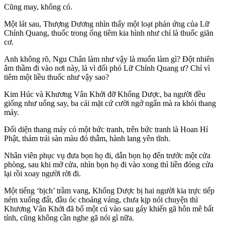
Cũng may, không có.
Một lát sau, Thượng Dương nhìn thấy một loạt phản ứng của Lữ
Chính Quang, thuốc trong ống tiêm kia hình như chỉ là thuốc giãn
cơ.
Anh không rõ, Ngu Chân làm như vậy là muốn làm gì? Đột nhiên
âm thầm đi vào nơi này, là vì đối phó Lữ Chính Quang ư? Chỉ vì
tiêm một liều thuốc như vậy sao?
Kim Húc và Khương Vân Khởi đỡ Khổng Dược, ba người đều
giống như uống say, ba cái mặt cứ cười ngớ ngẩn mà ra khỏi thang
máy.
Đối diện thang máy có một bức tranh, trên bức tranh là Hoan Hỉ
Phật, thảm trải sàn màu đỏ thẫm, hành lang yên tĩnh.
Nhân viên phục vụ đưa bọn họ đi, dẫn bọn họ đến trước một cửa
phòng, sau khi mở cửa, nhìn bọn họ đi vào xong thì liền đóng cửa
lại rồi xoay người rời đi.
Một tiếng ‘bịch’ trầm vang, Khổng Dược bị hai người kia trực tiếp
ném xuống đất, đầu óc choáng váng, chưa kịp nói chuyện thì
Khương Vân Khởi đã bổ một cú vào sau gáy khiến gã hôn mê bất
tỉnh, cũng không cần nghe gã nói gì nữa.