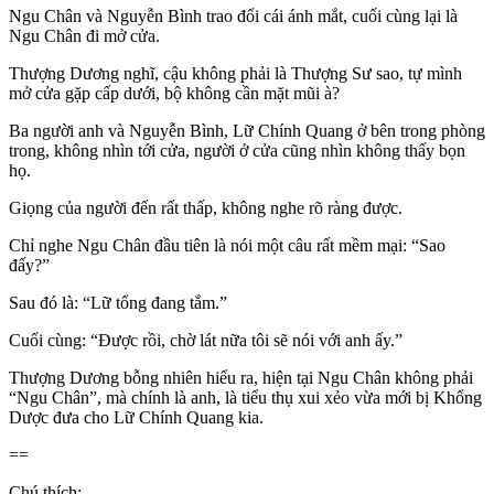
Ngu Chân và Nguyễn Bình trao đổi cái ánh mắt, cuối cùng lại là
Ngu Chân đi mở cửa.
Thượng Dương nghĩ, cậu không phải là Thượng Sư sao, tự mình
mở cửa gặp cấp dưới, bộ không cần mặt mũi à?
Ba người anh và Nguyễn Bình, Lữ Chính Quang ở bên trong phòng
trong, không nhìn tới cửa, người ở cửa cũng nhìn không thấy bọn
họ.
Giọng của người đến rất thấp, không nghe rõ ràng được.
Chỉ nghe Ngu Chân đầu tiên là nói một câu rất mềm mại: “Sao
đấy?”
Sau đó là: “Lữ tổng đang tắm.”
Cuối cùng: “Được rồi, chờ lát nữa tôi sẽ nói với anh ấy.”
Thượng Dương bỗng nhiên hiểu ra, hiện tại Ngu Chân không phải
“Ngu Chân”, mà chính là anh, là tiểu thụ xui xẻo vừa mới bị Khổng
Dược đưa cho Lữ Chính Quang kia.
==
Chú thích: