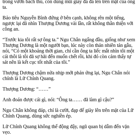
trong vườn bách thú, còn dùng mũi giày đá đá lên trên mặt của ông
ta.
Bảo tiêu Nguyễn Bình đứng ở bên cạnh, không rên một tiếng,
ngược lại đã nhìn Thượng Dương vài lần, rất không thân thiện với
công an.
“Trước kia tôi rất sợ ông ta.” Ngu Chân ngẩng đầu, giống như xem
Thượng Dương là một người bạn, lúc này còn thản nhiên tán gẫu,
nói, “Có một khoảng thời gian, chỉ cần ông ta liếc mắt nhìn tôi một
cái thôi là tôi đã sợ hãi đến muốn chết rồi, khi đó còn cảm thấy tự
sát nên là kết cục tốt nhất của tôi.”
Thượng Dương chậm nửa nhịp mới phản ứng lại, Ngu Chân nói
chính là Lữ Chính Quang.
Thượng Dương: “……”
Anh đoán được cái gì, nói: “Ông ta…… đã làm gì cậu?”
Ngu Chân không đáp, chỉ là cười, đạp đế giày lên trên mặt của Lữ
Chính Quang, dùng sức nghiền ép.
Lữ Chính Quang không thể động đậy, ngũ quan bị dẫm đến vặn
vẹo.