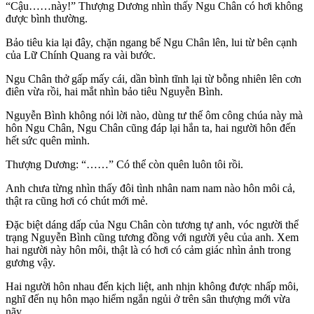
“Cậu……này!” Thượng Dương nhìn thấy Ngu Chân có hơi không
được bình thường.
Bảo tiêu kia lại đây, chặn ngang bế Ngu Chân lên, lui từ bên cạnh
của Lữ Chính Quang ra vài bước.
Ngu Chân thở gấp mấy cái, dần bình tĩnh lại từ bỗng nhiên lên cơn
điên vừa rồi, hai mắt nhìn bảo tiêu Nguyễn Bình.
Nguyễn Bình không nói lời nào, dùng tư thế ôm công chúa này mà
hôn Ngu Chân, Ngu Chân cũng đáp lại hắn ta, hai người hôn đến
hết sức quên mình.
Thượng Dương: “……” Có thể còn quên luôn tôi rồi.
Anh chưa từng nhìn thấy đôi tình nhân nam nam nào hôn môi cả,
thật ra cũng hơi có chút mới mẻ.
Đặc biệt dáng dấp của Ngu Chân còn tương tự anh, vóc người thể
trạng Nguyễn Bình cũng tương đồng với người yêu của anh. Xem
hai người này hôn môi, thật là có hơi có cảm giác nhìn ảnh trong
gương vậy.
Hai người hôn nhau đến kịch liệt, anh nhịn không được nhấp môi,
nghĩ đến nụ hôn mạo hiểm ngắn ngủi ở trên sân thượng mới vừa
nãy.