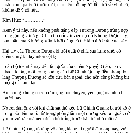
hoàn cảnh party ở trước mặt, cho nên mỗi người liền trở về vị trí cũ,
không để ý tới nữa.
Kim Húc: “…………”
Xem ý tứ này, nếu không phải dáng dấp Thượng Dương trùng hợp
trông giống với Ngu Chân thì đối với việc dụ dỗ Khổng Dược này,
bản thân của Khương Vân Khởi cũng có thể làm được rất xuất sắc.
Hai tay của Thượng Dương bị trói quặt ở phía sau lưng ghế, cổ
chân cũng bị dây nilon cột lại.
Toàn bộ tòa nhà này đều là người của Chân Nguyệt Giáo, hai vị
khách không mời trong phòng của Lữ Chính Quang đều không lo
lắng Thượng Dương sẽ kêu cứu bên ngoài, cho nên cũng không bịt
miệng của anh lại.
Anh cũng không có ý mở miệng nói chuyện, yên lặng mà nhìn hai
người này.
Người đàn ông với khí chất sát thủ kéo Lữ Chính Quang bị trói gô ở
trong bồn tắm ra rồi từ trong phòng tắm một đường kéo ra ngoài, cứ
y như vứt rác mà ném đến chỗ trống trước bàn trà nhỏ một cái.
Lữ Chính Quang rõ ràng vô cùng kiêng kị người đàn ông này, vừa