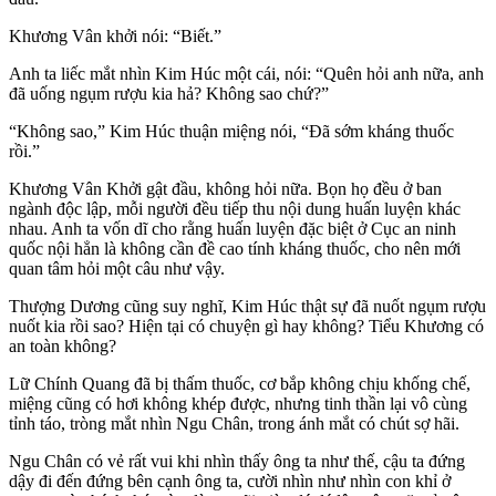
Khương Vân khởi nói: “Biết.”
Anh ta liếc mắt nhìn Kim Húc một cái, nói: “Quên hỏi anh nữa, anh
đã uống ngụm rượu kia hả? Không sao chứ?”
“Không sao,” Kim Húc thuận miệng nói, “Đã sớm kháng thuốc
rồi.”
Khương Vân Khởi gật đầu, không hỏi nữa. Bọn họ đều ở ban
ngành độc lập, mỗi người đều tiếp thu nội dung huấn luyện khác
nhau. Anh ta vốn dĩ cho rằng huấn luyện đặc biệt ở Cục an ninh
quốc nội hẳn là không cần đề cao tính kháng thuốc, cho nên mới
quan tâm hỏi một câu như vậy.
Thượng Dương cũng suy nghĩ, Kim Húc thật sự đã nuốt ngụm rượu
nuốt kia rồi sao? Hiện tại có chuyện gì hay không? Tiểu Khương có
an toàn không?
Lữ Chính Quang đã bị thấm thuốc, cơ bắp không chịu khống chế,
miệng cũng có hơi không khép được, nhưng tinh thần lại vô cùng
tỉnh táo, tròng mắt nhìn Ngu Chân, trong ánh mắt có chút sợ hãi.
Ngu Chân có vẻ rất vui khi nhìn thấy ông ta như thế, cậu ta đứng
dậy đi đến đứng bên cạnh ông ta, cười nhìn như nhìn con khỉ ở