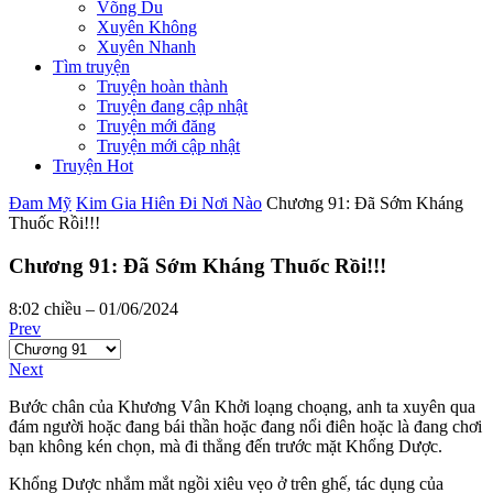
Võng Du
Xuyên Không
Xuyên Nhanh
Tìm truyện
Truyện hoàn thành
Truyện đang cập nhật
Truyện mới đăng
Truyện mới cập nhật
Truyện Hot
Đam Mỹ
Kim Gia Hiên Đi Nơi Nào
Chương 91: Đã Sớm Kháng
Thuốc Rồi!!!
Chương 91: Đã Sớm Kháng Thuốc Rồi!!!
8:02 chiều – 01/06/2024
Prev
Next
Bước chân của Khương Vân Khởi loạng choạng, anh ta xuyên qua
đám người hoặc đang bái thần hoặc đang nổi điên hoặc là đang chơi
bạn không kén chọn, mà đi thẳng đến trước mặt Khổng Dược.
Khổng Dược nhắm mắt ngồi xiêu vẹo ở trên ghế, tác dụng của