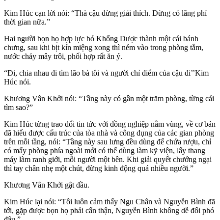
Kim Húc cạn lời nói: “Thà cậu đừng giải thích. Đừng có lãng phí
thời gian nữa.”
Hai người bọn họ hợp lực bó Khổng Dược thành một cái bánh
chưng, sau khi bịt kín miệng xong thì ném vào trong phòng tắm,
nước chảy mây trôi, phối hợp rất ăn ý.
“Đi, chia nhau đi tìm lão bà tôi và người chỉ điểm của cậu đi’’Kim
Húc nói.
Khương Vân Khởi nói: “Tầng này có gần một trăm phòng, từng cái
tìm sao?”
Kim Húc từng trao đổi tin tức với đồng nghiệp nằm vùng, về cơ bản
đã hiểu được cấu trúc của tòa nhà và công dụng của các gian phòng
trên mỗi tầng, nói: “Tầng này sau lưng đều dùng để chứa rượu, chỉ
có mấy phòng phía ngoài mới có thể dùng làm kỹ viện, lấy thang
máy làm ranh giới, mỗi người một bên. Khi giải quyết chướng ngại
thì tay chân nhẹ một chút, đừng kinh động quá nhiều người.”
Khương Vân Khởi gật đầu.
Kim Húc lại nói: “Tôi luôn cảm thấy Ngu Chân và Nguyễn Bình đã
tới, gặp được bọn họ phải cẩn thận, Nguyễn Bình không dễ đối phó
đâu.”