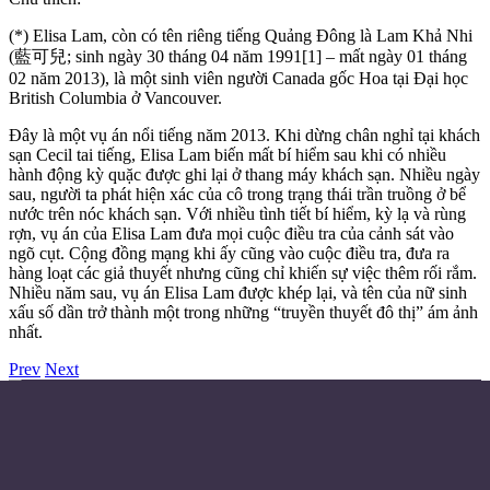
(*) Elisa Lam, còn có tên riêng tiếng Quảng Đông là Lam Khả Nhi
(藍可兒; sinh ngày 30 tháng 04 năm 1991[1] – mất ngày 01 tháng
02 năm 2013), là một sinh viên người Canada gốc Hoa tại Đại học
British Columbia ở Vancouver.
Đây là một vụ án nổi tiếng năm 2013. Khi dừng chân nghỉ tại khách
sạn Cecil tai tiếng, Elisa Lam biến mất bí hiểm sau khi có nhiều
hành động kỳ quặc được ghi lại ở thang máy khách sạn. Nhiều ngày
sau, người ta phát hiện xác của cô trong trạng thái trần truồng ở bể
nước trên nóc khách sạn. Với nhiều tình tiết bí hiểm, kỳ lạ và rùng
rợn, vụ án của Elisa Lam đưa mọi cuộc điều tra của cảnh sát vào
ngõ cụt. Cộng đồng mạng khi ấy cũng vào cuộc điều tra, đưa ra
hàng loạt các giả thuyết nhưng cũng chỉ khiến sự việc thêm rối rắm.
Nhiều năm sau, vụ án Elisa Lam được khép lại, và tên của nữ sinh
xấu số dần trở thành một trong những “truyền thuyết đô thị” ám ảnh
nhất.
Prev
Next
Điều khoản sử dụng
Chính sách bảo mật
Liên hệ đặt quảng cáo