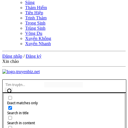
Sủng
Thám Hiểm
Tiên Hiệp
Trinh Thám
Trọng Sinh
Trùng Sinh
Võng Du
Xuyên Không
Xuyên Nhanh
Đăng nhập
/
Đăng ký
Xin chào
Exact matches only
Search in title
Search in content