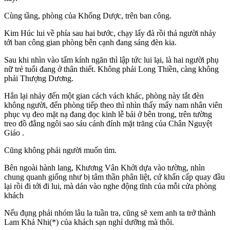
Cùng tầng, phòng của Khổng Dược, trên ban công.
Kim Húc lui về phía sau hai bước, chạy lấy đà rồi thả người nhảy
tới ban công gian phòng bên cạnh đang sáng đèn kia.
Sau khi nhìn vào tấm kính ngăn thì lập tức lui lại, là hai người phụ
nữ trẻ tuổi đang ở thân thiết. Không phải Long Thiền, càng không
phải Thượng Dương.
Hắn lại nhảy đến một gian cách vách khác, phòng này tắt đèn
không người, đến phòng tiếp theo thì nhìn thấy mấy nam nhân viên
phục vụ đeo mặt nạ đang đọc kinh lễ bái ở bên trong, trên tường
treo đồ đằng ngôi sao sáu cánh đính mặt trăng của Chân Nguyệt
Giáo .
Cũng không phải người muốn tìm.
Bên ngoài hành lang, Khương Vân Khởi dựa vào tường, nhìn
chung quanh giống như bị tâm thần phân liệt, cứ khẩn cấp quay đầu
lại rồi đi tới đi lui, mà dán vào nghe động tĩnh của mỗi cửa phòng
khách
Nếu đụng phải nhóm lâu la tuần tra, cũng sẽ xem anh ta trở thành
Lam Khả Nhi(*) của khách sạn nghỉ dưỡng mà thôi.