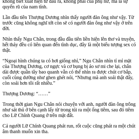
không biết xuất hiện từ đâu ra, không phải của phụ nữ, mà là sự
quyến rũ của nam tính.
Lần đầu tiên Thượng Dương nhìn thấy người đàn ông như vậy. Từ
trước cũng không nghĩ tới còn sẽ có người đàn ông như vậy ở trên
đời.
Nhìn thấy Ngu Chân, trong đầu đầu tiên liền hiện lên thơ và truyện,
hết thảy đều có liên quan đến tình dục, đây là một biểu tượng sex có
thật.
“Ngoại hình chúng ta có hơi giống nhỉ,” Ngu Chân nhìn tỉ mỉ mặt
của Thượng Dương, cơ ngực và cơ bụng bị áo sơ mi che lại, chân
dài được quần tây bao quanh vẫn có thể nhìn ra được chút cơ bắp,
cuối cùng dường như ghen ghét nói, “Nhưng mà anh soái thật đấy,
còn soái hơn tôi rất nhiều.”
Thượng Dương: “……”
Trong thời gian Ngu Chân nói chuyện với anh, người đàn ông trông
như sát thủ ở bên cạnh lấy từ trong túi ra một ống tiêm, sau đó tiêm
cho Lữ Chính Quang ở trên mặt đất.
Cả người Lữ Chính Quang phát run, rốt cuộc cũng phát ra một chút
âm thanh muốn xin tha.