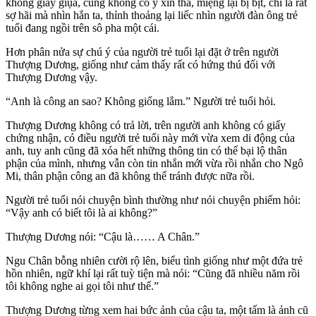
không giãy giụa, cũng không có ý xin tha, miệng lại bị bịt, chỉ là rất
sợ hãi mà nhìn hắn ta, thỉnh thoảng lại liếc nhìn người đàn ông trẻ
tuổi đang ngồi trên sô pha một cái.
Hơn phân nửa sự chú ý của người trẻ tuổi lại đặt ở trên người
Thượng Dương, giống như cảm thấy rất có hứng thú đối với
Thượng Dương vậy.
“Anh là công an sao? Không giống lắm.” Người trẻ tuổi hỏi.
Thượng Dương không có trả lời, trên người anh không có giấy
chứng nhận, có điều người trẻ tuổi này mới vừa xem di động của
anh, tuy anh cũng đã xóa hết những thông tin có thể bại lộ thân
phận của mình, nhưng vẫn còn tin nhắn mới vừa rồi nhắn cho Ngô
Mi, thân phận công an đã không thể tránh được nữa rồi.
Người trẻ tuổi nói chuyện bình thường như nói chuyện phiếm hỏi:
“Vậy anh có biết tôi là ai không?”
Thượng Dương nói: “Cậu là…… A Chân.”
Ngu Chân bỗng nhiên cười rộ lên, biểu tình giống như một đứa trẻ
hồn nhiên, ngữ khí lại rất tuỳ tiện mà nói: “Cũng đã nhiều năm rồi
tôi không nghe ai gọi tôi như thế.”
Thượng Dương từng xem hai bức ảnh của cậu ta, một tấm là ảnh cũ