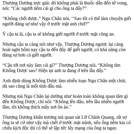
Thượng Dương trực giác đó không phải là thuốc dẫn đến tử vong,
nói: “Các người tiêm cái gì cho ông ta đấy?”
“Không chết được.” Ngu Chân nói, ‘’Sao tôi có thể làm chuyện giết
người đáng sợ như vậy ở trước mặt anh chứ?”
Ý cậu ta là, cậu ta sẽ không giết người ở trước mặt công an.
Nhưng cậu ta càng nói như vậy, Thượng Dương ngược lại càng
hoài nghi hôm nay cậu ta đến đây để giết người, có khả năng còn
đáng sợ hơn cả giết người.
“Cậu tới nơi này làm cái gì?” Thượng Dương nói, “Không tìm
Khổng Dược sao? Hiện tại anh ta đang ở trên lầu đấy.”
Anh định dùng Khổng Dược làm nhiễu loạn Ngu Chân một chút,
dù sao cũng là mối tình đầu mà.
Nhưng mà Ngu Chân lại dường như hoàn toàn không quan tâm gì
đến Khổng Dược, chỉ nói: “Không lên đâu, trên lầu nhiều người
lắm, tôi không thích mấy nơi ồn ào.”
Thượng Dương khẩn trương mà quan sát Lữ Chính Quang, rất sợ
ông ta sẽ cứ như vậy mà chết ở trước mặt mình, nếu ống tiêm kia có
chứa kịch độc thì có thể sẽ lập tức lấy mạng của ông ta ngay.