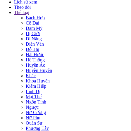
Lịch sử xem
Theo dõi
Thể loại
Bách Hợp
Cổ Đại
Đam Mỹ
Dị Giới
Dị Năng
Điền Văn
Đô Thị
Hài Hước
Hệ Thống
Huyền Ảo
Huyền Huyễn
Khác
Khoa Huyễn
Kiếm Hiệp
Linh Dị
Mạt Thế
Ngôn Tình
Ngược
Nữ Cường
Nữ Phụ
Quân Sự
Phương Tây