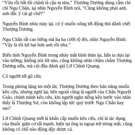
“Vừa rồi bắt tôi chính là cậu ta nha,” Thượng Dương dùng cằm chỉ
chỉ Ngu Chân, lại nhìn Nguyễn Bình nói, “Cũng không phải anh,
anh đắc ý cái gì chứ?”
Nguyễn Bình nhíu mày lại, có ý muốn xông tới động thủ đánh chết
Thượng Dương.
Ngu Chân rất cao hứng mà ha ha cười rộ lên, nhìn Nguyễn Bình:
“Vậy là tôi lợi hại hơn anh rồi nha.”
Biểu tình Nguyễn Bình trong nháy mắt bình thản lại, hắn ta dựa lại
vào tường, không nói lời nào, cũng không nhìn chằm chằm Thượng
Dương nữa, mà cúi đầu đánh giá Lữ Chính Quang.
Có người tới gõ cửa.
Trong phòng lặng im một lát, Thượng Dương theo bản năng muốn
kêu cứu, nhưng nghĩ lại, bên ngoài cũng là người của Chân Nguyệt
Giáo, chính mình kêu cứu, khi người nghe tiếng kêu bước vào nhìn
thấy là Thượng Sư, còn không lập tức quỳ trước Ngu Chân hay
sao?
Lữ Chính Quang mới là khẩn cấp muốn kêu cứu, chỉ là tác dụng
của thuốc giãn cơ rất mạnh, hiện tại ông ta ngoại trừ tròng mắt, cũng
không có chỗ nào động đậy được cả.