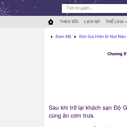
Skip to main content
THEO DÕI
LỊCH SỬ
THỂ LOẠI
Đam Mỹ
Kim Gia Hiên Đi Nơi Nào
Chương 87
Sau khi trở lại khách sạn Độ
cùng ăn cơm trưa.