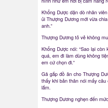
hình như em hơi bị cảm nắng rồ
Khổng Dược dặn dò nhân viên p
ủi Thượng Dương mới vừa chia t
anh.”
Thượng Dương tỏ vẻ không muố
Khổng Dược nói: “Sao lại còn
quá, em đi làm dùng không tiện
em cứ chọn đi.”
Gã gắp đồ ăn cho Thượng Dươn
thấy khi bản thân nói mấy câu 
lắm.
Thượng Dương nghẹn đến mức đ