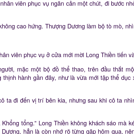
ị nhân viên phục vụ ngăn cản một chút, đi bước n
không cao hứng. Thượng Dương làm bộ tò mò, nhìn
ân viên phục vụ ở cửa mới mời Long Thiền tiến v
gười, mặc một bộ đồ thể thao, trên đầu thắt mộ
 thịnh hành gần đây, như là vừa mới tập thể dục x
 ta đi đến vị trí bên kia, nhưng sau khi cô ta nh
a là Khổng tổng.” Long Thiền không khách sáo mà k
 Dương, hẳn là còn nhớ rõ từng gặp hôm qua, nên 