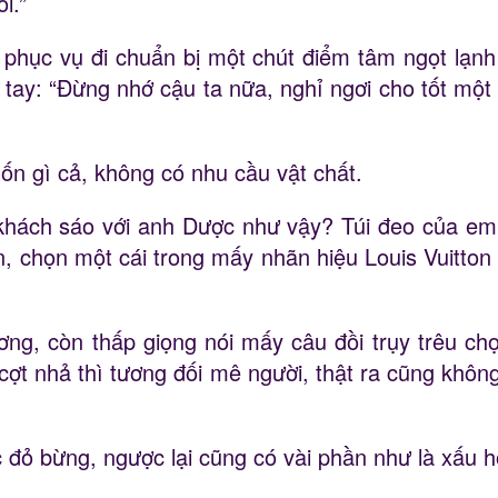
i.”
hục vụ đi chuẩn bị một chút điểm tâm ngọt lạnh gi
ay: “Đừng nhớ cậu ta nữa, nghỉ ngơi cho tốt một c
n gì cả, không có nhu cầu vật chất.
 khách sáo với anh Dược như vậy? Túi đeo của em 
, chọn một cái trong mấy nhãn hiệu Louis Vuitton h
g, còn thấp giọng nói mấy câu đồi trụy trêu c
cợt nhả thì tương đối mê người, thật ra cũng không
ỏ bừng, ngược lại cũng có vài phần như là xấu h