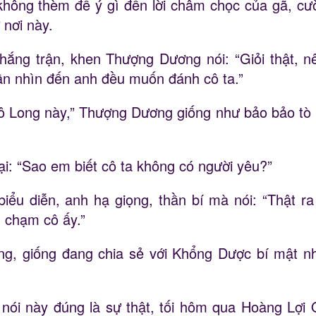
ông thèm để ý gì đến lời châm chọc của gã, cười 
 nơi này.
ắng trận, khen Thượng Dương nói: “Giỏi thật, nê
lần nhìn đến anh đều muốn đánh cô ta.”
ô Long này,” Thượng Dương giống như bảo bảo tò mò
lại: “Sao em biết cô ta không có người yêu?”
iểu diễn, anh hạ giọng, thần bí mà nói: “Thật ra
g chạm cô ấy.”
ng, giống đang chia sẻ với Khổng Dược bí mật 
nói này đúng là sự thật, tối hôm qua Hoàng Lợi