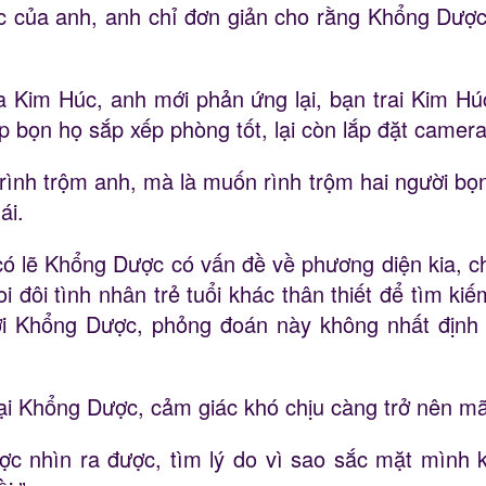
c của anh, anh chỉ đơn giản cho rằng Khổng Dược
a Kim Húc, anh mới phản ứng lại, bạn trai Kim H
p bọn họ sắp xếp phòng tốt, lại còn lắp đặt camera 
nh trộm anh, mà là muốn rình trộm hai người bọn
ái.
ó lẽ Khổng Dược có vấn đề về phương diện kia, ch
i đôi tình nhân trẻ tuổi khác thân thiết để tìm ki
ới Khổng Dược, phỏng đoán này không nhất định 
ại Khổng Dược, cảm giác khó chịu càng trở nên mãn
 nhìn ra được, tìm lý do vì sao sắc mặt mình 