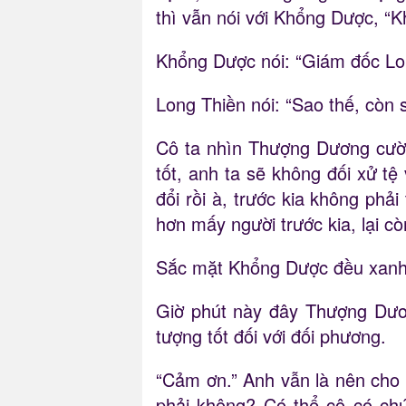
thì vẫn nói với Khổng Dược, “K
Khổng Dược nói: “Giám đốc Lon
Long Thiền nói: “Sao thế, còn s
Cô ta nhìn Thượng Dương cười,
tốt, anh ta sẽ không đối xử tệ
đổi rồi à, trước kia không phả
hơn mấy người trước kia, lại c
Sắc mặt Khổng Dược đều xanh, 
Giờ phút này đây Thượng Dương
tượng tốt đối với đối phương.
“Cảm ơn.” Anh vẫn là nên cho 
phải không? Có thể cô có chú