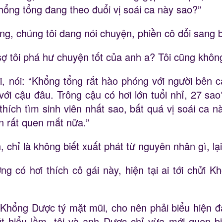
hổng tổng đang theo đuổi vị soái ca này sao?”
g, chúng tôi đang nói chuyện, phiền cô đổi sang 
ợ tôi phá hư chuyện tốt của anh a? Tôi cũng không 
 nói: “Khổng tổng rất hào phóng với người bên c
 với cậu đâu. Trông cậu có hơi lớn tuổi nhỉ, 27 s
i thích tìm sinh viên nhất sao, bất quá vị soái ca
òn rất quen mắt nữa.”
chỉ là không biết xuất phát từ nguyên nhân gì, lạ
 có hơi thích cô gái này, hiện tại ai tới chửi 
Khổng Dược tý mặt mũi, cho nên phải biểu hiện đạ
t hiểu lầm, tôi và anh Dược chỉ vừa mới quen biế