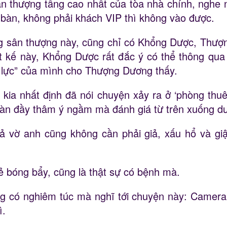
ân thượng tầng cao nhất của tòa nhà chính, nghe 
 bàn, không phải khách VIP thì không vào được.
ng sân thượng này, cũng chỉ có Khổng Dược, Thượ
ết kế này, Khổng Dược rất đắc ý có thể thông qu
mị lực” của mình cho Thượng Dương thấy.
kia nhất định đã nói chuyện xảy ra ở ‘phòng thu
tràn đầy thâm ý ngầm mà đánh giá từ trên xuống d
 vờ anh cũng không cần phải giả, xấu hổ và gi
 bóng bẩy, cũng là thật sự có bệnh mà.
 có nghiêm túc mà nghĩ tới chuyện này: Camera 
ì.