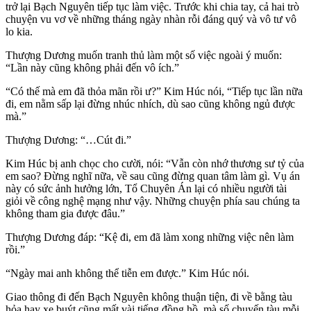
trở lại Bạch Nguyên tiếp tục làm việc. Trước khi chia tay, cả hai trò
chuyện vu vơ về những tháng ngày nhàn rỗi đáng quý và vô tư vô
lo kia.
Thượng Dương muốn tranh thủ làm một số việc ngoài ý muốn:
“Lần này cũng không phải đến vô ích.”
“Có thế mà em đã thỏa mãn rồi ư?” Kim Húc nói, “Tiếp tục lần nữa
đi, em nằm sấp lại đừng nhúc nhích, dù sao cũng không ngủ được
mà.”
Thượng Dương: “…Cút đi.”
Kim Húc bị anh chọc cho cười, nói: “Vẫn còn nhớ thương sư tỷ của
em sao? Đừng nghĩ nữa, về sau cũng đừng quan tâm làm gì. Vụ án
này có sức ảnh hưởng lớn, Tổ Chuyên Án lại có nhiều người tài
giỏi về công nghệ mạng như vậy. Những chuyện phía sau chúng ta
không tham gia được đâu.”
Thượng Dương đáp: “Kệ đi, em đã làm xong những việc nên làm
rồi.”
“Ngày mai anh không thể tiễn em được.” Kim Húc nói.
Giao thông đi đến Bạch Nguyên không thuận tiện, đi về bằng tàu
hỏa hay xe buýt cũng mất vài tiếng đồng hồ, mà số chuyến tàu mỗi