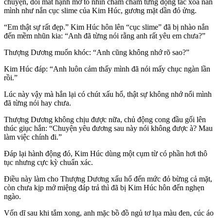
chuyện, đôi mắt hạnh mở to nhìn chằm chằm từng động tác xoa nắn
mình như nắn cục slime của Kim Húc, gương mặt dần đỏ ửng.
“Em thật sự rất đẹp.” Kim Húc hôn lên “cục slime” đã bị nhào nắn
đến mềm nhũn kia: “Anh đã từng nói rằng anh rất yêu em chưa?”
Thượng Dương muốn khóc: “Anh cũng không nhớ rõ sao?”
Kim Húc đáp: “Anh luôn cảm thấy mình đã nói mấy chục ngàn lần
rồi.”
Lúc này vậy mà hắn lại có chút xấu hổ, thật sự không nhớ nổi mình
đã từng nói hay chưa.
Thượng Dương không chịu được nữa, chủ động cong đầu gối lên
thúc giục hắn: “Chuyện yêu đương sau này nói không được à? Mau
làm việc chính đi.”
Đáp lại hành động đó, Kim Húc dùng một cụm từ có phần hơi thô
tục nhưng cực kỳ chuẩn xác.
Điều này làm cho Thượng Dương xấu hổ đến mức đỏ bừng cả mặt,
còn chưa kịp mở miệng đáp trả thì đã bị Kim Húc hôn đến nghẹn
ngào.
Vốn dĩ sau khi tắm xong, anh mặc bồ đồ ngủ tơ lụa màu đen, cúc áo