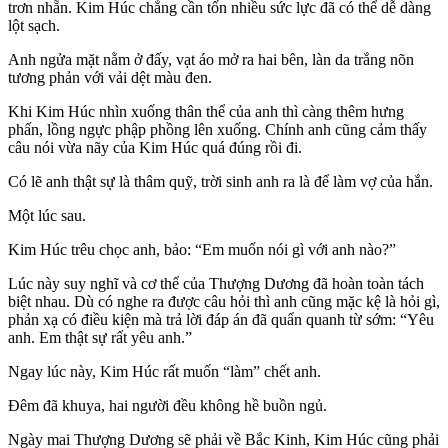
trơn nhẵn. Kim Húc chẳng cần tốn nhiều sức lực đã có thể dễ dàng
lột sạch.
Anh ngửa mặt nằm ở đấy, vạt áo mở ra hai bên, làn da trắng nõn
tương phản với vải dệt màu đen.
Khi Kim Húc nhìn xuống thân thể của anh thì càng thêm hưng
phấn, lồng ngực phập phồng lên xuống. Chính anh cũng cảm thấy
câu nói vừa nãy của Kim Húc quá đúng rồi đi.
Có lẽ anh thật sự là thâm quỹ, trời sinh anh ra là để làm vợ của hắn.
Một lúc sau.
Kim Húc trêu chọc anh, bảo: “Em muốn nói gì với anh nào?”
Lúc này suy nghĩ và cơ thể của Thượng Dương đã hoàn toàn tách
biệt nhau. Dù có nghe ra được câu hỏi thì anh cũng mặc kệ là hỏi gì,
phản xạ có điều kiện mà trả lời đáp án đã quẩn quanh từ sớm: “Yêu
anh. Em thật sự rất yêu anh.”
Ngay lúc này, Kim Húc rất muốn “làm” chết anh.
Đêm đã khuya, hai người đều không hề buồn ngủ.
Ngày mai Thượng Dương sẽ phải về Bắc Kinh, Kim Húc cũng phải