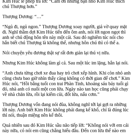
Kim Húc lễ phép trả lời: “Cảm ơn nhưng bạn nhỏ Kim Húc thích
chú Thượng hơn.”
Thượng Dương: “…”
“Ngủ đi, ngủ ngon.” Thượng Dương xoay người, giả vờ quay mặt
đi. Nghĩ thầm đợi Kim Húc tiến đến ôm anh, nói lời ngon ngọt thì
anh sẽ chủ động hôn tên này một cái. Sau đó nghiêm túc nói cho
hắn biết chú Thượng là không thể, nhưng hôn chú thì có thể a.
Nói chuyện yêu đương thật sự rất đơn giản lại thú vị nữa.
Nhưng Kim Húc không làm gì cả. Sau một lúc im lặng, hắn lại nói.
“Anh chưa từng chơi xe đua hay trò chơi xếp hình. Khi còn nhỏ anh
cũng chưa bao giờ nhìn thấy càng không có thời gian để chơi.” Kim
Húc nói, “Hồi bằng tuổi con trai Phàn Tinh, khoảng sáu bảy tuổi gì
đó, nhà anh có nuôi một con lừa. Ngày nào tan học cũng phải chạy
về nhà chăn lừa, rồi lại kiếm củi, đốt lửa, nấu cơm.”
Thượng Dương vốn đang nói đùa, không nghĩ tới lại gợi ra những
lời này. Anh biết Kim Húc không phải đang kể khổ, chỉ là đúng lúc
thì nói, thuận miệng nên kể thôi.
Quả nhiên sau đó Kim Húc sầu não tiếp lời: “Không nói với em cái
này nữa, có nói em cũng chẳng hiểu đâu. Đến con lừa thế nào em