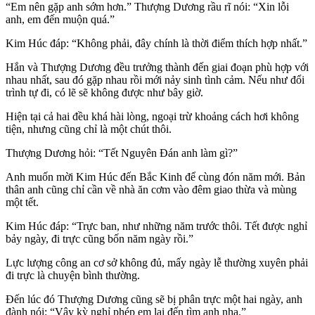
“Em nên gặp anh sớm hơn.” Thượng Dương rầu rĩ nói: “Xin lỗi
anh, em đến muộn quá.”
Kim Húc đáp: “Không phải, đây chính là thời điểm thích hợp nhất.”
Hắn và Thượng Dương đều trưởng thành đến giai đoạn phù hợp với
nhau nhất, sau đó gặp nhau rồi mới nảy sinh tình cảm. Nếu như đổi
trình tự đi, có lẽ sẽ không được như bây giờ.
Hiện tại cả hai đều khá hài lòng, ngoại trừ khoảng cách hơi không
tiện, nhưng cũng chỉ là một chút thôi.
Thượng Dương hỏi: “Tết Nguyên Đán anh làm gì?”
Anh muốn mời Kim Húc đến Bắc Kinh để cùng đón năm mới. Bản
thân anh cũng chỉ cần về nhà ăn cơm vào đêm giao thừa và mùng
một tết.
Kim Húc đáp: “Trực ban, như những năm trước thôi. Tết được nghỉ
bảy ngày, đi trực cũng bốn năm ngày rồi.”
Lực lượng công an cơ sở không đủ, mấy ngày lễ thường xuyên phải
đi trực là chuyện bình thường.
Đến lúc đó Thượng Dương cũng sẽ bị phân trực một hai ngày, anh
đành nói: “Vậy kỳ nghỉ phép em lại đến tìm anh nha.”