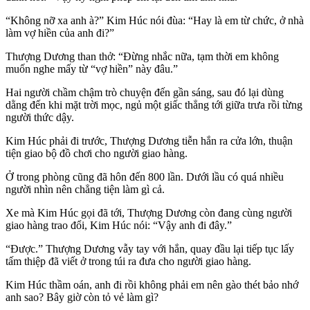
“Không nỡ xa anh à?” Kim Húc nói đùa: “Hay là em từ chức, ở nhà
làm vợ hiền của anh đi?”
Thượng Dương than thở: “Đừng nhắc nữa, tạm thời em không
muốn nghe mấy từ “vợ hiền” này đâu.”
Hai người chầm chậm trò chuyện đến gần sáng, sau đó lại dùng
dằng đến khi mặt trời mọc, ngủ một giấc thẳng tới giữa trưa rồi từng
người thức dậy.
Kim Húc phải đi trước, Thượng Dương tiễn hắn ra cửa lớn, thuận
tiện giao bộ đồ chơi cho người giao hàng.
Ở trong phòng cũng đã hôn đến 800 lần. Dưới lầu có quá nhiều
người nhìn nên chẳng tiện làm gì cả.
Xe mà Kim Húc gọi đã tới, Thượng Dương còn đang cùng người
giao hàng trao đổi, Kim Húc nói: “Vậy anh đi đây.”
“Được.” Thượng Dương vẫy tay với hắn, quay đầu lại tiếp tục lấy
tấm thiệp đã viết ở trong túi ra đưa cho người giao hàng.
Kim Húc thầm oán, anh đi rồi không phải em nên gào thét bảo nhớ
anh sao? Bây giờ còn tỏ vẻ làm gì?