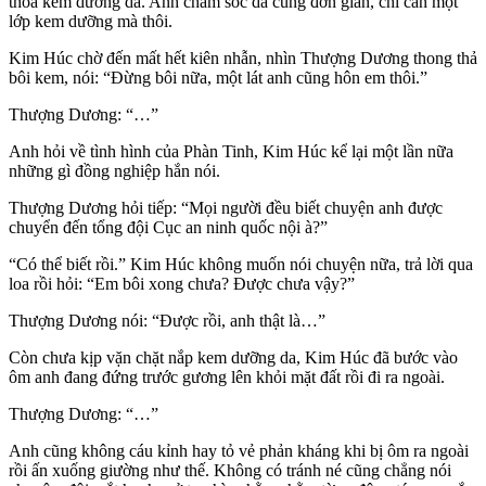
thoa kem dưỡng da. Anh chăm sóc da cũng đơn giản, chỉ cần một
lớp kem dưỡng mà thôi.
Kim Húc chờ đến mất hết kiên nhẫn, nhìn Thượng Dương thong thả
bôi kem, nói: “Đừng bôi nữa, một lát anh cũng hôn em thôi.”
Thượng Dương: “…”
Anh hỏi về tình hình của Phàn Tinh, Kim Húc kể lại một lần nữa
những gì đồng nghiệp hắn nói.
Thượng Dương hỏi tiếp: “Mọi người đều biết chuyện anh được
chuyển đến tổng đội Cục an ninh quốc nội à?”
“Có thể biết rồi.” Kim Húc không muốn nói chuyện nữa, trả lời qua
loa rồi hỏi: “Em bôi xong chưa? Được chưa vậy?”
Thượng Dương nói: “Được rồi, anh thật là…”
Còn chưa kịp vặn chặt nắp kem dưỡng da, Kim Húc đã bước vào
ôm anh đang đứng trước gương lên khỏi mặt đất rồi đi ra ngoài.
Thượng Dương: “…”
Anh cũng không cáu kỉnh hay tỏ vẻ phản kháng khi bị ôm ra ngoài
rồi ấn xuống giường như thế. Không có tránh né cũng chẳng nói