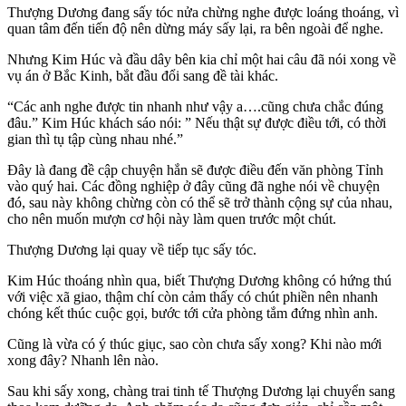
Thượng Dương đang sấy tóc nửa chừng nghe được loáng thoáng, vì
quan tâm đến tiến độ nên dừng máy sấy lại, ra bên ngoài để nghe.
Nhưng Kim Húc và đầu dây bên kia chỉ một hai câu đã nói xong về
vụ án ở Bắc Kinh, bắt đầu đổi sang đề tài khác.
“Các anh nghe được tin nhanh như vậy a….cũng chưa chắc đúng
đâu.” Kim Húc khách sáo nói: ” Nếu thật sự được điều tới, có thời
gian thì tụ tập cùng nhau nhé.”
Đây là đang đề cập chuyện hắn sẽ được điều đến văn phòng Tỉnh
vào quý hai. Các đồng nghiệp ở đây cũng đã nghe nói về chuyện
đó, sau này không chừng còn có thể sẽ trở thành cộng sự của nhau,
cho nên muốn mượn cơ hội này làm quen trước một chút.
Thượng Dương lại quay về tiếp tục sấy tóc.
Kim Húc thoáng nhìn qua, biết Thượng Dương không có hứng thú
với việc xã giao, thậm chí còn cảm thấy có chút phiền nên nhanh
chóng kết thúc cuộc gọi, bước tới cửa phòng tắm đứng nhìn anh.
Cũng là vừa có ý thúc giục, sao còn chưa sấy xong? Khi nào mới
xong đây? Nhanh lên nào.
Sau khi sấy xong, chàng trai tinh tế Thượng Dương lại chuyển sang