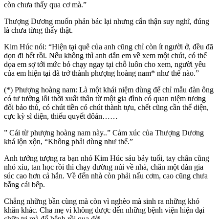
còn chưa thấy qua cơ mà.”
Thượng Dương muốn phản bác lại nhưng cẩn thận suy nghĩ, đúng
là chưa từng thấy thật.
Kim Húc nói: “Hiện tại quê của anh cũng chỉ còn ít người ở, đều đã
dọn đi hết rồi. Nếu không thì anh dẫn em về xem một chút, có thể
dọa em sợ tới mức bỏ chạy ngay tại chỗ luôn cho xem, người yêu
của em hiện tại đã trở thành phượng hoàng nam* như thế nào.”
(*) Phượng hoàng nam: Là một khái niệm dùng để chỉ mẫu đàn ông
có tư tưởng lỗi thời xuất thân từ một gia đình có quan niệm tương
đối bảo thủ, có chút tiền có chút thành tựu, chết cũng cần thể diện,
cực kỳ sĩ diện, thiếu quyết đôán……
” Cái từ phượng hoàng nam này..” Cảm xúc của Thượng Dương
khá lộn xộn, “Không phải dùng như thế.”
Anh tưởng tượng ra bạn nhỏ Kim Húc sáu bảy tuổi, tay chân cũng
nhỏ xíu, tan học rồi thì chạy đường núi về nhà, chăn một đàn gia
súc cao hơn cả hắn. Về đến nhà còn phải nấu cơm, cao cũng chưa
bằng cái bếp.
Chẳng những bần cùng mà còn vì nghèo mà sinh ra những khó
khăn khác. Cha mẹ vì không được đến những bệnh viện hiện đại
chữa trị mà đổ bệnh rồi qua đời.