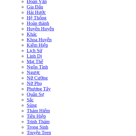
Đoản Văn
Gia Đấu
Hài Hước
Hệ Thống
Hoàn thành
Huyền Huyễn
Khác
Khoa Huyễn
Kiếm Hiệp
Lịch Sử
Linh Dị
Mạt Thế
Ngôn Tình
Ngược
Nữ Cường
Nữ Phụ
Phương Tây
Quân Sự
Sắc
Sủng
Thám Hiểm
Tiên Hiệp
Trinh Thám
Trọng Sinh
Truyện Teen