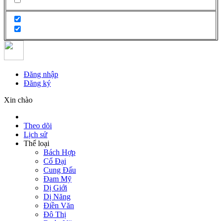
Đăng nhập
Đăng ký
Xin chào
Theo dõi
Lịch sử
Thể loại
Bách Hợp
Cổ Đại
Cung Đấu
Đam Mỹ
Dị Giới
Dị Năng
Điền Văn
Đô Thị