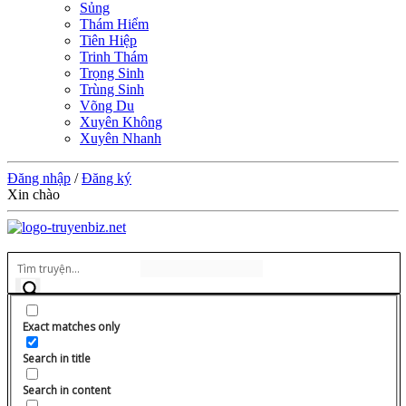
Sủng
Thám Hiểm
Tiên Hiệp
Trinh Thám
Trọng Sinh
Trùng Sinh
Võng Du
Xuyên Không
Xuyên Nhanh
Đăng nhập
/
Đăng ký
Xin chào
Exact matches only
Search in title
Search in content