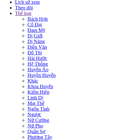
Lịch sử xem
Theo dõi
Thể loại
Bách Hợp
Cổ Đại
Đam Mỹ
Dị Giới
Dị Năng
Điền Văn
Đô Thị
Hài Hước
Hệ Thống
Huyền Ảo
Huyền Huyễn
Khác
Khoa Huyễn
Kiếm Hiệp
Linh Dị
Mạt Thế
Ngôn Tình
Ngược
Nữ Cường
Nữ Phụ
Quân Sự
Phương Tây