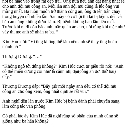
nói ba mặc vào trông rất đẹp trai. Ông hứa nếu anh đạt hạng nhất sẽ
cho anh đội mũ công an. Mỗi lần anh đội mũ cũng là lúc ông vui
mừng nhất. Ba luôn muốn trở thành công an, ông đi lên trấn chạy
trong huyện rất nhiều lần. Sau này có cơ hội thì lại bị bệnh, đến cả
bảo an cũng không được làm. Bị bệnh không bao lâu liền mất.
Trước khi ra đi còn bảo anh mặc quần áo cho, nói rằng khi mặc như
vậy thì mẹ anh sẽ nhận ra ba. “
Kim Húc nói: “Vì ông không thể làm nên anh sẽ thay ông hoàn
thành nó.”
Thượng Dương: “…”
“Không ngờ tới đúng không?” Kim Húc cười tự giễu rồi nói: “Anh
có thể miễn cưỡng coi như là cảnh nhị đại(công an đời thứ hai)
đấy.”
Thượng Dương đáp: “Bây giờ mỗi ngày anh đều có thể đội mũ
công an cho ông xem, ông nhất định sẽ rất vui.”
Anh nghĩ đến lần trước Kim Húc bị bệnh đành phải chuyển sang
làm công tác văn phòng.
Có phải lúc ấy Kim Húc đã nghĩ rằng số phận của mình cũng sẽ
giống như ba hắn không?