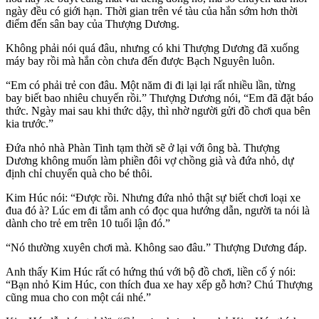
ngày đều có giới hạn. Thời gian trên vé tàu của hắn sớm hơn thời
điểm đến sân bay của Thượng Dương.
Không phải nói quá đâu, nhưng có khi Thượng Dương đã xuống
máy bay rồi mà hắn còn chưa đến được Bạch Nguyên luôn.
“Em có phải trẻ con đâu. Một năm đi đi lại lại rất nhiều lần, từng
bay biết bao nhiêu chuyến rồi.” Thượng Dương nói, “Em đã đặt báo
thức. Ngày mai sau khi thức dậy, thì nhờ người gửi đồ chơi qua bên
kia trước.”
Đứa nhỏ nhà Phàn Tinh tạm thời sẽ ở lại với ông bà. Thượng
Dương không muốn làm phiền đôi vợ chồng già và đứa nhỏ, dự
định chỉ chuyển quà cho bé thôi.
Kim Húc nói: “Được rồi. Nhưng đứa nhỏ thật sự biết chơi loại xe
đua đó à? Lúc em đi tắm anh có đọc qua hướng dẫn, người ta nói là
dành cho trẻ em trên 10 tuổi lận đó.”
“Nó thường xuyên chơi mà. Không sao đâu.” Thượng Dương đáp.
Anh thấy Kim Húc rất có hứng thú với bộ đồ chơi, liền cố ý nói:
“Bạn nhỏ Kim Húc, con thích đua xe hay xếp gỗ hơn? Chú Thượng
cũng mua cho con một cái nhé.”