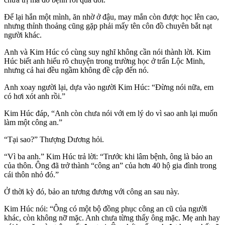
Để lại hắn một mình, ăn nhờ ở đậu, may mắn còn được học lên cao,
nhưng thỉnh thoảng cũng gặp phải mấy tên côn đồ chuyên bắt nạt
người khác.
Anh và Kim Húc có cùng suy nghĩ không cần nói thành lời. Kim
Húc biết anh hiểu rõ chuyện trong trường học ở trấn Lộc Minh,
nhưng cả hai đều ngầm không đề cập đến nó.
Anh xoay người lại, dựa vào người Kim Húc: “Đừng nói nữa, em
có hơi xót anh rồi.”
Kim Húc đáp, “Anh còn chưa nói với em lý do vì sao anh lại muốn
làm một công an.”
“Tại sao?” Thượng Dương hỏi.
“Vì ba anh.” Kim Húc trả lời: “Trước khi lâm bệnh, ông là bảo an
của thôn. Ông đã trở thành “công an” của hơn 40 hộ gia đình trong
cái thôn nhỏ đó.”
Ở thời kỳ đó, bảo an tương đương với công an sau này.
Kim Húc nói: “Ông có một bộ đồng phục công an cũ của người
khác, còn không nỡ mặc. Anh chưa từng thấy ông mặc. Mẹ anh hay