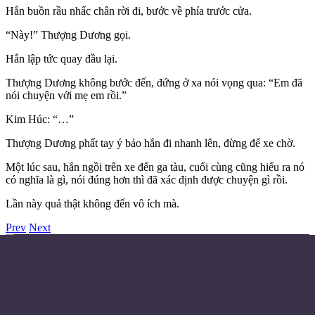
Hắn buồn rầu nhấc chân rời đi, bước về phía trước cửa.
“Này!” Thượng Dương gọi.
Hắn lập tức quay đầu lại.
Thượng Dương không bước đến, đứng ở xa nói vọng qua: “Em đã
nói chuyện với mẹ em rồi.”
Kim Húc: “…”
Thượng Dương phất tay ý bảo hắn đi nhanh lên, đừng để xe chờ.
Một lúc sau, hắn ngồi trên xe đến ga tàu, cuối cùng cũng hiểu ra nó
có nghĩa là gì, nói đúng hơn thì đã xác định được chuyện gì rồi.
Lần này quả thật không đến vô ích mà.
Prev
Next
Điều khoản sử dụng
Chính sách bảo mật
Liên hệ đặt quảng cáo