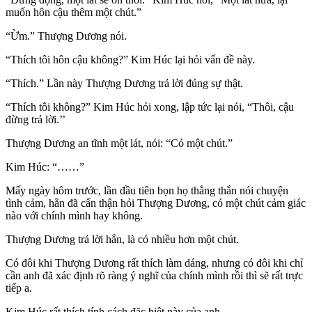
muốn hôn cậu thêm một chút.”
“Ừm.” Thượng Dương nói.
“Thích tôi hôn cậu không?” Kim Húc lại hỏi vấn đề này.
“Thích.” Lần này Thượng Dương trả lời đúng sự thật.
“Thích tôi không?” Kim Húc hỏi xong, lập tức lại nói, “Thôi, cậu
đừng trả lời.’’
Thượng Dương an tĩnh một lát, nói: “Có một chút.”
Kim Húc: “……”
Mấy ngày hôm trước, lần đầu tiên bọn họ thẳng thắn nói chuyện
tình cảm, hắn đã cẩn thận hỏi Thượng Dương, có một chút cảm giác
nào với chính mình hay không.
Thượng Dương trả lời hắn, là có nhiều hơn một chút.
Có đôi khi Thượng Dương rất thích làm dáng, nhưng có đôi khi chỉ
cần anh đã xác định rõ ràng ý nghĩ của chính mình rồi thì sẽ rất trực
tiếp a.
Kim Húc rất thích tính cách đặc biệt này của anh.