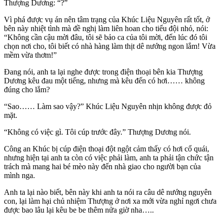
Thượng Dương: “?”
Vì phá được vụ án nên tâm trạng của Khúc Liệu Nguyên rất tốt, ở
bên này nhiệt tình mà đề nghị làm liên hoan cho tiểu đội nhỏ, nói:
“Không cần cậu mời đâu, tôi sẽ bảo ca của tôi mời, đến lúc đó tôi
chọn nơi cho, tôi biết có nhà hàng làm thịt dê nướng ngon lắm! Vừa
mềm vừa thơm!”
Đang nói, anh ta lại nghe được trong điện thoại bên kia Thượng
Dương kêu đau một tiếng, nhưng mà kêu đến có hơi…… không
đúng cho lắm?
“Sao…… Làm sao vậy?” Khúc Liệu Nguyên nhịn không được đỏ
mặt.
“Không có việc gì. Tôi cúp trước đây.” Thượng Dương nói.
Công an Khúc bị cúp điện thoại đột ngột cảm thấy có hơi cổ quái,
nhưng hiện tại anh ta còn có việc phải làm, anh ta phải tận chức tận
trách mà mang hai bé mèo này đến nhà giao cho người bạn của
mình nga.
Anh ta lại nào biết, bên này khi anh ta nói ra câu dê nướng nguyên
con, lại làm hại chủ nhiệm Thượng ở nơi xa mới vừa nghỉ ngơi chưa
được bao lâu lại kêu be be thêm nửa giờ nha…..