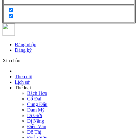
Đăng nhập
Đăng ký
Xin chào
Theo dõi
Lịch sử
Thể loại
Bách Hợp
Cổ Đại
Cung Đấu
Đam Mỹ
Dị Giới
Dị Năng
Điền Văn
Đô Thị
Đoản Văn