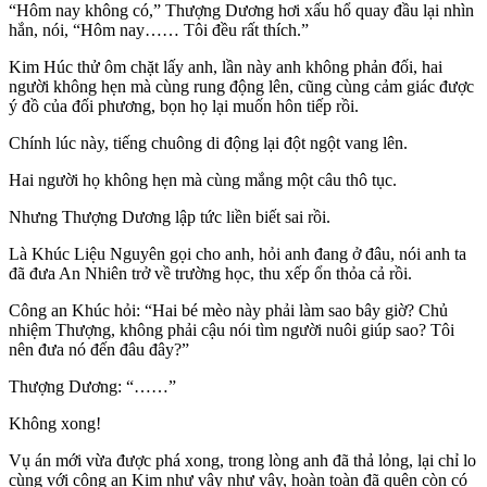
“Hôm nay không có,” Thượng Dương hơi xấu hổ quay đầu lại nhìn
hắn, nói, “Hôm nay…… Tôi đều rất thích.”
Kim Húc thử ôm chặt lấy anh, lần này anh không phản đối, hai
người không hẹn mà cùng rung động lên, cũng cùng cảm giác được
ý đồ của đối phương, bọn họ lại muốn hôn tiếp rồi.
Chính lúc này, tiếng chuông di động lại đột ngột vang lên.
Hai người họ không hẹn mà cùng mắng một câu thô tục.
Nhưng Thượng Dương lập tức liền biết sai rồi.
Là Khúc Liệu Nguyên gọi cho anh, hỏi anh đang ở đâu, nói anh ta
đã đưa An Nhiên trở về trường học, thu xếp ổn thỏa cả rồi.
Công an Khúc hỏi: “Hai bé mèo này phải làm sao bây giờ? Chủ
nhiệm Thượng, không phải cậu nói tìm người nuôi giúp sao? Tôi
nên đưa nó đến đâu đây?”
Thượng Dương: “……”
Không xong!
Vụ án mới vừa được phá xong, trong lòng anh đã thả lỏng, lại chỉ lo
cùng với công an Kim như vậy như vậy, hoàn toàn đã quên còn có