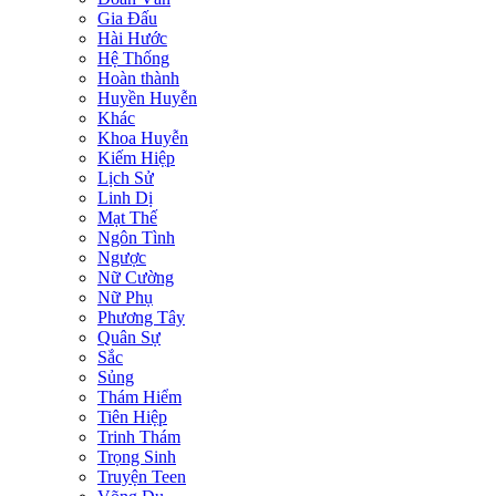
Gia Đấu
Hài Hước
Hệ Thống
Hoàn thành
Huyền Huyễn
Khác
Khoa Huyễn
Kiếm Hiệp
Lịch Sử
Linh Dị
Mạt Thế
Ngôn Tình
Ngược
Nữ Cường
Nữ Phụ
Phương Tây
Quân Sự
Sắc
Sủng
Thám Hiểm
Tiên Hiệp
Trinh Thám
Trọng Sinh
Truyện Teen