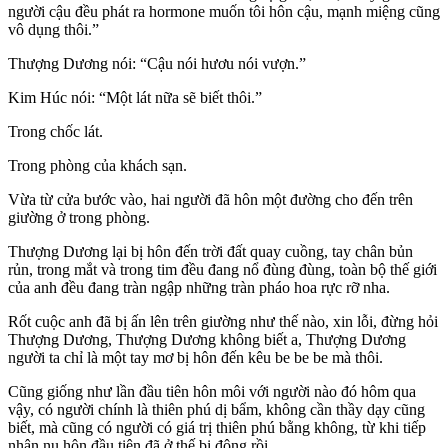
người cậu đều phát ra hormone muốn tôi hôn cậu, mạnh miệng cũng
vô dụng thôi.”
Thượng Dương nói: “Cậu nói hươu nói vượn.”
Kim Húc nói: “Một lát nữa sẽ biết thôi.”
Trong chốc lát.
Trong phòng của khách sạn.
Vừa từ cửa bước vào, hai người đã hôn một đường cho đến trên
giường ở trong phòng.
Thượng Dương lại bị hôn đến trời đất quay cuồng, tay chân bủn
rủn, trong mắt và trong tim đều đang nổ đùng đùng, toàn bộ thế giới
của anh đều đang tràn ngập những tràn pháo hoa rực rỡ nha.
Rốt cuộc anh đã bị ấn lên trên giường như thế nào, xin lỗi, đừng hỏi
Thượng Dương, Thượng Dương không biết a, Thượng Dương
người ta chỉ là một tay mơ bị hôn đến kêu be be be mà thôi.
Cũng giống như lần đầu tiên hôn môi với người nào đó hôm qua
vậy, có người chính là thiên phú dị bẩm, không cần thầy dạy cũng
biết, mà cũng có người có giá trị thiên phú bằng không, từ khi tiếp
nhận nụ hôn đầu tiên đã ở thế bị động rồi.