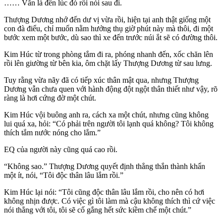
…… Vẫn là đến lúc đó rồi nói sau đi.
Thượng Dương nhớ đến dư vị vừa rồi, hiện tại anh thật giống một
con đà điểu, chỉ muốn nằm hưởng thụ giờ phút này mà thôi, đi một
bước xem một bước, dù sao thì xe đến trước núi ắt sẽ có đường thôi.
Kim Húc từ trong phòng tắm đi ra, phóng nhanh đến, xốc chăn lên
rồi lên giường từ bên kia, ôm chặt lấy Thượng Dương từ sau lưng.
Tuy rằng vừa nãy đã có tiếp xúc thân mật qua, nhưng Thượng
Dương vẫn chưa quen với hành động đột ngột thân thiết như vậy, rõ
ràng là hơi cứng đờ một chút.
Kim Húc vội buông anh ra, cách xa một chút, nhưng cũng không
lui quá xa, hỏi: “Có phải trên người tôi lạnh quá không? Tôi không
thích tắm nước nóng cho lắm.”
EQ của người này cũng quá cao rồi.
“Không sao.” Thượng Dương quyết định thẳng thắn thành khẩn
một ít, nói, “Tôi độc thân lâu lắm rồi.”
Kim Húc lại nói: “Tôi cũng độc thân lâu lắm rồi, cho nên có hơi
không nhịn được. Có việc gì tôi làm mà cậu không thích thì cứ việc
nói thẳng với tôi, tôi sẽ cố gắng hết sức kiềm chế một chút.”