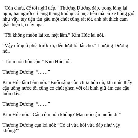
“Còn chưa, để tôi nghĩ tiếp.” Thượng Dương đáp, trong lòng lại
nghĩ, hai người cứ lang thang không có mục tiêu mà lái xe hóng gió
như vậy, tùy tiện tán gẫu một chút cũng rất tốt, anh rất thích cảm
giác hiện tại này nga.
“Tôi không muốn lái xe, mệt lắm.” Kim Húc lại nói.
“Vậy dừng ở phía trước đi, đến lượt tôi lái cho.” Thượng Dương
nói.
“Tôi muốn hôn cậu.” Kim Húc nói.
Thượng Dương: “……”
Kim Húc lầm bầm nói: “Buổi sáng còn chưa hôn đủ, khi nhìn thấy
cậu uống nước tôi cũng có chút ghen với cái bình giữ ấm của cậu
luôn đấy.”
Thượng Dương: “……”
Kim Húc nói: “Cậu có muốn không? Mau nói cậu muốn đi.”
Thượng Dương cạn lời nói: “Có ai vừa hỏi vừa đáp như vậy
không?”