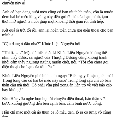
chuyện này a!
Anh có bạn đang nuôi mèo cũng có bạn rất thích mèo, vốn là muốn
đem hai bé mèo lông vàng này đến gửi ở nhà của bạn mình, tạm
thời nhờ người ta nuôi giúp một khoảng thời gian rồi tính tiếp.
Kết quả là trời tối rồi, anh lại hoàn toàn chưa gọi điện thoại cho bạn
mình a.
“Cậu đang ở đâu nha?” Khúc Liệu Nguyên hỏi.
“Tôi ở……” Mặc dù biết chắc là Khúc Liệu Nguyên không thể
nhìn thấy được, cả người của Thượng Dương cũng không tránh
khỏi cảm thấy ngượng ngùng muốn chết, nói, “Tôi còn chưa gọi
điện thoại cho bạn của tôi nữa.”
Khúc Liệu Nguyên phê bình anh ngay: “Biết ngay là cậu quên mà!
Trong lòng cậu có hai bé mèo này sao? Trong lòng cậu chỉ có bản
thân cậu mà thôi! Có phải vừa phá xong án liền trở về viết báo cáo
hay không?”
Kim Húc vừa nghe bọn họ nói chuyện điện thoại, bản thân vừa
bước xuống giường đến bên cạnh bàn, cầm bình nước uống.
Hắn chỉ mặc một cái áo thun ba lỗ màu đen, lộ ra cơ lưng vô cùng
đẹp.