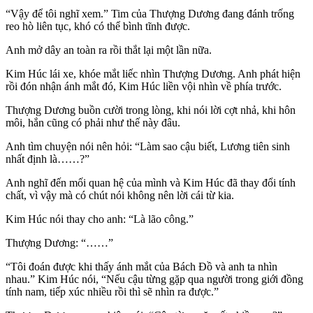
“Vậy để tôi nghĩ xem.” Tim của Thượng Dương đang đánh trống
reo hò liên tục, khó có thể bình tĩnh được.
Anh mở dây an toàn ra rồi thắt lại một lần nữa.
Kim Húc lái xe, khóe mắt liếc nhìn Thượng Dương. Anh phát hiện
rồi đón nhận ánh mắt đó, Kim Húc liền vội nhìn về phía trước.
Thượng Dương buồn cười trong lòng, khi nói lời cợt nhả, khi hôn
môi, hắn cũng có phải như thế này đâu.
Anh tìm chuyện nói nên hỏi: “Làm sao cậu biết, Lương tiên sinh
nhất định là……?”
Anh nghĩ đến mối quan hệ của mình và Kim Húc đã thay đổi tính
chất, vì vậy mà có chút nói không nên lời cái từ kia.
Kim Húc nói thay cho anh: “Là lão công.”
Thượng Dương: “……”
“Tôi đoán được khi thấy ánh mắt của Bách Đồ và anh ta nhìn
nhau.” Kim Húc nói, “Nếu cậu từng gặp qua người trong giới đồng
tính nam, tiếp xúc nhiều rồi thì sẽ nhìn ra được.”