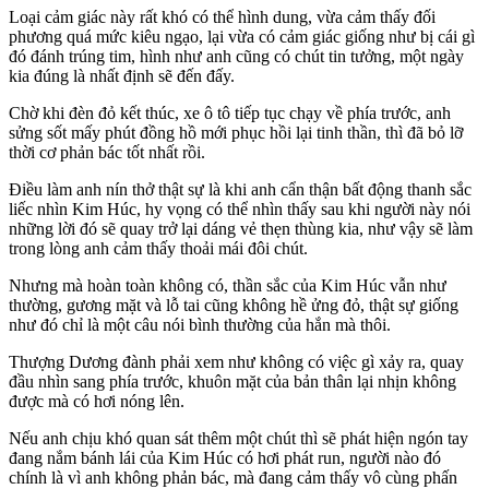
Loại cảm giác này rất khó có thể hình dung, vừa cảm thấy đối
phương quá mức kiêu ngạo, lại vừa có cảm giác giống như bị cái gì
đó đánh trúng tim, hình như anh cũng có chút tin tưởng, một ngày
kia đúng là nhất định sẽ đến đấy.
Chờ khi đèn đỏ kết thúc, xe ô tô tiếp tục chạy về phía trước, anh
sửng sốt mấy phút đồng hồ mới phục hồi lại tinh thần, thì đã bỏ lỡ
thời cơ phản bác tốt nhất rồi.
Điều làm anh nín thở thật sự là khi anh cẩn thận bất động thanh sắc
liếc nhìn Kim Húc, hy vọng có thể nhìn thấy sau khi người này nói
những lời đó sẽ quay trở lại dáng vẻ thẹn thùng kia, như vậy sẽ làm
trong lòng anh cảm thấy thoải mái đôi chút.
Nhưng mà hoàn toàn không có, thần sắc của Kim Húc vẫn như
thường, gương mặt và lỗ tai cũng không hề ửng đỏ, thật sự giống
như đó chỉ là một câu nói bình thường của hắn mà thôi.
Thượng Dương đành phải xem như không có việc gì xảy ra, quay
đầu nhìn sang phía trước, khuôn mặt của bản thân lại nhịn không
được mà có hơi nóng lên.
Nếu anh chịu khó quan sát thêm một chút thì sẽ phát hiện ngón tay
đang nắm bánh lái của Kim Húc có hơi phát run, người nào đó
chính là vì anh không phản bác, mà đang cảm thấy vô cùng phấn