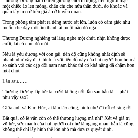
Thượng Dương nằm ở trên giường chơi di động, trên người mặc
một chiếc áo len mỏng, chăn chỉ che nửa thân dưới, áo khoác và
quần tây treo ở trên giá áo ở huyền quan.
Trong phòng tắm phát ra tiếng nước rất lớn, luôn có cảm giác như
muốn che đậy một âm thanh ái muội nào đó nga.
Thượng Dương nghiêng tai lắng nghe một chút, nhịn không được
cười, lại có chút đỏ mặt.
Nếu là yêu đương với con gái, tiến độ cũng không nhất định sẽ
nhanh như vậy đi. Chính là với tiến độ này của hai người bọn họ mà
so sánh với các cặp đôi nam nam khác thì có khả năng đã chậm hơn
một chút.
Lần sau……
Thượng Dương lập tức lại cười không nổi, lần sau hẳn là… phải
như vậy sao?
Giữa anh và Kim Húc, ai làm lão công, hình như đã rất rõ ràng rồi.
Bất quá, có lẽ vẫn còn có thể thương lượng mà nhỉ? Xét về giá trị
vũ lực, sức mạnh của hai người coi như là ngang nhau, hẳn là cũng
không thể chỉ lấy hình thể lớn nhỏ mà đưa ra quyết định.