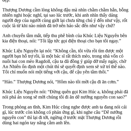
Thượng Dương cầm lòng không đậu mà nhìn chằm chằm hắn, bỗng
nhiên nghi hoặc nghĩ, tại sao lúc trước, khi anh nhìn thấy dáng
người đẹp của người cùng giới lại chưa từng chú ý đến như vậy, rốt
cuộc là từ khi nào mình đã trở nên háo sắc đến như vậy chứ?
Anh chuyển tầm mắt, tiếp thu phê bình của Khúc Liệu Nguyên bên
kia điện thoại, nói: “Tôi lập tức gọi điện thoại cho bạn tôi ngay.”
Khúc Liệu Nguyên lại nói: “Không cần, tôi vừa rồi tìm được một
người bạn hỗ trợ rồi, là một bác sĩ rất thích mèo, trong nhà vốn có
nuôi hai con mèo Ragdoll, cậu ta đã đồng ý giúp đỡ mấy ngày, chờ
An Nhiên ổn định một chút thì sẽ quyết định xem sẽ xử trí thế nào.
Tôi chỉ muốn nói một tiếng với cậu, để cậu yên tâm thôi.”
“Hảo.” Thượng Dương nói, “Hôm nào tôi mời cậu đi ăn cơm.”
Khúc Liệu Nguyên nói: “Đừng quên gọi Kim Húc a, không phải đã
nói phá án xong sẽ mời chúng tôi đi ăn dê nướng nguyên con sao?”
Trong phòng an tĩnh, Kim Húc cũng nghe được anh ta đang nói cái
gì, lúc trước còn không có phản ứng gì, khi nghe câu “Dê nướng
nguyên con” thì lại đi tới, ngừng ở trước mặt Thượng Dương rồi
dùng hai ngón tay nâng cằm anh lên.