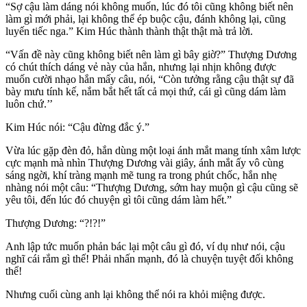
“Sợ cậu làm dáng nói không muốn, lúc đó tôi cũng không biết nên
làm gì mới phải, lại không thể ép buộc cậu, đánh không lại, cũng
luyến tiếc nga.” Kim Húc thành thành thật thật mà trả lời.
“Vấn đề này cũng không biết nên làm gì bây giờ?” Thượng Dương
có chút thích dáng vẻ này của hắn, nhưng lại nhịn không được
muốn cười nhạo hắn mấy câu, nói, “Còn tưởng rằng cậu thật sự đã
bày mưu tính kế, nắm bắt hết tất cả mọi thứ, cái gì cũng dám làm
luôn chứ.’’
Kim Húc nói: “Cậu đừng đắc ý.”
Vừa lúc gặp đèn đỏ, hắn dùng một loại ánh mắt mang tính xâm lược
cực mạnh mà nhìn Thượng Dương vài giây, ánh mắt ấy vô cùng
sáng ngời, khí tràng mạnh mẽ tung ra trong phút chốc, hắn nhẹ
nhàng nói một câu: “Thượng Dương, sớm hay muộn gì cậu cũng sẽ
yêu tôi, đến lúc đó chuyện gì tôi cũng dám làm hết.”
Thượng Dương: “?!?!”
Anh lập tức muốn phản bác lại một câu gì đó, ví dụ như nói, cậu
nghĩ cái rắm gì thế! Phải nhấn mạnh, đó là chuyện tuyệt đối không
thể!
Nhưng cuối cùng anh lại không thể nói ra khỏi miệng được.