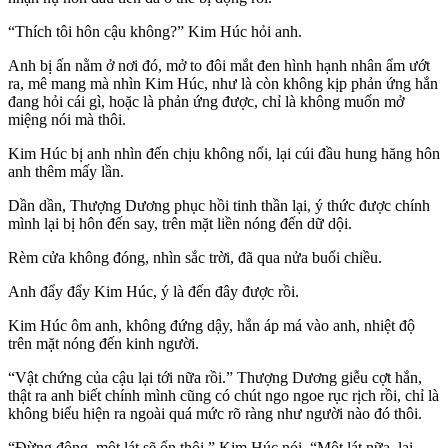
“Thích tôi hôn cậu không?” Kim Húc hỏi anh.
Anh bị ấn nằm ở nơi đó, mở to đôi mắt đen hình hạnh nhân ẩm ướt
ra, mê mang mà nhìn Kim Húc, như là còn không kịp phản ứng hắn
đang hỏi cái gì, hoặc là phản ứng được, chỉ là không muốn mở
miệng nói mà thôi.
Kim Húc bị anh nhìn đến chịu không nổi, lại cúi đầu hung hăng hôn
anh thêm mấy lần.
Dần dần, Thượng Dương phục hồi tinh thần lại, ý thức được chính
mình lại bị hôn đến say, trên mặt liền nóng đến dữ dội.
Rèm cửa không đóng, nhìn sắc trời, đã qua nửa buổi chiều.
Anh đẩy đẩy Kim Húc, ý là đến đây được rồi.
Kim Húc ôm anh, không đứng dậy, hắn áp má vào anh, nhiệt độ
trên mặt nóng đến kinh người.
“Vật chứng của cậu lại tới nữa rồi.” Thượng Dương giễu cợt hắn,
thật ra anh biết chính mình cũng có chút ngo ngoe rục rịch rồi, chỉ là
không biểu hiện ra ngoài quá mức rõ ràng như người nào đó thôi.
“Đừng động, một lát sẽ ổn thôi.” Kim Húc nói, “Một lát nữa, lại