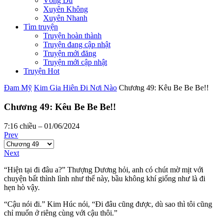
Võng Du
Xuyên Không
Xuyên Nhanh
Tìm truyện
Truyện hoàn thành
Truyện đang cập nhật
Truyện mới đăng
Truyện mới cập nhật
Truyện Hot
Đam Mỹ
Kim Gia Hiên Đi Nơi Nào
Chương 49: Kêu Be Be Be!!
Chương 49: Kêu Be Be Be!!
7:16 chiều – 01/06/2024
Prev
Next
“Hiện tại đi đâu a?” Thượng Dương hỏi, anh có chút mờ mịt với
chuyện bất thình lình như thế này, bầu không khí giống như là đi
hẹn hò vậy.
“Cậu nói đi.” Kim Húc nói, “Đi đâu cũng được, dù sao thì tôi cũng
chỉ muốn ở riêng cùng với cậu thôi.”