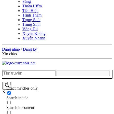
Sủng
Thám Hiểm
Tiên Hiệp
Trinh Thám
Trọng Sinh
Trùng Sinh
Võng Du
Xuyên Không
Xuyên Nhanh
Đăng nhập
/
Đăng ký
Xin chào
Exact matches only
Search in title
Search in content