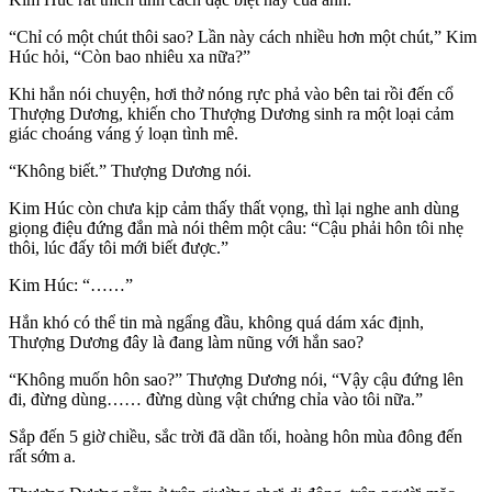
“Chỉ có một chút thôi sao? Lần này cách nhiều hơn một chút,” Kim
Húc hỏi, “Còn bao nhiêu xa nữa?”
Khi hắn nói chuyện, hơi thở nóng rực phả vào bên tai rồi đến cổ
Thượng Dương, khiến cho Thượng Dương sinh ra một loại cảm
giác choáng váng ý loạn tình mê.
“Không biết.” Thượng Dương nói.
Kim Húc còn chưa kịp cảm thấy thất vọng, thì lại nghe anh dùng
giọng điệu đứng đắn mà nói thêm một câu: “Cậu phải hôn tôi nhẹ
thôi, lúc đấy tôi mới biết được.”
Kim Húc: “……”
Hắn khó có thể tin mà ngẩng đầu, không quá dám xác định,
Thượng Dương đây là đang làm nũng với hắn sao?
“Không muốn hôn sao?” Thượng Dương nói, “Vậy cậu đứng lên
đi, đừng dùng…… đừng dùng vật chứng chỉa vào tôi nữa.”
Sắp đến 5 giờ chiều, sắc trời đã dần tối, hoàng hôn mùa đông đến
rất sớm a.