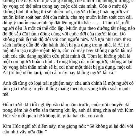
khống chế này. Khi dục vọng khống chế ở mức độ thông thường, là
hy vọng có thể nắm trong tay cuộc đời của mình. Còn ở mức độ
không bình thường thì sẽ nhiều hơn, người chồng hoặc người vợ
muốn kiểm soát bạn đời của mình, cha mẹ muốn kiểm soát con cái,
dùng ý muốn của mình áp đặt lên người khác …… Chính là, mỗi
người đều là một cá thể độc lập. Muốn dựa theo đường tắt riêng nào
đó để sắp đặt hành động cùng với cuộc đời của người khác. Đó
không phải là thái độ đối với con người nữa. Mà tựa như dựa theo
sách hướng dẫn để vận hành thiết bị gia dụng trong nhà, là AI (trí
tuệ nhân tạo) nghe mệnh lệnh, còn có máy bay không người lái mà
anh của cậu đang nghiên cứu phát minh đi. Tóm lại không phải là
một con người hoàn chỉnh. Trong lòng của mỗi người, không ai lại
hy vọng bản thân mình sẽ bị coi như một thiết bị gia dụng, một cái
AI (trí tuệ nhân tạo), một cái máy bay không người lái cả.”
Anh đã từng có loại trải nghiệm này, cha anh chính là một người có
tính gia trưởng truyền thống mang theo dục vọng kiểm soát mạnh
mẽ.
Đêm trước khi tốt nghiệp vào tám năm trước, cuộc nói chuyện dài
trong đêm hè ở trên sân thượng khi ấy, anh đã từng chia sẻ với Kim
Húc về mối quan hệ không tốt giữa hai cha con anh.
Kim Húc nghĩ tới điểm này, nhẹ giọng nói: “Sẽ không ai lại đối với
cậu như vậy nữa đâu.”