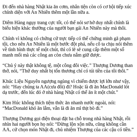
Đi đến nhà hàng Nhật kia ăn cơm, nhân tiện còn có cơ hội tiếp xúc
chính diện với An Nhiên thêm một lần nữa a.
Diêm Hàng ngụy trang cực tốt, có thể nói sơ hở duy nhất chính là
biểu hiện khác thường của người bạn gái An Nhiên này mà thôi.
Chính vì không có chứng cứ trực tiếp có thể chứng minh gã phạm
tội, cho nên An Nhiên là một bước đột phá, nếu cô ta chịu nói thêm
về tình hình thực tế một chút, thì có lẽ sẽ cung cấp thêm một số
manh mối mà các công an còn chưa nắm giữ được.
“Chủ ý này thật không tệ, một công đôi việc.” Thượng Dương than
thở, nói, “Thứ duy nhất bị tổn thương chỉ có túi tiền của tôi thôi.”
Khúc Liệu Nguyên ngượng ngùng vì chiếm được lợi lớn như vậy,
nói: “Hay chúng ta AA(cưa đôi) đi? Hoặc là đi ăn MacDonald lót
dạ trước, đến lúc đó ở nhà hàng Nhật có thể ăn ít một chút.”
Kim Húc không thích tiệm thức ăn nhanh nước ngoài, nói:
“MacDonald khó ăn lắm, vẫn là đi ăn mì thịt bò đi.”
Thượng Dương gọi điện thoại đặt ba chỗ trong nhà hàng Nhật, rồi
nhìn hai người bọn họ nói: “Đừng lộn xộn nữa, cũng không cần
AA, cứ chọn món Nhật đi, chủ nhiệm Thượng của các cậu có tiền.”