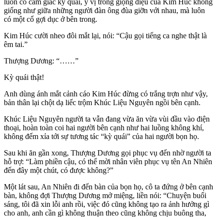
luôn có cảm giác kỳ quái, ý vị trong giọng điệu của Kim Húc không
giống như giữa những người đàn ông đùa giỡn với nhau, mà luôn
có một cổ gợi dục ở bên trong.
Kim Húc cười nheo đôi mắt lại, nói: “Cậu gọi tiếng ca nghe thật là
êm tai.”
Thượng Dương: “……”
Kỳ quái thật!
Anh dùng ánh mắt cảnh cáo Kim Húc đừng có trắng trợn như vậy,
bản thân lại chột dạ liếc trộm Khúc Liệu Nguyên ngồi bên cạnh.
Khúc Liệu Nguyên người ta vẫn đang vừa ăn vừa vùi đầu vào điện
thoại, hoàn toàn coi hai người bên cạnh như hai luồng không khí,
không đếm xỉa tới sự tương tác “kỳ quái” của hai người bọn họ.
Sau khi ăn gần xong, Thượng Dương gọi phục vụ đến nhờ người ta
hỗ trợ: “Làm phiền cậu, có thể mời nhân viên phục vụ tên An Nhiên
đến đây một chút, có được không?”
Một lát sau, An Nhiên đi đến bàn của bọn họ, cô ta đứng ở bên cạnh
bàn, không đợi Thượng Dương mở miệng, liền nói: “Chuyện buổi
sáng, tôi đã xin lỗi anh rồi, việc đó cũng không tạo ra ảnh hưởng gì
cho anh, anh cần gì không thuận theo cũng không chịu buông tha,