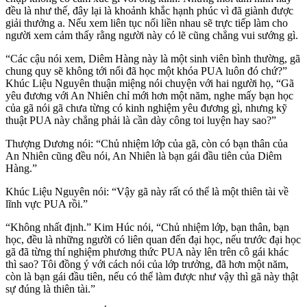
đều là như thế, đây lại là khoảnh khắc hạnh phúc vì đã giành được
giải thưởng a. Nếu xem liên tục nối liền nhau sẽ trực tiếp làm cho
người xem cảm thấy rằng người này có lẽ cũng chẳng vui sướng gì.
“Các cậu nói xem, Diêm Hàng này là một sinh viên bình thường, gã
chung quy sẽ không tới nổi đã học một khóa PUA luôn đó chứ?”
Khúc Liệu Nguyên thuận miệng nói chuyện với hai người họ, “Gã
yêu đương với An Nhiên chỉ mới hơn một năm, nghe mấy bạn học
của gã nói gã chưa từng có kinh nghiệm yêu đương gì, nhưng kỹ
thuật PUA này chẳng phải là cần dày công toi luyện hay sao?”
Thượng Dương nói: “Chủ nhiệm lớp của gã, còn có bạn thân của
An Nhiên cũng đều nói, An Nhiên là bạn gái đầu tiên của Diêm
Hàng.”
Khúc Liệu Nguyên nói: “Vậy gã này rất có thể là một thiên tài về
lĩnh vực PUA rồi.”
“Không nhất định.” Kim Húc nói, “Chủ nhiệm lớp, bạn thân, bạn
học, đều là những người có liên quan đến đại học, nếu trước đại học
gã đã từng thí nghiệm phương thức PUA này lên trên cô gái khác
thì sao? Tôi đồng ý với cách nói của lớp trưởng, đã hơn một năm,
còn là bạn gái đầu tiên, nếu có thể làm được như vậy thì gã này thật
sự đúng là thiên tài.”