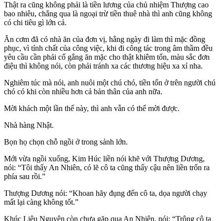
Thật ra cũng không phải là tiền lương của chủ nhiệm Thượng cao
bao nhiêu, chẳng qua là ngoại trừ tiền thuê nhà thì anh cũng không
có chi tiêu gì lớn cả.
Ăn cơm đã có nhà ăn của đơn vị, hằng ngày đi làm thì mặc đồng
phục, vì tính chất của công việc, khi đi công tác trong âm thầm đều
yêu cầu cần phải cố gắng ăn mặc cho thật khiêm tốn, màu sắc đơn
điệu thì không nói, còn phải tránh xa các thương hiệu xa xỉ nha.
Nghiêm túc mà nói, anh nuôi một chú chó, tiền tốn ở trên người chú
chó có khi còn nhiều hơn cả bản thân của anh nữa.
Mời khách một lần thế này, thì anh vẫn có thể mời được.
Nhà hàng Nhật.
Bọn họ chọn chỗ ngồi ở trong sảnh lớn.
Mới vừa ngồi xuống, Kim Húc liền nói khẽ với Thượng Dương,
nói: “Tôi thấy An Nhiên, có lẽ cô ta cũng thấy cậu nên liền trốn ra
phía sau rồi.”
Thượng Dương nói: “Khoan hãy đụng đến cô ta, dọa người chạy
mất lại càng không tốt.”
Khúc Liệu Nguyên còn chưa gặp qua An Nhiên, nói: “Trông cô ta