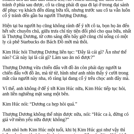
tránh ở phía sau được, cô ta cũng phải đi qua đi lại ở trong đại sảnh
để phục vụ khách đến dùng bữa tối, nhưng trước sau cô ta vẫn luôn
cố ý tránh đến gần ba người Thượng Dương.
Hiện tại ba người họ cũng không rảnh để ý tới cô ta, bọn họ ăn đến
hết sức chuyên chú, giữa trưa chỉ tùy tiện đối phó cho qua bữa, nhất
là Thượng Dương, từ cơm sáng đến bây giờ cũng chỉ uống có một
ly cà phê Starbucks do Bách Đồ mời mà thôi.
Kim Húc hỏi Thượng Dương liên tục: “Đây là cái gì? Ăn như thế
nào? Cái này lại là cái gì? Làm sao ăn nó được?”
Thượng Dương vừa chiến đấu với đồ ăn còn phải dạy người ta
chiến đấu với đồ ăn, mà từ từ, hình như anh nhìn thấy ý cười trong
mắt của người này nha, rõ ràng lại đang cố ý trêu chọc anh đây mà.
Vì thế, anh không ở để ý tới Kim Húc nữa, Kim Húc tiếp tục hỏi,
anh liền nghiêng mặt sang một bên.
Kim Húc nói: “Dương ca hẹp hòi quá.”
Thượng Dương không thể nhịn được nữa, nói: “Húc ca à, đừng có
giả vờ mềm yếu nữa được không?”
Anh nhỏ hơn Kim Húc một tuổi, khi bị Kim Húc gọi như vậy thì