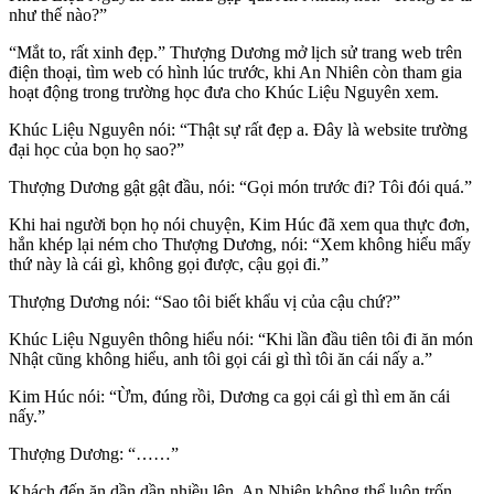
như thế nào?”
“Mắt to, rất xinh đẹp.” Thượng Dương mở lịch sử trang web trên
điện thoại, tìm web có hình lúc trước, khi An Nhiên còn tham gia
hoạt động trong trường học đưa cho Khúc Liệu Nguyên xem.
Khúc Liệu Nguyên nói: “Thật sự rất đẹp a. Đây là website trường
đại học của bọn họ sao?”
Thượng Dương gật gật đầu, nói: “Gọi món trước đi? Tôi đói quá.”
Khi hai người bọn họ nói chuyện, Kim Húc đã xem qua thực đơn,
hắn khép lại ném cho Thượng Dương, nói: “Xem không hiểu mấy
thứ này là cái gì, không gọi được, cậu gọi đi.”
Thượng Dương nói: “Sao tôi biết khẩu vị của cậu chứ?”
Khúc Liệu Nguyên thông hiểu nói: “Khi lần đầu tiên tôi đi ăn món
Nhật cũng không hiểu, anh tôi gọi cái gì thì tôi ăn cái nấy a.”
Kim Húc nói: “Ừm, đúng rồi, Dương ca gọi cái gì thì em ăn cái
nấy.”
Thượng Dương: “……”
Khách đến ăn dần dần nhiều lên, An Nhiên không thể luôn trốn