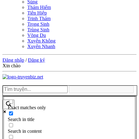
Sủng
Thám Hiểm
Tiên Hiệp
Trinh Thám
Trọng Sinh
Trùng Sinh
Võng Du
Xuyên Không
Xuyên Nhanh
Đăng nhập
/
Đăng ký
Xin chào
Exact matches only
Search in title
Search in content