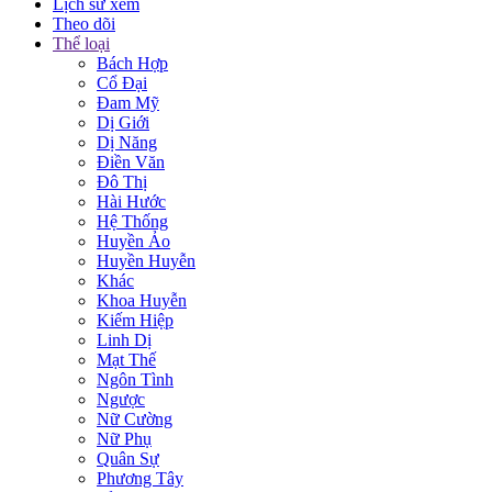
Lịch sử xem
Theo dõi
Thể loại
Bách Hợp
Cổ Đại
Đam Mỹ
Dị Giới
Dị Năng
Điền Văn
Đô Thị
Hài Hước
Hệ Thống
Huyền Ảo
Huyền Huyễn
Khác
Khoa Huyễn
Kiếm Hiệp
Linh Dị
Mạt Thế
Ngôn Tình
Ngược
Nữ Cường
Nữ Phụ
Quân Sự
Phương Tây