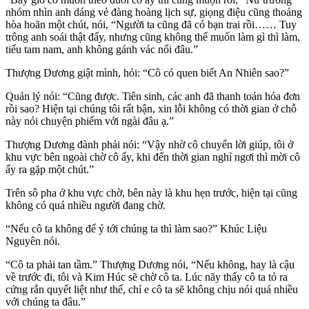
nhóm nhìn anh dáng vẻ đàng hoàng lịch sự, giọng điệu cũng thoáng
hòa hoãn một chút, nói, “Người ta cũng đã có bạn trai rồi…… Tuy
trông anh soái thật đấy, nhưng cũng không thể muốn làm gì thì làm,
tiểu tam nam, anh không gánh vác nổi đâu.”
Thượng Dương giật mình, hỏi: “Cô có quen biết An Nhiên sao?”
Quản lý nói: “Cũng được. Tiên sinh, các anh đã thanh toán hóa đơn
rồi sao? Hiện tại chúng tôi rất bận, xin lỗi không có thời gian ở chỗ
này nói chuyện phiếm với ngài đâu ạ.”
Thượng Dương đành phải nói: “Vậy nhờ cô chuyển lời giúp, tôi ở
khu vực bên ngoài chờ cô ấy, khi đến thời gian nghỉ ngơi thì mời cô
ấy ra gặp một chút.”
Trên sô pha ở khu vực chờ, bên này là khu hẹn trước, hiện tại cũng
không có quá nhiều người đang chờ.
“Nếu cô ta không để ý tới chúng ta thì làm sao?” Khúc Liệu
Nguyên nói.
“Cô ta phải tan tầm.” Thượng Dương nói, “Nếu không, hay là cậu
về trước đi, tôi và Kim Húc sẽ chờ cô ta. Lúc nãy thấy cô ta tỏ ra
cứng rắn quyết liệt như thế, chỉ e cô ta sẽ không chịu nói quá nhiều
với chúng ta đâu.”