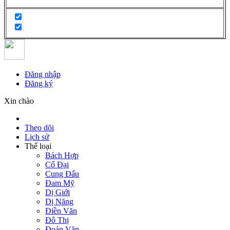
Đăng nhập
Đăng ký
Xin chào
Theo dõi
Lịch sử
Thể loại
Bách Hợp
Cổ Đại
Cung Đấu
Đam Mỹ
Dị Giới
Dị Năng
Điền Văn
Đô Thị
Đoản Văn