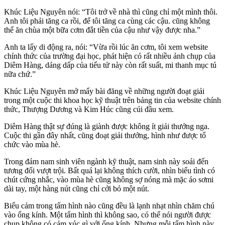
Khúc Liệu Nguyên nói: “Tôi trở về nhà thì cũng chỉ một mình thôi.
Anh tôi phải tăng ca rồi, để tôi tăng ca cùng các cậu. cũng không
thể ăn chùa một bữa cơm đắt tiền của cậu như vậy được nha.”
Anh ta lấy di động ra, nói: “Vừa rồi lúc ăn cơm, tôi xem website
chính thức của trường đại học, phát hiện có rất nhiều ảnh chụp của
Diêm Hàng, dáng dấp của tiểu tử này còn rất suất, mi thanh mục tú
nữa chứ.”
Khúc Liệu Nguyên mở mấy bài đăng về những người đoạt giải
trong một cuộc thi khoa học kỹ thuật trên bảng tin của website chính
thức, Thượng Dương và Kim Húc cũng cúi đầu xem.
Diêm Hàng thật sự đúng là giành được không ít giải thưởng nga.
Cuộc thi gần đây nhất, cũng đoạt giải thưởng, hình như được tổ
chức vào mùa hè.
Trong đám nam sinh viên ngành kỹ thuật, nam sinh này soái đến
tương đối vượt trội. Bất quá lại không thích cười, nhìn biểu tình có
chút cứng nhắc, vào mùa hè cũng không sợ nóng mà mặc áo sơmi
dài tay, một hàng nút cũng chỉ cởi bỏ một nút.
Biểu cảm trong tấm hình nào cũng đều là lạnh nhạt nhìn chăm chú
vào ống kính. Một tấm hình thì không sao, có thể nói người được
chụp không có cảm xúc gì với ống kính. Nhưng mỗi tấm hình này