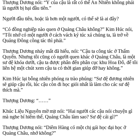
Thượng Dương nói: “Ý của cậu là rất có thể An Nhiên không phải
là người bị hại đầu tiên.”
Người đầu tiên, hoặc là hơn một người, có thể sẽ là ai đây?
“Có đồng nghiệp nào quen ở Quảng Châu không?” Kim Húc nói,
“Tôi nhớ có một người ở cách vách ký túc xá chúng ta, là trở về
Quảng Đông công tác thì phải.”
Thượng Dương nháy mắt đã hiểu, nói: “Cậu ta công tác ở Thẩm
Quyến. Nhưng tôi cũng có người quen khác ở Quảng Châu, là một
sư đệ khóa dưới, cậu ta được phân đến phân cục khu Hoa Đô, để tôi
liên hệ một chút xem cậu ta có thời gian giúp đỡ hay không.”
Kim Húc lại bỗng nhiên phóng ra trào phúng: “Sư đệ đương nhiên
sẽ giúp cậu rồi, lúc cậu còn đi học giỏi nhất là làm cho các sư đệ
thích mà.”
Thượng Dương: “……”
Khúc Liệu Nguyên mờ mịt nói: “Hai người các cậu nói chuyện gì
mà nghe bí hiểm thế, Quảng Châu làm sao? Sư đệ cái gì?”
Thượng Dương nói: “Diêm Hàng có một chị gái học đại học ở
Quảng Châu, nhớ không?”