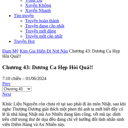
Võng Du
Xuyên Không
Xuyên Nhanh
Tìm truyện
Truyện hoàn thành
Truyện đang cập nhật
Truyện mới đăng
Truyện mới cập nhật
Truyện Hot
Đam Mỹ
Kim Gia Hiên Đi Nơi Nào
Chương 43: Dương Ca Hẹp
Hòi Quá!!
Chương 43: Dương Ca Hẹp Hòi Quá!!
7:10 chiều – 01/06/2024
Prev
Next
Khúc Liệu Nguyên còn chưa rõ tại sao phải đi ăn món Nhật, sau khi
nghe Thượng Dương giải thích một phen thì anh ta mới biết đây có
lẽ là nhà hàng Nhật mà An Nhiên đang làm công, vết mù tạc dính
trên chữ trong thư đe dọa đều đang chỉ về hướng đôi tình nhân sinh
viên Diêm Hàng và An Nhiên này.