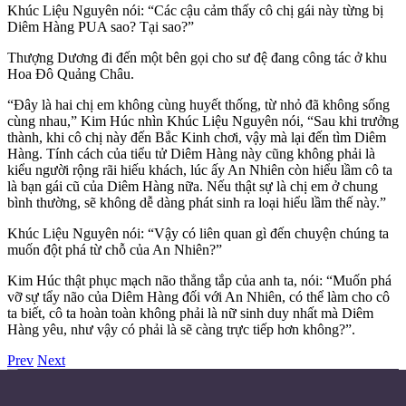
Khúc Liệu Nguyên nói: “Các cậu cảm thấy cô chị gái này từng bị
Diêm Hàng PUA sao? Tại sao?”
Thượng Dương đi đến một bên gọi cho sư đệ đang công tác ở khu
Hoa Đô Quảng Châu.
“Đây là hai chị em không cùng huyết thống, từ nhỏ đã không sống
cùng nhau,” Kim Húc nhìn Khúc Liệu Nguyên nói, “Sau khi trưởng
thành, khi cô chị này đến Bắc Kinh chơi, vậy mà lại đến tìm Diêm
Hàng. Tính cách của tiểu tử Diêm Hàng này cũng không phải là
kiểu người rộng rãi hiếu khách, lúc ấy An Nhiên còn hiểu lầm cô ta
là bạn gái cũ của Diêm Hàng nữa. Nếu thật sự là chị em ở chung
bình thường, sẽ không dễ dàng phát sinh ra loại hiểu lầm thế này.”
Khúc Liệu Nguyên nói: “Vậy có liên quan gì đến chuyện chúng ta
muốn đột phá từ chỗ của An Nhiên?”
Kim Húc thật phục mạch não thẳng tắp của anh ta, nói: “Muốn phá
vỡ sự tẩy não của Diêm Hàng đối với An Nhiên, có thể làm cho cô
ta biết, cô ta hoàn toàn không phải là nữ sinh duy nhất mà Diêm
Hàng yêu, như vậy có phải là sẽ càng trực tiếp hơn không?”.
Prev
Next