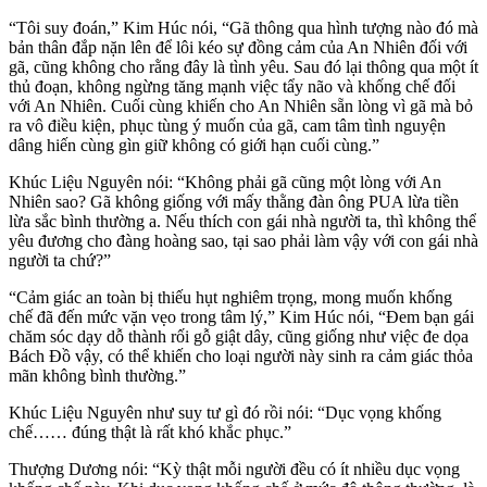
“Tôi suy đoán,” Kim Húc nói, “Gã thông qua hình tượng nào đó mà
bản thân đắp nặn lên để lôi kéo sự đồng cảm của An Nhiên đối với
gã, cũng không cho rằng đây là tình yêu. Sau đó lại thông qua một ít
thủ đoạn, không ngừng tăng mạnh việc tẩy não và khống chế đối
với An Nhiên. Cuối cùng khiến cho An Nhiên sẵn lòng vì gã mà bỏ
ra vô điều kiện, phục tùng ý muốn của gã, cam tâm tình nguyện
dâng hiến cùng gìn giữ không có giới hạn cuối cùng.”
Khúc Liệu Nguyên nói: “Không phải gã cũng một lòng với An
Nhiên sao? Gã không giống với mấy thằng đàn ông PUA lừa tiền
lừa sắc bình thường a. Nếu thích con gái nhà người ta, thì không thể
yêu đương cho đàng hoàng sao, tại sao phải làm vậy với con gái nhà
người ta chứ?”
“Cảm giác an toàn bị thiếu hụt nghiêm trọng, mong muốn khống
chế đã đến mức vặn vẹo trong tâm lý,” Kim Húc nói, “Đem bạn gái
chăm sóc dạy dỗ thành rối gỗ giật dây, cũng giống như việc đe dọa
Bách Đồ vậy, có thể khiến cho loại người này sinh ra cảm giác thỏa
mãn không bình thường.”
Khúc Liệu Nguyên như suy tư gì đó rồi nói: “Dục vọng khống
chế…… đúng thật là rất khó khắc phục.”
Thượng Dương nói: “Kỳ thật mỗi người đều có ít nhiều dục vọng