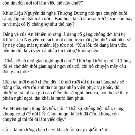
còn tìm đến nơi tôi làm việc thế này chứ?”
Khúc Liệu Nguyên đã nghe Thượng Dương nói qua chuyện buổi
sáng, lập tức bất mãn nói: “Bạn học, là cô làm sai trước, sao còn bày
ra vẻ mặt có lý chẳng sợ như thế này?”
Dáng vẻ của An Nhiên rõ ràng là đang cố gắng chống đỡ, khi bị
Khúc Liệu Nguyên xé rách một chút, trên mặt gần như xuất hiện vẻ
áy náy cùng mất tự nhiên, lập tức nói: “Xin lỗi, tôi đang làm việc,
nếu tìm tôi là vì việc cá nhân thì thật sự không tiện.”
“Chắc cô có thời gian nghỉ ngơi chứ,” Thượng Dương nói, “Chúng
tôi sẽ chờ đến thời gian nghỉ ngơi của cô, chỉ trò chuyện mấy câu
đơn gian thôi?”
Hiện tại mới 6 giờ chiều, đến 10 giờ rưỡi tối thì nhà hàng này sẽ
đóng cửa, vừa rồi anh đã hỏi qua nhân viên phục vụ khác, đối
phương trả lời sau giờ cao điểm thì sẽ nghỉ theo ca, bọn họ sẽ thay
phiên nghỉ ngơi, đại khái là mười lăm phút.
An Nhiên lạnh lùng từ chối, nói: “Thật sự không tiện đâu, cũng
không có gì để nói hết. Cảm ơn quí khách đã đến, không còn
chuyện gì thì tôi đi làm việc đây.”
Cô ta khom lưng chào ba vị khách rồi xoay người rời đi.