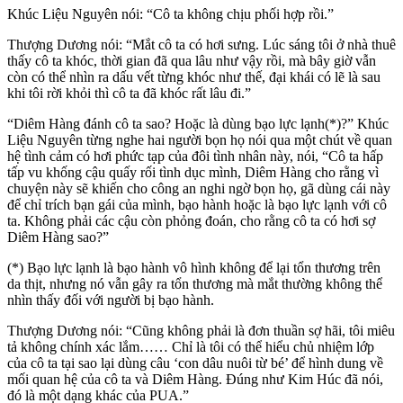
Khúc Liệu Nguyên nói: “Cô ta không chịu phối hợp rồi.”
Thượng Dương nói: “Mắt cô ta có hơi sưng. Lúc sáng tôi ở nhà thuê
thấy cô ta khóc, thời gian đã qua lâu như vậy rồi, mà bây giờ vẫn
còn có thể nhìn ra dấu vết từng khóc như thế, đại khái có lẽ là sau
khi tôi rời khỏi thì cô ta đã khóc rất lâu đi.”
“Diêm Hàng đánh cô ta sao? Hoặc là dùng bạo lực lạnh(*)?” Khúc
Liệu Nguyên từng nghe hai người bọn họ nói qua một chút về quan
hệ tình cảm có hơi phức tạp của đôi tình nhân này, nói, “Cô ta hấp
tấp vu khống cậu quấy rối tình dục mình, Diêm Hàng cho rằng vì
chuyện này sẽ khiến cho công an nghi ngờ bọn họ, gã dùng cái này
để chỉ trích bạn gái của mình, bạo hành hoặc là bạo lực lạnh với cô
ta. Không phải các cậu còn phỏng đoán, cho rằng cô ta có hơi sợ
Diêm Hàng sao?”
(*) Bạo lực lạnh là bạo hành vô hình không để lại tổn thương trên
da thịt, nhưng nó vẫn gây ra tổn thương mà mắt thường không thể
nhìn thấy đối với người bị bạo hành.
Thượng Dương nói: “Cũng không phải là đơn thuần sợ hãi, tôi miêu
tả không chính xác lắm…… Chỉ là tôi có thể hiểu chủ nhiệm lớp
của cô ta tại sao lại dùng câu ‘con dâu nuôi từ bé’ để hình dung về
mối quan hệ của cô ta và Diêm Hàng. Đúng như Kim Húc đã nói,
đó là một dạng khác của PUA.”