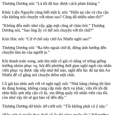
Thượng Dương nói: “Là tôi đã học được cách phản kháng.”
Khúc Liệu Nguyên cũng biết một ít, nói: “Hiện tại câu và cha cậu
vẫn không nói chuyện với nhau sao? Cũng đã nhiều năm rồi?”
“Không đến mức như vậy, gặp mặt cũng sẽ chào hỏi.” Thượng
Dương nói, “Sao ông ấy có thể nói chuyện với tôi chứ?”
Kim Húc nói: “Cứ ở chỗ này chờ An Nhiên nghỉ sao?”
Thượng Dương nói: “Ra bên ngoài chờ đi, đừng ảnh hưởng đến
chuyện làm ăn của người ta.”
Khi thanh toán xong, anh tìm một cô gái có dáng vẻ trông giống
trưởng nhóm phục vụ, hỏi đối phương thời gian nghỉ ngơi của nhân
viên phục vụ được sắp xếp như thế nào, nghĩ đến lúc đó lại tìm An
Nhiên để cố gắng nói chuyện thêm một chút.
Cô gái kia nhìn anh với vẻ nghi ngờ, nói: “Nhà hàng chúng tôi làm
ăn đàng hoàng, không cung cấp mấy dịch vụ khác, vừa rồi tôi đã
nhìn thấy anh tiếp cận cô ấy, xin đừng quấy rối nhân viên của tôi,
còn như vậy tôi sẽ gọi bảo vệ đến đấy.”
Thượng Dương dở khóc dở cười nói: “Tôi không phải có ý này.”
“Bây giờ có muốn theo đuổi cô ấy thì cũng muộn rồi,” Nữ trưởng