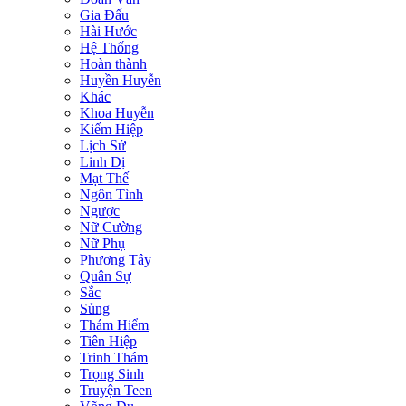
Gia Đấu
Hài Hước
Hệ Thống
Hoàn thành
Huyền Huyễn
Khác
Khoa Huyễn
Kiếm Hiệp
Lịch Sử
Linh Dị
Mạt Thế
Ngôn Tình
Ngược
Nữ Cường
Nữ Phụ
Phương Tây
Quân Sự
Sắc
Sủng
Thám Hiểm
Tiên Hiệp
Trinh Thám
Trọng Sinh
Truyện Teen