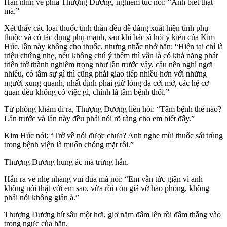
Hắn nhìn về phía Thượng Dương, nghiêm túc nói: “Anh biết thật
mà.”
Xét thấy các loại thuốc tinh thần đều dễ dàng xuất hiện tính phụ
thuộc và có tác dụng phụ mạnh, sau khi bác sĩ hỏi ý kiến của Kim
Húc, lần này không cho thuốc, nhưng nhắc nhở hắn: “Hiện tại chỉ là
triệu chứng nhẹ, nếu không chú ý thêm thì vẫn là có khả năng phát
triển trở thành nghiêm trọng như lần trước vậy, cậu nên nghỉ ngơi
nhiều, có tâm sự gì thì cũng phải giao tiếp nhiều hơn với những
người xung quanh, nhất định phải giữ lòng dạ cởi mở, các hệ cơ
quan đều không có việc gì, chính là tâm bệnh thôi.”
Từ phòng khám đi ra, Thượng Dương liền hỏi: “Tâm bệnh thế nào?
Lần trước và lần này đều phải nói rõ ràng cho em biết đấy.”
Kim Húc nói: “Trở về nói được chưa? Anh nghe mùi thuốc sát trùng
trong bệnh viện là muốn chóng mặt rồi.”
Thượng Dương hung ác mà trừng hắn.
Hắn ra vẻ nhẹ nhàng vui đùa mà nói: “Em vẫn tức giận vì anh
không nói thật với em sao, vừa rồi còn giả vờ hào phóng, không
phải nói không giận à.”
Thượng Dương hít sâu một hơi, giơ nắm đấm lên rồi đấm thẳng vào
trong ngực của hắn.