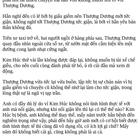
Thượng Dương.
Hắn nghĩ đến có lẽ bởi bị giấu giếm nên Thượng Dương mới tức
giận, không nghĩ tới Thượng Dương tức giận, là bởi vì hắn yêu bản
thân không đủ.
Trên xe taxi trở về, hai người ngồi ở hàng phía sau, Thượng Dương
quay đầu nhìn ngoài cửa sổ xe, từ sườn mặt đến cằm hiện lên một
đường cong lạnh nhạt cứng ngắt.
Kim Húc thử vài lần không được đáp lại, không muốn bị tài xế chế
giễu, cho nên cuối cùng đành phải từ bỏ, ủ rũ cúi đầu mà xem di
động.
Thượng Dương vừa tức lại vừa buồn, lập tức bị sự chán nản vì bị
giấu giếm và chuyện cũ không thể nhớ lại làm cho tức giận, trong
lòng thật sự là ngũ vị tạp trần.
Anh có đầy đủ lý do vì Kim Húc không nói tình hình thực tế với
anh mà nổi giận, nhưng khi nổi giận lên thì lại có thể thế nào? Kim
Húc bị bệnh, anh không thể thay thế, mấy năm trước hắn bệnh đến
nghiêm trọng như vậy, phải đến bây giờ anh mới có cơ hội biết được
tình hình thực tế thì cũng đã vô dụng rồi, có ích lợi gì chứ? Mấy
năm đó không biết cái gì, cũng không phải là ai cả.