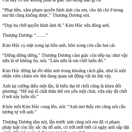
“Phạt tiền, xâm phạm quyền hình ảnh của em, cho dù chỉ ở trong
mơ thì cũng không được.” Thượng Dương nói.
“Dẹp ba chữ quyền hình ảnh đi.” Kim Húc sửa đúng anh.
Thượng Dương: “……”
Kim Húc cọ mặt xong lại hôn anh, hôn xong còn cắn hai cái.
“Dừng dừng dừng,” Thượng Dương cảm giác còn tiếp tục như vậy
nữa là sẽ không ổn, nói, “Làm nữa là em chết luôn đó.”
Kim Húc dừng lại rồi nhìn anh trong khoảng cách gần, như là một
nhân viên chăm sóc thú đang quan sát động vật ăn thịt vậy.
Anh lại cường điệu một lần, là biểu đạt từ chối cũng là khen đối
phương: “Hễ mà tố chất thân thể em yếu một chút, vừa nãy đã chết
ở nơi này luôn rồi.”
Khóe môi Kim Húc cong lên, nói: “Anh mơ thấy em cũng nói câu
tương tự với anh.”
Thượng Dương tâm nói, lần trước anh cũng nói em đã vi phạm
pháp luật còn lấy sắc dụ dỗ anh, có trời mới biết cả ngày anh sắp đặt