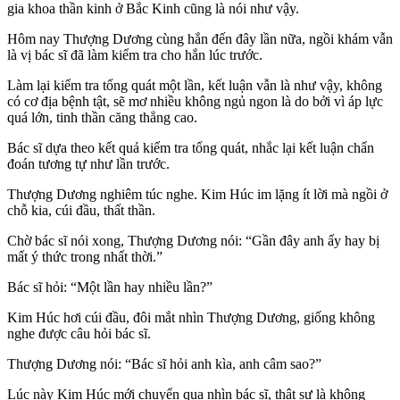
gia khoa thần kinh ở Bắc Kinh cũng là nói như vậy.
Hôm nay Thượng Dương cùng hắn đến đây lần nữa, ngồi khám vẫn
là vị bác sĩ đã làm kiểm tra cho hắn lúc trước.
Làm lại kiểm tra tổng quát một lần, kết luận vẫn là như vậy, không
có cơ địa bệnh tật, sẽ mơ nhiều không ngủ ngon là do bởi vì áp lực
quá lớn, tinh thần căng thẳng cao.
Bác sĩ dựa theo kết quả kiểm tra tổng quát, nhắc lại kết luận chẩn
đoán tương tự như lần trước.
Thượng Dương nghiêm túc nghe. Kim Húc im lặng ít lời mà ngồi ở
chỗ kia, cúi đầu, thất thần.
Chờ bác sĩ nói xong, Thượng Dương nói: “Gần đây anh ấy hay bị
mất ý thức trong nhất thời.”
Bác sĩ hỏi: “Một lần hay nhiều lần?”
Kim Húc hơi cúi đầu, đôi mắt nhìn Thượng Dương, giống không
nghe được câu hỏi bác sĩ.
Thượng Dương nói: “Bác sĩ hỏi anh kìa, anh câm sao?”
Lúc này Kim Húc mới chuyển qua nhìn bác sĩ, thật sự là không