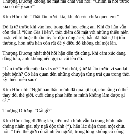
Thượng Dương không nể mặt mà chất vấn nói: “Chính là nói trước
kia có để ý sao?”
Kim Húc nói: “Thật lâu trước kia, khi đó còn chưa quen em.”
Đó là từ trước khi vào học trong đại học công an. Khi đó hắn vẫn
còn tên là “Kim Gia Hiên”, thời điểm đối mặt với những thiếu niên
hoặc vô tri hoặc thuần túy ác độc cùng ác ý, hắn đã thật sự bị tổn
thương, hơn nữa hắn còn rất để ý điều đó không chỉ một lần.
Thượng Dương nhất thời hối hận đến tột cùng, khi cảm xúc đang
dâng trào, anh không nên gọi ra cái tên đó.
“Lần trước rốt cuộc là vì sao?” Anh hỏi, ý tứ là lần trước vì sao lại
phát bệnh? Có liên quan đến những chuyện từng trải qua trong thời
kỳ thiếu niên sao?
Kim Húc nói: “Nghĩ bản thân mình đã quá lợi hại, cho rằng có thể
thay đổi thế giới, cuối cùng phát hiện ra mình không làm được gì
cả.”
Thượng Dương: “Cái gì?”
Kim Húc nâng di động lên, trên màn hình vẫn là trang bình luận
chúng nhân giai túy ngã độc tỉnh (*), hắn lắc điện thoại một chút,
nói: “Trên thế giới có rất nhiều người, trong lòng không có công