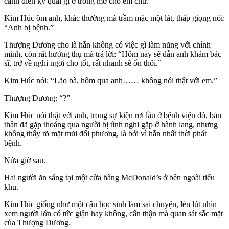
cảnh diễn kỳ quái gì ở trong mơ cho em chứ.
Kim Húc ôm anh, khác thường mà trầm mặc một lát, thấp giọng nói:
“Anh bị bệnh.”
Thượng Dương cho là hắn không có việc gì làm nũng với chính
mình, còn rất hưởng thụ mà trả lời: “Hôm nay sẽ dẫn anh khám bác
sĩ, trở về nghỉ ngơi cho tốt, rất nhanh sẽ ổn thôi.”
Kim Húc nói: “Lão bà, hôm qua anh…… không nói thật với em.”
Thượng Dương: “?”
Kim Húc nói thật với anh, trong sự kiện rơi lầu ở bệnh viện đó, bản
thân đã gặp thoáng qua người bị tình nghi gặp ở hành lang, nhưng
không thấy rõ mặt mũi đối phương, là bởi vì hắn nhất thời phát
bệnh.
Nửa giờ sau.
Hai người ăn sáng tại một cửa hàng McDonald’s ở bên ngoài tiểu
khu.
Kim Húc giống như một cậu học sinh làm sai chuyện, lén lút nhìn
xem người lớn có tức giận hay không, cẩn thận mà quan sát sắc mặt
của Thượng Dương.