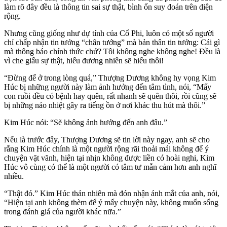
làm rõ đây đều là thông tin sai sự thật, bình ổn suy đoán trên diện
rộng.
Nhưng cũng giống như dự tính của Cổ Phi, luôn có một số người
chỉ chấp nhận tin tưởng “chân tướng” mà bản thân tin tưởng: Cái gì
mà thông báo chính thức chứ? Tôi không nghe không nghe! Đều là
vì che giấu sự thật, hiểu đương nhiên sẽ hiểu thôi!
“Đừng để ở trong lòng quá,” Thượng Dương không hy vọng Kim
Húc bị những người này làm ảnh hưởng đến tâm tình, nói, “Mấy
con ruồi đều có bệnh hay quên, rất nhanh sẽ quên thôi, rồi cũng sẽ
bị những náo nhiệt gây ra tiếng ồn ở nơi khác thu hút mà thôi.”
Kim Húc nói: “Sẽ không ảnh hưởng đến anh đâu.”
Nếu là trước đây, Thượng Dương sẽ tin lời này ngay, anh sẽ cho
rằng Kim Húc chính là một người rộng rãi thoải mái không để ý
chuyện vặt vãnh, hiện tại nhịn không được liền có hoài nghi, Kim
Húc vô cùng có thể là một người có tâm tư mẫn cảm hơn anh nghĩ
nhiều.
“Thật đó.” Kim Húc thản nhiên mà đón nhận ánh mắt của anh, nói,
“Hiện tại anh không thèm để ý mấy chuyện này, không muốn sống
trong đánh giá của người khác nữa.”