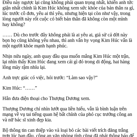
Điều này ngược lại cũng không phải quan trọng nhất, khiến anh tức
giận nhất chính là Kim Húc không xem sức khỏe của bản thân ra gì,
lúc trước cô đơn, yêu ai thì yêu, nhưng hiện tại còn như vậy, trong
lòng người này rốt cuộc có biết bản thân đã không còn một mình
hay không?
…… Dù cho trước đây không phải là ai yêu ai, giả sử cả đời này
bọn họ cũng không yêu nhau, thì anh vẫn hy vọng Kim Húc vẫn là
một người khỏe mạnh hạnh phúc.
Nhịn nửa ngày, anh quay đầu qua muốn mắng Kim Húc một trận,
lại nhìn thấy Kim Húc đang xem cái gì đó trong di động, hai hàng
lông mày rậm nhíu lại.
Anh trực giác có việc, hỏi trước: “Làm sao vậy?”
Kim Húc: “……”
Hắn đưa điện thoại cho Thượng Dương xem.
Thượng Dương chỉ nhìn lướt qua liền hiểu, vẫn là bình luận trên
mạng về vụ tai tiếng quan hệ bất chính của phó cục trưởng công an
và nữ bác sĩ xinh đẹp kia.
Bộ thông tin can thiệp vào và loại bỏ các bài viết trích đăng trắng
trợn lúc ban đầu, công an văn phòng tỉnh cũng đã phát thông báo để