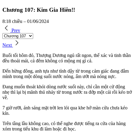
Chương 107: Kim Gia Hiên!!
8:18 chiều – 01/06/2024
Prev
Next
Buổi tối hôm đó, Thượng Dương ngủ rất ngon, thể xác và tinh thần
đều thoải mái, cả đêm không có mộng mị gì cả.
Đến hừng đông, anh tựa như tỉnh dậy từ trong cảm giác đang đắm
mình trong một dòng suối nước nóng, ẩm ướt mà nóng nực.
Đang muốn thoát khỏi dòng nước suối này, chỉ cần một cử động
nhẹ thì lại bị mãnh thú nhảy từ trong nước ra đớp một cái rồi kéo trở
về.
7 giờ rưỡi, ánh sáng mặt trời len lỏi qua khe hở màn cửa chưa kéo
kín.
Trên tầng lầu không cao, có thể nghe được tiếng ra cửa của hàng
xóm trong tiểu khu đi làm hoặc đi học.