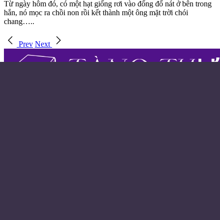
Từ ngày hôm đó, có một hạt giống rơi vào đống đổ nát ở bên trong
hắn, nó mọc ra chồi non rồi kết thành một ông mặt trời chói
chang…..
Prev
Next
Điều khoản sử dụng
Chính sách bảo mật
Liên hệ đặt quảng cáo
Email:
© Copyright 2024 - Made with ❤️
Từ khóa
Huyền Huyễn
Tiên Hiệp