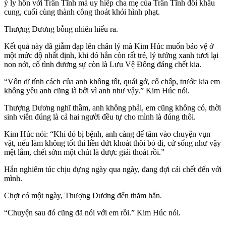
ý ly hôn với Trần Tĩnh mà uy hiếp cha mẹ của Trần Tĩnh đổi khẩu
cung, cuối cùng thành công thoát khỏi hình phạt.
Thượng Dương bỗng nhiên hiểu ra.
Kết quả này đã giẫm đạp lên chân lý mà Kim Húc muốn bảo vệ ở
một mức độ nhất định, khi đó hắn còn rất trẻ, lý tưởng xanh tươi lại
non nớt, cố tình đương sự còn là Lưu Vệ Đông đáng chết kia.
“Vốn dĩ tính cách của anh không tốt, quái gở, cố chấp, trước kia em
không yêu anh cũng là bởi vì anh như vậy.” Kim Húc nói.
Thượng Dương nghĩ thầm, anh không phải, em cũng không có, thời
sinh viên đúng là cả hai người đều tự cho mình là đúng thôi.
Kim Húc nói: “Khi đó bị bệnh, anh càng để tâm vào chuyện vụn
vặt, nếu làm không tốt thì liền dứt khoát thôi bỏ đi, cứ sống như vậy
mệt lắm, chết sớm một chút là được giải thoát rồi.”
Hắn nghiêm túc chịu đựng ngày qua ngày, đang đợi cái chết đến với
mình.
Chợt có một ngày, Thượng Dương đến thăm hắn.
“Chuyện sau đó cũng đã nói với em rồi.” Kim Húc nói.