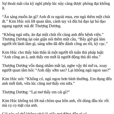
Sự thoải mái của kỳ nghỉ phép lúc này càng được phóng đại không
ít.
“Ăn sáng muốn ăn gì? Anh đi ra ngoài mua, em ngủ thêm một chút
đi.” Kim Húc nói lời quan tâm, cánh tay và đùi bá đạo lại bá đạo
ngang ngược mà đè Thượng Dương.
“Không ngủ nữa, ăn đại một chút rồi cùng anh đến bệnh viện.”
Thượng Dương lại oán giận nói thêm một câu, “Bây giờ giả làm
người tốt lành làm gì, sáng sớm đã đến đánh công an rồi, kỳ cục.”
Kim Húc cho thấy bản thân là một người tốt tuân thủ pháp luật:
“Anh công an à, anh thấy em mới là người động thủ đó nha.”
Thượng Dương vốn đang nhắm mắt lại, nghe vậy thì mở ra, xoay
người quan tâm hỏi: “Anh dậy sớm sao? Lại không ngủ ngon sao?”
Kim Húc nói: “Không có, ngủ ngon hơn bình thường. Em đụng đến
anh mới tỉnh, vừa lúc cũng mơ thấy em nữa.”
Thượng Dương: “Lại mơ thấy em cái gì?”
Kim Húc không trả lời mà chòm qua hôn anh, rồi dùng đầu tóc rối
mà cọ cọ mặt của anh.
Cái này có thể không phải là giấc mơ đứng đắn gì cả.