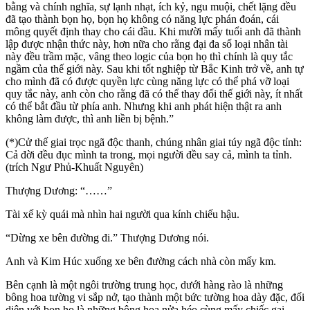
bằng và chính nghĩa, sự lạnh nhạt, ích kỷ, ngu muội, chết lặng đều
đã tạo thành bọn họ, bọn họ không có năng lực phán đoán, cái
mông quyết định thay cho cái đầu. Khi mười mấy tuổi anh đã thành
lập được nhận thức này, hơn nữa cho rằng đại đa số loại nhân tài
này đều trầm mặc, vâng theo logic của bọn họ thì chính là quy tắc
ngầm của thế giới này. Sau khi tốt nghiệp từ Bắc Kinh trở về, anh tự
cho mình đã có được quyền lực cùng năng lực có thể phá vỡ loại
quy tắc này, anh còn cho rằng đã có thể thay đổi thế giới này, ít nhất
có thể bắt đầu từ phía anh. Nhưng khi anh phát hiện thật ra anh
không làm được, thì anh liền bị bệnh.”
(*)Cử thế giai trọc ngã độc thanh, chúng nhân giai túy ngã độc tỉnh:
Cả đời đều đục mình ta trong, mọi người đều say cả, mình ta tỉnh.
(trích Ngư Phủ-Khuất Nguyên)
Thượng Dương: “……”
Tài xế kỳ quái mà nhìn hai người qua kính chiếu hậu.
“Dừng xe bên đường đi.” Thượng Dương nói.
Anh và Kim Húc xuống xe bên đường cách nhà còn mấy km.
Bên cạnh là một ngôi trường trung học, dưới hàng rào là những
bông hoa tường vi sắp nở, tạo thành một bức tường hoa dày đặc, đối
diện với bọn họ là những bông hoa nửa héo cùng mấy chiếc gai