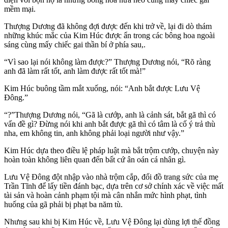
mềm mại.
Thượng Dương đã không đợi được đến khi trở về, lại đi dò thám
những khúc mắc của Kim Húc được ẩn trong các bông hoa ngoài
sáng cùng mấy chiếc gai thần bí ở phía sau,.
“Vì sao lại nói không làm được?” Thượng Dương nói, “Rõ ràng
anh đã làm rất tốt, anh làm được rất tốt mà!”
Kim Húc buông tầm mắt xuống, nói: “Anh bắt được Lưu Vệ
Đông.”
“?”Thượng Dương nói, “Gã là cướp, anh là cảnh sát, bắt gã thì có
vấn đề gì? Đừng nói khi anh bắt được gã thì có tâm là cố ý trả thù
nha, em không tin, anh không phải loại người như vậy.”
Kim Húc dựa theo điều lệ pháp luật mà bắt trộm cướp, chuyện này
hoàn toàn không liên quan đến bất cứ ân oán cá nhân gì.
Lưu Vệ Đông đột nhập vào nhà trộm cắp, đổi đồ trang sức của mẹ
Trần Tĩnh để lấy tiền đánh bạc, dựa trên cơ sở chính xác về việc mất
tài sản và hoàn cảnh phạm tội mà cân nhắn mức hình phạt, tình
huống của gã phải bị phạt ba năm tù.
Nhưng sau khi bị Kim Húc về, Lưu Vệ Đông lại dùng lợi thế đồng