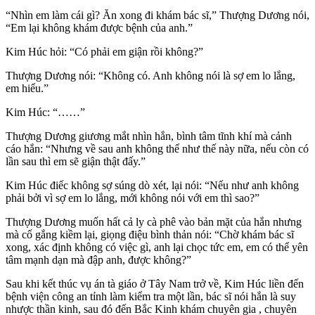
“Nhìn em làm cái gì? Ăn xong đi khám bác sĩ,” Thượng Dương nói,
“Em lại không khám được bệnh của anh.”
Kim Húc hỏi: “Có phải em giận rồi không?”
Thượng Dương nói: “Không có. Anh không nói là sợ em lo lắng,
em hiểu.”
Kim Húc: “……”
Thượng Dương giương mắt nhìn hắn, bình tâm tĩnh khí mà cảnh
cáo hắn: “Nhưng về sau anh không thể như thế này nữa, nếu còn có
lần sau thì em sẽ giận thật đấy.”
Kim Húc điếc không sợ súng dò xét, lại nói: “Nếu như anh không
phải bởi vì sợ em lo lắng, mới không nói với em thì sao?”
Thượng Dương muốn hất cả ly cà phê vào bản mặt của hắn nhưng
mà cố gắng kiềm lại, giọng điệu bình thản nói: “Chờ khám bác sĩ
xong, xác định không có việc gì, anh lại chọc tức em, em có thể yên
tâm mạnh dạn mà đập anh, được không?”
Sau khi kết thúc vụ án tà giáo ở Tây Nam trở về, Kim Húc liền đến
bệnh viện công an tỉnh làm kiểm tra một lần, bác sĩ nói hắn là suy
nhược thần kinh, sau đó đến Bắc Kinh khám chuyên gia , chuyên