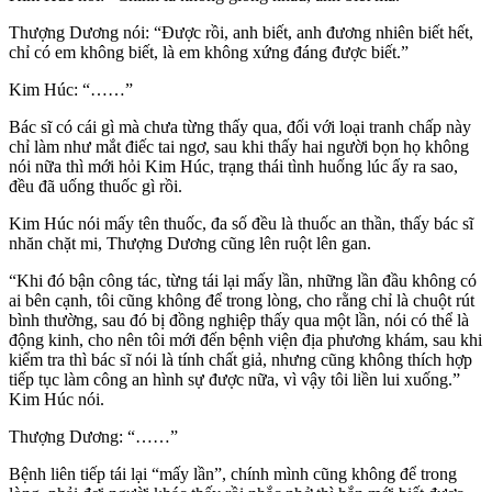
Thượng Dương nói: “Được rồi, anh biết, anh đương nhiên biết hết,
chỉ có em không biết, là em không xứng đáng được biết.”
Kim Húc: “……”
Bác sĩ có cái gì mà chưa từng thấy qua, đối với loại tranh chấp này
chỉ làm như mắt điếc tai ngơ, sau khi thấy hai người bọn họ không
nói nữa thì mới hỏi Kim Húc, trạng thái tình huống lúc ấy ra sao,
đều đã uống thuốc gì rồi.
Kim Húc nói mấy tên thuốc, đa số đều là thuốc an thần, thấy bác sĩ
nhăn chặt mi, Thượng Dương cũng lên ruột lên gan.
“Khi đó bận công tác, từng tái lại mấy lần, những lần đầu không có
ai bên cạnh, tôi cũng không để trong lòng, cho rằng chỉ là chuột rút
bình thường, sau đó bị đồng nghiệp thấy qua một lần, nói có thể là
động kinh, cho nên tôi mới đến bệnh viện địa phương khám, sau khi
kiểm tra thì bác sĩ nói là tính chất giả, nhưng cũng không thích hợp
tiếp tục làm công an hình sự được nữa, vì vậy tôi liền lui xuống.”
Kim Húc nói.
Thượng Dương: “……”
Bệnh liên tiếp tái lại “mấy lần”, chính mình cũng không để trong