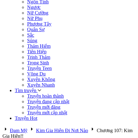
Ngôn Tình
Ngược
Nữ Cường
Nữ Phụ
Phương Tây
Quân Sự
Sắc
Sủng
Thám Hiểm
Tiên Hiệp
Trinh Thám
Trọng Sinh
Truyện Teen
Võng Du
Xuyên Không
Xuyên Nhanh
Tìm truyện
Truyện hoàn thành
Truyện đang cập nhật
Truyện mới đăng
Truyện mới cập nhật
Truyện Hot
Đam Mỹ
Kim Gia Hiên Đi Nơi Nào
Chương 107: Kim
Gia Hiên!!