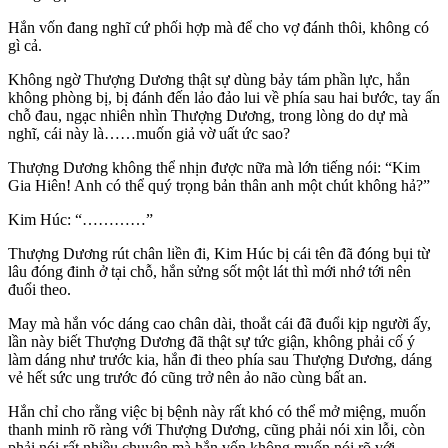
Hắn vốn đang nghĩ cứ phối hợp mà để cho vợ đánh thôi, không có
gì cả.
Không ngờ Thượng Dương thật sự dùng bảy tám phần lực, hắn
không phòng bị, bị đánh đến lảo đảo lui về phía sau hai bước, tay ấn
chỗ đau, ngạc nhiên nhìn Thượng Dương, trong lòng do dự mà
nghĩ, cái này là……muốn giả vờ uất ức sao?
Thượng Dương không thể nhịn được nữa mà lớn tiếng nói: “Kim
Gia Hiên! Anh có thể quý trọng bản thân anh một chút không hả?”
Kim Húc: “…………”
Thượng Dương rút chân liền đi, Kim Húc bị cái tên đã đóng bụi từ
lâu đóng đinh ở tại chỗ, hắn sửng sốt một lát thì mới nhớ tới nên
đuổi theo.
May mà hắn vóc dáng cao chân dài, thoắt cái đã đuổi kịp người ấy,
lần này biết Thượng Dương đã thật sự tức giận, không phải cố ý
làm dáng như trước kia, hắn đi theo phía sau Thượng Dương, dáng
vẻ hết sức ung trước đó cũng trở nên ảo não cùng bất an.
Hắn chỉ cho rằng việc bị bệnh này rất khó có thể mở miệng, muốn
thanh minh rõ ràng với Thượng Dương, cũng phải nói xin lỗi, còn
phải nói rất nhiều chuyện mà hắn vốn không muốn nói rõ với