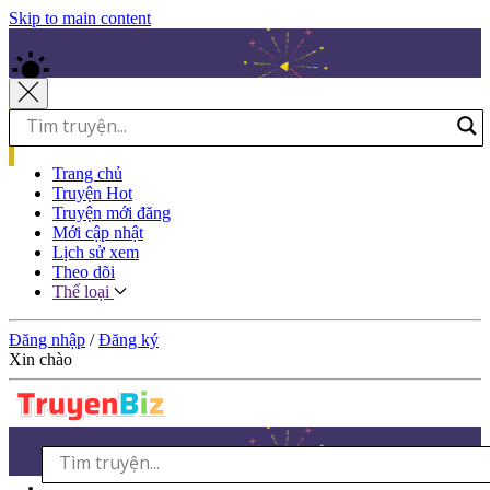
Skip to main content
Trang chủ
Truyện Hot
Truyện mới đăng
Mới cập nhật
Lịch sử xem
Theo dõi
Thể loại
Đăng nhập
/
Đăng ký
Xin chào