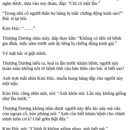
nghe được, dựa vào suy đoán, đáp: “Chỉ có một lần.”
“Trong nhà có người thân họ hàng bị mắc chứng động kinh sao?”
Bác sĩ lại hỏi.
Kim Húc: “……”
Thượng Dương nhíu mày, đáp thay hắn: “Không có tiền sử bệnh
gia đình, mấy năm trước anh ấy từng bị chứng động kinh giả.”
Vẻ mặt bác sĩ giật mình.
Thượng Dương hiểu ra, hoá ra lần trước khám bệnh, người này
hoàn toàn không nói rõ bệnh tình của bản thân cho bác sĩ biết sao?
Anh trợn mắt nhìn Kim Húc, muốn hung hăng đập cho người này
một trận.
Kim Húc cũng nhìn anh, nói: “Anh khỏe mà. Lần này không giống
như lần trước.”
Thượng Dương không nhìn được người này đến lúc này mà vẫn
còn ngoan cố, trào phúng nói: “Anh còn biết khám bệnh cho chính
mình luôn cơ à? Ghê gớm thật đấy.”
Kim Húc nói: “Chính là không giống nhau, anh biết mà.”