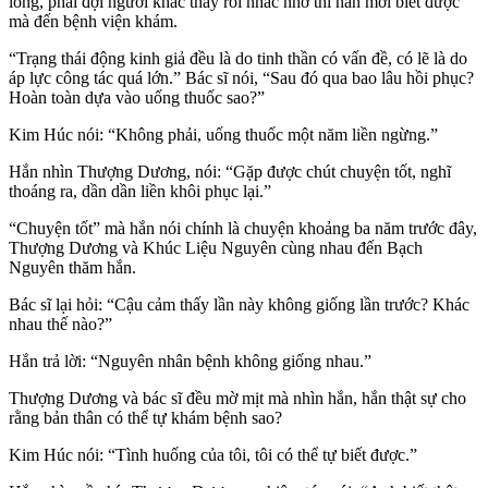
lòng, phải đợi người khác thấy rồi nhắc nhở thì hắn mới biết được
mà đến bệnh viện khám.
“Trạng thái động kinh giả đều là do tinh thần có vấn đề, có lẽ là do
áp lực công tác quá lớn.” Bác sĩ nói, “Sau đó qua bao lâu hồi phục?
Hoàn toàn dựa vào uống thuốc sao?”
Kim Húc nói: “Không phải, uống thuốc một năm liền ngừng.”
Hắn nhìn Thượng Dương, nói: “Gặp được chút chuyện tốt, nghĩ
thoáng ra, dần dần liền khôi phục lại.”
“Chuyện tốt” mà hắn nói chính là chuyện khoảng ba năm trước đây,
Thượng Dương và Khúc Liệu Nguyên cùng nhau đến Bạch
Nguyên thăm hắn.
Bác sĩ lại hỏi: “Cậu cảm thấy lần này không giống lần trước? Khác
nhau thế nào?”
Hắn trả lời: “Nguyên nhân bệnh không giống nhau.”
Thượng Dương và bác sĩ đều mờ mịt mà nhìn hắn, hắn thật sự cho
rằng bản thân có thể tự khám bệnh sao?
Kim Húc nói: “Tình huống của tôi, tôi có thể tự biết được.”