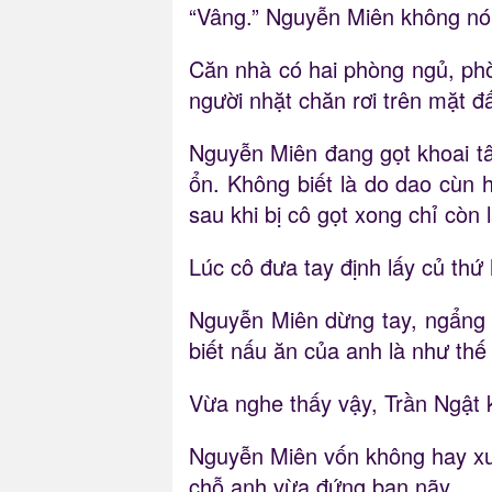
“Vâng.” Nguyễn Miên không nói 
Căn nhà có hai phòng ngủ, phò
người nhặt chăn rơi trên mặt đ
Nguyễn Miên đang gọt khoai tâ
ổn. Không biết là do dao cùn 
sau khi bị cô gọt xong chỉ còn 
Lúc cô đưa tay định lấy củ thứ
Nguyễn Miên dừng tay, ngẩng 
biết nấu ăn của anh là như thế
Vừa nghe thấy vậy, Trần Ngật k
Nguyễn Miên vốn không hay xu
chỗ anh vừa đứng ban nãy.