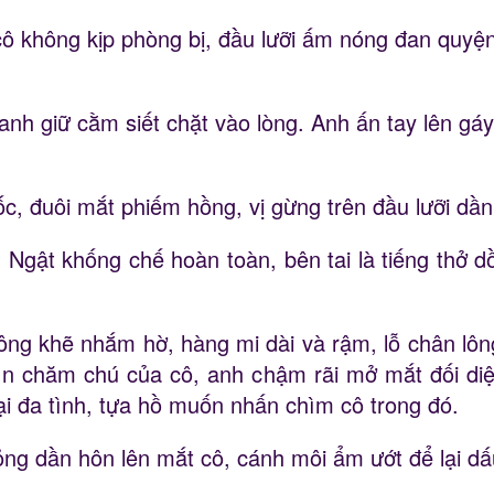
cô không kịp phòng bị, đầu lưỡi ấm nóng đan quyệ
anh giữ cằm siết chặt vào lòng. Anh ấn tay lên gá
, đuôi mắt phiếm hồng, vị gừng trên đầu lưỡi dần 
n Ngật khống chế hoàn toàn, bên tai là tiếng thở
ng khẽ nhắm hờ, hàng mi dài và rậm, lỗ chân lông
hìn chăm chú của cô, anh chậm rãi mở mắt đối diệ
ại đa tình, tựa hồ muốn nhấn chìm cô trong đó.
ỏng dần hôn lên mắt cô, cánh môi ẩm ướt để lại dấ