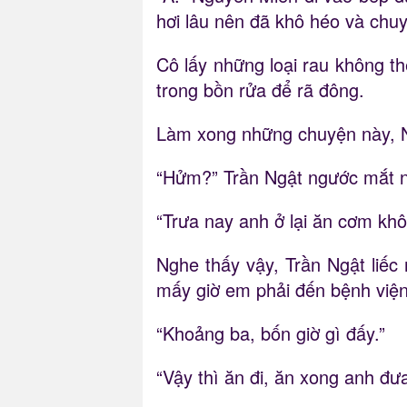
hơi lâu nên đã khô héo và ch
Cô lấy những loại rau không th
trong bồn rửa để rã đông.
Làm xong những chuyện này, Ng
“Hửm?” Trần Ngật ngước mắt n
“Trưa nay anh ở lại ăn cơm kh
Nghe thấy vậy, Trần Ngật liếc 
mấy giờ em phải đến bệnh việ
“Khoảng ba, bốn giờ gì đấy.”
“Vậy thì ăn đi, ăn xong anh đư