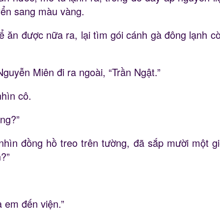
uyển sang màu vàng.
ể ăn được nữa ra, lại tìm gói cánh gà đông lạnh cò
uyễn Miên đi ra ngoài, “Trần Ngật.”
hìn cô.
ông?”
nhìn đồng hồ treo trên tường, đã sắp mười một gi
n?”
a em đến viện.”