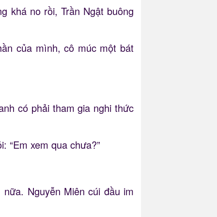
ng khá no rồi, Trần Ngật buông
hần của mình, cô múc một bát
anh có phải tham gia nghi thức
hỏi: “Em xem qua chưa?”
ì nữa. Nguyễn Miên cúi đầu im