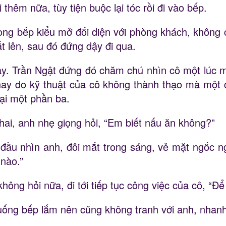
thêm nữa, tùy tiện buộc lại tóc rồi đi vào bếp.
ng bếp kiểu mở đối diện với phòng khách, không 
ất lên, sau đó đứng dậy đi qua.
y. Trần Ngật đứng đó chăm chú nhìn cô một lúc m
hay do kỹ thuật của cô không thành thạo mà một 
lại một phần ba.
 hai, anh nhẹ giọng hỏi, “Em biết nấu ăn không?”
đầu nhìn anh, đôi mắt trong sáng, vẻ mặt ngốc n
 nào.”
hông hỏi nữa, đi tới tiếp tục công việc của cô, “Để
ống bếp lắm nên cũng không tranh với anh, nhanh 