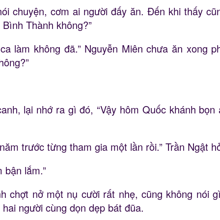
ói chuyện, cơm ai người đấy ăn. Đến khi thấy cũ
ề Bình Thành không?”
ca làm không đã.” Nguyễn Miên chưa ăn xong p
không?”
canh, lại nhớ ra gì đó, “Vậy hôm Quốc khánh bọn 
ăm trước từng tham gia một lần rồi.” Trần Ngật 
 bận lắm.”
nh chợt nở một nụ cười rất nhẹ, cũng không nói g
 hai người cùng dọn dẹp bát đũa.