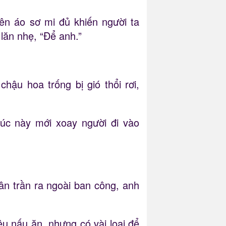
ên áo sơ mi đủ khiến người ta
lăn nhẹ, “Để anh.”
ậu hoa trống bị gió thổi rơi,
lúc này mới xoay người đi vào
hân trần ra ngoài ban công, anh
ệu nấu ăn, nhưng có vài loại để