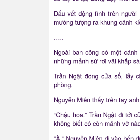
Dấu vết động tình trên người
mường tượng ra khung cảnh kiề
…..
Ngoài ban công có một cánh c
những mảnh sứ rơi vãi khắp sà
Trần Ngật đóng cửa sổ, lấy c
phòng.
Nguyễn Miên thấy trên tay anh 
“Chậu hoa.” Trần Ngật đi tới c
không biết có còn mảnh vỡ nào
“À.” Nguyễn Miên đi vào bếp đu