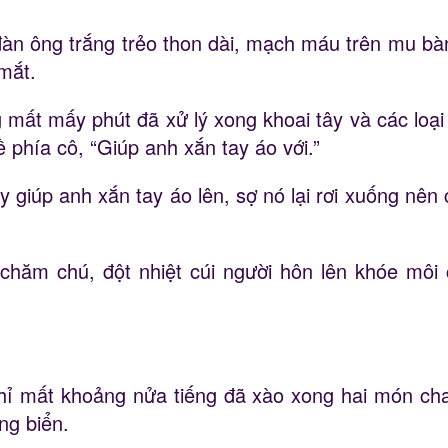
àn ông trắng trẻo thon dài, mạch máu trên mu bàn
mắt.
 mất mấy phút đã xử lý xong khoai tây và các loại
 phía cô, “Giúp anh xắn tay áo với.”
giúp anh xắn tay áo lên, sợ nó lại rơi xuống nên 
 chăm chú, đột nhiệt cúi người hôn lên khóe môi
chỉ mất khoảng nửa tiếng đã xào xong hai món cha
ng biển.