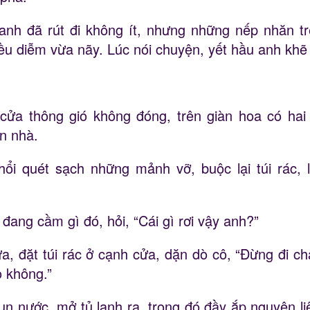
 anh đã rút đi không ít, nhưng những nếp nhăn tr
u diễm vừa nãy. Lúc nói chuyện, yết hầu anh khẽ 
ửa thông gió không đóng, trên giàn hoa có hai ch
n nhà.
hổi quét sạch những mảnh vỡ, buộc lại túi rác, 
đang cầm gì đó, hỏi, “Cái gì rơi vậy anh?”
ửa, đặt túi rác ở cạnh cửa, dặn dò cô, “Đừng đi c
 không.”
n nước, mở tủ lạnh ra, trong đó đầy ắp nguyên li