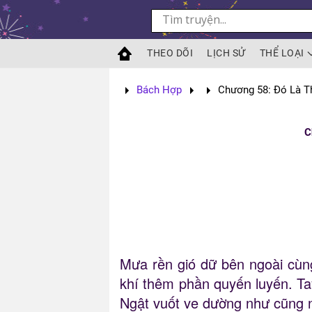
Skip to main content
THEO DÕI
LỊCH SỬ
THỂ LOẠI
Bách Hợp
Chương 58: Đó Là T
C
Mưa rền gió dữ bên ngoài cùn
khí thêm phần quyến luyến. Ta
Ngật vuốt ve dường như cũng 