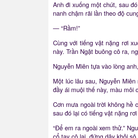
Anh đi xuống một chút, sau đó 
nanh chậm rãi lần theo độ cung
— “Rầm!”
Cùng với tiếng vật nặng rơi x
này. Trần Ngật buông cô ra, n
Nguyễn Miên tựa vào lòng anh,
Một lúc lâu sau, Nguyễn Miên 
đầy ái muội thế này, màu môi c
Cơn mưa ngoài trời không hề c
sau đó lại có tiếng vật nặng rơ
“Để em ra ngoài xem thử.” Ngu
cổ tay cô lại, đứng dậy khỏi sô