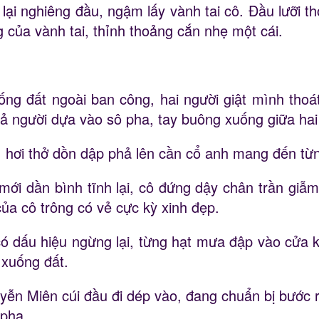
lại nghiêng đầu, ngậm lấy vành tai cô. Đầu lưỡi t
 của vành tai, thỉnh thoảng cắn nhẹ một cái.
uống đất ngoài ban công, hai người giật mình thoá
gả người dựa vào sô pha, tay buông xuống giữa hai
 hơi thở dồn dập phả lên cần cổ anh mang đến từng
mới dần bình tĩnh lại, cô đứng dậy chân trần giẫm
ủa cô trông có vẻ cực kỳ xinh đẹp.
ó dấu hiệu ngừng lại, từng hạt mưa đập vào cửa kí
i xuống đất.
yễn Miên cúi đầu đi dép vào, đang chuẩn bị bước r
 pha.