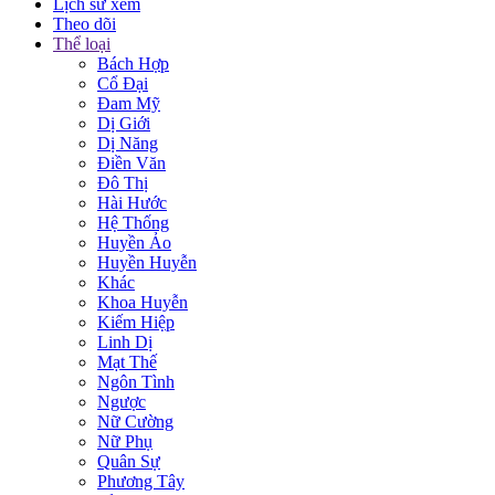
Lịch sử xem
Theo dõi
Thể loại
Bách Hợp
Cổ Đại
Đam Mỹ
Dị Giới
Dị Năng
Điền Văn
Đô Thị
Hài Hước
Hệ Thống
Huyền Ảo
Huyền Huyễn
Khác
Khoa Huyễn
Kiếm Hiệp
Linh Dị
Mạt Thế
Ngôn Tình
Ngược
Nữ Cường
Nữ Phụ
Quân Sự
Phương Tây