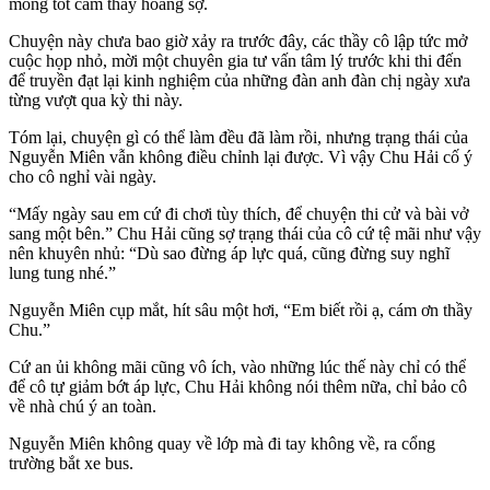
mống tốt cảm thấy hoảng sợ.
Chuyện này chưa bao giờ xảy ra trước đây, các thầy cô lập tức mở
cuộc họp nhỏ, mời một chuyên gia tư vấn tâm lý trước khi thi đến
để truyền đạt lại kinh nghiệm của những đàn anh đàn chị ngày xưa
từng vượt qua kỳ thi này.
Tóm lại, chuyện gì có thể làm đều đã làm rồi, nhưng trạng thái của
Nguyễn Miên vẫn không điều chỉnh lại được. Vì vậy Chu Hải cố ý
cho cô nghỉ vài ngày.
“Mấy ngày sau em cứ đi chơi tùy thích, để chuyện thi cử và bài vở
sang một bên.” Chu Hải cũng sợ trạng thái của cô cứ tệ mãi như vậy
nên khuyên nhủ: “Dù sao đừng áp lực quá, cũng đừng suy nghĩ
lung tung nhé.”
Nguyễn Miên cụp mắt, hít sâu một hơi, “Em biết rồi ạ, cám ơn thầy
Chu.”
Cứ an ủi không mãi cũng vô ích, vào những lúc thế này chỉ có thể
để cô tự giảm bớt áp lực, Chu Hải không nói thêm nữa, chỉ bảo cô
về nhà chú ý an toàn.
Nguyễn Miên không quay về lớp mà đi tay không về, ra cổng
trường bắt xe bus.