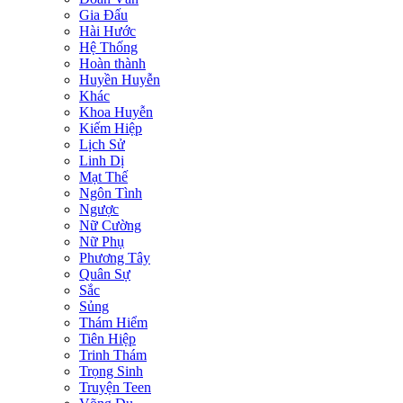
Gia Đấu
Hài Hước
Hệ Thống
Hoàn thành
Huyền Huyễn
Khác
Khoa Huyễn
Kiếm Hiệp
Lịch Sử
Linh Dị
Mạt Thế
Ngôn Tình
Ngược
Nữ Cường
Nữ Phụ
Phương Tây
Quân Sự
Sắc
Sủng
Thám Hiểm
Tiên Hiệp
Trinh Thám
Trọng Sinh
Truyện Teen