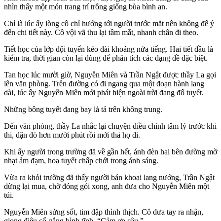
nhìn thấy một món trang trí trông giống bùa bình an.
Chỉ là lúc ấy lòng cô chỉ hướng tới người trước mắt nên không để ý
đến chi tiết này. Cô vội vã thu lại tầm mắt, nhanh chân đi theo.
Tiết học của lớp đội tuyển kéo dài khoảng nửa tiếng. Hai tiết đầu là
kiểm tra, thời gian còn lại dùng để phân tích các dạng đề đặc biệt.
Tan học lúc mười giờ, Nguyễn Miên và Trần Ngật được thầy La gọi
lên văn phòng. Trên đường có đi ngang qua một đoạn hành lang
dài, lúc ấy Nguyễn Miên mới phát hiện ngoài trời đang đổ tuyết.
Những bông tuyết đang bay lả tả trên không trung.
Đến văn phòng, thầy La nhắc lại chuyện điều chỉnh tâm lý trước khi
thi, dặn dò hơn mười phút rồi mới thả họ đi.
Khi ấy người trong trường đã về gần hết, ánh đèn hai bên đường mờ
nhạt ảm đạm, hoa tuyết chấp chới trong ánh sáng.
Vừa ra khỏi trường đã thấy người bán khoai lang nướng, Trần Ngật
dừng lại mua, chờ đóng gói xong, anh đưa cho Nguyễn Miên một
túi.
Nguyễn Miên sửng sốt, tim đập thình thịch. Cô đưa tay ra nhận,
giọng điệu cố gắng bình tĩnh, “Cảm ơn cậu.”