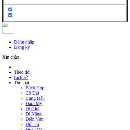
Đăng nhập
Đăng ký
Xin chào
Theo dõi
Lịch sử
Thể loại
Bách Hợp
Cổ Đại
Cung Đấu
Đam Mỹ
Dị Giới
Dị Năng
Điền Văn
Đô Thị
Đoản Văn