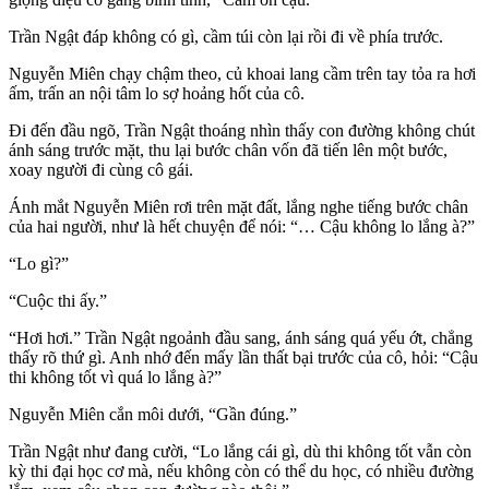
Trần Ngật đáp không có gì, cầm túi còn lại rồi đi về phía trước.
Nguyễn Miên chạy chậm theo, củ khoai lang cầm trên tay tỏa ra hơi
ấm, trấn an nội tâm lo sợ hoảng hốt của cô.
Đi đến đầu ngõ, Trần Ngật thoáng nhìn thấy con đường không chút
ánh sáng trước mặt, thu lại bước chân vốn đã tiến lên một bước,
xoay người đi cùng cô gái.
Ánh mắt Nguyễn Miên rơi trên mặt đất, lắng nghe tiếng bước chân
của hai người, như là hết chuyện để nói: “… Cậu không lo lắng à?”
“Lo gì?”
“Cuộc thi ấy.”
“Hơi hơi.” Trần Ngật ngoảnh đầu sang, ánh sáng quá yếu ớt, chẳng
thấy rõ thứ gì. Anh nhớ đến mấy lần thất bại trước của cô, hỏi: “Cậu
thi không tốt vì quá lo lắng à?”
Nguyễn Miên cắn môi dưới, “Gần đúng.”
Trần Ngật như đang cười, “Lo lắng cái gì, dù thi không tốt vẫn còn
kỳ thi đại học cơ mà, nếu không còn có thể du học, có nhiều đường