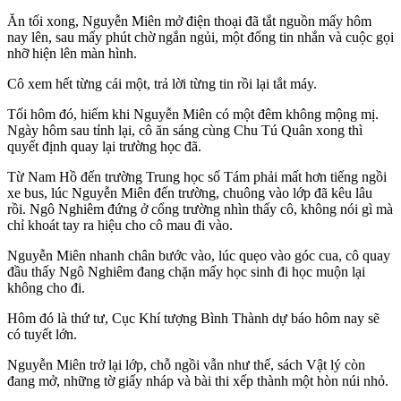
Ăn tối xong, Nguyễn Miên mở điện thoại đã tắt nguồn mấy hôm
nay lên, sau mấy phút chờ ngắn ngủi, một đống tin nhắn và cuộc gọi
nhỡ hiện lên màn hình.
Cô xem hết từng cái một, trả lời từng tin rồi lại tắt máy.
Tối hôm đó, hiếm khi Nguyễn Miên có một đêm không mộng mị.
Ngày hôm sau tỉnh lại, cô ăn sáng cùng Chu Tú Quân xong thì
quyết định quay lại trường học đã.
Từ Nam Hồ đến trường Trung học số Tám phải mất hơn tiếng ngồi
xe bus, lúc Nguyễn Miên đến trường, chuông vào lớp đã kêu lâu
rồi. Ngô Nghiêm đứng ở cổng trường nhìn thấy cô, không nói gì mà
chỉ khoát tay ra hiệu cho cô mau đi vào.
Nguyễn Miên nhanh chân bước vào, lúc quẹo vào góc cua, cô quay
đầu thấy Ngô Nghiêm đang chặn mấy học sinh đi học muộn lại
không cho đi.
Hôm đó là thứ tư, Cục Khí tượng Bình Thành dự báo hôm nay sẽ
có tuyết lớn.
Nguyễn Miên trở lại lớp, chỗ ngồi vẫn như thế, sách Vật lý còn
đang mở, những tờ giấy nháp và bài thi xếp thành một hòn núi nhỏ.