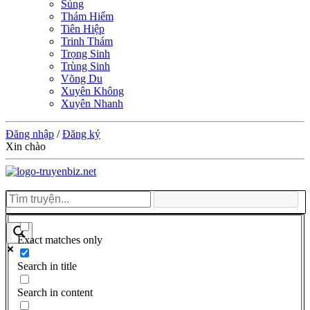
Sủng
Thám Hiểm
Tiên Hiệp
Trinh Thám
Trọng Sinh
Trùng Sinh
Võng Du
Xuyên Không
Xuyên Nhanh
Đăng nhập
/
Đăng ký
Xin chào
Exact matches only
Search in title
Search in content