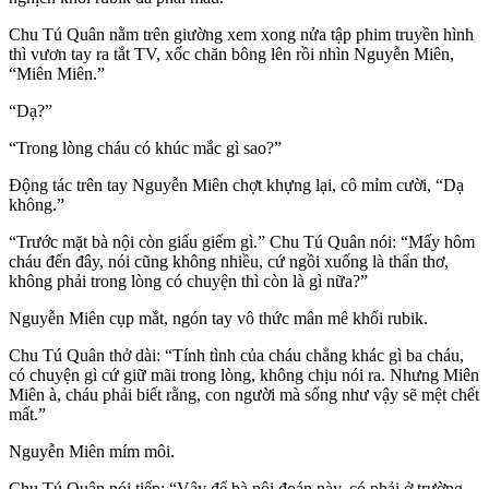
Chu Tú Quân nằm trên giường xem xong nửa tập phim truyền hình
thì vươn tay ra tắt TV, xốc chăn bông lên rồi nhìn Nguyễn Miên,
“Miên Miên.”
“Dạ?”
“Trong lòng cháu có khúc mắc gì sao?”
Động tác trên tay Nguyễn Miên chợt khựng lại, cô mỉm cười, “Dạ
không.”
“Trước mặt bà nội còn giấu giếm gì.” Chu Tú Quân nói: “Mấy hôm
cháu đến đây, nói cũng không nhiều, cứ ngồi xuống là thẩn thơ,
không phải trong lòng có chuyện thì còn là gì nữa?”
Nguyễn Miên cụp mắt, ngón tay vô thức mân mê khối rubik.
Chu Tú Quân thở dài: “Tính tình của cháu chẳng khác gì ba cháu,
có chuyện gì cứ giữ mãi trong lòng, không chịu nói ra. Nhưng Miên
Miên à, cháu phải biết rằng, con người mà sống như vậy sẽ mệt chết
mất.”
Nguyễn Miên mím môi.
Chu Tú Quân nói tiếp: “Vậy để bà nội đoán này, có phải ở trường