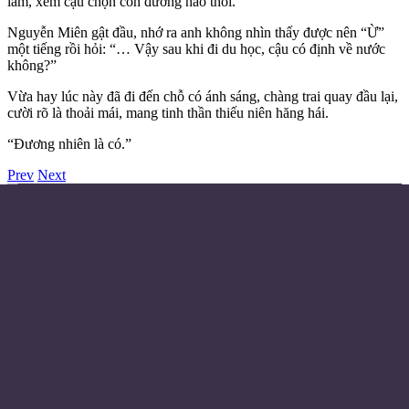
lắm, xem cậu chọn con đường nào thôi.”
Nguyễn Miên gật đầu, nhớ ra anh không nhìn thấy được nên “Ừ”
một tiếng rồi hỏi: “… Vậy sau khi đi du học, cậu có định về nước
không?”
Vừa hay lúc này đã đi đến chỗ có ánh sáng, chàng trai quay đầu lại,
cười rõ là thoải mái, mang tinh thần thiếu niên hăng hái.
“Đương nhiên là có.”
Prev
Next
Điều khoản sử dụng
Chính sách bảo mật
Liên hệ đặt quảng cáo
Email:
© Copyright 2024 - Made with ❤️
Từ khóa