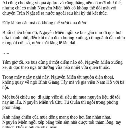
Ai cũng cho rằng vì quá áp lực và căng thẳng nên cô mới như thế,
nhưng chỉ có mình Nguyễn Miên biết cô không thể đối mặt với
chuyện Trần Ngật sẽ ra nước ngoài sau khi kỳ thi kết thúc.
Đây là rào cản mà cô không thể vượt qua được.
Buổi chiều hôm đó, Nguyễn Miên ngồi xe bus gần như đi qua hơn
nửa thành phố, đến khi màn đêm buông xuống, cô ngoảnh đầu nhìn
ra ngoài cửa sổ, nước mắt lặng lẽ lăn dài.
…..
Tám giờ tối, xe bus dừng ở một điểm nào đó, Nguyễn Miên xuống
xe, đi dọc theo ngã tư đường vừa náo nhiệt vừa quen thuộc.
Trong mấy ngày nghỉ này, Nguyễn Miên tắt nguồn điện thoại,
không quay về ngõ Bình Giang Tây mà về gia viên Nam Hồ với bà
nội.
Một buổi chiều nọ, dì giúp việc đi siêu thị mua nguyên liệu để tối
nay ăn lẩu, Nguyễn Miên và Chu Tú Quân thì ngồi trong phòng
phơi nắng.
Ánh nắng chiều của mùa đông mang theo hơi ấm nhàn nhạt.
Nguyễn Miên ngồi xếp bằng trên sàn nhà được trải thảm lông, tay
nghịch khối rubik đã phai màu.