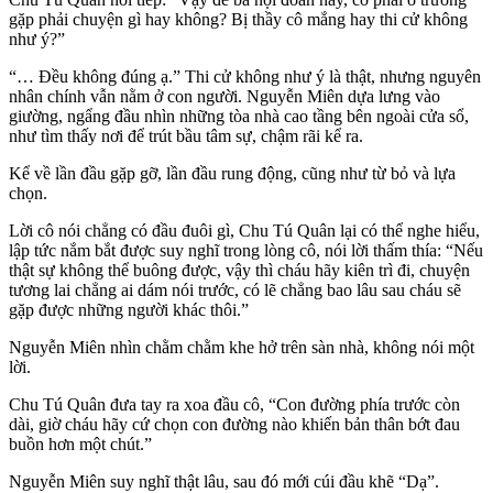
gặp phải chuyện gì hay không? Bị thầy cô mắng hay thi cử không
như ý?”
“… Đều không đúng ạ.” Thi cử không như ý là thật, nhưng nguyên
nhân chính vẫn nằm ở con người. Nguyễn Miên dựa lưng vào
giường, ngẩng đầu nhìn những tòa nhà cao tầng bên ngoài cửa sổ,
như tìm thấy nơi để trút bầu tâm sự, chậm rãi kể ra.
Kể về lần đầu gặp gỡ, lần đầu rung động, cũng như từ bỏ và lựa
chọn.
Lời cô nói chẳng có đầu đuôi gì, Chu Tú Quân lại có thể nghe hiểu,
lập tức nắm bắt được suy nghĩ trong lòng cô, nói lời thấm thía: “Nếu
thật sự không thể buông được, vậy thì cháu hãy kiên trì đi, chuyện
tương lai chẳng ai dám nói trước, có lẽ chẳng bao lâu sau cháu sẽ
gặp được những người khác thôi.”
Nguyễn Miên nhìn chằm chằm khe hở trên sàn nhà, không nói một
lời.
Chu Tú Quân đưa tay ra xoa đầu cô, “Con đường phía trước còn
dài, giờ cháu hãy cứ chọn con đường nào khiến bản thân bớt đau
buồn hơn một chút.”
Nguyễn Miên suy nghĩ thật lâu, sau đó mới cúi đầu khẽ “Dạ”.