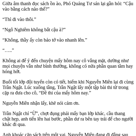
Giữa âm thanh đọc sách ồn ào, Phó Quảng Tư sán lại gần hỏi: “Cậu
vào bằng cách nào thế?”
“Thì đi vào thôi.”
“Ngô Nghiêm không bắt cậu à?”
“Không, thầy ấy còn bảo tớ vào nhanh lên.”
“…..”
Không ai để ý đến chuyện mấy hôm nay cô vắng mặt, dường như
mọi chuyện vẫn như bình thường, không có nửa phần quan tâm hay
hóng hớt.
Buổi tối lớp đội tuyển còn có tiết, hiếm khi Nguyễn Miên lại đi cùng
Trần Ngật. Lúc xuống tầng, Trần Ngật lấy một tập bài thi từ trong
cặp ra đưa cho cô, “Đề thi của mấy hôm nay.”
Nguyễn Miên nhận lấy, khẽ nói cảm ơn.
Trần Ngật chỉ “Ừ”, chợt đụng phải mấy bạn lớp khác, cầu thang
chật hẹp, anh tiến lên hai bước, phần dư ra bên tay trái để cho người
khác đi qua.
Anh khoác cặp sách trên một vai, Nguyễn Miên đang đi đằng sau