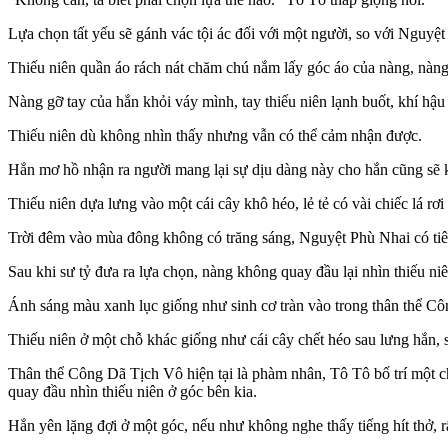
Lựa chọn tất yếu sẽ gánh vác tội ác đối với một người, so với Nguyệt
Thiếu niên quần áo rách nát chăm chú nắm lấy góc áo của nàng, nàng 
Nàng gỡ tay của hắn khỏi váy mình, tay thiếu niên lạnh buốt, khí hậu 
Thiếu niên dù không nhìn thấy nhưng vẫn có thể cảm nhận được.
Hắn mơ hồ nhận ra người mang lại sự dịu dàng này cho hắn cũng sẽ kh
Thiếu niên dựa lưng vào một cái cây khô héo, lẻ tẻ có vài chiếc lá rơ
Trời đêm vào mùa đông không có trăng sáng, Nguyệt Phù Nhai có tiên
Sau khi sư tỷ đưa ra lựa chọn, nàng không quay đầu lại nhìn thiếu n
Ánh sáng màu xanh lục giống như sinh cơ tràn vào trong thân thể C
Thiếu niên ở một chỗ khác giống như cái cây chết héo sau lưng hắn, s
Thân thể Công Dã Tịch Vô hiện tại là phàm nhân, Tô Tô bố trí một c
quay đầu nhìn thiếu niên ở góc bên kia.
Hắn yên lặng đợi ở một góc, nếu như không nghe thấy tiếng hít thở, r