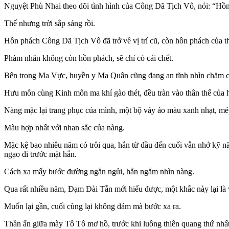
Nguyệt Phù Nhai theo dõi tình hình của Công Dã Tịch Vô, nói: “Hồn 
Thế nhưng trời sắp sáng rồi.
Hồn phách Công Dã Tịch Vô đã trở về vị trí cũ, còn hồn phách của thi
Phàm nhân không còn hồn phách, sẽ chỉ có cái chết.
Bên trong Ma Vực, huyền y Ma Quân cũng đang an tĩnh nhìn chăm 
Hưu môn cùng Kinh môn ma khí gào thét, đều tràn vào thân thể của
Nàng mặc lại trang phục của mình, một bộ váy áo màu xanh nhạt, mé
Màu hợp nhất với nhan sắc của nàng.
Mặc kệ bao nhiêu năm có trôi qua, hắn từ đầu đến cuối vẫn nhớ kỹ nă
ngạo đi trước mặt hắn.
Cách xa mấy bước đường ngắn ngủi, hắn ngắm nhìn nàng.
Qua rất nhiều năm, Đạm Đài Tẫn mới hiểu được, một khắc này lại là 
Muốn lại gần, cuối cùng lại không dám mà bước xa ra.
Thần ấn giữa mày Tô Tô mơ hồ, trước khi luồng thiên quang thứ nhất 