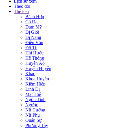
Lịch sử xem
Theo dõi
Thể loại
Bách Hợp
Cổ Đại
Đam Mỹ
Dị Giới
Dị Năng
Điền Văn
Đô Thị
Hài Hước
Hệ Thống
Huyền Ảo
Huyền Huyễn
Khác
Khoa Huyễn
Kiếm Hiệp
Linh Dị
Mạt Thế
Ngôn Tình
Ngược
Nữ Cường
Nữ Phụ
Quân Sự
Phương Tây