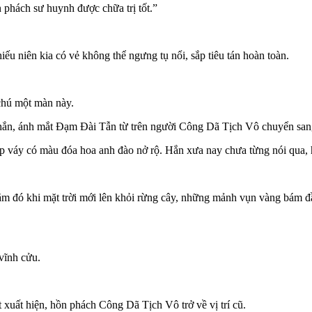
phách sư huynh được chữa trị tốt.”
ếu niên kia có vẻ không thể ngưng tụ nổi, sắp tiêu tán hoàn toàn.
chú một màn này.
 hắn, ánh mắt Đạm Đài Tẫn từ trên người Công Dã Tịch Vô chuyển sa
p váy có màu đóa hoa anh đào nở rộ. Hắn xưa nay chưa từng nói qua, h
m đó khi mặt trời mới lên khỏi rừng cây, những mảnh vụn vàng bám đầy 
vĩnh cửu.
xuất hiện, hồn phách Công Dã Tịch Vô trở về vị trí cũ.