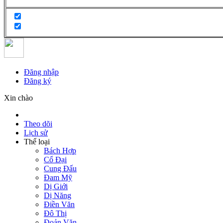
Đăng nhập
Đăng ký
Xin chào
Theo dõi
Lịch sử
Thể loại
Bách Hợp
Cổ Đại
Cung Đấu
Đam Mỹ
Dị Giới
Dị Năng
Điền Văn
Đô Thị
Đoản Văn