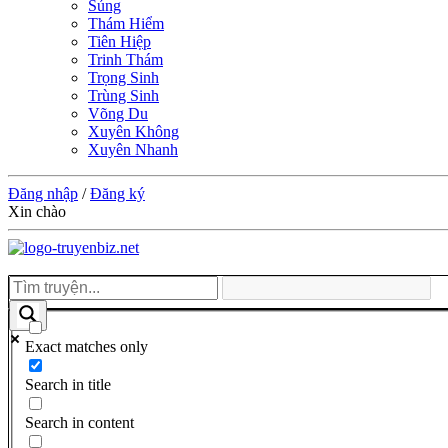
Sủng
Thám Hiểm
Tiên Hiệp
Trinh Thám
Trọng Sinh
Trùng Sinh
Võng Du
Xuyên Không
Xuyên Nhanh
Đăng nhập
/
Đăng ký
Xin chào
Exact matches only
Search in title
Search in content