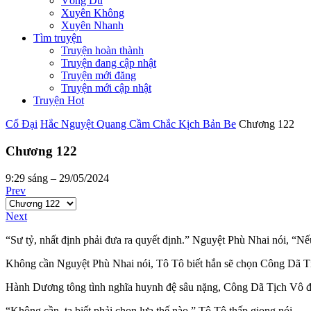
Võng Du
Xuyên Không
Xuyên Nhanh
Tìm truyện
Truyện hoàn thành
Truyện đang cập nhật
Truyện mới đăng
Truyện mới cập nhật
Truyện Hot
Cổ Đại
Hắc Nguyệt Quang Cầm Chắc Kịch Bản Be
Chương 122
Chương 122
9:29 sáng – 29/05/2024
Prev
Next
“Sư tỷ, nhất định phải đưa ra quyết định.” Nguyệt Phù Nhai nói, “Nếu
Không cần Nguyệt Phù Nhai nói, Tô Tô biết hắn sẽ chọn Công Dã T
Hành Dương tông tình nghĩa huynh đệ sâu nặng, Công Dã Tịch Vô đối 
“Không cần, ta biết phải chọn lựa thế nào.” Tô Tô thấp giọng nói.