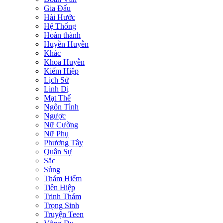
Gia Đấu
Hài Hước
Hệ Thống
Hoàn thành
Huyền Huyễn
Khác
Khoa Huyễn
Kiếm Hiệp
Lịch Sử
Linh Dị
Mạt Thế
Ngôn Tình
Ngược
Nữ Cường
Nữ Phụ
Phương Tây
Quân Sự
Sắc
Sủng
Thám Hiểm
Tiên Hiệp
Trinh Thám
Trọng Sinh
Truyện Teen