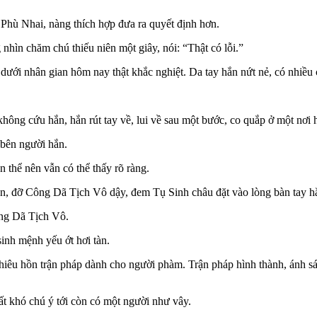
 Phù Nhai, nàng thích hợp đưa ra quyết định hơn.
nhìn chăm chú thiếu niên một giây, nói: “Thật có lỗi.”
dưới nhân gian hôm nay thật khắc nghiệt. Da tay hắn nứt nẻ, có nhiều ch
ông cứu hắn, hắn rút tay về, lui về sau một bước, co quắp ở một nơi h
i bên người hắn.
 thể nên vẫn có thể thấy rõ ràng.
iên, đỡ Công Dã Tịch Vô dậy, đem Tụ Sinh châu đặt vào lòng bàn tay h
ông Dã Tịch Vô.
inh mệnh yếu ớt hơi tàn.
hiêu hồn trận pháp dành cho người phàm. Trận pháp hình thành, ánh sá
ất khó chú ý tới còn có một người như vây.