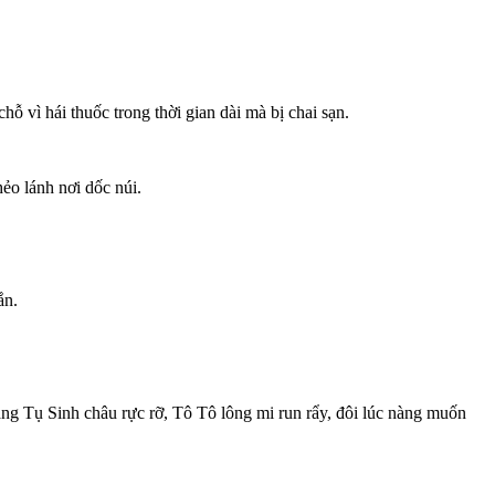
ỗ vì hái thuốc trong thời gian dài mà bị chai sạn.
ẻo lánh nơi dốc núi.
ắn.
ng Tụ Sinh châu rực rỡ, Tô Tô lông mi run rẩy, đôi lúc nàng muốn