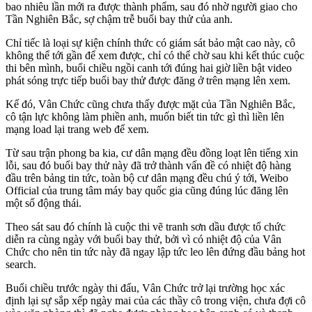
bao nhiêu lần mới ra được thành phẩm, sau đó nhờ người giao cho
Tần Nghiên Bắc, sợ chậm trễ buổi bay thử của anh.
Chỉ tiếc là loại sự kiện chính thức có giám sát bảo mật cao này, cô
không thể tới gần để xem được, chỉ có thể chờ sau khi kết thúc cuộc
thi bên mình, buổi chiều ngồi canh tới đúng hai giờ liền bật video
phát sóng trực tiếp buổi bay thử được đăng ở trên mạng lên xem.
Kế đó, Vân Chức cũng chưa thấy được mặt của Tần Nghiên Bắc,
cô tận lực không làm phiền anh, muốn biết tin tức gì thì liền lên
mạng load lại trang web để xem.
Từ sau trận phong ba kia, cư dân mạng đều đồng loạt lên tiếng xin
lỗi, sau đó buổi bay thử này đã trở thành vấn đề có nhiệt độ hàng
đầu trên bảng tin tức, toàn bộ cư dân mạng đều chú ý tới, Weibo
Official của trung tâm máy bay quốc gia cũng đúng lúc đăng lên
một số động thái.
Theo sát sau đó chính là cuộc thi vẽ tranh sơn dầu được tổ chức
diễn ra cùng ngày với buổi bay thử, bởi vì có nhiệt độ của Vân
Chức cho nên tin tức này đã ngay lập tức leo lên đứng đầu bảng hot
search.
Buổi chiều trước ngày thi đấu, Vân Chức trở lại trường học xác
định lại sự sắp xếp ngày mai của các thầy cô trong viện, chưa đợi cô