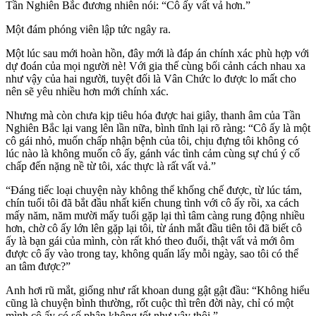
Tần Nghiên Bắc đương nhiên nói: “Cô ấy vất vả hơn.”
Một đám phóng viên lập tức ngây ra.
Một lúc sau mới hoàn hồn, đây mới là đáp án chính xác phù hợp với
dự đoán của mọi người nè! Với gia thế cùng bối cảnh cách nhau xa
như vậy của hai người, tuyệt đối là Vân Chức lo được lo mất cho
nên sẽ yêu nhiều hơn mới chính xác.
Nhưng mà còn chưa kịp tiêu hóa được hai giây, thanh âm của Tần
Nghiên Bắc lại vang lên lần nữa, bình tĩnh lại rõ ràng: “Cô ấy là một
cô gái nhỏ, muốn chấp nhận bệnh của tôi, chịu đựng tôi không có
lúc nào là không muốn cô ấy, gánh vác tình cảm cùng sự chú ý cố
chấp đến nặng nề từ tôi, xác thực là rất vất vả.”
“Đáng tiếc loại chuyện này không thể khống chế được, từ lúc tám,
chín tuổi tôi đã bắt đầu nhất kiến chung tình với cô ấy rồi, xa cách
mấy năm, năm mười mấy tuổi gặp lại thì tâm càng rung động nhiều
hơn, chờ cô ấy lớn lên gặp lại tôi, từ ánh mắt đầu tiên tôi đã biết cô
ấy là bạn gái của mình, còn rất khó theo đuổi, thật vất vả mới ôm
được cô ấy vào trong tay, không quấn lấy mỗi ngày, sao tôi có thể
an tâm được?”
Anh hơi rũ mắt, giống như rất khoan dung gật gật đầu: “Không hiểu
cũng là chuyện bình thường, rốt cuộc thì trên đời này, chỉ có một
mình cô ấy có số phận không tốt như vậy thôi.”