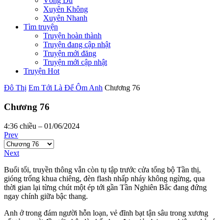
Võng Du
Xuyên Không
Xuyên Nhanh
Tìm truyện
Truyện hoàn thành
Truyện đang cập nhật
Truyện mới đăng
Truyện mới cập nhật
Truyện Hot
Đô Thị
Em Tới Là Để Ôm Anh
Chương 76
Chương 76
4:36 chiều – 01/06/2024
Prev
Next
Buổi tối, truyền thông vẫn còn tụ tập trước cửa tổng bộ Tần thị,
gióng trống khua chiêng, đèn flash nhấp nháy không ngừng, qua
thời gian lại từng chút một ép tới gần Tần Nghiên Bắc đang đứng
ngay chính giữa bậc thang.
Anh ở trong đám người hỗn loạn, vẻ đĩnh bạt tận sâu trong xương