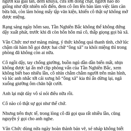
người kia giải tán, đêm khuya, cửa lớn đóng chặt, người nào đó
giống như đột nhiên nổi điên, đem cô ôm lên bàn làm việc làm càn
bừa bãi, còn làm hỏng mấy tập văn kiện, khiến cô thật sự không mở
được miệng.
Rạng sáng ngày hôm sau, Tần Nghiên Bắc không thể không đứng
dậy xuất phát, trước khi đi còn hôn hôn má cô, thấp giọng gọi bà xã.
Vân Chức mơ mơ màng màng, ý thức không quá thanh tỉnh, chờ lúc
chậm rãi hàm hồ gọi được hai chữ “ông xã” ra khỏi miệng thì trong
phòng đã không còn ai nữa.
Cô ngồi dậy, tay chống giường, buồn ngủ dần dần biến mất, nhịn
không được lại ấn mở clip phòng vấn của Tần Nghiên Bắc, xem
không biết bao nhiêu lần, cô nhìn chằm chằm người trên màn hình,
và lúc anh nhắc tới cái xưng hô “ông xã” kia thì ấn dừng lại, ngã
xuống giường ôm chăn bật cười.
Anh lại mặt dày vô sỉ nói điêu nữa rồi.
Cô nào có thật sự gọi như thế chứ.
Nhưng trên thực tế, trong lòng cô đã gọi qua rất nhiều lần, cũng
nguyện ý gọi cho anh nghe.
Vân Chức dùng nửa ngày hoàn thành bản vẽ, xé nháp không biết