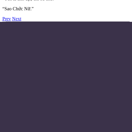
“Sao Chức Nữ.”
Prev
Next
Điều khoản sử dụng
Chính sách bảo mật
Liên hệ đặt quảng cáo
Email:
© Copyright 2024 - Made with ❤️
Từ khóa
Huyền Huyễn
Tiên Hiệp
Trọng Sinh
Đô Thị
Trinh Thám
Khoa Huyễn
Linh Dị