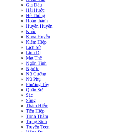
Gia Đấu
Hài Hước
Hệ Thống
Hoàn thành
Huyền Huyễn
Khác
Khoa Huyễn
Kiếm Hiệp
Lịch Sử
Linh Dị
Mạt Thế
Ngôn Tình
Ngược
Nữ Cường
Nữ Phụ
Phương Tây
Quân Sự
Sắc
Sủng
Thám Hiểm
Tiên Hiệp
Trinh Thám
Trọng Sinh
Truyện Teen