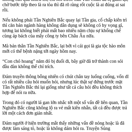
chờ bước tiếp theo là ra tòa thì đã rõ ràng rốt cuộc là ai đúng ai sai
rồi.
Nếu không phải Tần Nghiên Bắc quay lại Tần gia, cố chấp kiên trì
thì căn bản ngành hàng không dân dụng sẽ không có hy vọng gì,
tương lai không biết phải mất bao nhiêu năm chịu sự khống chế
cùng áp bách của mấy công ty bên Châu Âu nữa.
Mà bản thân Tần Nghiên Bắc, lại bởi vì cái gọi là gia tộc hào môn
mới có thể bệnh nặng tới ngày hôm nay.
“Con chó hoang” năm đó bị đuổi đi, bây giờ đã trở thành con sói
đầu đàn không thể chỉ trích.
Đám truyền thông bỗng nhiên có chút chân tay luống cuống, vốn dĩ
có rất nhiều câu hỏi muốn hỏi, nhưng lúc thật sự đứng trước mặt
Tần Nghiên Bắc thì lại giống như tất cả câu hỏi đều không thích
hợp để nói ra nữa.
Trong đó có người lá gan lớn nhắc tới một số vấn đề liên quan, Tần
Nghiên Bắc cũng không lộ ra vẻ mất kiên nhẫn, tất cả đều được trả
lời một cách đơn giản nhất.
Đám người ở hiện trường mắt thấy những vấn đề nóng hoặc là đã
được làm sáng tỏ, hoặc là không dám hỏi ra. Truyện Sủng