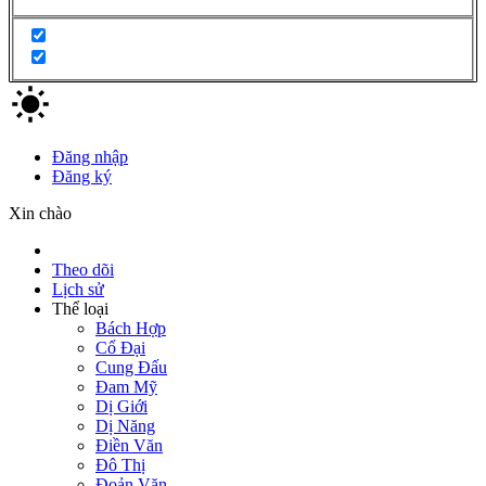
Đăng nhập
Đăng ký
Xin chào
Theo dõi
Lịch sử
Thể loại
Bách Hợp
Cổ Đại
Cung Đấu
Đam Mỹ
Dị Giới
Dị Năng
Điền Văn
Đô Thị
Đoản Văn