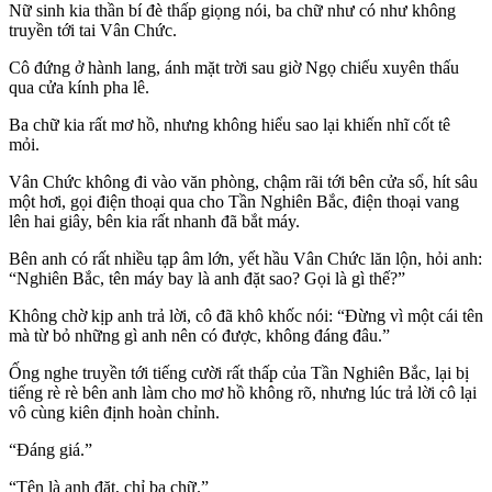
Nữ sinh kia thần bí đè thấp giọng nói, ba chữ như có như không
truyền tới tai Vân Chức.
Cô đứng ở hành lang, ánh mặt trời sau giờ Ngọ chiếu xuyên thấu
qua cửa kính pha lê.
Ba chữ kia rất mơ hồ, nhưng không hiểu sao lại khiến nhĩ cốt tê
mỏi.
Vân Chức không đi vào văn phòng, chậm rãi tới bên cửa sổ, hít sâu
một hơi, gọi điện thoại qua cho Tần Nghiên Bắc, điện thoại vang
lên hai giây, bên kia rất nhanh đã bắt máy.
Bên anh có rất nhiều tạp âm lớn, yết hầu Vân Chức lăn lộn, hỏi anh:
“Nghiên Bắc, tên máy bay là anh đặt sao? Gọi là gì thế?”
Không chờ kịp anh trả lời, cô đã khô khốc nói: “Đừng vì một cái tên
mà từ bỏ những gì anh nên có được, không đáng đâu.”
Ống nghe truyền tới tiếng cười rất thấp của Tần Nghiên Bắc, lại bị
tiếng rè rè bên anh làm cho mơ hồ không rõ, nhưng lúc trả lời cô lại
vô cùng kiên định hoàn chỉnh.
“Đáng giá.”
“Tên là anh đặt, chỉ ba chữ.”