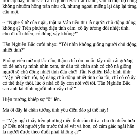
trời lấp đấy, thần sắc Tần Nghiên Bắc trầm lãnh, vẫn là một bộ dáng
không nhuốm hồng trần như cũ, nhưng ngoài miệng lại đáp lại từng
câu một.
~ “Nghe ý tứ của ngài, thật ra Vân tiểu thư là người chủ động đúng
không ạ? Trên phương diện tình cảm, cô ấy tương đối nhiệt tình,
cho đi rất nhiều, có đúng vậy không?”
Tần Nghiên Bắc cười nhạo: “Tôi nhìn không giống người chủ động
nhiệt tình?”
Phóng viên mờ mịt lắc đầu, thậm chí còn muốn lấy một cái gương
tới để anh tự mình nhìn xem, từ đầu tới chân anh có chỗ nà giống
người sẽ chủ động nhiệt tình đâu chứ! Tần Nghiên Bắc bình tĩnh:
“Vậy hết cách rồi, bộ dáng chủ động nhiệt tình của tôi, chỉ có cô ấy
có thể thấy thôi, lúc ở nhà cô ấy còn nói với tôi, Tần Nghiên Bắc,
sao anh lại dính người như vậy chứ.”
Hiện trường khiếp sợ “ồ” lên.
Má ôi đây là chân tướng tình yêu điên đảo gì thế này!
~ “Vậy ngài thấy trên phương diện tình cảm thì ai cho đi nhiều hơn
ạ? Đều nói người yêu trước thì sẽ vất vả hơn, có cảm giác ngài hẳn
là người được theo đuổi phải không ạ?”