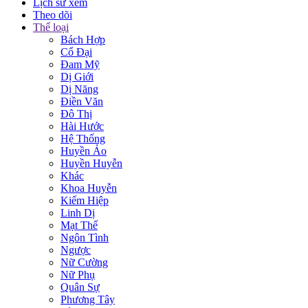
Lịch sử xem
Theo dõi
Thể loại
Bách Hợp
Cổ Đại
Đam Mỹ
Dị Giới
Dị Năng
Điền Văn
Đô Thị
Hài Hước
Hệ Thống
Huyền Ảo
Huyền Huyễn
Khác
Khoa Huyễn
Kiếm Hiệp
Linh Dị
Mạt Thế
Ngôn Tình
Ngược
Nữ Cường
Nữ Phụ
Quân Sự
Phương Tây