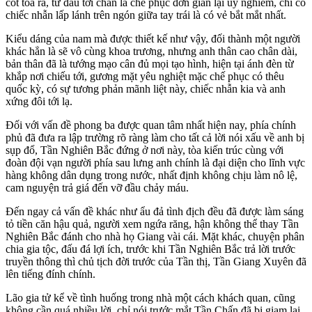
cốt tỏa ra, từ đầu tới chân là chế phục đơn giản lại uy nghiêm, chỉ có
chiếc nhẫn lấp lánh trên ngón giữa tay trái là có vẻ bắt mắt nhất.
Kiểu dáng của nam mà được thiết kế như vậy, đối thành một người
khác hẳn là sẽ vô cùng khoa trương, nhưng anh thân cao chân dài,
bản thân đã là tướng mạo cân đủ mọi tạo hình, hiện tại ánh đèn từ
khắp nơi chiếu tới, gương mặt yêu nghiệt mặc chế phục có thêu
quốc kỳ, có sự tương phản mãnh liệt này, chiếc nhẫn kia và anh
xứng đôi tới lạ.
Đối với vấn đề phong ba được quan tâm nhất hiện nay, phía chính
phủ đã đưa ra lập trường rõ ràng làm cho tất cả lời nói xấu về anh bị
sụp đổ, Tần Nghiên Bắc đứng ở nơi này, tòa kiến trúc cùng với
đoàn đội vạn người phía sau lưng anh chính là đại diện cho lĩnh vực
hàng không dân dụng trong nước, nhất định không chịu làm nô lệ,
cam nguyện trả giá đến vỡ đầu chảy máu.
Đến ngay cả vấn đề khác như ẩu đả tình địch đều đã được làm sáng
tỏ tiền căn hậu quả, người xem ngứa răng, hận không thể thay Tần
Nghiên Bắc đánh cho nhà họ Giang vài cái. Mặt khác, chuyện phân
chia gia tộc, đấu đá lợi ích, trước khi Tần Nghiên Bắc trả lời trước
truyền thông thì chủ tịch đời trước của Tần thị, Tần Giang Xuyên đã
lên tiếng đính chính.
Lão gia tử kể về tình huống trong nhà một cách khách quan, cũng
không cần quá nhiều lời, chỉ nói trước mắt Tần Chấn đã bị giam lại,