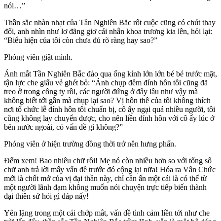
nói…”
Thần sắc nhàn nhạt của Tần Nghiên Bắc rốt cuộc cũng có chút thay
đổi, anh nhìn như lơ đãng giơ cái nhẫn khoa trương kia lên, hỏi lại:
“Biểu hiện của tôi còn chưa đủ rõ ràng hay sao?”
Phóng viên giật mình.
Ánh mắt Tần Nghiên Bắc đảo qua ống kính lớn lớn bé bé trước mặt,
tận lực che giấu vẻ ghét bỏ: “Ảnh chụp đêm đính hôn tôi cũng đã
treo ở trong công ty rồi, các người đứng ở đây lâu như vậy mà
không biết tới gần mà chụp lại sao? Vị hôn thê của tôi không thích
nơi tổ chức lễ đính hôn tôi chuẩn bị, cô ấy ngại quá nhiều người, tôi
cũng không lay chuyển được, cho nên liền đính hôn với cô ấy lúc ở
bên nước ngoài, có vấn đề gì không?”
Phóng viên ở hiện trường đồng thời trở nên hưng phấn.
Đếm xem! Bao nhiêu chữ rồi! Mẹ nó còn nhiều hơn so với tổng số
chữ anh trả lời mấy vấn đề trước đó cộng lại nữa! Hóa ra Vân Chức
mới là chốt mở của vị đại thần này, chỉ cần ấn một cái là có thể từ
một người lãnh đạm không muốn nói chuyện trực tiếp biến thành
đại thiên sứ hỏi gì đáp nấy!
Yên lặng trong một cái chớp mắt, vấn đề tình cảm liền tới như che