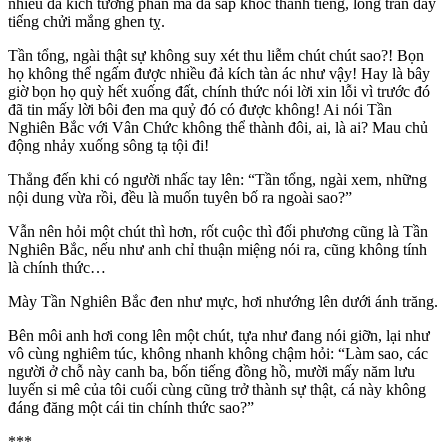
nhiêu đả kích tương phản mà đã sắp khóc thành tiếng, lòng tràn đầy
tiếng chửi mắng ghen tỵ.
Tần tổng, ngài thật sự không suy xét thu liễm chút chút sao?! Bọn
họ không thể ngấm được nhiều đả kích tàn ác như vậy! Hay là bây
giờ bọn họ quỳ hết xuống đất, chính thức nói lời xin lỗi vì trước đó
đã tin mấy lời bôi đen ma quỷ đó có được không! Ai nói Tần
Nghiên Bắc với Vân Chức không thể thành đôi, ai, là ai? Mau chủ
động nhảy xuống sông tạ tội đi!
Thẳng đến khi có người nhấc tay lên: “Tần tổng, ngài xem, những
nội dung vừa rồi, đều là muốn tuyên bố ra ngoài sao?”
Vẫn nên hỏi một chút thì hơn, rốt cuộc thì đối phương cũng là Tần
Nghiên Bắc, nếu như anh chỉ thuận miệng nói ra, cũng không tính
là chính thức…
Mày Tần Nghiên Bắc đen như mực, hơi nhướng lên dưới ánh trăng.
Bên môi anh hơi cong lên một chút, tựa như đang nói giỡn, lại như
vô cùng nghiêm túc, không nhanh không chậm hỏi: “Làm sao, các
người ở chỗ này canh ba, bốn tiếng đồng hồ, mười mấy năm lưu
luyến si mê của tôi cuối cùng cũng trở thành sự thật, cá này không
đáng đăng một cái tin chính thức sao?”
***