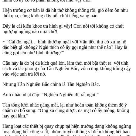
Hiện trường cơ bản là đã hít thở không thông rồi, gió đêm ôn nhu
thổi qua, cũng không dậy nổi chút tiếng vang nào.
Đây là cái kiểu khoe trá hình gì vậy! Còn nói tới không có chút
ngượng ngùng nào nữa chứ!
~ “Cái đó, ngài… bình thường ngài với Vân tiểu thư có xưng hô
đặc biệt gì không? Ngài thích cô ấy gọi ngài như thế nào? Hay là
cũng gọi tên như bình thường?”
Câu này là do bị đả kích quá lớn, lâm thời mới bật thốt ra, với tính
cách và tác phong của Tần Nghiên Bắc, vốn cũng không trông cậy
vào việc anh trả lời nó.
Nhưng Tần Nghiên Bắc chính là Tần Nghiên Bắc.
Anh nhàn nhạt đáp: “Nghiên Nghiên đi, rất ngọt.”
Tần tổng lười nhác nâng mắt, lại như hoàn toàn không thèm để ý
chậm rãi bổ sung: “Ông xã cũng được, da mặt cô ấy mỏng, không
hay gọi lắm.”
Hàng loạt các thiết bị quay chụp tại hiện trường đang không ngừng
hoạt động hết công suất, nhóm truyền thông vì đếm không hết bao