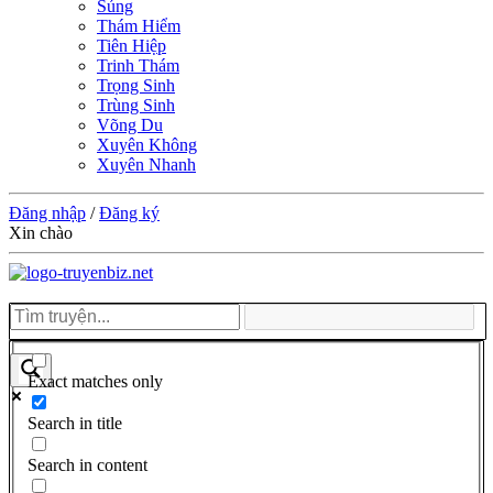
Sủng
Thám Hiểm
Tiên Hiệp
Trinh Thám
Trọng Sinh
Trùng Sinh
Võng Du
Xuyên Không
Xuyên Nhanh
Đăng nhập
/
Đăng ký
Xin chào
Exact matches only
Search in title
Search in content