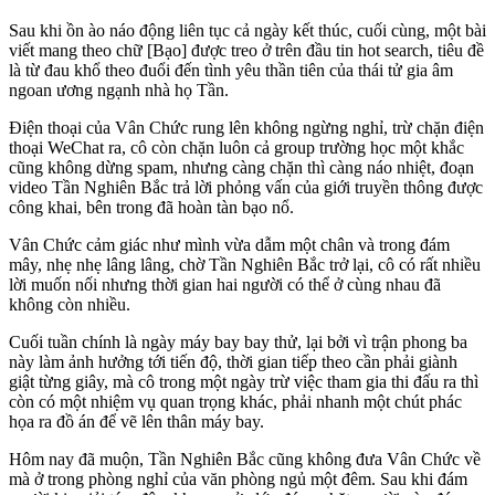
Sau khi ồn ào náo động liên tục cả ngày kết thúc, cuối cùng, một bài
viết mang theo chữ [Bạo] được treo ở trên đầu tin hot search, tiêu đề
là từ đau khổ theo đuổi đến tình yêu thần tiên của thái tử gia âm
ngoan ương ngạnh nhà họ Tần.
Điện thoại của Vân Chức rung lên không ngừng nghỉ, trừ chặn điện
thoại WeChat ra, cô còn chặn luôn cả group trường học một khắc
cũng không dừng spam, nhưng càng chặn thì càng náo nhiệt, đoạn
video Tần Nghiên Bắc trả lời phỏng vấn của giới truyền thông được
công khai, bên trong đã hoàn tàn bạo nổ.
Vân Chức cảm giác như mình vừa dẫm một chân và trong đám
mây, nhẹ nhẹ lâng lâng, chờ Tần Nghiên Bắc trở lại, cô có rất nhiều
lời muốn nối nhưng thời gian hai người có thể ở cùng nhau đã
không còn nhiều.
Cuối tuần chính là ngày máy bay bay thử, lại bởi vì trận phong ba
này làm ảnh hưởng tới tiến độ, thời gian tiếp theo cần phải giành
giật từng giây, mà cô trong một ngày trừ việc tham gia thi đấu ra thì
còn có một nhiệm vụ quan trọng khác, phải nhanh một chút phác
họa ra đồ án để vẽ lên thân máy bay.
Hôm nay đã muộn, Tần Nghiên Bắc cũng không đưa Vân Chức về
mà ở trong phòng nghỉ của văn phòng ngủ một đêm. Sau khi đám