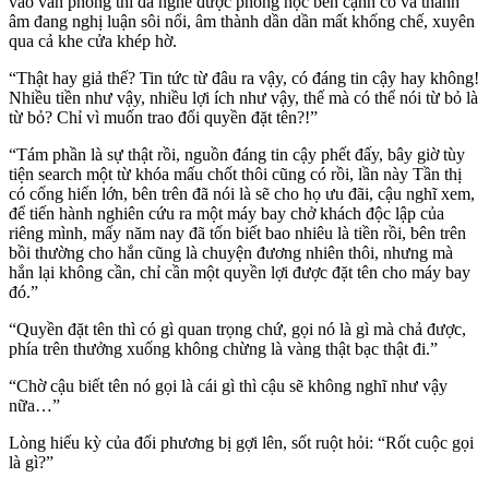
vào văn phòng thì đã nghe được phòng học bên cạnh có và thanh
âm đang nghị luận sôi nổi, âm thành dần dần mất khống chế, xuyên
qua cả khe cửa khép hờ.
“Thật hay giả thế? Tin tức từ đâu ra vậy, có đáng tin cậy hay không!
Nhiều tiền như vậy, nhiều lợi ích như vậy, thế mà có thể nói từ bỏ là
từ bỏ? Chỉ vì muốn trao đổi quyền đặt tên?!”
“Tám phần là sự thật rồi, nguồn đáng tin cậy phết đấy, bây giờ tùy
tiện search một từ khóa mấu chốt thôi cũng có rồi, lần này Tần thị
có cống hiến lớn, bên trên đã nói là sẽ cho họ ưu đãi, cậu nghĩ xem,
để tiến hành nghiên cứu ra một máy bay chở khách độc lập của
riêng mình, mấy năm nay đã tốn biết bao nhiêu là tiền rồi, bên trên
bồi thường cho hắn cũng là chuyện đương nhiên thôi, nhưng mà
hắn lại không cần, chỉ cần một quyền lợi được đặt tên cho máy bay
đó.”
“Quyền đặt tên thì có gì quan trọng chứ, gọi nó là gì mà chả được,
phía trên thưởng xuống không chừng là vàng thật bạc thật đi.”
“Chờ cậu biết tên nó gọi là cái gì thì cậu sẽ không nghĩ như vậy
nữa…”
Lòng hiếu kỳ của đối phương bị gợi lên, sốt ruột hỏi: “Rốt cuộc gọi
là gì?”