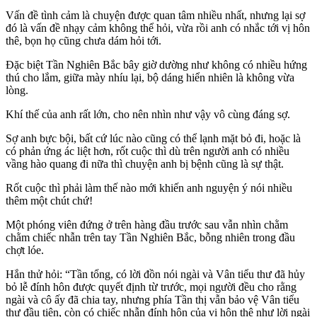
Vấn đề tình cảm là chuyện được quan tâm nhiều nhất, nhưng lại sợ
đó là vấn đề nhạy cảm không thể hỏi, vừa rồi anh có nhắc tới vị hôn
thê, bọn họ cũng chưa dám hỏi tới.
Đặc biệt Tần Nghiên Bắc bây giờ dường như không có nhiều hứng
thú cho lắm, giữa mày nhíu lại, bộ dáng hiển nhiên là không vừa
lòng.
Khí thế của anh rất lớn, cho nên nhìn như vậy vô cùng đáng sợ.
Sợ anh bực bội, bất cứ lúc nào cũng có thể lạnh mặt bỏ đi, hoặc là
có phản ứng ác liệt hơn, rốt cuộc thì dù trên người anh có nhiều
vầng hào quang đi nữa thì chuyện anh bị bệnh cũng là sự thật.
Rốt cuộc thì phải làm thế nào mới khiến anh nguyện ý nói nhiều
thêm một chút chứ!
Một phóng viên đứng ở trên hàng đầu trước sau vẫn nhìn chằm
chằm chiếc nhẫn trên tay Tần Nghiên Bắc, bỗng nhiên trong đầu
chợt lóe.
Hắn thử hỏi: “Tần tổng, có lời đồn nói ngài và Vân tiểu thư đã hủy
bỏ lễ đính hôn được quyết định từ trước, mọi người đều cho rằng
ngài và cô ấy đã chia tay, nhưng phía Tần thị vẫn bảo vệ Vân tiểu
thư đầu tiên, còn có chiếc nhẫn đính hôn của vị hôn thê như lời ngài