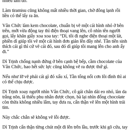
nhiều lắm đó.”
Làm tiramisu cũng không mất nhiều thời gian, chờ đông lạnh rồi
liền có thể lấy ra ăn.
Vân Chức làm kem chocolate, chuẩn bị vẽ một cái hình nhỏ ở bên
trên, mới vừa động tay thì điện thoại vang lên, cô nhìn tên người
gọi, lấy khăn giấy xoa xoa tay: “Dì, tôi đi nghe điện thoại một lát,
phiền dì giúp tôi vẽ một cái hình đơn giản lên đây nhé. Tần tiên sinh
thích cái gì thì cứ vẽ cái đó, sau đó dì giúp tôi mang lên cho anh ấy
đi.”
Dì Trịnh chống nạnh đứng ở bên cạnh bệ bếp, cầm chocolate của
Vân Chức, hao hết sức lực cũng không vẽ ra được thứ gì.
Nếu như lỡ vẽ phải cái gì đó xấu xí, Tần tổng nổi cơn lôi đình thì ai
có thể chịu được.
Dì Trịnh xoay người nhìn Vân Chức, cô gái chân dài eo nhỏ, làn da
trắng nõn, là thiếu phu nhân được chọn, bà lại nhìn đống chocolate
còn thừa không nhiều lắm, tay đưa ra, cẩn thận vẽ lên một hình trái
tim.
Này chắc chắn sẽ không vẽ lỗi được.
Dì Trịnh cẩn thận từng chút một đi lên trên lầu, trước khi gõ cửa, tay