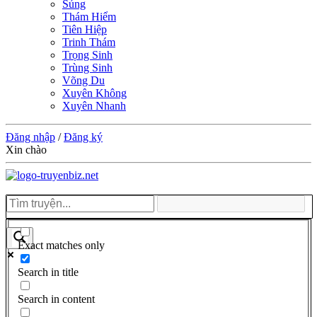
Sủng
Thám Hiểm
Tiên Hiệp
Trinh Thám
Trọng Sinh
Trùng Sinh
Võng Du
Xuyên Không
Xuyên Nhanh
Đăng nhập
/
Đăng ký
Xin chào
Exact matches only
Search in title
Search in content