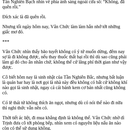
Tần Nghiên Bạch nhìn về phía ánh sáng ngoài cửa sổ: “Không, đã
quên rồi.”
Đích xác là đã quên rồi.
Nhưng tối ngày hôm nay, Vân Chức làm làm hắn nhớ tới những
giấc mơ đó.
***
Vân Chức nhìn thấy bão tuyết không có ý tứ muốn dừng, đêm nay
sợ là đi không được, nếu thay thuốc thất bại rồi thì dù sao cũng phải
làm gì đó cho ân nhân chứ, không thể cứ lãng phí thời gian như vậy
được.
Cô biết hôm nay là sinh nhật của Tần Nghiên Bắc, nhưng bất luận
là quán bar hay là nơi gọi là nhà này đều không có bất cứ không khí
nào gọi là sinh nhật, ngay cả cái bánh kem cơ bản nhất cũng không
có.
Có lẽ thái tử không thích ăn ngọt, nhưng dù có nói thế nào đi nữa
thì nghi thức vẫn nên có.
Thời tiết ác liệt, đi mua khẳng định là không thể. Vân Chức nhờ dì
Trịnh đưa cô tới phòng bếp, nhìn xem có nguyên liệu nấu ăn nào
còn có thể sử dụng không.