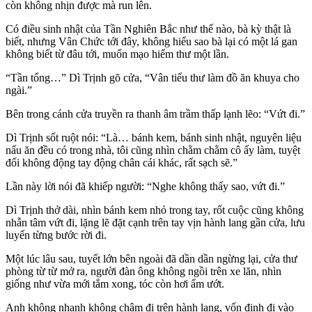
còn không nhịn được mà run lên.
Có điều sinh nhật của Tần Nghiên Bắc như thế nào, bà kỳ thật là
biết, nhưng Vân Chức tới đây, không hiểu sao bà lại có một lá gan
không biết từ đâu tới, muốn mạo hiểm thư một lần.
“Tần tổng…” Dì Trịnh gõ cửa, “Vân tiểu thư làm đồ ăn khuya cho
ngài.”
Bên trong cánh cửa truyền ra thanh âm trầm thấp lạnh lẽo: “Vứt đi.”
Dì Trịnh sốt ruột nói: “Là… bánh kem, bánh sinh nhật, nguyên liệu
nấu ăn đều có trong nhà, tôi cũng nhìn chằm chằm cô ấy làm, tuyệt
đối không động tay động chân cái khác, rất sạch sẽ.”
Lần này lời nói đã khiếp người: “Nghe không thấy sao, vứt đi.”
Dì Trịnh thở dài, nhìn bánh kem nhỏ trong tay, rốt cuộc cũng không
nhẫn tâm vứt đi, lặng lẽ đặt cạnh trên tay vịn hành lang gần cửa, lưu
luyến từng bước rời đi.
Một lúc lâu sau, tuyết lớn bên ngoài đã dần dần ngừng lại, cửa thư
phòng từ từ mở ra, người đàn ông không ngồi trên xe lăn, nhìn
giống như vừa mới tắm xong, tóc còn hơi ẩm ướt.
Anh không nhanh không chậm đi trên hành lang, vốn định đi vào