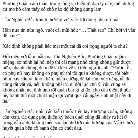
Phương Giản cảm thán, trong lòng lại hiểu rõ đạo lý này, thế nhưng
cứ mơ hồ cảm thấy có chỗ nào đó không đúng lắm.
Tần Nghiên Bắc khinh thường với việc lợi dụng phụ nữ mà.
Hắn nửa tin nửa ngờ, vuốt cái mũi hỏi: “… Thật sao? Chỉ bởi vì vấn
đề này?”
Xác định không phải liếc mắt một cái đã coi trọng người ta chứ?
Đối diện với tầm mắt của Tần Nghiên Bắc, Phương Giản ngậm
miệng, sợ mình lại hỏi tiếp thì cái mạng nhỏ cũng không giữ được
nữa, nhanh chóng đem đề tài kéo về lại trên người anh: “Được rồi,
có phụ nữ hay không có phụ nữ thì tôi quản không được, tôi biết
hôm nay cậu rất khó khăn, miễn cưỡng đè lại cảm xúc nặng nề đó
cũng rất vất vả, nếu không phải vì di dời lực chú ý, cậu cũng sẽ
không nhẫn nại tính tính tới quán bar gì gì đó, cho cậu thêm thuốc
nè, tranh thủ một chút thuận lợi vượt qua cái ngày sinh nhật này đi
ha.”
Tần Nghiên Bắc nhìn các kiểu thuốc trên tay Phương Giản, không
cần xem, tác dụng phụ thiên kỳ bách quái cũng đã nhảy ra hết ở
trong đầu anh, không hiểu sao lại nhớ tới mùi hương của Vân Chức,
huyết quản bên cổ banh đến có chút đau.