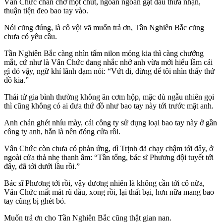
Vân Chức chần chờ một chút, ngoan ngoãn gật đầu thừa nhận,
thuận tiện đeo bao tay vào.
Nói cũng đúng, là cô vội vã muốn trả ơn, Tần Nghiên Bắc cũng
chưa có yêu cầu.
Tần Nghiên Bắc càng nhìn tấm nilon mỏng kia thì càng chướng
mắt, cứ như là Vân Chức đang nhắc nhở anh vừa mới hiểu lầm cái
gì đó vậy, ngữ khí lãnh đạm nói: “Vứt đi, đừng để tôi nhìn thấy thứ
đồ kia.”
Thái tử gia bình thường không ăn cơm hộp, mặc dù ngẫu nhiên gọi
thì cũng không có ai đưa thứ đồ như bao tay này tới trước mặt anh.
Anh chán ghét nhíu mày, cái công ty sử dụng loại bao tay này ở gần
công ty anh, hẳn là nên đóng cửa rồi.
Vân Chức còn chưa có phản ứng, dì Trịnh đã chạy chậm tới đây, ở
ngoài cửa thả nhẹ thanh âm: “Tần tổng, bác sĩ Phương đội tuyết tới
đây, đã tới dưới lầu rồi.”
Bác sĩ Phương tới rồi, vậy đương nhiên là không cần tới cô nữa,
Vân Chức mất mát rũ đầu, xong rồi, lại thất bại, hơn nữa mang bao
tay cũng bị ghét bỏ.
Muốn trả ơn cho Tần Nghiên Bắc cũng thật gian nan.