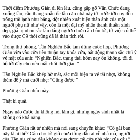
Thời điểm Phương Giản đi lên lầu, cũng gặp gỡ Vân Chức đang
xuống lầu, cầu thang xoắn ốc lẫn căn nhà này từ trước tới nay đều
trống trải lạnh như băng, đột nhiên xuất hiện thân ảnh của một
người phụ nữ như vậy, còn là một đại mỹ nhân thanh thuần xinh
đẹp, giá trị nhan sắc lẫn dáng người chưa cần bàn tới, từ việc có thể
vào được C9 thôi cũng đã là thần tích rồi.
Trong thư phòng, Tần Nghiên Bắc tạm dừng cuộc họp, Phương
Giản vừa vào cửa liền thuận tay khóa cửa, bất động thanh sắc chú ý
vẻ mặt của anh: “Nghiên Bắc, trạng thái hôm nay ổn không, tôi đi
bộ tới đây cho nên mất chút thời gian.”
Tần Nghiên Bắc khép hờ mắt, sắc môi hiện ra vẻ tái nhợt, không
thèm để ý mà cười nhẹ: “Cũng được.”
Phương Giản nhíu mày.
Thật kì quái.
Ngày nào được thì không nói làm gì, nhưng ngày sinh nhật là
không có khả năng.
Phương Giản rất tự nhiên mà nói sang chuyện khác: “Cô gái ban
nãy là ai thế? Cậu cho tới giờ chưa từng dẫn ai về nhà mà, người
của Tần gia cũng đều không qua được cái cửa nhà này của cậu.”