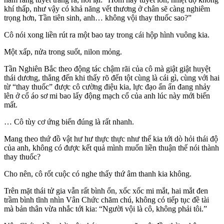
khí thấp, như vậy có khả năng vết thương ở chân sẽ càng nghiêm
trọng hơn, Tần tiên sinh, anh… không vội thay thuốc sao?”
Cô nói xong liền rút ra một bao tay trong cái hộp hình vuông kia.
Một xấp, nửa trong suốt, nilon mỏng.
Tần Nghiên Bắc theo động tác chậm rãi của cô mà giật giật huyệt
thái dương, thẳng đến khi thấy rõ đến tột cùng là cái gì, cùng với hai
từ “thay thuốc” được cô cường điệu kia, lực đạo ẩn ẩn đang nhảy
lên ở cổ áo sơ mi bao lấy động mạch cổ của anh lúc này mới biến
mất.
… Cô tùy cơ ứng biến đúng là rất nhanh.
Mang theo thứ đồ vật hư hư thực thực như thế kia tới dò hỏi thái độ
của anh, không có được kết quả mình muốn liền thuận thế nói thành
thay thuốc?
Cho nên, cô rốt cuộc có nghe thấy thứ âm thanh kia không.
Trên mặt thái tử gia vẫn rất bình ổn, xốc xốc mi mắt, hai mắt đen
trầm bình tĩnh nhìn Vân Chức chăm chú, không có tiếp tục đề tài
mà bản thân vừa nhắc tới kia: “Người vội là cô, không phải tôi.”