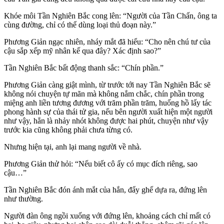
Khóe môi Tần Nghiên Bắc cong lên: “Người của Tần Chấn, ông ta
cùng đường, chỉ có thể dùng loại thủ đoạn này.”
Phương Giản ngạc nhiên, nháy mắt đã hiểu: “Cho nên chú tư của
cậu sắp xếp mỹ nhân kế qua đây? Xác định sao?”
Tần Nghiên Bắc bất động thanh sắc: “Chín phần.”
Phương Giản càng giật mình, từ trước tới nay Tần Nghiên Bắc sẽ
không nói chuyện tự mãn mà không nắm chắc, chín phần trong
miệng anh liền tương đương với trăm phần trăm, huống hồ lấy tác
phong hành sự của thái tử gia, nếu bên người xuất hiện một người
như vậy, hẳn là nhảy nhót không được hai phút, chuyện như vậy
trước kia cũng không phải chưa từng có.
Nhưng hiện tại, anh lại mang người về nhà.
Phương Giản thử hỏi: “Nếu biết cô ấy có mục đích riêng, sao
cậu…”
Tần Nghiên Bắc đón ánh mắt của hắn, đẩy ghế dựa ra, đứng lên
như thường.
Người đàn ông ngồi xuống với đứng lên, khoảng cách chỉ mất có