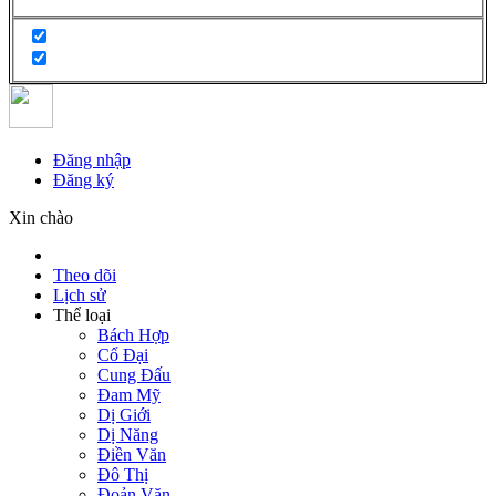
Đăng nhập
Đăng ký
Xin chào
Theo dõi
Lịch sử
Thể loại
Bách Hợp
Cổ Đại
Cung Đấu
Đam Mỹ
Dị Giới
Dị Năng
Điền Văn
Đô Thị
Đoản Văn