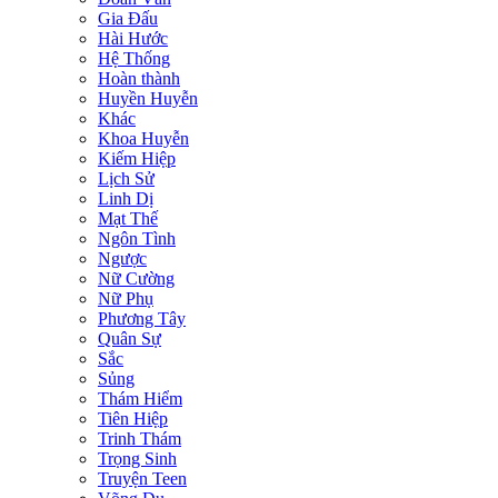
Gia Đấu
Hài Hước
Hệ Thống
Hoàn thành
Huyền Huyễn
Khác
Khoa Huyễn
Kiếm Hiệp
Lịch Sử
Linh Dị
Mạt Thế
Ngôn Tình
Ngược
Nữ Cường
Nữ Phụ
Phương Tây
Quân Sự
Sắc
Sủng
Thám Hiểm
Tiên Hiệp
Trinh Thám
Trọng Sinh
Truyện Teen