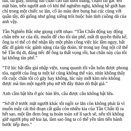
hai, ba giây, nhưng hai chân cao dài duỗi thẳng, chậm rãi gác lên
mặt bàn, trên người anh có khí thế nghiêm nghị, không hề giới hạn
chỉ trong một chiếc xe lăn, cổ áo màu đen bung hai cúc cùng với
quần tây, đó giống như gông xiềng trói buộc bản tính cuồng dã của
anh vậy.
Tần Nghiên Bắc nhẹ giọng cười nhạo: “Tần Chấn động tay động
chân trên xe của tôi, muốn để cho tôi tàn phế, mất đi quyền thừa kế,
ông ta vì thế có thể nhận lấy một phần công việc lúc lâm nguy, bất
đắc dĩ gánh vác gánh nặng của tập đoàn, từ trong tay ông nội cứ thế
bê Tần thị đi, đáng tiếc để ông ta thất vọng rồi, hai chân này của tôi
lại không tàn phế.”
“Từ lúc bắt đầu giả nhập viện, xung quanh tôi vẫn luôn được phong
tỏa, người của ông ta một kẻ cũng không thể vào, nhìn không thấy
rốt cuộc chân tôi có gãy hay không, lúc này mới kìm nén không
được mà tìm một người phụ nữ tới đây thăm dò thật giả.”
Anh cầm bật lửa ở góc bàn lên, câu được câu không bật lửa.
“Sở dĩ ở trước mặt người khác tôi ngồi xe lăn còn không phải là vì
muốn mấy cái thủ đoạn cất giấu còn nhiều kia của Tần Chấn lộ ra
hết sao, một lần đem ông ta hoàn toàn xử lí sạch sẽ, nếu tôi không
giữ người phụ nữ kia lại, làm sao ông ta có thể yên tâm tiến hành
bước tiếp theo.”