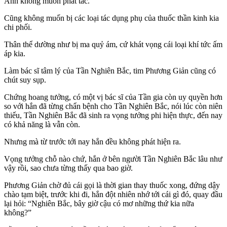
Anh không muốn phát tác.
Cũng không muốn bị các loại tác dụng phụ của thuốc thần kinh kia
chi phối.
Thân thể dường như bị ma quỷ ám, cứ khát vọng cái loại khí tức ấm
áp kia.
Làm bác sĩ tâm lý của Tần Nghiên Bắc, tim Phương Giản cũng có
chút suy sụp.
Chứng hoang tưởng, có một vị bác sĩ của Tần gia còn uy quyền hơn
so với hắn đã từng chẩn bệnh cho Tần Nghiên Bắc, nói lúc còn niên
thiếu, Tần Nghiên Bắc đã sinh ra vọng tưởng phi hiện thực, đến nay
có khả năng là vẫn còn.
Nhưng mà từ trước tới nay hắn đều không phát hiện ra.
Vọng tưởng chỗ nào chứ, hắn ở bên người Tần Nghiên Bắc lâu như
vậy rồi, sao chưa từng thấy qua bao giờ.
Phương Giản chờ đủ cái gọi là thời gian thay thuốc xong, đứng dậy
chào tạm biệt, trước khi đi, hắn đột nhiên nhớ tới cái gì đó, quay đầu
lại hỏi: “Nghiên Bắc, bây giờ cậu có mơ những thứ kia nữa
không?”