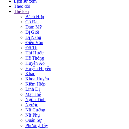
Lịch sử xem
Theo dõi
Thể loại
Bách Hợp
Cổ Đại
Đam Mỹ
Dị Giới
Dị Năng
Điền Văn
Đô Thị
Hài Hước
Hệ Thống
Huyền Ảo
Huyền Huyễn
Khác
Khoa Huyễn
Kiếm Hiệp
Linh Dị
Mạt Thế
Ngôn Tình
Ngược
Nữ Cường
Nữ Phụ
Quân Sự
Phương Tây