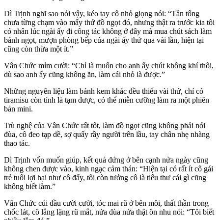
Dì Trịnh nghĩ sao nói vậy, kéo tay cô nhỏ giọng nói: “Tần tổng
chưa từng chạm vào mấy thứ đồ ngọt đó, nhưng thật ra trước kia tôi
có nhân lúc ngài ấy đi công tác không ở đây mà mua chút sách làm
bánh ngọt, mượn phòng bếp của ngài ấy thử qua vài lần, hiện tại
cũng còn thừa một ít.”
Vân Chức mỉm cười: “Chỉ là muốn cho anh ấy chút không khí thôi,
dù sao anh ấy cũng không ăn, làm cái nhỏ là được.”
Những nguyên liệu làm bánh kem khác đều thiếu vài thứ, chỉ có
tiramisu còn tính là tạm được, có thể miễn cưỡng làm ra một phiên
bản mini.
Trù nghệ của Vân Chức rất tốt, làm đồ ngọt cũng không phải nói
đùa, cô đeo tạp dề, sợ quấy rầy người trên lầu, tay chân nhẹ nhàng
thao tác.
Dì Trịnh vốn muốn giúp, kết quả đứng ở bên cạnh nửa ngày cũng
không chen được vào, kinh ngạc cảm thán: “Hiện tại có rất ít cô gái
trẻ tuổi lợi hại như cô đấy, tôi còn tưởng cô là tiểu thư cái gì cũng
không biết làm.”
Vân Chức cúi đầu cười cười, tóc mai rũ ở bên môi, thất thần trong
chốc lát, cô lẳng lặng rũ mắt, nửa đùa nửa thật ôn nhu nói: “Tôi biết