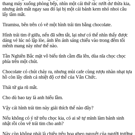
thang máy xuống phòng bếp, nhìn một cái thứ rác rưởi dư thừa kia,
nhưng ánh mắt ngay sau đó lại bị một cái bánh kem nhỏ nhoi câu
lấy tầm mắt.
Tiramisu, bên trên có vẽ một hình trái tim bằng chocolate.
Hình trái tim ở giữa, nến đã sớm tắt, lại như có thể nhìn thấy được
dáng vẻ lúc nó lập lòe, ánh lên ánh sáng chiếu vào trong đêm tối
mênh mang này như thế nào.
Tần Nghiên Bắc mặt vô biểu tình cầm đĩa lên, dùa nĩa chọc chọc
phía trên một chút.
Chocolate có chút chảy ra, nhưng mùi cafe cùng rượu nhàn nhạt tựa
hồ còn lây dính cả nhiệt độ cơ thể của Vân Chức.
Thái tử gia rũ mắt.
Cho dù bao tay là anh hiểu lầm.
Vậy cái hình trái tim này giải thích thế nào đây?
Nếu không có ý tứ trêu chọc kia, có ai sẽ tự mình làm bánh sinh
nhật rồi còn vẽ trái tim cho anh?
Này còn không phải là chiêu trêu hoa ghẹo nguyệt của người trưởng