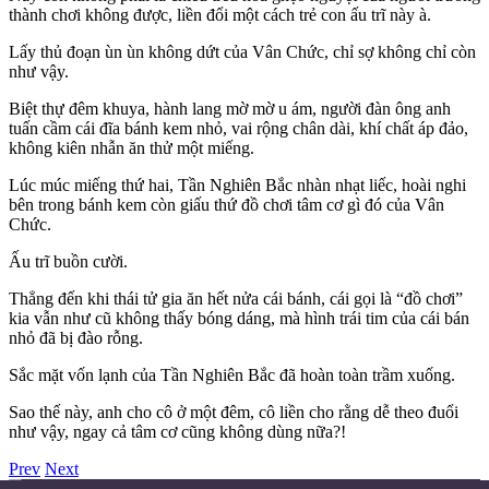
thành chơi không được, liền đổi một cách trẻ con ấu trĩ này à.
Lấy thủ đoạn ùn ùn không dứt của Vân Chức, chỉ sợ không chỉ còn
như vậy.
Biệt thự đêm khuya, hành lang mờ mờ u ám, người đàn ông anh
tuấn cầm cái đĩa bánh kem nhỏ, vai rộng chân dài, khí chất áp đảo,
không kiên nhẫn ăn thử một miếng.
Lúc múc miếng thứ hai, Tần Nghiên Bắc nhàn nhạt liếc, hoài nghi
bên trong bánh kem còn giấu thứ đồ chơi tâm cơ gì đó của Vân
Chức.
Ấu trĩ buồn cười.
Thẳng đến khi thái tử gia ăn hết nửa cái bánh, cái gọi là “đồ chơi”
kia vẫn như cũ không thấy bóng dáng, mà hình trái tim của cái bán
nhỏ đã bị đào rỗng.
Sắc mặt vốn lạnh của Tần Nghiên Bắc đã hoàn toàn trầm xuống.
Sao thế này, anh cho cô ở một đêm, cô liền cho rằng dễ theo đuổi
như vậy, ngay cả tâm cơ cũng không dùng nữa?!
Prev
Next