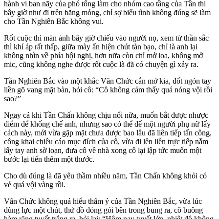
hành vi ban nãy của phó tổng làm cho nhóm cao tầng của Tần thi
bây giờ như đi trên băng mỏng, chỉ sợ biểu tình không đúng sẽ làm
cho Tần Nghiên Bắc không vui.
Rốt cuộc thì màn ảnh bây giờ chiếu vào người nọ, xem từ thần sắc
thì khí áp rất thấp, giữa mày ẩn hiện chút tàn bạo, chỉ là anh lại
không nhìn về phía hội nghị, hơn nữa còn chỉ mở loa, không mở
mic, cũng không nghe được rốt cuộc là đã có chuyện gì xảy ra.
Tần Nghiên Bắc vào một khắc Vân Chức cắn mở kia, đốt ngón tay
liền gõ vang mặt bàn, hỏi cô: “Cô không cảm thấy quá nóng vội rồi
sao?”
Ngay cả khi Tần Chấn không chịu nổi nữa, muốn bắt được nhược
điểm để khống chế anh, nhưng sao có thể để một người phụ nữ lấy
cách này, mới vừa gặp mặt chưa được bao lâu đã liên tiếp tấn công,
công khai chiêu cáo mục đích của cô, vừa đi lên liền trực tiếp nắm
lấy tay anh sờ loạn, đưa cô về nhà xong cô lại lập tức muốn một
bước lại tiến thêm một thước.
Cho dù đúng là đã yêu thầm nhiều năm, Tần Chấn không khỏi có
vẻ quá vội vàng rồi.
Vân Chức không quá hiểu thâm ý của Tần Nghiên Bắc, vừa lúc
dùng lực một chút, thứ đồ đóng gói bên trong bung ra, cô buông
hàm răng tuyết trắng ra, hỏi lại: “Hôm nay tuyết lớn, nhiệt độ không