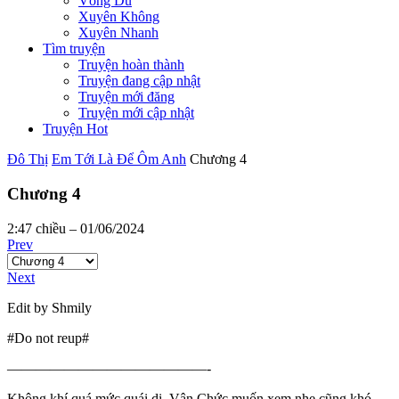
Võng Du
Xuyên Không
Xuyên Nhanh
Tìm truyện
Truyện hoàn thành
Truyện đang cập nhật
Truyện mới đăng
Truyện mới cập nhật
Truyện Hot
Đô Thị
Em Tới Là Để Ôm Anh
Chương 4
Chương 4
2:47 chiều – 01/06/2024
Prev
Next
Edit by Shmily
#Do not reup#
——————————————-
Không khí quá mức quái dị, Vân Chức muốn xem nhẹ cũng khó,