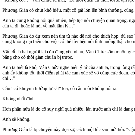
Phương Giản có chút khó hiểu, một cô gái lớn lên bình thường, cũng 
Anh ta cũng không hỏi quá nhiều, tiếp tục nói chuyện quan trọng, n
cậu ta đi, hoặc là nói về mặt tâm lý…”
Phương Giản do dự xem nên tìm từ nào để nói cho thích hợp, dù sao
cũng không đại biểu cho việc có thể tùy tiện nói tình huống thật cho 
Vấn đề là hai người lại còn đang yêu nhau, Vân Chức sớm muộn gì cũ
bằng cho cô thời gian chuẩn bị trước.
Anh ta biết là khó, Vân Chức nghe hiểu ý tứ của anh ta, trong lòng rất
anh ấy không tốt, thời điểm phát tác cảm xúc sẽ vô cùng cực đoan, còn
chí…”
Câu “có khuynh hướng tự sát” kia, cô cắn môi không nói ra.
Không nhất định.
Hơn phân nửa là do cô suy nghĩ quá nhiều, lần trước anh chỉ là đang
Anh sẽ không.
Phương Giản là bị chuyện này dọa sợ, cách một lúc sau mới hỏi: “Cậu