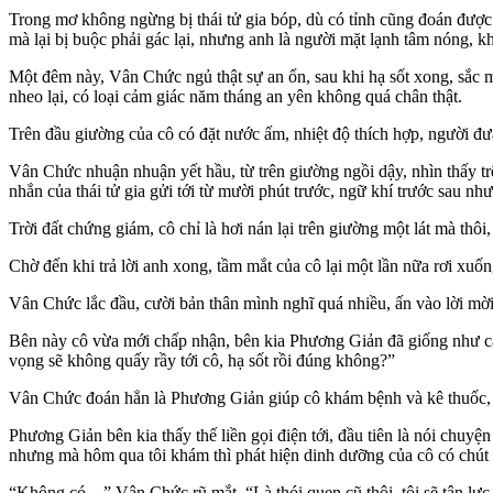
Trong mơ không ngừng bị thái tử gia bóp, dù có tỉnh cũng đoán được ý
mà lại bị buộc phải gác lại, nhưng anh là người mặt lạnh tâm nóng, 
Một đêm này, Vân Chức ngủ thật sự an ổn, sau khi hạ sốt xong, sắc mặ
nheo lại, có loại cảm giác năm tháng an yên không quá chân thật.
Trên đầu giường của cô có đặt nước ấm, nhiệt độ thích hợp, người đưa 
Vân Chức nhuận nhuận yết hầu, từ trên giường ngồi dậy, nhìn thấy trê
nhắn của thái tử gia gửi tới từ mười phút trước, ngữ khí trước sau n
Trời đất chứng giám, cô chỉ là hơi nán lại trên giường một lát mà thôi
Chờ đến khi trả lời anh xong, tầm mắt của cô lại một lần nữa rơi xu
Vân Chức lắc đầu, cười bản thân mình nghĩ quá nhiều, ấn vào lời mời
Bên này cô vừa mới chấp nhận, bên kia Phương Giản đã giống như canh 
vọng sẽ không quấy rầy tới cô, hạ sốt rồi đúng không?”
Vân Chức đoán hẳn là Phương Giản giúp cô khám bệnh và kê thuốc, n
Phương Giản bên kia thấy thế liền gọi điện tới, đầu tiên là nói chuy
nhưng mà hôm qua tôi khám thì phát hiện dinh dưỡng của cô có chút t
“Không có…” Vân Chức rũ mắt, “Là thói quen cũ thôi, tôi sẽ tận lực