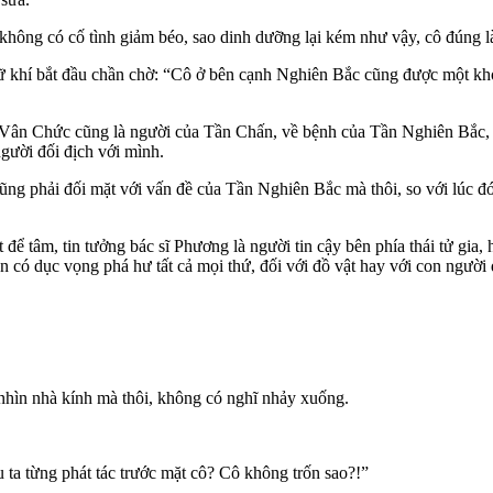
không có cố tình giảm béo, sao dinh dưỡng lại kém như vậy, cô đúng là
gữ khí bắt đầu chần chờ: “Cô ở bên cạnh Nghiên Bắc cũng được một kho
 Vân Chức cũng là người của Tần Chấn, về bệnh của Tần Nghiên Bắc, t
người đối địch với mình.
ng phải đối mặt với vấn đề của Tần Nghiên Bắc mà thôi, so với lúc đó
 để tâm, tin tưởng bác sĩ Phương là người tin cậy bên phía thái tử gia, 
 có dục vọng phá hư tất cả mọi thứ, đối với đồ vật hay với con người đ
 nhìn nhà kính mà thôi, không có nghĩ nhảy xuống.
 ta từng phát tác trước mặt cô? Cô không trốn sao?!”