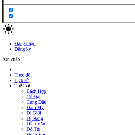
Đăng nhập
Đăng ký
Xin chào
Theo dõi
Lịch sử
Thể loại
Bách Hợp
Cổ Đại
Cung Đấu
Đam Mỹ
Dị Giới
Dị Năng
Điền Văn
Đô Thị
Đoản Văn