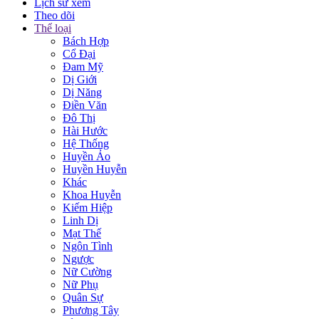
Lịch sử xem
Theo dõi
Thể loại
Bách Hợp
Cổ Đại
Đam Mỹ
Dị Giới
Dị Năng
Điền Văn
Đô Thị
Hài Hước
Hệ Thống
Huyền Ảo
Huyền Huyễn
Khác
Khoa Huyễn
Kiếm Hiệp
Linh Dị
Mạt Thế
Ngôn Tình
Ngược
Nữ Cường
Nữ Phụ
Quân Sự
Phương Tây