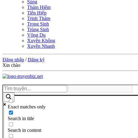
Sủng
Thám Hiểm
Tiên Hiệp
Trinh Thám
Trọng Sinh
Trùng Sinh
Võng Du
Xuyên Không
Xuyên Nhanh
Đăng nhập
/
Đăng ký
Xin chào
Exact matches only
Search in title
Search in content