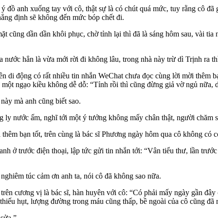
 đồ anh xuống tay với cô, thật sự là có chút quá mức, tuy rằng cô đã 
khẳng định sẽ không đến mức bóp chết đi.
t cũng dần dần khôi phục, chờ tỉnh lại thì đã là sáng hôm sau, vài tia
nước hẳn là vừa mới rời đi không lâu, trong nhà này trừ dì Trịnh ra th
n di động có rất nhiều tin nhắn WeChat chưa đọc cùng lời mời thêm bạn
hư một ngạo kiều không dễ dỗ: “Tỉnh rồi thì cũng đừng giả vờ ngủ nữa, 
, này mà anh cũng biết sao.
ống ly nước ấm, nghĩ tới một ý tưởng không mấy chân thật, người chăm
 thêm bạn tốt, trên cùng là bác sĩ Phương ngày hôm qua cô không có c
ở trước điện thoại, lập tức gửi tin nhắn tới: “Vân tiểu thư, lần trước
ghiêm túc cảm ơn anh ta, nói cô đã không sao nữa.
ện trên cương vị là bác sĩ, hàn huyên với cô: “Có phải mấy ngày gần đ
hiếu hụt, lượng đường trong máu cũng thấp, bề ngoài của cô cũng đã rấ
 sửa.”