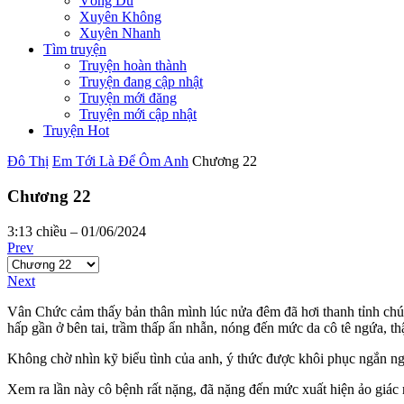
Võng Du
Xuyên Không
Xuyên Nhanh
Tìm truyện
Truyện hoàn thành
Truyện đang cập nhật
Truyện mới đăng
Truyện mới cập nhật
Truyện Hot
Đô Thị
Em Tới Là Để Ôm Anh
Chương 22
Chương 22
3:13 chiều – 01/06/2024
Prev
Next
Vân Chức cảm thấy bản thân mình lúc nửa đêm đã hơi thanh tỉnh chút
hấp gần ở bên tai, trầm thấp ẩn nhẫn, nóng đến mức da cô tê ngứa, th
Không chờ nhìn kỹ biểu tình của anh, ý thức được khôi phục ngắn ngủi
Xem ra lần này cô bệnh rất nặng, đã nặng đến mức xuất hiện ảo giác r