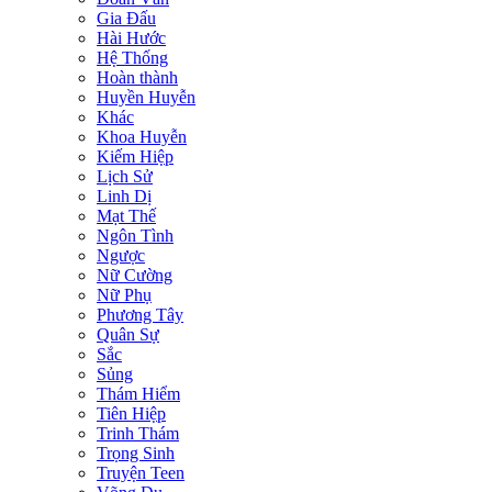
Gia Đấu
Hài Hước
Hệ Thống
Hoàn thành
Huyền Huyễn
Khác
Khoa Huyễn
Kiếm Hiệp
Lịch Sử
Linh Dị
Mạt Thế
Ngôn Tình
Ngược
Nữ Cường
Nữ Phụ
Phương Tây
Quân Sự
Sắc
Sủng
Thám Hiểm
Tiên Hiệp
Trinh Thám
Trọng Sinh
Truyện Teen