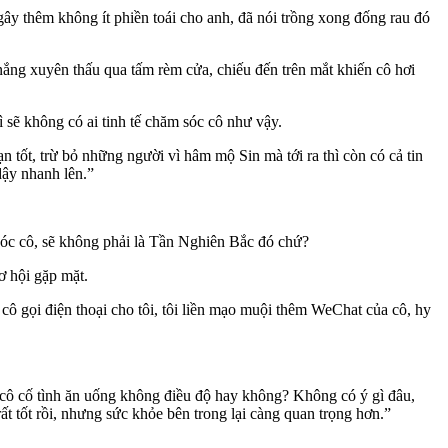
gây thêm không ít phiền toái cho anh, đã nói trồng xong đống rau đó
 nắng xuyên thấu qua tấm rèm cửa, chiếu đến trên mắt khiến cô hơi
ì sẽ không có ai tinh tế chăm sóc cô như vậy.
 tốt, trừ bỏ những người vì hâm mộ Sin mà tới ra thì còn có cả tin
dậy nhanh lên.”
 sóc cô, sẽ không phải là Tần Nghiên Bắc đó chứ?
ơ hội gặp mặt.
 cô gọi điện thoại cho tôi, tôi liền mạo muội thêm WeChat của cô, hy
ây cô cố tình ăn uống không điều độ hay không? Không có ý gì đâu,
t tốt rồi, nhưng sức khỏe bên trong lại càng quan trọng hơn.”