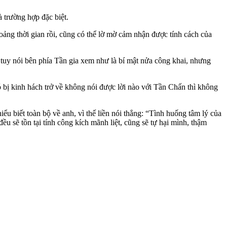
 trường hợp đặc biệt.
ảng thời gian rồi, cũng có thể lờ mờ cảm nhận được tính cách của
uy nói bên phía Tần gia xem như là bí mật nửa công khai, nhưng
 bị kinh hách trở về không nói được lời nào với Tần Chấn thì không
hiểu biết toàn bộ về anh, vì thế liền nói thẳng: “Tình huống tâm lý của
ều sẽ tồn tại tính công kích mãnh liệt, cũng sẽ tự hại mình, thậm