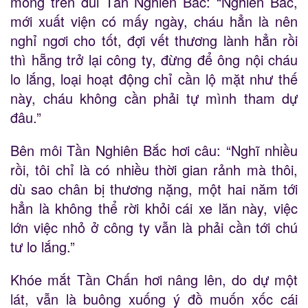
mỏng trên đùi Tần Nghiên Bắc: “Nghiên Bắc,
mới xuất viện có mấy ngày, cháu hẳn là nên
nghỉ ngơi cho tốt, đợi vết thương lành hẳn rồi
thì hẵng trở lại công ty, đừng để ông nội cháu
lo lắng, loại hoạt động chỉ cần lộ mặt như thế
này, cháu không cần phải tự mình tham dự
đâu.”
Bên môi Tần Nghiên Bắc hơi câu: “Nghĩ nhiều
rồi, tôi chỉ là có nhiều thời gian rảnh mà thôi,
dù sao chân bị thương nặng, một hai năm tới
hẳn là không thể rời khỏi cái xe lăn này, việc
lớn việc nhỏ ở công ty vẫn là phải cần tới chú
tư lo lắng.”
Khóe mắt Tần Chấn hơi nâng lên, do dự một
lát, vẫn là buông xuống ý đồ muốn xốc cái