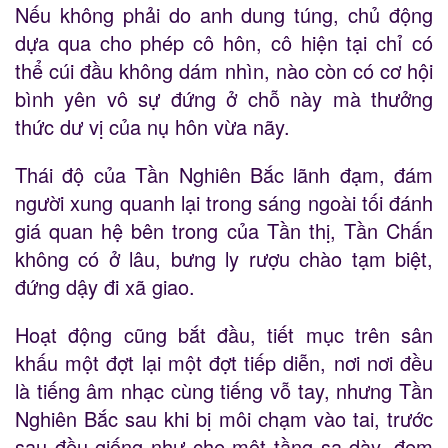
Nếu không phải do anh dung túng, chủ động
dựa qua cho phép cô hôn, cô hiện tại chỉ có
thể cúi đầu không dám nhìn, nào còn có cơ hội
bình yên vô sự đứng ở chỗ này mà thưởng
thức dư vị của nụ hôn vừa nãy.
Thái độ của Tần Nghiên Bắc lãnh đạm, đám
người xung quanh lại trong sáng ngoài tối đánh
giá quan hệ bên trong của Tần thị, Tần Chấn
không có ở lâu, bưng ly rượu chào tạm biệt,
đứng dậy đi xã giao.
Hoạt động cũng bắt đầu, tiết mục trên sân
khấu một đợt lại một đợt tiếp diễn, nơi nơi đều
là tiếng âm nhạc cùng tiếng vỗ tay, nhưng Tần
Nghiên Bắc sau khi bị môi chạm vào tai, trước
sau đều giống như che một tầng sa dày, đem