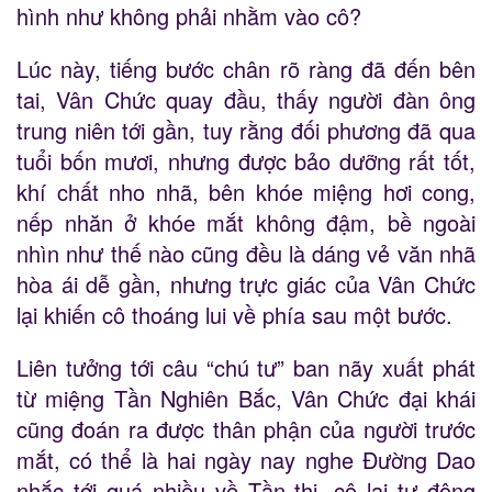
hình như không phải nhằm vào cô?
Lúc này, tiếng bước chân rõ ràng đã đến bên
tai, Vân Chức quay đầu, thấy người đàn ông
trung niên tới gần, tuy rằng đối phương đã qua
tuổi bốn mươi, nhưng được bảo dưỡng rất tốt,
khí chất nho nhã, bên khóe miệng hơi cong,
nếp nhăn ở khóe mắt không đậm, bề ngoài
nhìn như thế nào cũng đều là dáng vẻ văn nhã
hòa ái dễ gần, nhưng trực giác của Vân Chức
lại khiến cô thoáng lui về phía sau một bước.
Liên tưởng tới câu “chú tư” ban nãy xuất phát
từ miệng Tần Nghiên Bắc, Vân Chức đại khái
cũng đoán ra được thân phận của người trước
mắt, có thể là hai ngày nay nghe Đường Dao
nhắc tới quá nhiều về Tần thị, cô lại tự động