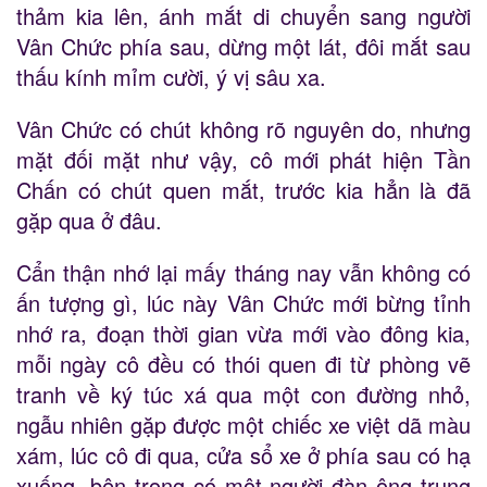
thảm kia lên, ánh mắt di chuyển sang người
Vân Chức phía sau, dừng một lát, đôi mắt sau
thấu kính mỉm cười, ý vị sâu xa.
Vân Chức có chút không rõ nguyên do, nhưng
mặt đối mặt như vậy, cô mới phát hiện Tần
Chấn có chút quen mắt, trước kia hẳn là đã
gặp qua ở đâu.
Cẩn thận nhớ lại mấy tháng nay vẫn không có
ấn tượng gì, lúc này Vân Chức mới bừng tỉnh
nhớ ra, đoạn thời gian vừa mới vào đông kia,
mỗi ngày cô đều có thói quen đi từ phòng vẽ
tranh về ký túc xá qua một con đường nhỏ,
ngẫu nhiên gặp được một chiếc xe việt dã màu
xám, lúc cô đi qua, cửa sổ xe ở phía sau có hạ
xuống, bên trong có một người đàn ông trung