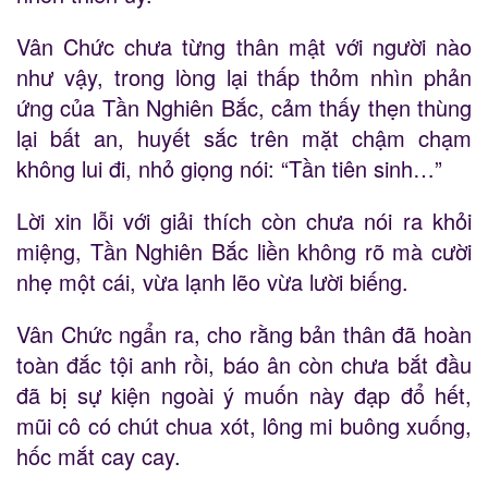
Vân Chức chưa từng thân mật với người nào
như vậy, trong lòng lại thấp thỏm nhìn phản
ứng của Tần Nghiên Bắc, cảm thấy thẹn thùng
lại bất an, huyết sắc trên mặt chậm chạm
không lui đi, nhỏ giọng nói: “Tần tiên sinh…”
Lời xin lỗi với giải thích còn chưa nói ra khỏi
miệng, Tần Nghiên Bắc liền không rõ mà cười
nhẹ một cái, vừa lạnh lẽo vừa lười biếng.
Vân Chức ngẩn ra, cho rằng bản thân đã hoàn
toàn đắc tội anh rồi, báo ân còn chưa bắt đầu
đã bị sự kiện ngoài ý muốn này đạp đổ hết,
mũi cô có chút chua xót, lông mi buông xuống,
hốc mắt cay cay.