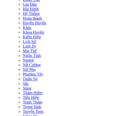
Gia Đấu
Hài Hước
Hệ Thống
Hoàn thành
Huyền Huyễn
Khác
Khoa Huyễn
Kiếm Hiệp
Lịch Sử
Linh Dị
Mạt Thế
Ngôn Tình
Ngược
Nữ Cường
Nữ Phụ
Phương Tây
Quân Sự
Sắc
Sủng
Thám Hiểm
Tiên Hiệp
Trinh Thám
Trọng Sinh
Truyện Teen