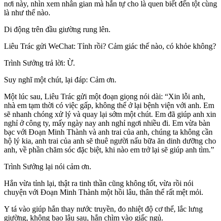
nơi này, nhìn xem nhân gian mà hắn tự cho là quen biết đến tột cùng
là như thế nào.
Di động trên đầu giường rung lên.
Liêu Trác gửi WeChat: Tỉnh rồi? Cảm giác thế nào, có khỏe không?
Trình Sưởng trả lời: Ừ.
Suy nghĩ một chút, lại đáp: Cảm ơn.
Một lúc sau, Liêu Trác gửi một đoạn giọng nói dài: “Xin lỗi anh,
nhà em tạm thời có việc gấp, không thể ở lại bệnh viện với anh. Em
sẽ nhanh chóng xử lý và quay lại sớm một chút. Em đã giúp anh xin
nghỉ ở công ty, mấy ngày nay anh nghỉ ngơi nhiều đi. Em vừa bàn
bạc với Đoạn Minh Thành và anh trai của anh, chúng ta không cần
hộ lý kia, anh trai của anh sẽ thuê người nấu bữa ăn dinh dưỡng cho
anh, về phần chăm sóc đặc biệt, khi nào em trở lại sẽ giúp anh tìm.”
Trình Sưởng lại nói cảm ơn.
Hắn vừa tỉnh lại, thật ra tinh thần cũng không tốt, vừa rồi nói
chuyện với Đoạn Minh Thành một hồi lâu, thân thể rất mệt mỏi.
Y tá vào giúp hắn thay nước truyền, đo nhiệt độ cơ thể, lắc lưng
giường, không bao lâu sau, hắn chìm vào giấc ngủ.