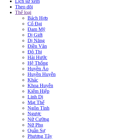
Lịch sử xem
Theo dõi
Thể loại
Bách Hợp
Cổ Đại
Đam Mỹ
Dị Giới
Dị Năng
Điền Văn
Đô Thị
Hài Hước
Hệ Thống
Huyền Ảo
Huyền Huyễn
Khác
Khoa Huyễn
Kiếm Hiệp
Linh Dị
Mạt Thế
Ngôn Tình
Ngược
Nữ Cường
Nữ Phụ
Quân Sự
Phương Tây