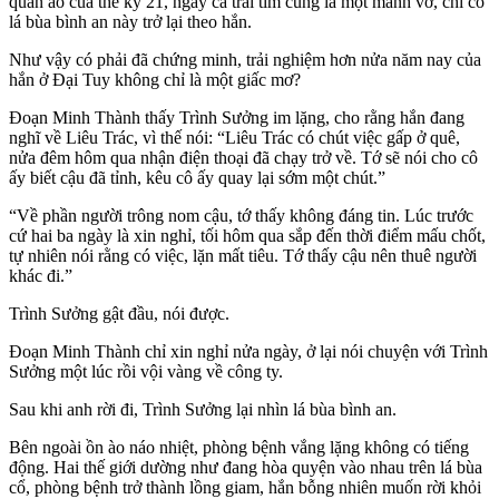
quần áo của thế kỷ 21, ngay cả trái tim cũng là một mảnh vỡ, chỉ có
lá bùa bình an này trở lại theo hắn.
Như vậy có phải đã chứng minh, trải nghiệm hơn nửa năm nay của
hắn ở Đại Tuy không chỉ là một giấc mơ?
Đoạn Minh Thành thấy Trình Sưởng im lặng, cho rằng hắn đang
nghĩ về Liêu Trác, vì thế nói: “Liêu Trác có chút việc gấp ở quê,
nửa đêm hôm qua nhận điện thoại đã chạy trở về. Tớ sẽ nói cho cô
ấy biết cậu đã tỉnh, kêu cô ấy quay lại sớm một chút.”
“Về phần người trông nom cậu, tớ thấy không đáng tin. Lúc trước
cứ hai ba ngày là xin nghỉ, tối hôm qua sắp đến thời điểm mấu chốt,
tự nhiên nói rằng có việc, lặn mất tiêu. Tớ thấy cậu nên thuê người
khác đi.”
Trình Sưởng gật đầu, nói được.
Đoạn Minh Thành chỉ xin nghỉ nửa ngày, ở lại nói chuyện với Trình
Sưởng một lúc rồi vội vàng về công ty.
Sau khi anh rời đi, Trình Sưởng lại nhìn lá bùa bình an.
Bên ngoài ồn ào náo nhiệt, phòng bệnh vắng lặng không có tiếng
động. Hai thế giới dường như đang hòa quyện vào nhau trên lá bùa
cổ, phòng bệnh trở thành lồng giam, hắn bỗng nhiên muốn rời khỏi