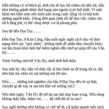
Hắn không có sở thích gì, thời còn đi học thì chăm chỉ tiến bộ, hầu
như không giành được thứ hạng nào ngoài vị trí thứ nhất. Vì mắc
bệnh tim bẩm sinh nên luôn trân trọng cuộc sống và cơ hội hơn
những người khác. Dùng thời gian rãnh rổi để làm việc chăm chỉ,
rất ít lãng phí, vì thế cũng được coi là phong phú.
Sau đó đến Đại Tuy……
Đến Đại Tuy, ở Kim Lăng, hắn suốt ngày nghĩ cách bảo vệ tính
mạng khỏi tay “quý nhân”, không rảnh để phân tâm chuyện khác,
vài lần thoát khỏi tình thế hiểm nghèo đều nhờ sự giúp đỡ của Vân
Hy……
Trình Sưởng nhớ tới Vân Hy, nhất thời thất thần.
Sau một lúc lâu, hắn vô thức lấy lá bùa bình an từ trong túi ra, đặt
trên bàn trà, nhìn nó mà không nói lời nào.
Nếu…… những trải nghiệm của hắn ở Đại Tuy đều là sự thật,
chuyện gì đã xảy ra sau khi hắn rơi xuống vực?
Nếu tính ngày, Vân Hy đã trở lại sau khi dẹp loạn xong. Nếu nàng
không thấy hắn, thậm chí…… đã chết thì sẽ ra sao?
Suy nghĩ dường như không có chỗ để đi, cứ quẩn quanh một cách