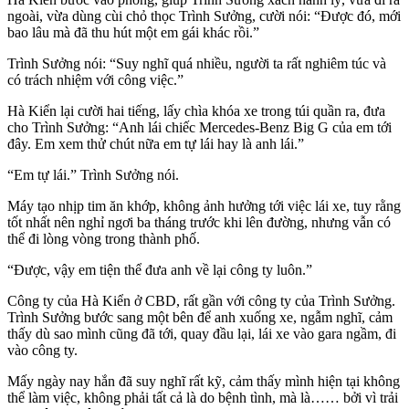
ngoài, vừa dùng cùi chỏ thọc Trình Sưởng, cười nói: “Được đó, mới
bao lâu mà đã thu hút một em gái khác rồi.”
Trình Sưởng nói: “Suy nghĩ quá nhiều, người ta rất nghiêm túc và
có trách nhiệm với công việc.”
Hà Kiển lại cười hai tiếng, lấy chìa khóa xe trong túi quần ra, đưa
cho Trình Sưởng: “Anh lái chiếc Mercedes-Benz Big G của em tới
đây. Em xem thử chút nữa em tự lái hay là anh lái.”
“Em tự lái.” Trình Sưởng nói.
Máy tạo nhịp tim ăn khớp, không ảnh hưởng tới việc lái xe, tuy rằng
tốt nhất nên nghỉ ngơi ba tháng trước khi lên đường, nhưng vẫn có
thể đi lòng vòng trong thành phố.
“Được, vậy em tiện thể đưa anh về lại công ty luôn.”
Công ty của Hà Kiển ở CBD, rất gần với công ty của Trình Sưởng.
Trình Sưởng bước sang một bên để anh xuống xe, ngẫm nghĩ, cảm
thấy dù sao mình cũng đã tới, quay đầu lại, lái xe vào gara ngầm, đi
vào công ty.
Mấy ngày nay hắn đã suy nghĩ rất kỹ, cảm thấy mình hiện tại không
thể làm việc, không phải tất cả là do bệnh tình, mà là…… bởi vì trải