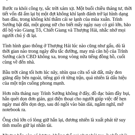
Bước ra khỏi công ty, sắc trời xám xịt. Một buổi chiều tháng tư, thời
tiết vốn đã ấm lại bị một đợt không khí lạnh đánh trở lại hình dạng
ban đầu, trong không khí thấm cái se lạnh của mùa xuân. Trình
Sưởng bật đài, một giọng nữ cho biết mấy ngày nay có gió lớn, bão
đổ bộ vào Giang Tô, Chiết Giang và Thượng Hải, nhắc nhở mọi
người chú ý đi lại.
Tình hình giao thông ở Thượng Hải lúc nào cũng như gấu, dù là
thời gian nào trong ngày đều tắc đường, may mà căn hộ của Trình
Sưởng cách CBD không xa, trong vòng nửa tiếng đồng hồ, cuối
cùng về đến nhà.
Bầu trời càng tối hơn lúc nãy, nhìn qua cửa sổ sát đất, mây đen
giăng đầy bên ngoài, tiếng gió rít từng trận, quả nhiên là dấu hiệu
của một trận cuồng phong mạnh.
Hơn nửa tháng nay Trình Sưởng không ở đây, đồ đạc bám đầy bụi,
hắn quét dọn đơn giản, gọi điện thoại cho người giúp việc để hẹn
ngày mai đến dọn dẹp, sau đó ngồi vào bàn dài, ngẫm nghĩ, mở
notebook ra.
Ông chủ lớn có lòng giữ hắn lại, đương nhiên là xuất phát từ suy
tính muốn giữ lại nhân tài.