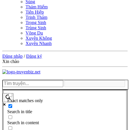
Sủng
Thám Hiểm
Tiên Hiệp
Trinh Thám
Trọng Sinh
Trùng Sinh
Võng Du
Xuyên Không
Xuyên Nhanh
Đăng nhập
/
Đăng ký
Xin chào
Exact matches only
Search in title
Search in content