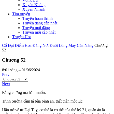
Võng Du
Xuyên Không
Xuyên Nhanh
Tìm truyện
Truyện hoàn thành
Truyện đang cập nhật
Truyện mới đăng
Truyện mới cập nhật
Truyện Hot
Cổ Đại
Điểm Hoa Đăng Nơi Đuôi Lông Mày Của Nàng
Chương
52
Chương 52
8:01 sáng – 01/06/2024
Prev
Next
Bằng chứng mà hắn muốn.
Trình Sưởng cầm lá bùa bình an, thất thần một lúc.
Hắn trở về từ Đại Tuy, cơ thể là cơ thể của thế kỷ 21, quần áo là