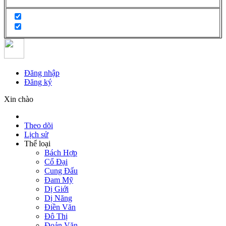
Đăng nhập
Đăng ký
Xin chào
Theo dõi
Lịch sử
Thể loại
Bách Hợp
Cổ Đại
Cung Đấu
Đam Mỹ
Dị Giới
Dị Năng
Điền Văn
Đô Thị
Đoản Văn