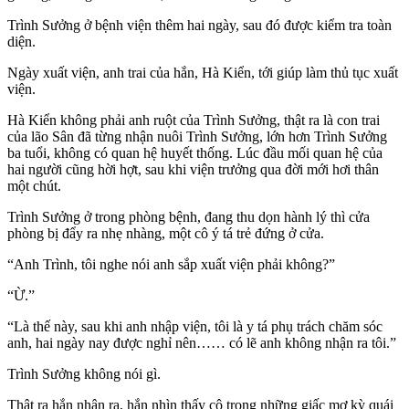
Trình Sưởng ở bệnh viện thêm hai ngày, sau đó được kiểm tra toàn
diện.
Ngày xuất viện, anh trai của hắn, Hà Kiển, tới giúp làm thủ tục xuất
viện.
Hà Kiển không phải anh ruột của Trình Sưởng, thật ra là con trai
của lão Sân đã từng nhận nuôi Trình Sưởng, lớn hơn Trình Sưởng
ba tuổi, không có quan hệ huyết thống. Lúc đầu mối quan hệ của
hai người cũng hời hợt, sau khi viện trưởng qua đời mới hơi thân
một chút.
Trình Sưởng ở trong phòng bệnh, đang thu dọn hành lý thì cửa
phòng bị đẩy ra nhẹ nhàng, một cô ý tá trẻ đứng ở cửa.
“Anh Trình, tôi nghe nói anh sắp xuất viện phải không?”
“Ừ.”
“Là thế này, sau khi anh nhập viện, tôi là y tá phụ trách chăm sóc
anh, hai ngày nay được nghỉ nên…… có lẽ anh không nhận ra tôi.”
Trình Sưởng không nói gì.
Thật ra hắn nhận ra, hắn nhìn thấy cô trong những giấc mơ kỳ quái