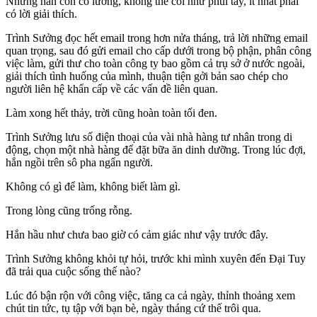
Nhưng hắn còn có lương, không thể coi như phủi tay, ít nhất phải
có lời giải thích.
Trình Sưởng đọc hết email trong hơn nửa tháng, trả lời những email
quan trọng, sau đó gửi email cho cấp dưới trong bộ phận, phân công
việc làm, gửi thư cho toàn công ty bao gồm cả trụ sở ở nước ngoài,
giải thích tình huống của mình, thuận tiện gởi bản sao chép cho
người liên hệ khẩn cấp về các vấn đề liên quan.
Làm xong hết thảy, trời cũng hoàn toàn tối đen.
Trình Sưởng lưu số điện thoại của vài nhà hàng tư nhân trong di
động, chọn một nhà hàng để đặt bữa ăn dinh dưỡng. Trong lúc đợi,
hắn ngồi trên sô pha ngẩn người.
Không có gì để làm, không biết làm gì.
Trong lòng cũng trống rỗng.
Hắn hầu như chưa bao giờ có cảm giác như vậy trước đây.
Trình Sưởng không khỏi tự hỏi, trước khi mình xuyên đến Đại Tuy
đã trải qua cuộc sống thế nào?
Lúc đó bận rộn với công việc, tăng ca cả ngày, thỉnh thoảng xem
chút tin tức, tụ tập với bạn bè, ngày tháng cứ thế trôi qua.