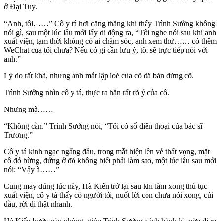
ở Đại Tuy.
“Anh, tôi……” Cô y tá hơi căng thẳng khi thấy Trình Sưởng không
nói gì, sau một lúc lâu mới lấy di động ra, “Tôi nghe nói sau khi anh
xuất viện, tạm thời không có ai chăm sóc, anh xem thử…… có thêm
WeChat của tôi chưa? Nếu có gì cần lưu ý, tôi sẽ trực tiếp nói với
anh.”
Lý do rất khá, nhưng ánh mắt lập loè của cô đã bán đứng cô.
Trình Sưởng nhìn cô y tá, thực ra hắn rất rõ ý của cô.
Nhưng mà……
“Không cần.” Trình Sưởng nói, “Tôi có số điện thoại của bác sĩ
Trương.”
Cô y tá kinh ngạc ngẩng đầu, trong mắt hiện lên vẻ thất vọng, mặt
cô đỏ bừng, đứng ở đó không biết phải làm sao, một lúc lâu sau mới
nói: “Vậy à……”
Cũng may đúng lúc này, Hà Kiển trở lại sau khi làm xong thủ tục
xuất viện, cô y tá thấy có người tới, nuốt lời còn chưa nói xong, cúi
đầu, rời đi thật nhanh.
Hà Kiển bước vào phòng, giúp Trình Sưởng xách hành lý, vừa đi ra