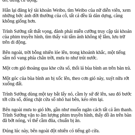
Hắn lại đăng ký tài khoản Weibo, tìm Weibo của nữ diễn viên, xem
những bức ảnh đời thường của cô, tất cả đều là dàn dựng, càng
không giống hơn.
Trình Sưởng rất thất vọng, đành phải miễn cưỡng truy cập tài khoản
của phim truyền hình, tìm thấy vài tấm ảnh không tệ lắm, lưu trữ
trên di động.
Bên ngoài, trời bỗng nhiên lóe lên, trong khoảnh khắc, một tiếng
sấm nổ vang phía chân trời, mưa to như trút nước.
Một cơn gió thoảng qua khe cửa sổ, thổi lá bùa bình an trên bàn trà.
Một góc của bùa bình an bị xốc lên, theo cơn gió này, xuýt nữa rớt
xuống đất.
Trình Sưởng dùng một tay bắt lấy nó, cầm ly sứ đè lên, sau đó bước
tới cửa sổ, đóng chặt cửa sổ nhỏ hai bên, kéo rèm lại.
Bên ngoài mưa to gió lớn, gần như muốn ngăn cách tất cả âm thanh.
Trình Sưởng vặn to âm lượng phim truyền hình, thấy đồ ăn trên bàn
đã bớt nóng, vì thế cầm đũa, chuẩn bị ăn.
Đúng lúc này, bên ngoài đột nhiên có tiếng gõ cửa.