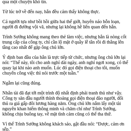
qua một chuyện khó tin.
Từ lúc trở về đến nay, hắn đều cảm thấy không thực.
Cả người tựa như bồi hồi giữa hai thế giới, huyên náo hỗn loạn,
người đi đường vội vã, nhưng lại không hề liên quan đến hắn.
Trình Sưởng không mang theo thẻ làm việc, nhưng hắn là nòng cốt
trung cấp của công ty, chỉ cần lộ mặt ở quầy lễ tân rồi đi thẳng lên
tầng cao nhất để gặp ông chủ lớn.
Ý định ban đầu của hắn là trực tiếp từ chức, nhưng ông chủ lớn lại
nói: “Thế này, tôi cho anh nghỉ dài ngày, anh nghỉ ngơi xong, có thể
quay lại khi nào anh muốn. Lúc đó gọi điện thoại cho tôi, muốn
chuyển công việc thì nói trước một tuần.”
Ngẫm lại cũng đúng.
Nhân tài đã đạt tới một trình độ nhất định phải tranh thủ như vậy.
Công ty săn đầu người thỉnh thoảng gọi điện thoại đào người, đối
thủ ra giá gấp đôi lương hàng năm. Ông chủ lớn nắm lấy một tài
nguyên khan hiếm thông minh và chăm chỉ như Trình Sưởng,
không chịu buông tay, về mặt tình cảm cũng có thể tha thứ.
Vì thế Trình Sưởng không khách sáo, gật đầu nói: “Được, cảm ơn
sếp.”