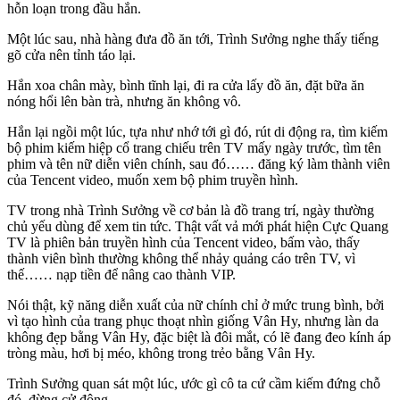
hỗn loạn trong đầu hắn.
Một lúc sau, nhà hàng đưa đồ ăn tới, Trình Sưởng nghe thấy tiếng
gõ cửa nên tỉnh táo lại.
Hắn xoa chân mày, bình tĩnh lại, đi ra cửa lấy đồ ăn, đặt bữa ăn
nóng hổi lên bàn trà, nhưng ăn không vô.
Hắn lại ngồi một lúc, tựa như nhớ tới gì đó, rút di động ra, tìm kiếm
bộ phim kiếm hiệp cổ trang chiếu trên TV mấy ngày trước, tìm tên
phim và tên nữ diễn viên chính, sau đó…… đăng ký làm thành viên
của Tencent video, muốn xem bộ phim truyền hình.
TV trong nhà Trình Sưởng về cơ bản là đồ trang trí, ngày thường
chủ yếu dùng để xem tin tức. Thật vất vả mới phát hiện Cực Quang
TV là phiên bản truyền hình của Tencent video, bấm vào, thấy
thành viên bình thường không thể nhảy quảng cáo trên TV, vì
thế…… nạp tiền để nâng cao thành VIP.
Nói thật, kỹ năng diễn xuất của nữ chính chỉ ở mức trung bình, bởi
vì tạo hình của trang phục thoạt nhìn giống Vân Hy, nhưng làn da
không đẹp bằng Vân Hy, đặc biệt là đôi mắt, có lẽ đang đeo kính áp
tròng màu, hơi bị méo, không trong trẻo bằng Vân Hy.
Trình Sưởng quan sát một lúc, ước gì cô ta cứ cầm kiếm đứng chỗ
đó, đừng cử động.