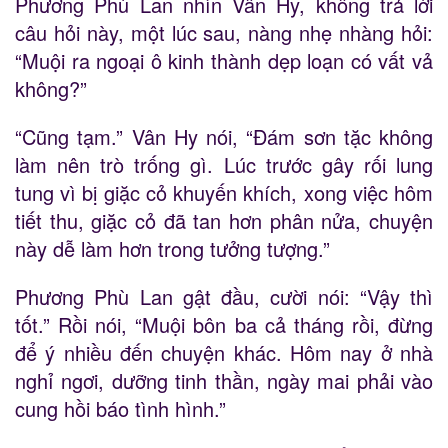
Phương Phù Lan nhìn Vân Hy, không trả lời
câu hỏi này, một lúc sau, nàng nhẹ nhàng hỏi:
“Muội ra ngoại ô kinh thành dẹp loạn có vất vả
không?”
“Cũng tạm.” Vân Hy nói, “Đám sơn tặc không
làm nên trò trống gì. Lúc trước gây rối lung
tung vì bị giặc cỏ khuyến khích, xong việc hôm
tiết thu, giặc cỏ đã tan hơn phân nửa, chuyện
này dễ làm hơn trong tưởng tượng.”
Phương Phù Lan gật đầu, cười nói: “Vậy thì
tốt.” Rồi nói, “Muội bôn ba cả tháng rồi, đừng
để ý nhiều đến chuyện khác. Hôm nay ở nhà
nghỉ ngơi, dưỡng tinh thần, ngày mai phải vào
cung hồi báo tình hình.”