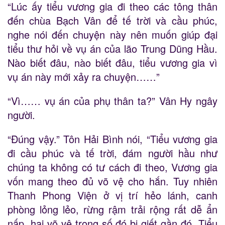
“Lúc ấy tiểu vương gia đi theo các tông thân
đến chùa Bạch Vân để tế trời và cầu phúc,
nghe nói đến chuyện này nên muốn giúp đại
tiểu thư hỏi về vụ án của lão Trung Dũng Hầu.
Nào biết đâu, nào biết đâu, tiểu vương gia vì
vụ án này mới xảy ra chuyện……”
“Vì…… vụ án của phụ thân ta?” Vân Hy ngây
người.
“Đúng vậy.” Tôn Hải Bình nói, “Tiểu vương gia
đi cầu phúc và tế trời, đám người hầu như
chúng ta không có tư cách đi theo, Vương gia
vốn mang theo đủ võ vệ cho hắn. Tuy nhiên
Thanh Phong Viện ở vị trí hẻo lánh, canh
phòng lỏng lẻo, rừng rậm trải rộng rất dễ ẩn
nấp, hai võ vệ trong số đó bị giết gần đó. Tiểu