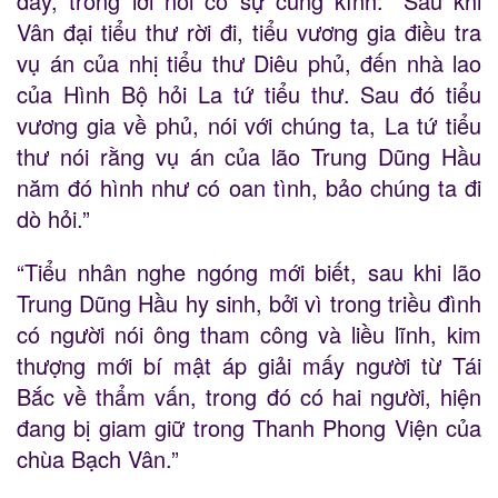
đây, trong lời nói có sự cung kính: “Sau khi
Vân đại tiểu thư rời đi, tiểu vương gia điều tra
vụ án của nhị tiểu thư Diêu phủ, đến nhà lao
của Hình Bộ hỏi La tứ tiểu thư. Sau đó tiểu
vương gia về phủ, nói với chúng ta, La tứ tiểu
thư nói rằng vụ án của lão Trung Dũng Hầu
năm đó hình như có oan tình, bảo chúng ta đi
dò hỏi.”
“Tiểu nhân nghe ngóng mới biết, sau khi lão
Trung Dũng Hầu hy sinh, bởi vì trong triều đình
có người nói ông tham công và liều lĩnh, kim
thượng mới bí mật áp giải mấy người từ Tái
Bắc về thẩm vấn, trong đó có hai người, hiện
đang bị giam giữ trong Thanh Phong Viện của
chùa Bạch Vân.”