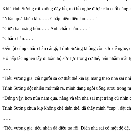
Khi Trình Sưởng rơi xuống đáy hồ, mơ hồ nghe được câu cuối cùng
“Nhân quả khép kín…… Chấp niệm tiêu tan……”
“Giữa ba hoàng hôn…… Anh chắc chắn……”
“Chắc chắn……”
Đến tột cùng chắc chắn cái gì, Trình Sưởng không còn sức để nghe,
Hô hấp tắc nghẽn lấy đi toàn bộ sức lực trong cơ thể, hắn nhắm mắt
……
“Tiểu vương gia, cái người sa cơ thất thế kia lại mang theo nha sai 
Trình Sưởng đột nhiên mở mắt ra, mình đang ngồi uống rượu trong m
“Đúng vậy, hơn nửa năm qua, nàng và tên nha sai mặt trắng cứ nhìn chằ
Trình Sưởng chưa kịp khống chế thân thể, đã thấy mình “cụp”, đặt ch
……
“Tiểu vương gia, tiểu nhân đã điều tra rồi, Điền nha sai có một đệ đệ