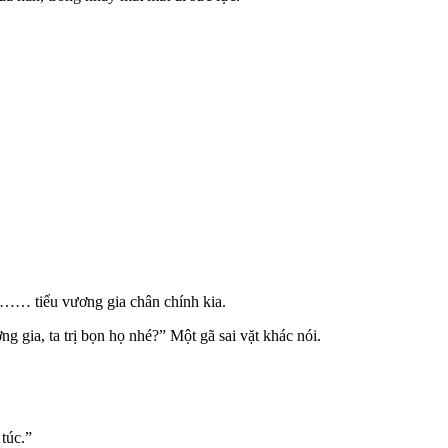
à…… tiểu vương gia chân chính kia.
g gia, ta trị bọn họ nhé?” Một gã sai vặt khác nói.
 túc.”