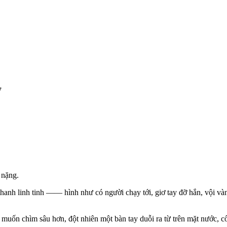
7
 nặng.
thanh linh tinh —— hình như có người chạy tới, giơ tay đỡ hắn, vội vàn
muốn chìm sâu hơn, đột nhiên một bàn tay duỗi ra từ trên mặt nước, 