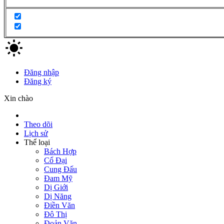
Đăng nhập
Đăng ký
Xin chào
Theo dõi
Lịch sử
Thể loại
Bách Hợp
Cổ Đại
Cung Đấu
Đam Mỹ
Dị Giới
Dị Năng
Điền Văn
Đô Thị
Đoản Văn