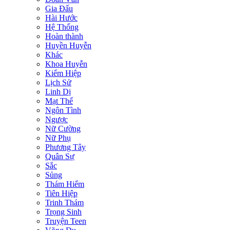
Gia Đấu
Hài Hước
Hệ Thống
Hoàn thành
Huyền Huyễn
Khác
Khoa Huyễn
Kiếm Hiệp
Lịch Sử
Linh Dị
Mạt Thế
Ngôn Tình
Ngược
Nữ Cường
Nữ Phụ
Phương Tây
Quân Sự
Sắc
Sủng
Thám Hiểm
Tiên Hiệp
Trinh Thám
Trọng Sinh
Truyện Teen