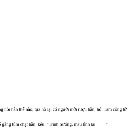
g hỏi hắn thế nào; tựa hồ lại có người mời rượu hắn, hỏi Tam công tử
cố gắng túm chặt hắn, kêu: “Trình Sưởng, mau tỉnh lại ——”