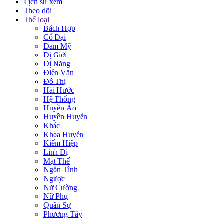
Lịch sử xem
Theo dõi
Thể loại
Bách Hợp
Cổ Đại
Đam Mỹ
Dị Giới
Dị Năng
Điền Văn
Đô Thị
Hài Hước
Hệ Thống
Huyền Ảo
Huyền Huyễn
Khác
Khoa Huyễn
Kiếm Hiệp
Linh Dị
Mạt Thế
Ngôn Tình
Ngược
Nữ Cường
Nữ Phụ
Quân Sự
Phương Tây