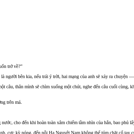
uốn trở về?”
 là người bên kia, nếu trái ý trời, hai mạng của anh sẽ xảy ra chuyện
 câu, thân mình sẽ chìm xuống một chút, nghe đến câu cuối cùng, kh
ơng trên má.
 nước, cho đến khi hoàn toàn xâm chiếm tầm nhìn của hắn, bao phủ lấy
h, cực kỳ nóng, đến nỗi Hạ Nguyệt Nam không thể túm chặt cổ tay của