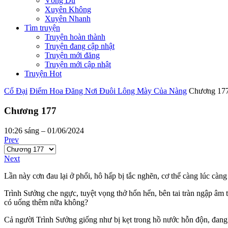
Võng Du
Xuyên Không
Xuyên Nhanh
Tìm truyện
Truyện hoàn thành
Truyện đang cập nhật
Truyện mới đăng
Truyện mới cập nhật
Truyện Hot
Cổ Đại
Điểm Hoa Đăng Nơi Đuôi Lông Mày Của Nàng
Chương 17
Chương 177
10:26 sáng – 01/06/2024
Prev
Next
Lần này cơn đau lại ở phổi, hô hấp bị tắc nghẽn, cơ thể càng lúc càng
Trình Sưởng che ngực, tuyệt vọng thở hổn hển, bên tai tràn ngập âm 
có uống thêm nữa không?
Cả người Trình Sưởng giống như bị kẹt trong hồ nước hỗn độn, đang 