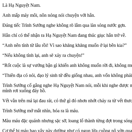
Là Hạ Nguyệt Nam.
Anh mấp máy môi, nôn nóng nói chuyện với hắn.
Đáng tiếc Trình Sưởng nghe không rõ lắm qua làn sóng nước gợn.
Hắn chỉ có thể nhận ra Hạ Nguyệt Nam đang thúc giục hắn trở về.
“Anh nên tỉnh từ lâu rồi! Vì sao khăng khăng muốn ở lại bên kia?”
“Nếu không tỉnh lại, anh sẽ xảy ra chuyện!”
“Rốt cuộc là sự vướng bận gì khiến anh không muốn rời đi, không m
“Thiên địa có nói, đạo lý sinh tử đều giống nhau, anh vốn không phải
Trình Sưởng cố gắng nghe Hạ Nguyệt Nam nói, mỗi khi nghe được một
mình rơi xuống đáy hồ.
Vết vằn trên má lại đau rát, có thứ gì đó nhơn nhớt chảy ra từ vết thư
Trình Sưởng mở mắt nhìn, hóa ra là máu.
Màu máu đặc quánh nhưng sặc sỡ, loang lổ thành từng đợt trong sóng
Cơ thể bị máu bao vây này dường như có ngọn lửa cuồng nộ vờn quan