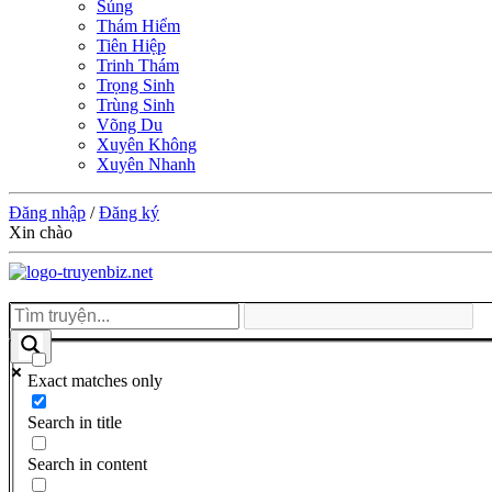
Sủng
Thám Hiểm
Tiên Hiệp
Trinh Thám
Trọng Sinh
Trùng Sinh
Võng Du
Xuyên Không
Xuyên Nhanh
Đăng nhập
/
Đăng ký
Xin chào
Exact matches only
Search in title
Search in content