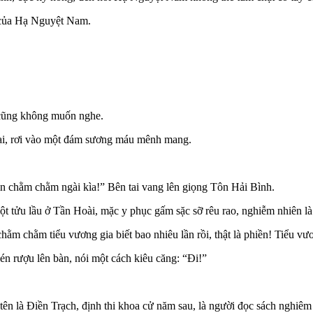
 của Hạ Nguyệt Nam.
 cũng không muốn nghe.
 lại, rơi vào một đám sương máu mênh mang.
nhìn chằm chằm ngài kìa!” Bên tai vang lên giọng Tôn Hải Bình.
ột tửu lầu ở Tần Hoài, mặc y phục gấm sặc sỡ rêu rao, nghiễm nhiên l
m chằm tiểu vương gia biết bao nhiêu lần rồi, thật là phiền! Tiểu vươn
én rượu lên bàn, nói một cách kiêu căng: “Đi!”
, tên là Điền Trạch, định thi khoa cử năm sau, là người đọc sách nghiêm