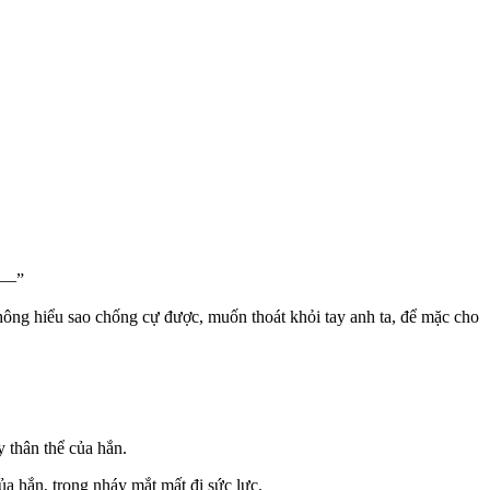
 ——”
ông hiểu sao chống cự được, muốn thoát khỏi tay anh ta, để mặc cho
 thân thể của hắn.
 hắn, trong nháy mắt mất đi sức lực.