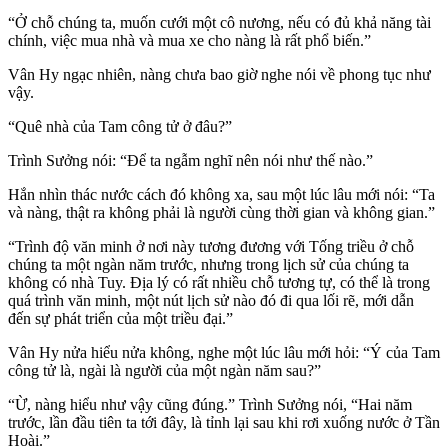
“Ở chỗ chúng ta, muốn cưới một cô nương, nếu có đủ khả năng tài
chính, việc mua nhà và mua xe cho nàng là rất phổ biến.”
Vân Hy ngạc nhiên, nàng chưa bao giờ nghe nói về phong tục như
vậy.
“Quê nhà của Tam công tử ở đâu?”
Trình Sưởng nói: “Để ta ngẫm nghĩ nên nói như thế nào.”
Hắn nhìn thác nước cách đó không xa, sau một lúc lâu mới nói: “Ta
và nàng, thật ra không phải là người cùng thời gian và không gian.”
“Trình độ văn minh ở nơi này tương đương với Tống triều ở chỗ
chúng ta một ngàn năm trước, nhưng trong lịch sử của chúng ta
không có nhà Tuy. Địa lý có rất nhiều chỗ tương tự, có thể là trong
quá trình văn minh, một nút lịch sử nào đó đi qua lối rẽ, mới dẫn
đến sự phát triển của một triều đại.”
Vân Hy nửa hiểu nửa không, nghe một lúc lâu mới hỏi: “Ý của Tam
công tử là, ngài là người của một ngàn năm sau?”
“Ừ, nàng hiểu như vậy cũng đúng.” Trình Sưởng nói, “Hai năm
trước, lần đầu tiên ta tới đây, là tỉnh lại sau khi rơi xuống nước ở Tần
Hoài.”