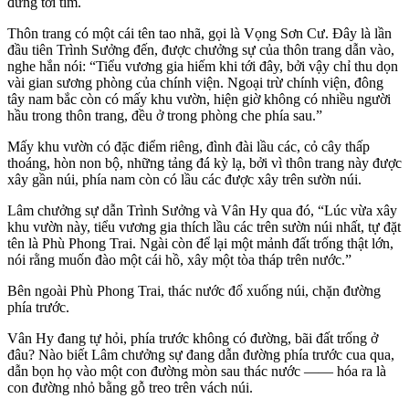
đừng tới tìm.
Thôn trang có một cái tên tao nhã, gọi là Vọng Sơn Cư. Đây là lần
đầu tiên Trình Sưởng đến, được chưởng sự của thôn trang dẫn vào,
nghe hắn nói: “Tiểu vương gia hiếm khi tới đây, bởi vậy chỉ thu dọn
vài gian sương phòng của chính viện. Ngoại trừ chính viện, đông
tây nam bắc còn có mấy khu vườn, hiện giờ không có nhiều người
hầu trong thôn trang, đều ở trong phòng che phía sau.”
Mấy khu vườn có đặc điểm riêng, đình đài lầu các, cỏ cây thấp
thoáng, hòn non bộ, những tảng đá kỳ lạ, bởi vì thôn trang này được
xây gần núi, phía nam còn có lầu các được xây trên sườn núi.
Lâm chưởng sự dẫn Trình Sưởng và Vân Hy qua đó, “Lúc vừa xây
khu vườn này, tiểu vương gia thích lầu các trên sườn núi nhất, tự đặt
tên là Phù Phong Trai. Ngài còn để lại một mảnh đất trống thật lớn,
nói rằng muốn đào một cái hồ, xây một tòa tháp trên nước.”
Bên ngoài Phù Phong Trai, thác nước đổ xuống núi, chặn đường
phía trước.
Vân Hy đang tự hỏi, phía trước không có đường, bãi đất trống ở
đâu? Nào biết Lâm chưởng sự đang dẫn đường phía trước cua qua,
dẫn bọn họ vào một con đường mòn sau thác nước —— hóa ra là
con đường nhỏ bằng gỗ treo trên vách núi.