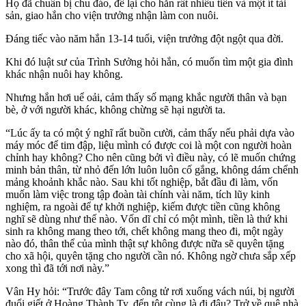
Họ đã chuẩn bị chu đáo, để lại cho hắn rất nhiều tiền và một ít tài
sản, giao hắn cho viện trưởng nhận làm con nuôi.
Đáng tiếc vào năm hắn 13-14 tuổi, viện trưởng đột ngột qua đời.
Khi đó luật sư của Trình Sưởng hỏi hắn, có muốn tìm một gia đình
khác nhận nuôi hay không.
Nhưng hắn hơi uể oải, cảm thấy số mạng khắc người thân và bạn
bè, ở với người khác, không chừng sẽ hại người ta.
“Lúc ấy ta có một ý nghĩ rất buồn cười, cảm thấy nếu phải dựa vào
máy móc để tim đập, liệu mình có được coi là một con người hoàn
chỉnh hay không? Cho nên cũng bởi vì điều này, có lẽ muốn chứng
minh bản thân, từ nhỏ đến lớn luôn luôn cố gắng, không dám chểnh
mảng khoảnh khắc nào. Sau khi tốt nghiệp, bắt đầu đi làm, vốn
muốn làm việc trong tập đoàn tài chính vài năm, tích lũy kinh
nghiệm, ra ngoài để tự khởi nghiệp, kiếm được tiền cũng không
nghĩ sẽ dùng như thế nào. Vốn dĩ chỉ có một mình, tiền là thứ khi
sinh ra không mang theo tới, chết không mang theo đi, một ngày
nào đó, thân thể của mình thật sự không được nữa sẽ quyên tặng
cho xã hội, quyên tặng cho người cần nó. Không ngờ chưa sắp xếp
xong thì đã tới nơi này.”
Vân Hy hỏi: “Trước đây Tam công tử rơi xuống vách núi, bị người
đuổi giết ở Hoàng Thành Ty, đến tột cùng là đi đâu? Trở về quê nhà