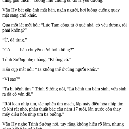
trang giải thích: “Giống như chúng ta, đó là yêu đương.”
Vân Hy bắt gặp ánh mắt hắn, ngẩn người, hơi luống cuống quay
mặt sang chỗ khác.
Qua một lát mới hỏi: “Lúc Tam công tử ở quê nhà, có yêu đương rồi
phải không?”
“Ừ, đã từng.”
“Có…… bàn chuyện cưới hỏi không?”
Trình Sưởng nhẹ nhàng: “Không có.”
Hắn cụp mắt nói: “Ta không thể ở cùng người khác.”
“Vì sao?”
“Ta bị bệnh tim.” Trình Sưởng nói, “Là bệnh tim bẩm sinh, vừa sinh
ra đã có vấn đề.”
“Rối loạn nhịp tim, tắc nghẽn tim mạch, lắp máy điều hòa nhịp tim
từ khi rất nhỏ, phẫu thuật bắc cầu năm 17 tuổi, lần trước còn thay
máy điều hòa nhịp tim ba buồng.”
Vân Hy nghe Trình Sưởng nói, tuy rằng không hiểu rõ lắm, nhưng