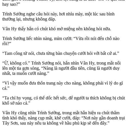
hay sao?”
Trình Sưởng nghe câu hỏi này, hơi nhíu mày, một lúc sau bình
thường lại, nhưng không đáp.
Vân Hy thấy hắn có chút khó mở miệng nên không hỏi nữa.
Trình Sưởng liếc nhìn nàng, mỉm cười: “Vừa rồi nói đến chỗ nào
rồi?”
“Tam công tử nói, chưa từng bàn chuyện cưới hỏi với bất cứ ai.”
“Ừ, không có.” Trình Sưởng nói, hắn nhìn Vân Hy, trong mắt nổi
lên một tia gợn sóng, “Nàng là người đầu tiên, cũng là người duy
nhất, ta muốn cưới nàng.”
“Vì vậy muốn đưa thôn trang này cho nàng, không phải vì lý do gì
cả.”
“Ta chỉ hy vọng, có thể dốc hết sức, để người ta thích không bị chút
khổ sở nào cả.”
Vân Hy cũng nhìn Trình Sưởng, trong mắt hắn hiện ra chút thâm
tình khó thấy, nàng cụp mắt, khẽ cười, đáp: “Nơi này gần doanh trại
Tây Sơn, sau này nếu ta không về hầu phủ kịp sẽ đến đây.”