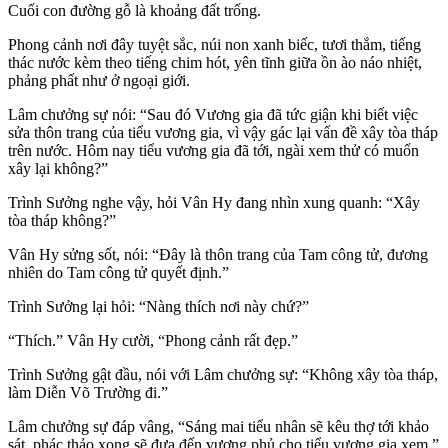
Cuối con đường gỗ là khoảng đất trống.
Phong cảnh nơi đây tuyệt sắc, núi non xanh biếc, tươi thắm, tiếng
thác nước kèm theo tiếng chim hót, yên tĩnh giữa ồn ào náo nhiệt,
phảng phất như ở ngoại giới.
Lâm chưởng sự nói: “Sau đó Vương gia đã tức giận khi biết việc
sửa thôn trang của tiểu vương gia, vì vậy gác lại vấn đề xây tòa tháp
trên nước. Hôm nay tiểu vương gia đã tới, ngài xem thử có muốn
xây lại không?”
Trình Sưởng nghe vậy, hỏi Vân Hy đang nhìn xung quanh: “Xây
tòa tháp không?”
Vân Hy sửng sốt, nói: “Đây là thôn trang của Tam công tử, đương
nhiên do Tam công tử quyết định.”
Trình Sưởng lại hỏi: “Nàng thích nơi này chứ?”
“Thích.” Vân Hy cười, “Phong cảnh rất đẹp.”
Trình Sưởng gật đầu, nói với Lâm chưởng sự: “Không xây tòa tháp,
làm Diễn Võ Trường đi.”
Lâm chưởng sự đáp vâng, “Sáng mai tiểu nhân sẽ kêu thợ tới khảo
sát, phác thảo xong sẽ đưa đến vương phủ cho tiểu vương gia xem.”