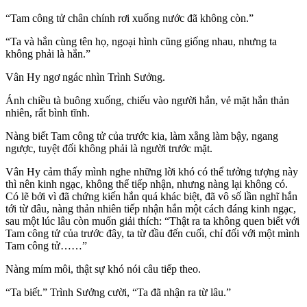
“Tam công tử chân chính rơi xuống nước đã không còn.”
“Ta và hắn cùng tên họ, ngoại hình cũng giống nhau, nhưng ta
không phải là hắn.”
Vân Hy ngơ ngác nhìn Trình Sưởng.
Ánh chiều tà buông xuống, chiếu vào người hắn, vẻ mặt hắn thản
nhiên, rất bình tĩnh.
Nàng biết Tam công tử của trước kia, làm xằng làm bậy, ngang
ngược, tuyệt đối không phải là người trước mặt.
Vân Hy cảm thấy mình nghe những lời khó có thể tưởng tượng này
thì nên kinh ngạc, không thể tiếp nhận, nhưng nàng lại không có.
Có lẽ bởi vì đã chứng kiến hắn quá khác biệt, đã vô số lần nghĩ hắn
tới từ đâu, nàng thản nhiên tiếp nhận hắn một cách đáng kinh ngạc,
sau một lúc lâu còn muốn giải thích: “Thật ra ta không quen biết với
Tam công tử của trước đây, ta từ đầu đến cuối, chỉ đối với một mình
Tam công tử……”
Nàng mím môi, thật sự khó nói câu tiếp theo.
“Ta biết.” Trình Sưởng cười, “Ta đã nhận ra từ lâu.”