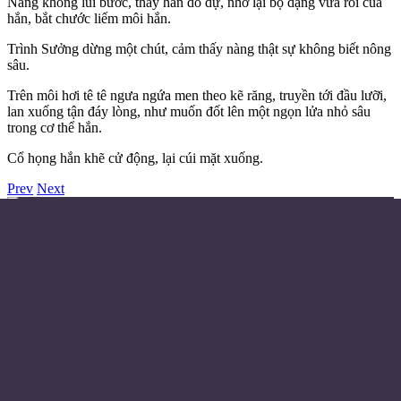
Nàng không lùi bước, thấy hắn do dự, nhớ lại bộ dạng vừa rồi của
hắn, bắt chước liếm môi hắn.
Trình Sưởng dừng một chút, cảm thấy nàng thật sự không biết nông
sâu.
Trên môi hơi tê tê ngưa ngứa men theo kẽ răng, truyền tới đầu lưỡi,
lan xuống tận đáy lòng, như muốn đốt lên một ngọn lửa nhỏ sâu
trong cơ thể hắn.
Cổ họng hắn khẽ cử động, lại cúi mặt xuống.
Prev
Next
Điều khoản sử dụng
Chính sách bảo mật
Liên hệ đặt quảng cáo
Email:
© Copyright 2024 - Made with ❤️
Từ khóa