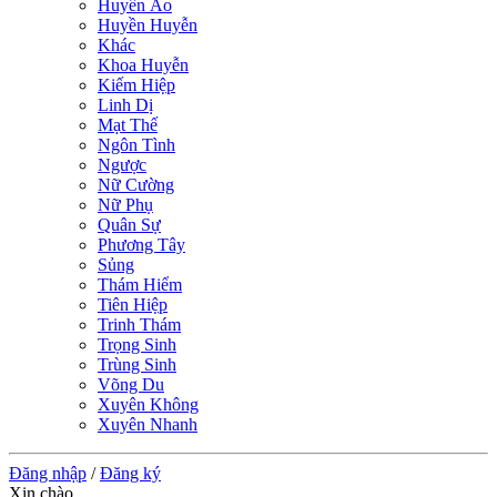
Huyền Ảo
Huyền Huyễn
Khác
Khoa Huyễn
Kiếm Hiệp
Linh Dị
Mạt Thế
Ngôn Tình
Ngược
Nữ Cường
Nữ Phụ
Quân Sự
Phương Tây
Sủng
Thám Hiểm
Tiên Hiệp
Trinh Thám
Trọng Sinh
Trùng Sinh
Võng Du
Xuyên Không
Xuyên Nhanh
Đăng nhập
/
Đăng ký
Xin chào