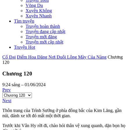
Truyện Teen
Võng Du
Xuyên Không
Xuyên Nhanh
Tìm truyện
Truyện hoàn thành
Truyện đang cập nhật
Truyện mới đăng
Truyện mới cập nhật
Truyện Hot
Cổ Đại
Điểm Hoa Đăng Nơi Đuôi Lông Mày Của Nàng
Chương
120
Chương 120
9:24 sáng – 01/06/2024
Prev
Next
Thôn trang của Trình Sưởng ở phía đông bắc của Kim Lăng, gần
núi, đánh xe tới đó mất một thời gian.
Trước khi Vân Hy rời đi, chào hỏi thân vệ xung quanh, dặn bọn họ