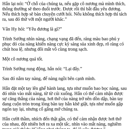
Hắn lại nói: “Ở chỗ của chúng ta, nếu gặp cô nương mà mình thích,
thông thường sẽ theo đuổi trước. Được rồi thì bắt đầu yêu đương.
Nếu thích hợp sẽ bàn chuyện cưới hỏi. Nếu không thích hợp thì tách
ra, sau đó thử với một người khác.”
Vân Hy hỏi: “Yêu đương là gì?”
Trình Sưởng nhìn nàng, chạng vạng đã đến, ráng màu bao phủ y
phục đỏ của nàng khiến nàng cực kỳ sáng sủa xinh đẹp, rõ ràng có
chút hoa lệ, nhưng đôi mắt vô cùng trong sạch.
Một cô nương quá tốt.
Trình Sưởng rung động, hắn nói: “Lại đây.”
Sau đó nắm tay nàng, để nàng ngồi bên cạnh mình.
Hắn đặt một tay lên ghế hành lang, tựa như muốn bao bọc nàng, sau
đó nhìn vào mắt nàng, từ từ cúi xuống. Hắn có thể cảm nhận được
sự căng thẳng của nàng, hơi thở của nàng trở nên dồn dập, bàn tay
đang cuộn tròn trong lòng bàn tay hắn khẽ giật, tựa như muốn gập
ngón tay lại, nhưng cố gắng mở chúng ra.
Hắn cười thầm, nhích đến thật gần, có thể cảm nhận được hơi thở
của nhau, đột nhiên hơi ra xa một tấc, nhìn vào mắt nàng, nghiêm