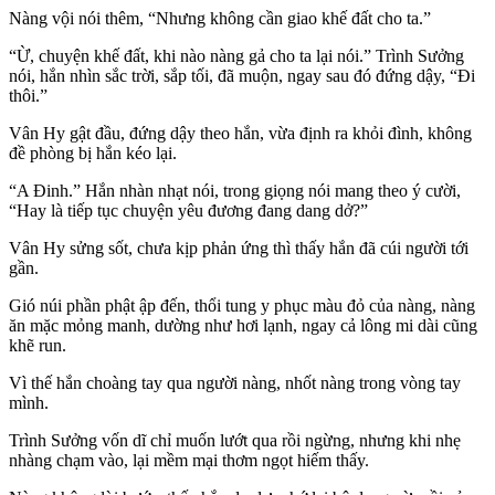
Nàng vội nói thêm, “Nhưng không cần giao khế đất cho ta.”
“Ừ, chuyện khế đất, khi nào nàng gả cho ta lại nói.” Trình Sưởng
nói, hắn nhìn sắc trời, sắp tối, đã muộn, ngay sau đó đứng dậy, “Đi
thôi.”
Vân Hy gật đầu, đứng dậy theo hắn, vừa định ra khỏi đình, không
đề phòng bị hắn kéo lại.
“A Đinh.” Hắn nhàn nhạt nói, trong giọng nói mang theo ý cười,
“Hay là tiếp tục chuyện yêu đương đang dang dở?”
Vân Hy sửng sốt, chưa kịp phản ứng thì thấy hắn đã cúi người tới
gần.
Gió núi phần phật ập đến, thổi tung y phục màu đỏ của nàng, nàng
ăn mặc mỏng manh, dường như hơi lạnh, ngay cả lông mi dài cũng
khẽ run.
Vì thế hắn choàng tay qua người nàng, nhốt nàng trong vòng tay
mình.
Trình Sưởng vốn dĩ chỉ muốn lướt qua rồi ngừng, nhưng khi nhẹ
nhàng chạm vào, lại mềm mại thơm ngọt hiếm thấy.