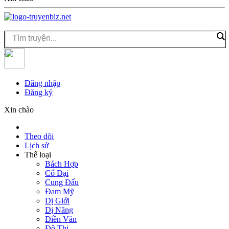
Đăng nhập
Đăng ký
Xin chào
Theo dõi
Lịch sử
Thể loại
Bách Hợp
Cổ Đại
Cung Đấu
Đam Mỹ
Dị Giới
Dị Năng
Điền Văn
Đô Thị