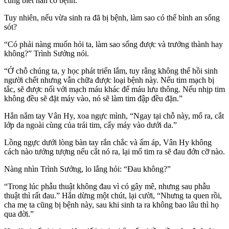
cũng biết hắn có bệnh.
Tuy nhiên, nếu vừa sinh ra đã bị bệnh, làm sao có thể bình an sống
sót?
“Có phải nàng muốn hỏi ta, làm sao sống được và trưởng thành hay
không?” Trình Sưởng nói.
“Ở chỗ chúng ta, y học phát triển lắm, tuy rằng không thể hồi sinh
người chết nhưng vẫn chữa được loại bệnh này. Nếu tim mạch bị
tắc, sẽ được nối với mạch máu khác để máu lưu thông. Nếu nhịp tim
không đều sẽ đặt máy vào, nó sẽ làm tim đập đều đặn.”
Hắn nắm tay Vân Hy, xoa ngực mình, “Ngay tại chỗ này, mổ ra, cắt
lớp da ngoài cùng của trái tim, cấy máy vào dưới da.”
Lồng ngực dưới lòng bàn tay rắn chắc và ấm áp, Vân Hy không
cách nào tưởng tượng nếu cắt nó ra, lại mổ tim ra sẽ đau đớn cỡ nào.
Nàng nhìn Trình Sưởng, lo lắng hỏi: “Đau không?”
“Trong lúc phẫu thuật không đau vì có gây mê, nhưng sau phẫu
thuật thì rất đau.” Hắn dừng một chút, lại cười, “Nhưng ta quen rồi,
cha mẹ ta cũng bị bệnh này, sau khi sinh ta ra không bao lâu thì họ
qua đời.”