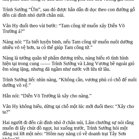
Trình Sưởng “Ừm”, sau đó được hắn dẫn đi dọc theo con đường gỗ
đến cái đình nhỏ dưới chân núi.
Vân Hy đuổi theo vài bước: “Tam công tử muốn xây Diễn Võ
Trường à?”
Nàng nói: “Ta biết luyện binh, nếu Tam công tử muốn nuôi dưỡng
nhiều võ vệ hơn, ta có thể giúp Tam công tử.”
Nàng là tướng quân tứ phẩm đương triều, nàng hiểu rõ tình hình
hiện tại trong cung —— Trình Sưởng và Lăng Vương bề ngoài gió
êm sóng lặng, nhưng đã ngầm như nước với lửa từ lâu.
Trình Sưởng liếc nhìn nàng, “Không cần, vương phủ có chỗ để nuôi
dưỡng võ vệ.”
Hắn nói: “Diễn Võ Trường là xây cho nàng.”
Vân Hy không hiểu, dừng tại chỗ một lúc mới đuổi theo: “Xây cho
ta?”
Hai người đi đến cái đình nhỏ ở chân núi, Lâm chưởng sự nói rằng
muốn đi lấy chút đồ ngọt, lui xuống trước, Trình Sưởng hỏi một
đằng trả lời một nẻo: “Hôm nay nàng có về doanh trại Tây Sơn