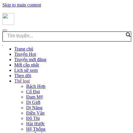
Skip to main content
Trang chủ
Truyện Hot
Truyện mới đăng
Mới cập nhật
Lịch sử xem
Theo dõi
Thể loại
Bách Hợp
Cổ Đại
Đam Mỹ
Dị Giới
Dị Năng
Điền Văn
Đô Thị
Hài Hước
Hệ Thống