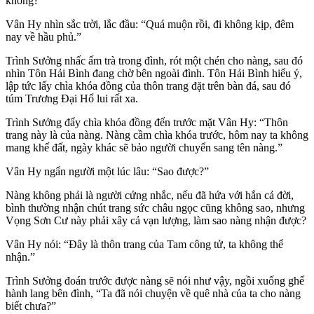
không?”
Vân Hy nhìn sắc trời, lắc đầu: “Quá muộn rồi, đi không kịp, đêm
nay về hầu phủ.”
Trình Sưởng nhấc ấm trà trong đình, rót một chén cho nàng, sau đó
nhìn Tôn Hải Bình đang chờ bên ngoài đình. Tôn Hải Bình hiểu ý,
lập tức lấy chìa khóa đồng của thôn trang đặt trên bàn đá, sau đó
túm Trương Đại Hổ lui rất xa.
Trình Sưởng đẩy chìa khóa đồng đến trước mặt Vân Hy: “Thôn
trang này là của nàng. Nàng cầm chìa khóa trước, hôm nay ta không
mang khế đất, ngày khác sẽ bảo người chuyển sang tên nàng.”
Vân Hy ngẩn người một lúc lâu: “Sao được?”
Nàng không phải là người cứng nhắc, nếu đã hứa với hắn cả đời,
bình thường nhận chút trang sức châu ngọc cũng không sao, nhưng
Vọng Sơn Cư này phải xây cả vạn lượng, làm sao nàng nhận được?
Vân Hy nói: “Đây là thôn trang của Tam công tử, ta không thể
nhận.”
Trình Sưởng đoán trước được nàng sẽ nói như vậy, ngồi xuống ghế
hành lang bên đình, “Ta đã nói chuyện về quê nhà của ta cho nàng
biết chưa?”