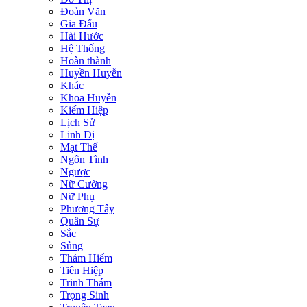
Đoản Văn
Gia Đấu
Hài Hước
Hệ Thống
Hoàn thành
Huyền Huyễn
Khác
Khoa Huyễn
Kiếm Hiệp
Lịch Sử
Linh Dị
Mạt Thế
Ngôn Tình
Ngược
Nữ Cường
Nữ Phụ
Phương Tây
Quân Sự
Sắc
Sủng
Thám Hiểm
Tiên Hiệp
Trinh Thám
Trọng Sinh