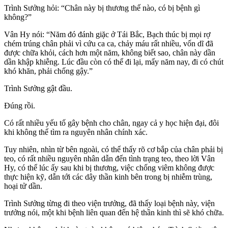
Trình Sưởng hỏi: “Chân này bị thương thế nào, có bị bệnh gì
không?”
Vân Hy nói: “Năm đó đánh giặc ở Tái Bắc, Bạch thúc bị mọi rợ
chém trúng chân phải vì cứu ca ca, chảy máu rất nhiều, vốn dĩ đã
được chữa khỏi, cách hơn một năm, không biết sao, chân này dần
dần khập khiễng. Lúc đầu còn có thể đi lại, mấy năm nay, đi có chút
khó khăn, phải chống gậy.”
Trình Sưởng gật đầu.
Đúng rồi.
Có rất nhiều yếu tố gây bệnh cho chân, ngay cả y học hiện đại, đôi
khi không thể tìm ra nguyên nhân chính xác.
Tuy nhiên, nhìn từ bên ngoài, có thể thấy rõ cơ bắp của chân phải bị
teo, có rất nhiều nguyên nhân dẫn đến tình trạng teo, theo lời Vân
Hy, có thể lúc ấy sau khi bị thương, việc chống viêm không được
thực hiện kỹ, dẫn tới các dây thần kinh bên trong bị nhiễm trùng,
hoại tử dần.
Trình Sưởng từng đi theo viện trưởng, đã thấy loại bệnh này, viện
trưởng nói, một khi bệnh liên quan đến hệ thần kinh thì sẽ khó chữa.