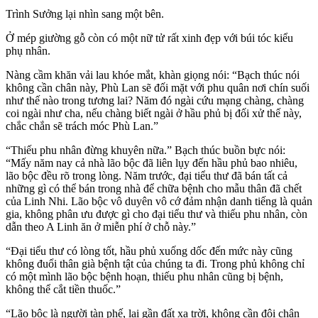
Trình Sưởng lại nhìn sang một bên.
Ở mép giường gỗ còn có một nữ tử rất xinh đẹp với búi tóc kiểu
phụ nhân.
Nàng cầm khăn vải lau khóe mắt, khàn giọng nói: “Bạch thúc nói
không cần chân này, Phù Lan sẽ đối mặt với phu quân nơi chín suối
như thế nào trong tương lai? Năm đó ngài cứu mạng chàng, chàng
coi ngài như cha, nếu chàng biết ngài ở hầu phủ bị đối xử thế này,
chắc chắn sẽ trách móc Phù Lan.”
“Thiếu phu nhân đừng khuyên nữa.” Bạch thúc buồn bực nói:
“Mấy năm nay cả nhà lão bộc đã liên lụy đến hầu phủ bao nhiêu,
lão bộc đều rõ trong lòng. Năm trước, đại tiểu thư đã bán tất cả
những gì có thể bán trong nhà để chữa bệnh cho mẫu thân đã chết
của Linh Nhi. Lão bộc vô duyên vô cớ đảm nhận danh tiếng là quản
gia, không phân ưu được gì cho đại tiểu thư và thiếu phu nhân, còn
dẫn theo A Linh ăn ở miễn phí ở chỗ này.”
“Đại tiểu thư có lòng tốt, hầu phủ xuống dốc đến mức này cũng
không đuổi thân già bệnh tật của chúng ta đi. Trong phủ không chỉ
có một mình lão bộc bệnh hoạn, thiếu phu nhân cũng bị bệnh,
không thể cắt tiền thuốc.”
“Lão bộc là người tàn phế, lại gần đất xa trời, không cần đôi chân