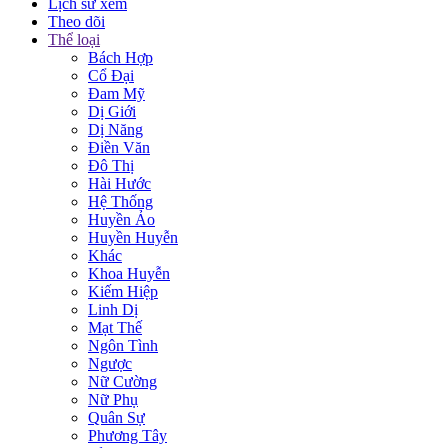
Lịch sử xem
Theo dõi
Thể loại
Bách Hợp
Cổ Đại
Đam Mỹ
Dị Giới
Dị Năng
Điền Văn
Đô Thị
Hài Hước
Hệ Thống
Huyền Ảo
Huyền Huyễn
Khác
Khoa Huyễn
Kiếm Hiệp
Linh Dị
Mạt Thế
Ngôn Tình
Ngược
Nữ Cường
Nữ Phụ
Quân Sự
Phương Tây