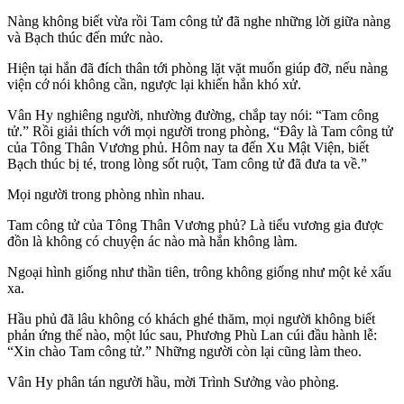
Nàng không biết vừa rồi Tam công tử đã nghe những lời giữa nàng
và Bạch thúc đến mức nào.
Hiện tại hắn đã đích thân tới phòng lặt vặt muốn giúp đỡ, nếu nàng
viện cớ nói không cần, ngược lại khiến hắn khó xử.
Vân Hy nghiêng người, nhường đường, chắp tay nói: “Tam công
tử.” Rồi giải thích với mọi người trong phòng, “Đây là Tam công tử
của Tông Thân Vương phủ. Hôm nay ta đến Xu Mật Viện, biết
Bạch thúc bị té, trong lòng sốt ruột, Tam công tử đã đưa ta về.”
Mọi người trong phòng nhìn nhau.
Tam công tử của Tông Thân Vương phủ? Là tiểu vương gia được
đồn là không có chuyện ác nào mà hắn không làm.
Ngoại hình giống như thần tiên, trông không giống như một kẻ xấu
xa.
Hầu phủ đã lâu không có khách ghé thăm, mọi người không biết
phản ứng thế nào, một lúc sau, Phương Phù Lan cúi đầu hành lễ:
“Xin chào Tam công tử.” Những người còn lại cũng làm theo.
Vân Hy phân tán người hầu, mời Trình Sưởng vào phòng.