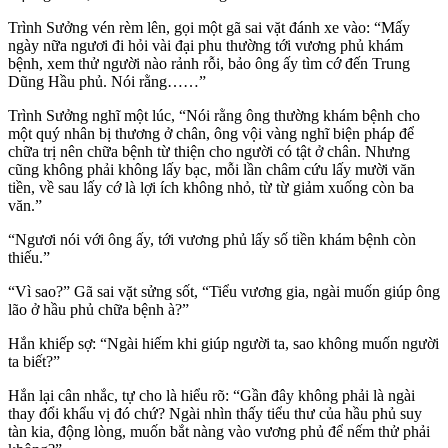
Trình Sưởng vén rèm lên, gọi một gã sai vặt đánh xe vào: “Mấy
ngày nữa ngươi đi hỏi vài đại phu thường tới vương phủ khám
bệnh, xem thử người nào rảnh rỗi, bảo ông ấy tìm cớ đến Trung
Dũng Hầu phủ. Nói rằng……”
Trình Sưởng nghĩ một lúc, “Nói rằng ông thường khám bệnh cho
một quý nhân bị thương ở chân, ông vội vàng nghĩ biện pháp để
chữa trị nên chữa bệnh từ thiện cho người có tật ở chân. Nhưng
cũng không phải không lấy bạc, mỗi lần châm cứu lấy mười văn
tiền, về sau lấy cớ là lợi ích không nhỏ, từ từ giảm xuống còn ba
văn.”
“Ngươi nói với ông ấy, tới vương phủ lấy số tiền khám bệnh còn
thiếu.”
“Vì sao?” Gã sai vặt sửng sốt, “Tiểu vương gia, ngài muốn giúp ông
lão ở hầu phủ chữa bệnh à?”
Hắn khiếp sợ: “Ngài hiếm khi giúp người ta, sao không muốn người
ta biết?”
Hắn lại cân nhắc, tự cho là hiểu rõ: “Gần đây không phải là ngài
thay đổi khẩu vị đó chứ? Ngài nhìn thấy tiểu thư của hầu phủ suy
tàn kia, động lòng, muốn bắt nàng vào vương phủ để nếm thử phải