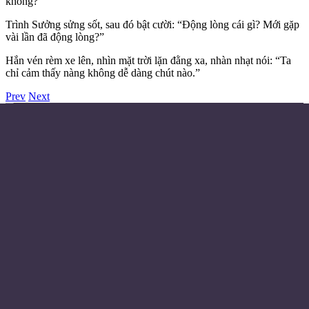
không?”
Trình Sưởng sửng sốt, sau đó bật cười: “Động lòng cái gì? Mới gặp
vài lần đã động lòng?”
Hắn vén rèm xe lên, nhìn mặt trời lặn đằng xa, nhàn nhạt nói: “Ta
chỉ cảm thấy nàng không dễ dàng chút nào.”
Prev
Next
Điều khoản sử dụng
Chính sách bảo mật
Liên hệ đặt quảng cáo
Email:
© Copyright 2024 - Made with ❤️
Từ khóa
Huyền Huyễn
Tiên Hiệp
Trọng Sinh