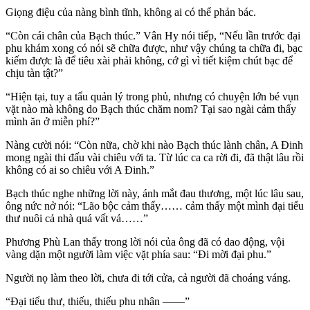
Giọng điệu của nàng bình tĩnh, không ai có thể phản bác.
“Còn cái chân của Bạch thúc.” Vân Hy nói tiếp, “Nếu lần trước đại
phu khám xong có nói sẽ chữa được, như vậy chúng ta chữa đi, bạc
kiếm được là để tiêu xài phải không, cớ gì vì tiết kiệm chút bạc để
chịu tàn tật?”
“Hiện tại, tuy a tẩu quản lý trong phủ, nhưng có chuyện lớn bé vụn
vặt nào mà không do Bạch thúc chăm nom? Tại sao ngài cảm thấy
mình ăn ở miễn phí?”
Nàng cười nói: “Còn nữa, chờ khi nào Bạch thúc lành chân, A Đinh
mong ngài thi đấu vài chiêu với ta. Từ lúc ca ca rời đi, đã thật lâu rồi
không có ai so chiêu với A Đinh.”
Bạch thúc nghe những lời này, ánh mắt đau thương, một lúc lâu sau,
ông nức nở nói: “Lão bộc cảm thấy…… cảm thấy một mình đại tiểu
thư nuôi cả nhà quá vất vả……”
Phương Phù Lan thấy trong lời nói của ông đã có dao động, vội
vàng dặn một người làm việc vặt phía sau: “Đi mời đại phu.”
Người nọ làm theo lời, chưa đi tới cửa, cả người đã choáng váng.
“Đại tiểu thư, thiếu, thiếu phu nhân ——”