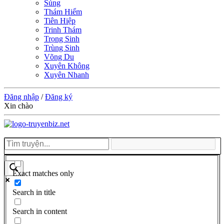
Sủng
Thám Hiểm
Tiên Hiệp
Trinh Thám
Trọng Sinh
Trùng Sinh
Võng Du
Xuyên Không
Xuyên Nhanh
Đăng nhập
/
Đăng ký
Xin chào
Exact matches only
Search in title
Search in content