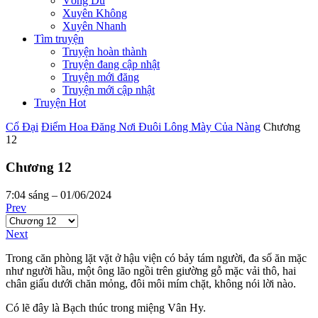
Võng Du
Xuyên Không
Xuyên Nhanh
Tìm truyện
Truyện hoàn thành
Truyện đang cập nhật
Truyện mới đăng
Truyện mới cập nhật
Truyện Hot
Cổ Đại
Điểm Hoa Đăng Nơi Đuôi Lông Mày Của Nàng
Chương
12
Chương 12
7:04 sáng – 01/06/2024
Prev
Next
Trong căn phòng lặt vặt ở hậu viện có bảy tám người, đa số ăn mặc
như người hầu, một ông lão ngồi trên giường gỗ mặc vải thô, hai
chân giấu dưới chăn mỏng, đôi môi mím chặt, không nói lời nào.
Có lẽ đây là Bạch thúc trong miệng Vân Hy.