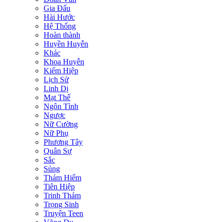
Gia Đấu
Hài Hước
Hệ Thống
Hoàn thành
Huyền Huyễn
Khác
Khoa Huyễn
Kiếm Hiệp
Lịch Sử
Linh Dị
Mạt Thế
Ngôn Tình
Ngược
Nữ Cường
Nữ Phụ
Phương Tây
Quân Sự
Sắc
Sủng
Thám Hiểm
Tiên Hiệp
Trinh Thám
Trọng Sinh
Truyện Teen