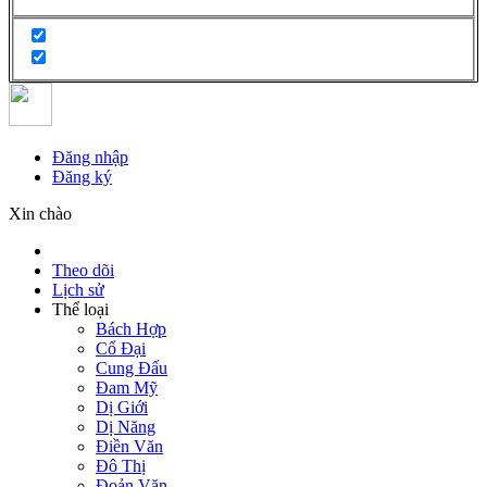
Đăng nhập
Đăng ký
Xin chào
Theo dõi
Lịch sử
Thể loại
Bách Hợp
Cổ Đại
Cung Đấu
Đam Mỹ
Dị Giới
Dị Năng
Điền Văn
Đô Thị
Đoản Văn