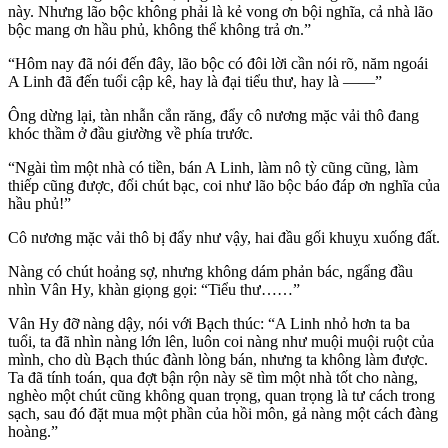
này. Nhưng lão bộc không phải là kẻ vong ơn bội nghĩa, cả nhà lão
bộc mang ơn hầu phủ, không thể không trả ơn.”
“Hôm nay đã nói đến đây, lão bộc có đôi lời cần nói rõ, năm ngoái
A Linh đã đến tuổi cập kê, hay là đại tiểu thư, hay là ——”
Ông dừng lại, tàn nhẫn cắn răng, đẩy cô nương mặc vải thô đang
khóc thầm ở đầu giường về phía trước.
“Ngài tìm một nhà có tiền, bán A Linh, làm nô tỳ cũng cũng, làm
thiếp cũng được, đổi chút bạc, coi như lão bộc báo đáp ơn nghĩa của
hầu phủ!”
Cô nương mặc vải thô bị đẩy như vậy, hai đầu gối khuỵu xuống đất.
Nàng có chút hoảng sợ, nhưng không dám phản bác, ngẩng đầu
nhìn Vân Hy, khàn giọng gọi: “Tiểu thư……”
Vân Hy đỡ nàng dậy, nói với Bạch thúc: “A Linh nhỏ hơn ta ba
tuổi, ta đã nhìn nàng lớn lên, luôn coi nàng như muội muội ruột của
mình, cho dù Bạch thúc đành lòng bán, nhưng ta không làm được.
Ta đã tính toán, qua đợt bận rộn này sẽ tìm một nhà tốt cho nàng,
nghèo một chút cũng không quan trọng, quan trọng là tư cách trong
sạch, sau đó đặt mua một phần của hồi môn, gả nàng một cách đàng
hoàng.”