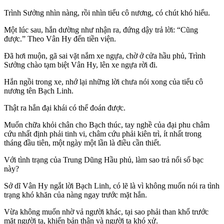
Trình Sưởng nhìn nàng, rồi nhìn tiểu cô nương, có chút khó hiểu.
Một lúc sau, hắn dường như nhận ra, đứng dậy trả lời: “Cũng
được.” Theo Vân Hy đến tiền viện.
Đã hơi muộn, gã sai vặt nắm xe ngựa, chờ ở cửa hầu phủ, Trình
Sưởng chào tạm biệt Vân Hy, lên xe ngựa rời đi.
Hắn ngồi trong xe, nhớ lại những lời chưa nói xong của tiểu cô
nương tên Bạch Linh.
Thật ra hắn đại khái có thể đoán được.
Muốn chữa khỏi chân cho Bạch thúc, tay nghề của đại phu châm
cứu nhất định phải tinh vi, châm cứu phải kiên trì, ít nhất trong
tháng đầu tiên, một ngày một lần là điều cần thiết.
Với tình trạng của Trung Dũng Hầu phủ, làm sao trả nổi số bạc
này?
Sở dĩ Vân Hy ngắt lời Bạch Linh, có lẽ là vì không muốn nói ra tình
trạng khó khăn của nàng ngay trước mặt hắn.
Vừa không muốn nhờ vả người khác, tại sao phải than khổ trước
mặt người ta, khiến bản thân và người ta khó xử.