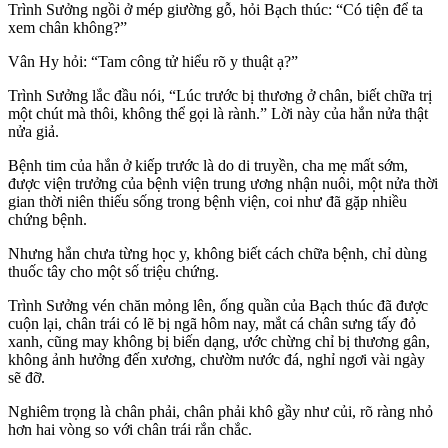
Trình Sưởng ngồi ở mép giường gỗ, hỏi Bạch thúc: “Có tiện để ta
xem chân không?”
Vân Hy hỏi: “Tam công tử hiểu rõ y thuật ạ?”
Trình Sưởng lắc đầu nói, “Lúc trước bị thương ở chân, biết chữa trị
một chút mà thôi, không thể gọi là rành.” Lời này của hắn nửa thật
nửa giả.
Bệnh tim của hắn ở kiếp trước là do di truyền, cha mẹ mất sớm,
được viện trưởng của bệnh viện trung ương nhận nuôi, một nửa thời
gian thời niên thiếu sống trong bệnh viện, coi như đã gặp nhiều
chứng bệnh.
Nhưng hắn chưa từng học y, không biết cách chữa bệnh, chỉ dùng
thuốc tây cho một số triệu chứng.
Trình Sưởng vén chăn mỏng lên, ống quần của Bạch thúc đã được
cuộn lại, chân trái có lẽ bị ngã hôm nay, mắt cá chân sưng tấy đỏ
xanh, cũng may không bị biến dạng, ước chừng chỉ bị thương gân,
không ảnh hưởng đến xương, chườm nước đá, nghỉ ngơi vài ngày
sẽ đỡ.
Nghiêm trọng là chân phải, chân phải khô gầy như củi, rõ ràng nhỏ
hơn hai vòng so với chân trái rắn chắc.