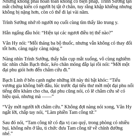
Nhưng không phải hoàn toàn không có biện pháp, Trình Sưởng tận
mắt chứng kiến có người bị tật ở chân, tuy rằng khập khiễng nhưng
không bị nặng hơn, còn có thể đi lại vài năm.
Trình Sưởng nhớ rõ người nọ cuối cùng tìm thấy lão trung y.
Hắn ngẩng đầu hỏi: “Hiện tại các ngươi điều trị thế nào?”
Vân Hy nói: “Mỗi tháng ba bộ thuốc, nhưng vẫn không có thay đổi
tốt hơn, càng ngày càng nặng.”
Nàng nhìn Trình Sưởng, thấy hắn cụp mắt xuống, vô cùng nghiêm
túc nhìn chân Bạch thúc, kéo chăn mỏng đắp lại rồi nói: “Mời một
đại phu giỏi hơn đến châm cứu đi.”
Bạch Linh ở bên cạnh nghe những lời này thì bật khóc: “Tiểu
vương gia không biết đâu, lúc trước đại tiểu thư mời một đại phu nổi
tiếng đến khám cho cha, đại phu cũng nói, có lẽ châm cứu sẽ có
hiệu quả, nhưng mà ——”
“Vậy mời người tới châm cứu.” Không đợi nàng nói xong, Vân Hy
ngắt lời, chắp tay nói, “Làm phiền Tam công tử.”
Sau đó nói, “Tam công tử có địa vị cao quý, trong phòng có nhiều
bụi, không nên ở lâu, ti chức đưa Tam công tử về chính đường
nhé.”