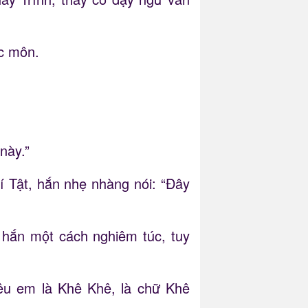
ác môn.
này.”
 Tật, hắn nhẹ nhàng nói: “Đây
 hắn một cách nghiêm túc, tuy
kêu em là Khê Khê, là chữ Khê