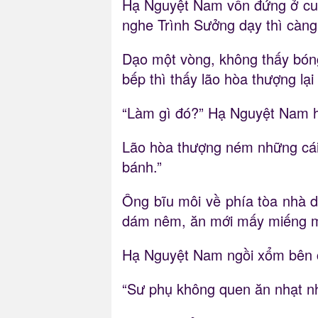
Hạ Nguyệt Nam vốn đứng ở cuối
nghe Trình Sưởng dạy thì càng b
Dạo một vòng, không thấy bóng
bếp thì thấy lão hòa thượng lạ
“Làm gì đó?” Hạ Nguyệt Nam h
Lão hòa thượng ném những cái 
bánh.”
Ông bĩu môi về phía tòa nhà d
dám nêm, ăn mới mấy miếng m
Hạ Nguyệt Nam ngồi xổm bên cạ
“Sư phụ không quen ăn nhạt n