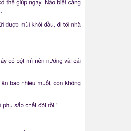
ó thể giúp ngay. Nào biết càng
.
 được mùi khói dầu, đi tới nhà
ây có bột mì nên nướng vài cái
ể ăn bao nhiêu muối, con không
hụ sắp chết đói rồi.”