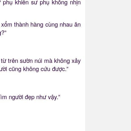
ư phụ khiến sư phụ không nhịn
i xổm thành hàng cùng nhau ăn
g?”
g từ trên sườn núi mà không xảy
gười cũng không cứu được.”
tìm người đẹp như vậy.”