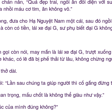
chán nản, “Quá đẹp trai, ngồi ăn đối diện với s
ữa nhồi máu cơ tim, ăn không vô.”
ng, đưa cho Hạ Nguyệt Nam một cái, sau đó ngồ
 còn có tiền, lái xe đại G, sư phụ biết đại G khôn
 gọi còn nói, may mắn là lái xe đại G, trượt xuốn
e khác, có lẽ đã bị phế thải từ lâu, không chừng n
thở dài.
i: “Lần sau chúng ta giúp người thì cố gắng đừng 
n trọng, mấu chốt là không thể giàu như vậy.”
úc của mình đúng không?”