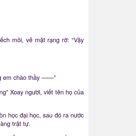
hếch môi, vẻ mặt rạng rỡ: “Vậy
úng em chào thầy ——”
ng” Xoay người, viết tên họ của
còn học đại học, sau đó ra nước
àng trật tự.