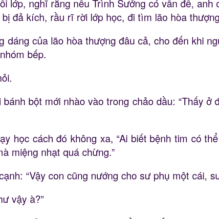
 lớp, nghĩ rằng nếu Trình Sưởng có vấn đề, anh c
ị đả kích, rầu rĩ rời lớp học, đi tìm lão hòa thượng
 dáng của lão hòa thượng đâu cả, cho đến khi ngửi
i nhóm bếp.
ỏi.
bánh bột mới nhào vào trong chảo dầu: “Thấy ở đ
ạy học cách đó không xa, “Ai biết bệnh tim có th
à miệng nhạt quá chừng.”
nh: “Vậy con cũng nướng cho sư phụ một cái, sư p
hư vậy à?”