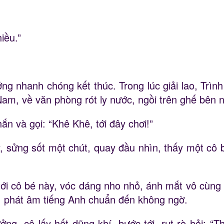
iều.”
ởng nhanh chóng kết thúc. Trong lúc giải lao, Trì
am, về văn phòng rót ly nước, ngồi trên ghế bên n
ắn và gọi: “Khê Khê, tới đây chơi!”
y, sửng sốt một chút, quay đầu nhìn, thấy một cô
tới cô bé này, vóc dáng nho nhỏ, ánh mắt vô cùng
ời, phát âm tiếng Anh chuẩn đến không ngờ.
ng, cô lấy hết dũng khí, bước tới, rụt rè hỏi: “T