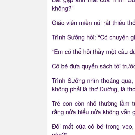
không?”
Giáo viên miền núi rất thiếu t
Trình Sưởng hỏi: “Có chuyện g
“Em có thể hỏi thầy một câu đ
Cô bé đưa quyển sách tới trướ
Trình Sưởng nhìn thoáng qua,
không phải là thơ Đường, là th
Trẻ con còn nhỏ thường lầm t
rằng nửa hiểu nửa không vẫn gậ
Đôi mắt của cô bé trong veo,
nào?”