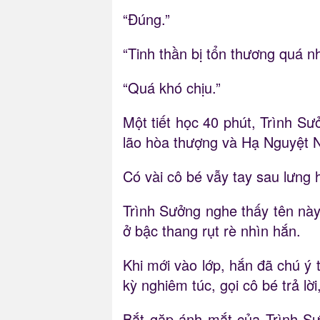
“Đúng.”
“Tinh thần bị tổn thương quá nh
“Quá khó chịu.”
Một tiết học 40 phút, Trình Sư
lão hòa thượng và Hạ Nguyệt N
Có vài cô bé vẫy tay sau lưng h
Trình Sưởng nghe thấy tên nà
ở bậc thang rụt rè nhìn hắn.
Khi mới vào lớp, hắn đã chú ý 
kỳ nghiêm túc, gọi cô bé trả l
Bắt gặp ánh mắt của Trình Sưở