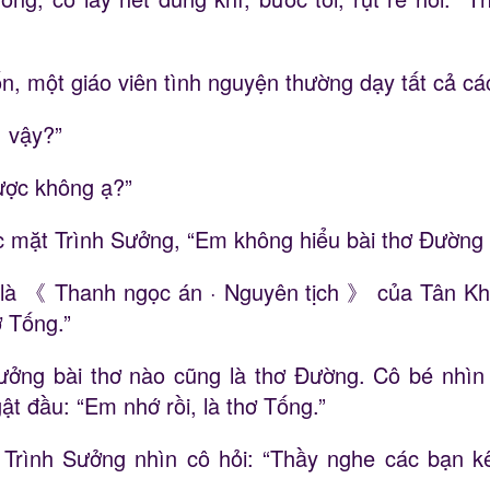
hốn, một giáo viên tình nguyện thường dạy tất cả c
ì vậy?”
ược không ạ?”
c mặt Trình Sưởng, “Em không hiểu bài thơ Đường 
 là 《 Thanh ngọc án · Nguyên tịch 》 của Tân Khí
ơ Tống.”
ưởng bài thơ nào cũng là thơ Đường. Cô bé nhìn
t đầu: “Em nhớ rồi, là thơ Tống.”
 Trình Sưởng nhìn cô hỏi: “Thầy nghe các bạn 