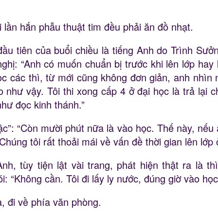
 lần hắn phẫu thuật tim đều phải ăn đồ nhạt.
ầu tiên của buổi chiều là tiếng Anh do Trình Sưở
ề nghị: “Anh có muốn chuẩn bị trước khi lên lớp ha
c các thì, từ mới cũng không đơn giản, anh nhìn n
như vậy. Tôi thi xong cấp 4 ở đại học là trả lại c
hư đọc kinh thánh.”
ậc”: “Còn mười phút nữa là vào học. Thế này, nếu a
Chúng tôi rất thoải mái về vấn đề thời gian lên lớp 
, tùy tiện lật vài trang, phát hiện thật ra là th
i: “Không cần. Tôi đi lấy ly nước, đúng giờ vào học
, đi về phía văn phòng.