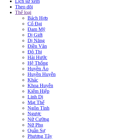
Lịch sử xem
Theo dõi
Thể loại
Bách Hợp
Cổ Đại
Đam Mỹ
Dị Giới
Dị Năng
Điền Văn
Đô Thị
Hài Hước
Hệ Thống
Huyền Ảo
Huyền Huyễn
Khác
Khoa Huyễn
Kiếm Hiệp
Linh Dị
Mạt Thế
Ngôn Tình
Ngược
Nữ Cường
Nữ Phụ
Quân Sự
Phương Tây