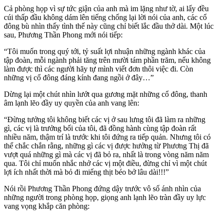
Cả phòng họp vì sự tức giận của anh mà im lặng như tờ, ai lấy đều
cúi thấp đầu không dám lên tiếng chống lại lời nói của anh, các cổ
đông bù nhìn thấy tình thế này cũng chỉ biết lắc đầu thở dài. Một lúc
sau, Phương Thần Phong mới nói tiếp:
“Tôi muốn trong quý tới, tỷ suất lợi nhuận những ngành khác của
tập đoàn, mỗi ngành phải tăng trên mười tám phần trăm, nếu không
làm được thì các người hãy tự mình viết đơn thôi việc đi. Còn
những vị cổ đông đáng kính đang ngồi ở đây…”
Dừng lại một chút nhìn lướt qua gương mặt những cổ đông, thanh
âm lạnh lẽo đầy uy quyền của anh vang lên:
“Đừng tưởng tôi không biết các vị ở sau lưng tôi đã làm ra những
gì, các vị là trưởng bối của tôi, đã đồng hành cùng tập đoàn rất
nhiều năm, thậm trí là trước khi tôi đứng ra tiếp quản. Nhưng tôi có
thể chắc chắn rằng, những gì các vị được hưởng từ Phương Thị đã
vượt quá những gì mà các vị đã bỏ ra, nhất là trong vòng năm năm
qua. Tôi chỉ muốn nhắc nhở các vị một điều, đừng chỉ vì một chút
lợi ích nhất thời mà bỏ đi miếng thịt béo bở lâu dài!!!”
Nói rồi Phương Thần Phong đứng dậy trước vô số ánh nhìn của
những người trong phòng họp, giọng anh lạnh lẽo tràn đầy uy lực
vang vọng khắp căn phòng: