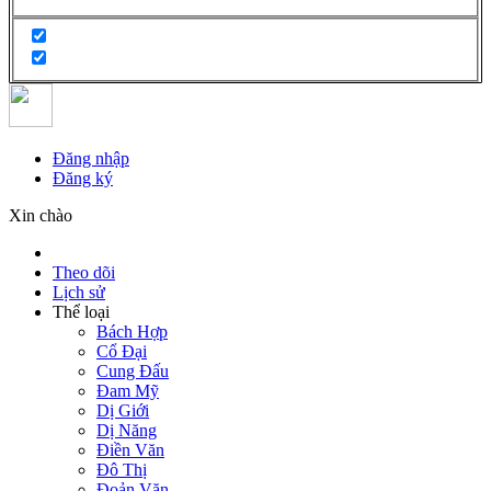
Đăng nhập
Đăng ký
Xin chào
Theo dõi
Lịch sử
Thể loại
Bách Hợp
Cổ Đại
Cung Đấu
Đam Mỹ
Dị Giới
Dị Năng
Điền Văn
Đô Thị
Đoản Văn