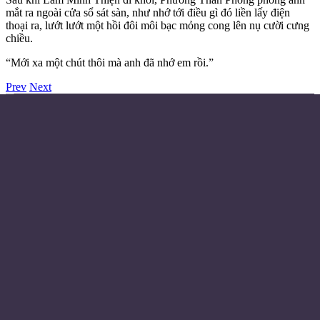
mắt ra ngoài cửa sổ sát sàn, như nhớ tới điều gì đó liền lấy điện
thoại ra, lướt lướt một hồi đôi môi bạc mỏng cong lên nụ cười cưng
chiều.
“Mới xa một chút thôi mà anh đã nhớ em rồi.”
Prev
Next
Điều khoản sử dụng
Chính sách bảo mật
Liên hệ đặt quảng cáo
Email:
© Copyright 2024 - Made with ❤️
Từ khóa
Huyền Huyễn
Tiên Hiệp
Trọng Sinh
Đô Thị