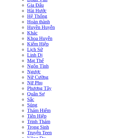
Gia Đấu
Hài Hước
Hệ Thống
Hoàn thành
Huyền Huyễn
Khác
Khoa Huyễn
Kiếm Hiệp
Lịch Sử
Linh Dị
Mạt Thế
Ngôn Tình
Ngược
Nữ Cường
Nữ Phụ
Phương Tây
Quân Sự
Sắc
Sủng
Thám Hiểm
Tiên Hiệp
Trinh Thám
Trọng Sinh
Truyện Teen