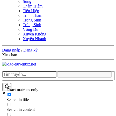
Sủng
Thám Hiểm
Tiên Hiệp
Trinh Thám
Trọng Sinh
Trùng Sinh
Võng Du
Xuyên Không
Xuyên Nhanh
Đăng nhập
/
Đăng ký
Xin chào
Exact matches only
Search in title
Search in content