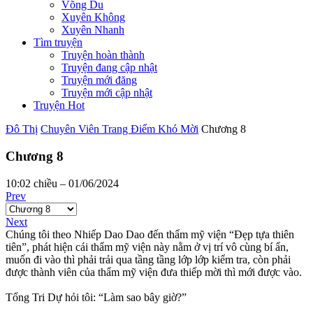
Võng Du
Xuyên Không
Xuyên Nhanh
Tìm truyện
Truyện hoàn thành
Truyện đang cập nhật
Truyện mới đăng
Truyện mới cập nhật
Truyện Hot
Đô Thị
Chuyên Viên Trang Điểm Khó Mời
Chương 8
Chương 8
10:02 chiều – 01/06/2024
Prev
Next
Chúng tôi theo Nhiếp Dao Dao đến thẩm mỹ viện “Đẹp tựa thiên
tiên”, phát hiện cái thẩm mỹ viện này nằm ở vị trí vô cùng bí ẩn,
muốn đi vào thì phải trải qua tầng tầng lớp lớp kiểm tra, còn phải
được thành viên của thẩm mỹ viện đưa thiếp mời thì mới được vào.
Tống Tri Dự hỏi tôi: “Làm sao bây giờ?”