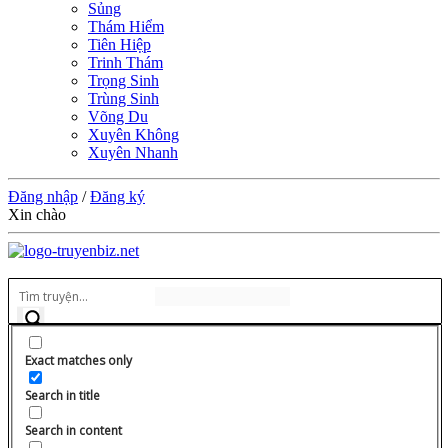
Sủng
Thám Hiểm
Tiên Hiệp
Trinh Thám
Trọng Sinh
Trùng Sinh
Võng Du
Xuyên Không
Xuyên Nhanh
Đăng nhập
/
Đăng ký
Xin chào
Exact matches only
Search in title
Search in content