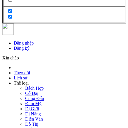
Đăng nhập
Đăng ký
Xin chào
Theo dõi
Lịch sử
Thể loại
Bách Hợp
Cổ Đại
Cung Đấu
Đam Mỹ
Dị Giới
Dị Năng
Điền Văn
Đô Thị