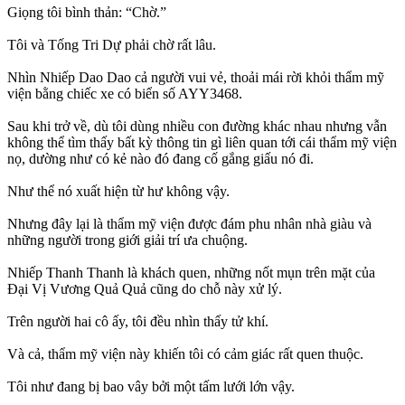
Giọng tôi bình thản: “Chờ.”
Tôi và Tống Tri Dự phải chờ rất lâu.
Nhìn Nhiếp Dao Dao cả người vui vẻ, thoải mái rời khỏi thẩm mỹ
viện bằng chiếc xe có biển số AYY3468.
Sau khi trở về, dù tôi dùng nhiều con đường khác nhau nhưng vẫn
không thể tìm thấy bất kỳ thông tin gì liên quan tới cái thẩm mỹ viện
nọ, dường như có kẻ nào đó đang cố gắng giấu nó đi.
Như thể nó xuất hiện từ hư không vậy.
Nhưng đây lại là thẩm mỹ viện được đám phu nhân nhà giàu và
những người trong giới giải trí ưa chuộng.
Nhiếp Thanh Thanh là khách quen, những nốt mụn trên mặt của
Đại Vị Vương Quả Quả cũng do chỗ này xử lý.
Trên người hai cô ấy, tôi đều nhìn thấy tử khí.
Và cả, thẩm mỹ viện này khiến tôi có cảm giác rất quen thuộc.
Tôi như đang bị bao vây bởi một tấm lưới lớn vậy.