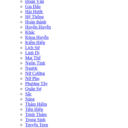
Đoản Văn
Gia Đấu
Hài Hước
Hệ Thống
Hoàn thành
Huyền Huyễn
Khác
Khoa Huyễn
Kiếm Hiệp
Lịch Sử
Linh Dị
Mạt Thế
Ngôn Tình
Ngược
Nữ Cường
Nữ Phụ
Phương Tây
Quân Sự
Sắc
Sủng
Thám Hiểm
Tiên Hiệp
Trinh Thám
Trọng Sinh
Truyện Teen