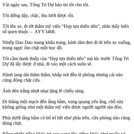
Vài ngày sau, Tống Tri Dự báo tin tốt cho tôi.
Tôi đứng dậy, chậc, thu lưới được rồi.
Tôi lên xe, đi tới thẩm mỹ viện “Đẹp tựa thiên tiên”, nhìn thấy biển
số quen thuộc – AYY3468.
Nhiếp Dao Dao mang khẩu trang, kính râm đen đi từ trên xe xuống,
trong ngực ôm chặt một bọc đồ.
Tôi cầm danh thiếp của “Đẹp tựa thiên tiên” mà lúc trước Tống Tri
Dự đã lấy được ở nhà, đi vào một cách suôn sẻ.
Hành lang dài thăm thẳm, khắp nơi đều là phòng nhưng cái nào
cũng đóng chặt cửa.
Ánh đèn trắng nhợt nhạt lặng lẽ chiếu sáng.
Đi thẳng một mạch đến tầng hầm, xung quang yên ắng, chỗ này
không giống như một thẩm mỹ viện được người người săn đón.
Phía dưới tầng hầm có bố trí hệt như phía trên, cửa phòng nào cũng
đóng chặt.
Bỗng nhiên tiếng khóc trẻ con vang lên, tiếng khóc như muốn xé