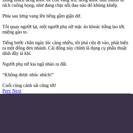
rách cuống họng, như đang chịu nỗi đau nào đó khủng khiếp.
Phía sau lưng vang lên tiếng gầm giận dữ.
Tôi quay người lại, một người phụ nữ mặc áo khoác trắng lao tới,
miệng gào to.
Tiếng bước chân ngày lúc càng nhiều, tôi phá cửa đi vào, phát hiện
ra một đống đen nhánh. Cái đống này chính là dụng cụ phẫu thuật
dính đầy tà khí.
Người phụ nữ kia ngã nhào ra đất.
“Không được nhúc nhích!”
Cuối cùng cảnh sát cũng tới!
Prev
Next
Điều khoản sử dụng
Chính sách bảo mật
Liên hệ đặt quảng cáo