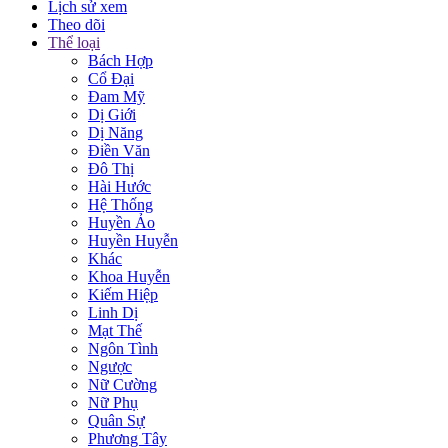
Lịch sử xem
Theo dõi
Thể loại
Bách Hợp
Cổ Đại
Đam Mỹ
Dị Giới
Dị Năng
Điền Văn
Đô Thị
Hài Hước
Hệ Thống
Huyền Ảo
Huyền Huyễn
Khác
Khoa Huyễn
Kiếm Hiệp
Linh Dị
Mạt Thế
Ngôn Tình
Ngược
Nữ Cường
Nữ Phụ
Quân Sự
Phương Tây