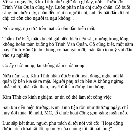
Về sau ngày ấy, Kim Tĩnh như nghĩ đến gì đấy, nói: “Trước đó
Trình Văn Quân cũng vậy. Luôn phàn nàn chị cướp chăn. Có buổi
sáng lúc thức dậy, chăn đều ở trên người chị, anh ấy bất đắc dĩ hỏi
chị: có còn cho người ta ngủ không”.
Nói xong, nụ cười trên mặt cô dần dần biến mất.
Thẩm Tư biết, mặc dù chị gái biểu hiện tiêu sái, nhưng trong lòng
không hoàn toàn buông bỏ Trình Văn Quân. Cô cũng biết, một năm
nay Trình Văn Quân không có bạn gái mới, toàn tâm toàn ý vùi đầu
vào sự nghiệp.
Cô ấy chờ mong, lại không dám chờ mong.
Nửa năm sau, Kim Tĩnh nhận được một hoạt động, nghe nói là
quản lý bên kia sẽ ra mặt. Người phụ trách bên A không ngừng
nhắc nhở, phải cẩn thận, tuyệt đối lần đừng làm hỏng.
Kim Tĩnh có kinh nghiệm, tự tin có thể làm tốt công việc.
Sau khi đến hiện trường, Kim Tĩnh bận rộn như thường ngày, chỉ
huy đội múa, lễ nghi, MC, tổ chức hoạt động gọn gàng ngăn nắp.
Lúc sắp kết thúc, người phụ trách đi tới nói với cô: “Hoạt động
được triển khai rất tốt, quản lý của chúng tôi rất hài lòng”.