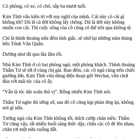
Có phòng, có xe, có chó, sắp ba mươi tuổi.
Kim Tĩnh vẫn kiên trì với suy nghĩ của mình. Cái này có cái gì
không tốt? Dù là cả đời không lấy chồng. Dù là đời này không
muốn con cái. Thì cuộc sống của cô cũng có thể trôi qua không tệ.
Chỉ là thỉnh thoảng nửa đêm tỉnh giấc, sẽ nhớ lại những năm tháng
bên Trình Văn Quân.
Dường như đã qua lâu lắm rồi.
Nhà Kim Tĩnh ở có hai phòng ngủ, một phòng khách. Thỉnh thoảng
Thẩm Tư sẽ tới ở cùng chị gái. Ban đêm, các cô ngủ cùng trên chiếc
giường lớn, Kim Tĩnh vừa dùng điện thoại gửi Wechat, vừa chơi
đùa với mái tóc của cô ấy.
“Vẫn là tóc dài xoăn thú vị”. Bỗng nhiên Kim Tĩnh nói.
Thẩm Tư nghe thì sững sờ, sau đó cô cũng kịp phản ứng lại, không
nói gì nữa.
Tướng ngủ của Kim Tĩnh không tốt, thích cướp chăn mền. Thẩm
Tư cũng vậy, rất nhiều buổi sáng thức dậy, chân các cô đè lên nhau,
chăn rơi một nửa xuống đất.