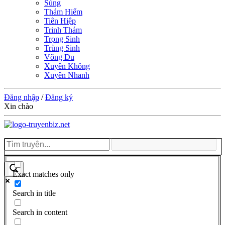
Sủng
Thám Hiểm
Tiên Hiệp
Trinh Thám
Trọng Sinh
Trùng Sinh
Võng Du
Xuyên Không
Xuyên Nhanh
Đăng nhập
/
Đăng ký
Xin chào
Exact matches only
Search in title
Search in content