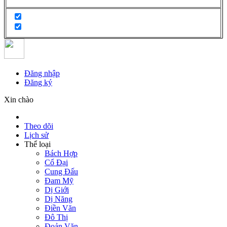
Đăng nhập
Đăng ký
Xin chào
Theo dõi
Lịch sử
Thể loại
Bách Hợp
Cổ Đại
Cung Đấu
Đam Mỹ
Dị Giới
Dị Năng
Điền Văn
Đô Thị
Đoản Văn