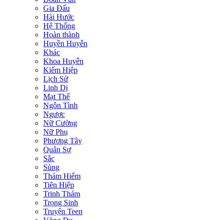
Gia Đấu
Hài Hước
Hệ Thống
Hoàn thành
Huyền Huyễn
Khác
Khoa Huyễn
Kiếm Hiệp
Lịch Sử
Linh Dị
Mạt Thế
Ngôn Tình
Ngược
Nữ Cường
Nữ Phụ
Phương Tây
Quân Sự
Sắc
Sủng
Thám Hiểm
Tiên Hiệp
Trinh Thám
Trọng Sinh
Truyện Teen