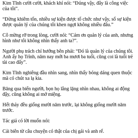
Kim Tĩnh cười cười, khách khí nói: “Đúng vậy, đây là công việc
của tôi”.
“Đừng khiêm tốn, nhiều sự kiện được tổ chức như vậy, số sự kiện
được quản lý của chúng tôi khen ngợi không nhiều đâu.”
Cô mừng rỡ trong lòng, cười nói: “Cám ơn quản lý của anh, nhưng
hình như tôi không nhìn thấy anh ta?”.
Người phụ trách chỉ hướng bên phải: “Đó là quản lý của chúng tôi.
Anh ấy họ Trình, năm nay mới ba mươi ba tuổi, cũng coi là tuổi trẻ
tài cao đấy”.
Kim Tĩnh nghiêng đầu nhìn sang, nhìn thấy bóng dáng quen thuộc
mà có chút xa lạ kia.
Băng qua biển người, bọn họ lẳng lặng nhìn nhau, không ai động
đậy, cũng không ai mở miệng.
Hết thảy đều giống mười năm trước, lại không giống mười năm
trước.
Tác giả có lời muốn nói:
Cải biên từ câu chuyện có thật của chị gái và anh rể.