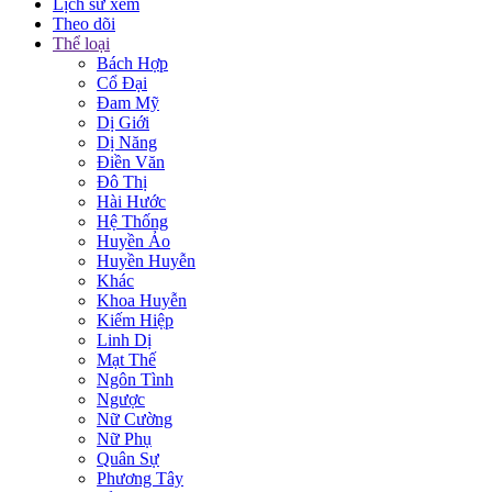
Lịch sử xem
Theo dõi
Thể loại
Bách Hợp
Cổ Đại
Đam Mỹ
Dị Giới
Dị Năng
Điền Văn
Đô Thị
Hài Hước
Hệ Thống
Huyền Ảo
Huyền Huyễn
Khác
Khoa Huyễn
Kiếm Hiệp
Linh Dị
Mạt Thế
Ngôn Tình
Ngược
Nữ Cường
Nữ Phụ
Quân Sự
Phương Tây