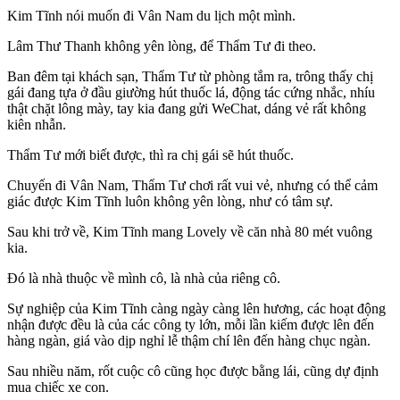
Kim Tĩnh nói muốn đi Vân Nam du lịch một mình.
Lâm Thư Thanh không yên lòng, để Thẩm Tư đi theo.
Ban đêm tại khách sạn, Thẩm Tư từ phòng tắm ra, trông thấy chị
gái đang tựa ở đầu giường hút thuốc lá, động tác cứng nhắc, nhíu
thật chặt lông mày, tay kia đang gửi WeChat, dáng vẻ rất không
kiên nhẫn.
Thẩm Tư mới biết được, thì ra chị gái sẽ hút thuốc.
Chuyến đi Vân Nam, Thẩm Tư chơi rất vui vẻ, nhưng có thể cảm
giác được Kim Tĩnh luôn không yên lòng, như có tâm sự.
Sau khi trở về, Kim Tĩnh mang Lovely về căn nhà 80 mét vuông
kia.
Đó là nhà thuộc về mình cô, là nhà của riêng cô.
Sự nghiệp của Kim Tĩnh càng ngày càng lên hương, các hoạt động
nhận được đều là của các công ty lớn, mỗi lần kiếm được lên đến
hàng ngàn, giá vào dịp nghỉ lễ thậm chí lên đến hàng chục ngàn.
Sau nhiều năm, rốt cuộc cô cũng học được bằng lái, cũng dự định
mua chiếc xe con.