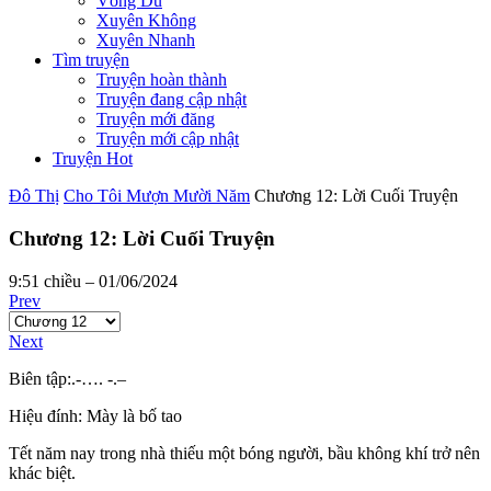
Võng Du
Xuyên Không
Xuyên Nhanh
Tìm truyện
Truyện hoàn thành
Truyện đang cập nhật
Truyện mới đăng
Truyện mới cập nhật
Truyện Hot
Đô Thị
Cho Tôi Mượn Mười Năm
Chương 12: Lời Cuối Truyện
Chương 12: Lời Cuối Truyện
9:51 chiều – 01/06/2024
Prev
Next
Biên tập:.-…. -.–
Hiệu đính: Mày là bố tao
Tết năm nay trong nhà thiếu một bóng người, bầu không khí trở nên
khác biệt.